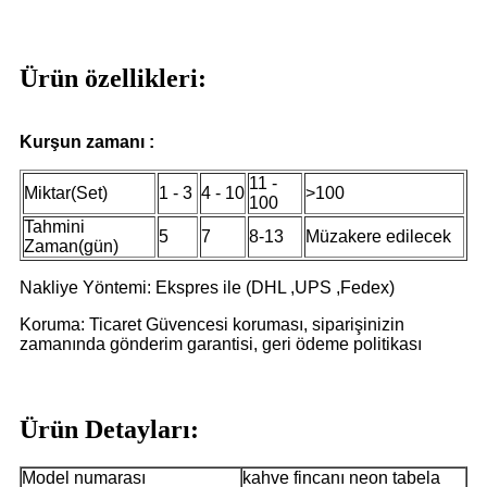
Ürün özellikleri:
Kurşun zamanı :
11 -
Miktar(Set)
1 - 3
4 - 10
>100
100
Tahmini
5
7
8-13
Müzakere edilecek
Zaman(gün)
Nakliye Yöntemi: Ekspres ile (DHL ,UPS ,Fedex)
Koruma: Ticaret Güvencesi koruması, siparişinizin
zamanında gönderim garantisi, geri ödeme politikası
Ürün Detayları:
Model numarası
kahve fincanı neon tabela