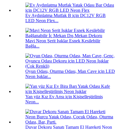
Ev Aydınlatma Mutfak B için DC12V RGB
LED Neon Flex...
Mavi Neon Şerit Işıklar Esnek Kesilebilir
Bağla...
Oyun Odası, Oturma Odası, Man Cave için LED
Neon Işıklar...
Yan yüz Kız Ev Arısı için Kişiselleştirilmiş
Neon...
Duvar Dekoru Sanatı Tamam El Hareketi Neon