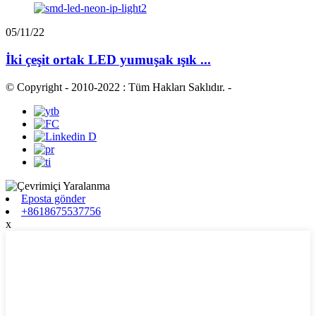
05/11/22
İki çeşit ortak LED yumuşak ışık ...
© Copyright - 2010-2022 : Tüm Hakları Saklıdır.
-
Eposta gönder
+8618675537756
x