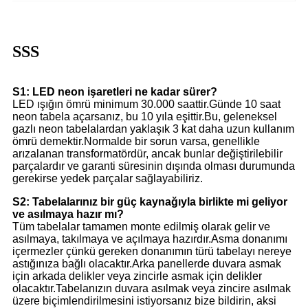
SSS
S1: LED neon işaretleri ne kadar sürer?
LED ışığın ömrü minimum 30.000 saattir.Günde 10 saat
neon tabela açarsanız, bu 10 yıla eşittir.Bu, geleneksel
gazlı neon tabelalardan yaklaşık 3 kat daha uzun kullanım
ömrü demektir.Normalde bir sorun varsa, genellikle
arızalanan transformatördür, ancak bunlar değiştirilebilir
parçalardır ve garanti süresinin dışında olması durumunda
gerekirse yedek parçalar sağlayabiliriz.
S2: Tabelalarınız bir güç kaynağıyla birlikte mi geliyor
ve asılmaya hazır mı?
Tüm tabelalar tamamen monte edilmiş olarak gelir ve
asılmaya, takılmaya ve açılmaya hazırdır.Asma donanımı
içermezler çünkü gereken donanımın türü tabelayı nereye
astığınıza bağlı olacaktır.Arka panellerde duvara asmak
için arkada delikler veya zincirle asmak için delikler
olacaktır.Tabelanızın duvara asılmak veya zincire asılmak
üzere biçimlendirilmesini istiyorsanız bize bildirin, aksi