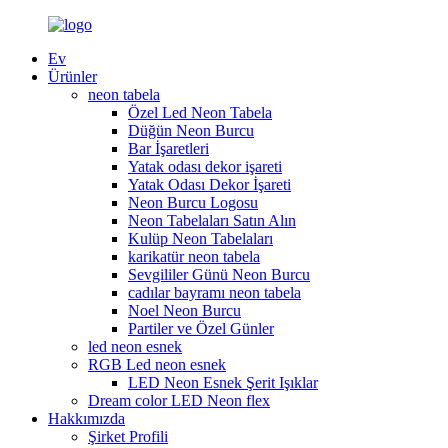
Ev
Ürünler
neon tabela
Özel Led Neon Tabela
Düğün Neon Burcu
Bar İşaretleri
Yatak odası dekor işareti
Yatak Odası Dekor İşareti
Neon Burcu Logosu
Neon Tabelaları Satın Alın
Kulüp Neon Tabelaları
karikatür neon tabela
Sevgililer Günü Neon Burcu
cadılar bayramı neon tabela
Noel Neon Burcu
Partiler ve Özel Günler
led neon esnek
RGB Led neon esnek
LED Neon Esnek Şerit Işıklar
Dream color LED Neon flex
Hakkımızda
Şirket Profili