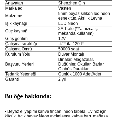
Anavatan
Shenzhen Çin
Marka adı
Vasten
8mm beyaz silikon led neon
Malzeme
esnek tüp, Akrilik Levha
Işık kaynağı
LED Neon
3A Trafo (*Yalnızca iç
Güç kaynağı
mekanda kullanım)
Giriş gerilimi
12V
Çalışma sıcaklığı
-4°F ila 120°F
Çalışma Ömrü
50000 saat
Kurulum Yolu
Duvar Montajı
Binalar, Mağazalar,
Başvuru Yerleri
Düğünler, Okullar, Barlar,
Otobüs Durakları...
Tedarik Yeteneği
Günlük 1000 Adet/Adet
Garanti
2 yıl
Bu öğe hakkında:
• Beyaz el yapımı kahve fincanı neon tabela, Eviniz için
küçük, Açık beyaz Neon aydınlatma kahve barı, mağaza,