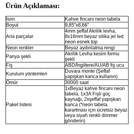
Ürün Açıklaması:
İsim
Kahve fincanı neon tabela
Boyut
9,85”x8,66”
4mm şeffaf Akrilik levha,
Ana parçalar
8x16mm beyaz silika jel led
neon esnek tüp
Neon renkler
Beyaz aydınlatma rengi
Akrilik Levha kesim formu
Panya şekli
şekli
Fiş
ABD/İngiltere/AU/AB fiş ucu
Duvara monte (Şeffaf
Kurulum yöntemleri
yapışkan kanca kullanın)
Ömür
30000 saat
1xBeyaz kahve fincanı neon
tabela, 1x3A Fişli güç
kaynağı, 2xşeffaf yapışkan
Paket listesi
kanca (*neon tabela
karartması için ücretsiz beyaz
veya siyah renkli dimmer
gönderin)