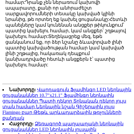
համար:Դրանք չեն ներառում կախովի
ապարատը, քանի որ անհրաժեշտ
սարքավորումների տեսակը կախված կլինի
նրանից, թե որտեղ եք կախել ցուցանակը:Հետևի
պանելները կամ կունենան անցքեր թիկունքում՝
պատից կախելու համար, կամ անցքեր՝ շղթայով
կախելու համար:Տեղեկացրեք մեզ, եթե
ցանկանում եք, որ ձեր նշանը ձևավորված լինի
պատից կախվածության համար կամ կախված
լինի շղթայից, հակառակ դեպքում
կանխադրվածը հետևի անցքերն է՝ պատից
կախելու համար:
Նախորդը:
Վարդագույն Ֆլամինգո LED նեոնային
ցուցանակներ 10.7"x21.1" Ֆլամինգո նեոնային
ցուցանակներ Պատի դեկոր Տոնական դեկոր լույս
տան համար Նեոնային նշան Գիշերային լույս
Flamingo բար Թեթև արևադարձային թռչունների
քանդակ
Հաջորդը:
Ձեռագործ պաղպաղակի նեոնային
ցուցանակներ LED նեոնային լուսային