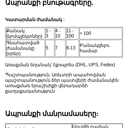
Ապրանքի բնութագրերը.
Կատարման ժամանակ :
Քանակ
1 -
4 -
11 -
> 100
3
10
100
(կոմպլեկտներ)
Գնահատված
Բանակցելու
5
7
8-13
ժամանակը
համար
(օրեր)
Առաքման եղանակ՝ էքսպրես (DHL, UPS, Fedex)
Պաշտպանություն. Առևտրի ապահովման
պաշտպանություն ձեր պատվերի ժամանակին
առաքման երաշխիքի վերադարձի
քաղաքականություն
Ապրանքի մանրամասերը:
Սուրճի բաժակ