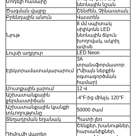
Մոդելի համարը
նեոնային նշան
Ծագման վայրը
Շենժեն, Չինաստան
Բրենդային անուն
Վաստեն
8 մմ սպիտակ
սիլիկոնե LED
Նյութ
նեոնային ճկուն
խողովակ, ակրիլ
ափսե
LED Neon
Լույսի աղբյուր
3A
տրանսֆորմատոր
Էլեկտրամատակարարում
(*միայն ներքին
օգտագործման
համար)
Մուտքային լարում
12 Վ
Աշխատանքային
-4°F-ից մինչև 120°F
ջերմաստիճան
Աշխատանքային կյանքի
50000 ժամ
տևողությունը
Տեղադրման եղանակ
Պատի լեռ
Շենքեր, խանութներ,
հարսանիքներ,
Դիմումի վայրեր