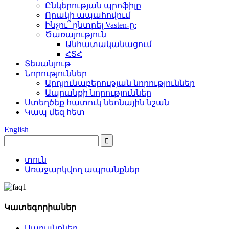
Ընկերության պրոֆիլը
Որակի ապահովում
Ինչու՞ ընտրել Vasten-ը:
Ծառայություն
Անհատականացում
ՀՏՀ
Տեսանյութ
Նորություններ
Արդյունաբերության նորություններ
Ապրանքի նորություններ
Ստեղծեք հատուկ նեոնային նշան
Կապ մեզ հետ
English
տուն
Առաջարկվող ապրանքներ
Կատեգորիաներ
Ապրանքներ