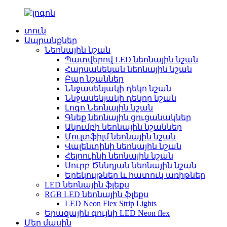
տուն
Ապրանքներ
Նեոնային նշան
Պատվերով LED նեոնային նշան
Հարսանեկան նեոնային նշան
Բար նշաններ
Ննջասենյակի դեկո նշան
Ննջասենյակի դեկոր նշան
Լոգո Նեոնային նշան
Գնեք նեոնային ցուցանակներ
Ակումբի նեոնային նշաններ
Մուլտֆիլմ նեոնային նշան
Վալենտինի նեոնային նշան
Հելոուինի նեոնային նշան
Սուրբ Ծննդյան նեոնային նշան
Երեկույթներ և հատուկ առիթներ
LED նեոնային ֆլեքս
RGB LED նեոնային ֆլեքս
LED Neon Flex Strip Lights
Երազային գույնի LED Neon flex
Մեր մասին