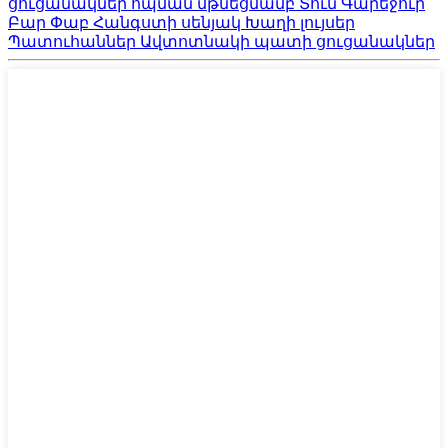
ցուցանակներ հպման մթնեցմամբ Տուն Գարեջուր
Բար Փաբ Հանգստի սենյակ Խաղի լույսեր
Պատուհաններ Ավտոտնակի պատի ցուցանակներ