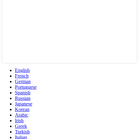
English
French
German
Portuguese
Spanish
Russian
Japanese
Korean
Arabic
Irish
Greek
Turkish
Italian