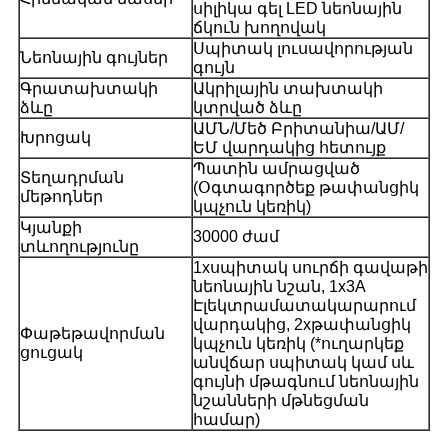
սիլիկա գել LED նեոնային
ճկուն խողովակ
Սպիտակ լուսավորության
Նեոնային գույներ
գույն
Գրատախտակի
Ակրիլային տախտակի
ձևը
կտրված ձևը
ԱՄՆ/Մեծ Բրիտանիա/ԱՄ/
Խրոցակ
ԵՄ վարդակից հետույք
Պատին ամրացված
Տեղադրման
(Օգտագործեք թափանցիկ
մեթոդներ
կպչուն կեռիկ)
Կյանքի
30000 ժամ
տևողությունը
1xսպիտակ սուրճի գավաթի
նեոնային նշան, 1x3A
Էլեկտրամատակարարում
վարդակից, 2xթափանցիկ
Փաթեթավորման
կպչուն կեռիկ (*ուղարկեք
ցուցակ
անվճար սպիտակ կամ սև
գույնի մթագնում նեոնային
նշանների մթնեցման
համար)