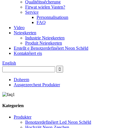
Qualitéitssécherung
Firwat wielen Vasten?
Service
Personnalisatioun
FAQ
Video
Neiegkeeten
Industrie Neiegkeeten
Produit Neiegkeeten
Erstellt e Benotzerdefinéiert Neon Schëld
Kontaktéiert eis
English
Doheem
Ausgezeechent Produkter
Kategorien
Produkter
Benotzerdefinéiert Led Neon Schëld
Hochzäit Neon Zeechen