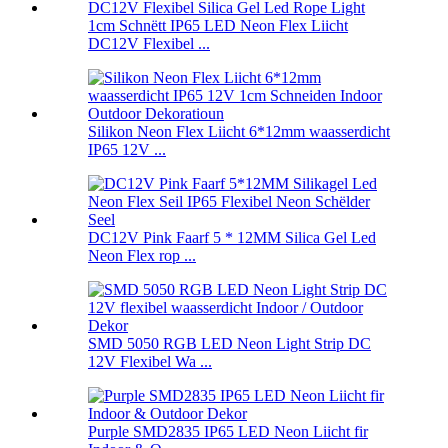
1cm Schnëtt IP65 LED Neon Flex Liicht
DC12V Flexibel ...
Silikon Neon Flex Liicht 6*12mm waasserdicht
IP65 12V ...
DC12V Pink Faarf 5 * 12MM Silica Gel Led
Neon Flex rop ...
SMD 5050 RGB LED Neon Light Strip DC
12V Flexibel Wa ...
Purple SMD2835 IP65 LED Neon Liicht fir