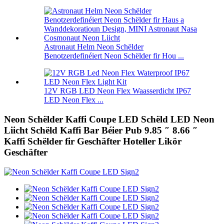
Astronaut Helm Neon Schëlder
Benotzerdefinéiert Neon Schëlder fir Hou ...
12V RGB LED Neon Flex Waasserdicht IP67
LED Neon Flex ...
Neon Schëlder Kaffi Coupe LED Schëld LED Neon
Liicht Schëld Kaffi Bar Béier Pub 9.85 ″ 8.66 ″
Kaffi Schëlder fir Geschäfter Hoteller Likör
Geschäfter