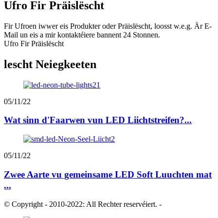
Ufro Fir Präislëscht
Fir Ufroen iwwer eis Produkter oder Präislëscht, loosst w.e.g. Är E-
Mail un eis a mir kontaktéiere bannent 24 Stonnen.
Ufro Fir Präislëscht
lescht Neiegkeeten
05/11/22
Wat sinn d'Faarwen vun LED Liichtstreifen?...
05/11/22
Zwee Aarte vu gemeinsame LED Soft Luuchten mat
...
© Copyright - 2010-2022: All Rechter reservéiert.
-