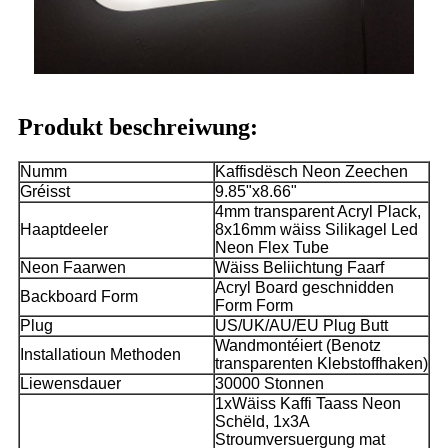
Produkt beschreiwung:
Numm
Kaffisdësch Neon Zeechen
Gréisst
9.85"x8.66"
4mm transparent Acryl Plack,
Haaptdeeler
8x16mm wäiss Silikagel Led
Neon Flex Tube
Neon Faarwen
Wäiss Beliichtung Faarf
Acryl Board geschnidden
Backboard Form
Form Form
Plug
US/UK/AU/EU Plug Butt
Wandmontéiert (Benotz
Installatioun Methoden
transparenten Klebstoffhaken)
Liewensdauer
30000 Stonnen
1xWäiss Kaffi Taass Neon
Schëld, 1x3A
Stroumversuergung mat