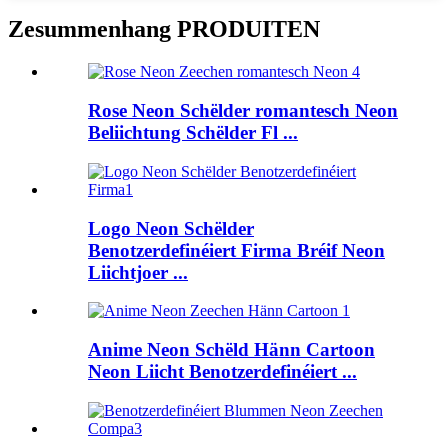
Zesummenhang PRODUITEN
Rose Neon Schëlder romantesch Neon
Beliichtung Schëlder Fl ...
Logo Neon Schëlder
Benotzerdefinéiert Firma Bréif Neon
Liichtjoer ...
Anime Neon Schëld Hänn Cartoon
Neon Liicht Benotzerdefinéiert ...