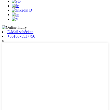
E-Mail schécken
+8618675537756
x