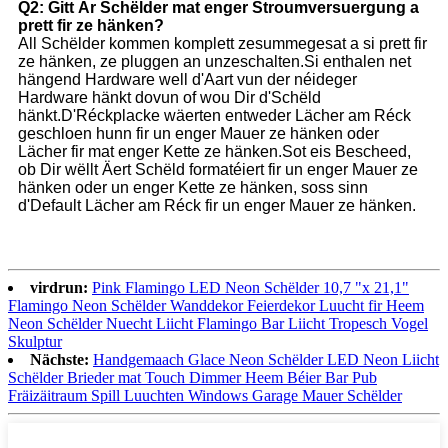
Q2: Gitt Är Schëlder mat enger Stroumversuergung a
prett fir ze hänken?
All Schëlder kommen komplett zesummegesat a si prett fir
ze hänken, ze pluggen an unzeschalten.Si enthalen net
hängend Hardware well d'Aart vun der néideger
Hardware hänkt dovun of wou Dir d'Schëld
hänkt.D'Réckplacke wäerten entweder Lächer am Réck
geschloen hunn fir un enger Mauer ze hänken oder
Lächer fir mat enger Kette ze hänken.Sot eis Bescheed,
ob Dir wëllt Äert Schëld formatéiert fir un enger Mauer ze
hänken oder un enger Kette ze hänken, soss sinn
d'Default Lächer am Réck fir un enger Mauer ze hänken.
virdrun:
Pink Flamingo LED Neon Schëlder 10,7 "x 21,1"
Flamingo Neon Schëlder Wanddekor Feierdekor Luucht fir Heem
Neon Schëlder Nuecht Liicht Flamingo Bar Liicht Tropesch Vogel
Skulptur
Nächste:
Handgemaach Glace Neon Schëlder LED Neon Liicht
Schëlder Brieder mat Touch Dimmer Heem Béier Bar Pub
Fräizäitraum Spill Luuchten Windows Garage Mauer Schëlder