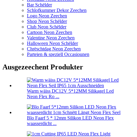
Bar Schëlder
Schlofkummer Dekor Zeechen
Logo Neon Zeechen
Shop Neon Schëlder
Club Neon Schëlder
Cartoon Neon Zeechen
Valentine Neon Zeechen
Halloween Neon Schëlder
Chrëschtdag Neon Zeechen
Parteien & speziell Occasiounen
Ausgezeechent Produkter
Warm wäiss DC12V 5*12MM Silikagel Led
Neon Flex Ro ...
Blo Faarf 5 * 12mm Silikon LED Neon Flex
waasserdicht ...