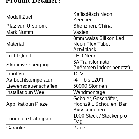
Produit Detailer:
Kaffisdësch Neon
Modell Zuel
Zeechen
Plaz vun Urspronk
Shenzhen, China
Mark Numm
Vasten
8mm wäiss Silikon Led
Material
Neon Flex Tube,
Acrylplack
Liicht Quell
LED Neon
3A Transformator
Stroumversuergung
(*nëmmen Indoor benotzt)
Input Volt
12 V
Aarbechtstemperatur
-4°F bis 120°F
Liewensdauer schaffen
50000 Stonnen
Installatioun Wee
Wandmontage
Gebaier, Geschäfter,
Applikatioun Plaze
Hochzäit, Schoulen, Bar,
Busstatiounen ...
1000 Stéck / Stécker pro
Fourniture Fähegkeet
Dag
Garantie
2 Joer