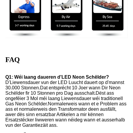
FAQ
Q1: Wéi laang daueren d'LED Neon Schëlder?
D'Liewensdauer vun der LED Luucht dauert op d'mannst
30.000 Stonnen.Dat entsprécht 10 Joer wann Dir Neon
Schëlder fir 10 Stonnen pro Dag ausschalt.Dëst ass
ongeféier 3 Mol méi laang Liewensdauer wéi traditionell
Gas Neon Schëlder.Normalerweis wann et e Problem ass
ass et normalerweis den Transformator deen ausfällt,
awer dës sinn ersatzbar Artikelen a mir kënnen
Ersatzstécker liwweren wann néideg wann et ausserhalb
vun der Garantiezäit ass.