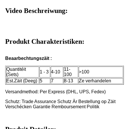
Video Beschreiwung:
Produkt Charakteristiken:
Beaarbechtungszäit :
Quantitéit
11-
1 - 3
4-10
>100
(Sets)
100
Est.Zäit (Deeg)
5
7
8-13
Ze verhandelen
Versandmethod: Per Express (DHL, UPS, Fedex)
Schutz: Trade Assurance Schutz Är Bestellung op Zäit
Verschécken Garantie Remboursement Politik