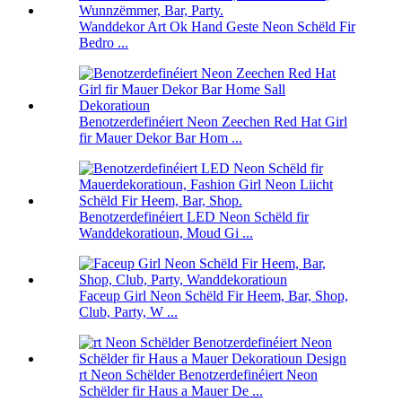
Wanddekor Art Ok Hand Geste Neon Schëld Fir
Bedro ...
Benotzerdefinéiert Neon Zeechen Red Hat Girl
fir Mauer Dekor Bar Hom ...
Benotzerdefinéiert LED Neon Schëld fir
Wanddekoratioun, Moud Gi ...
Faceup Girl Neon Schëld Fir Heem, Bar, Shop,
Club, Party, W ...
rt Neon Schëlder Benotzerdefinéiert Neon
Schëlder fir Haus a Mauer De ...