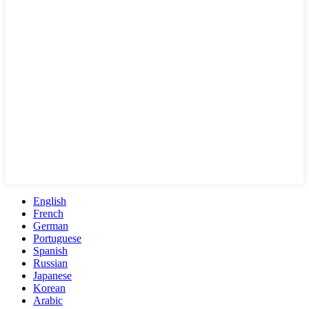
English
French
German
Portuguese
Spanish
Russian
Japanese
Korean
Arabic