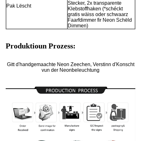
Stecker, 2x transparente
Pak Lëscht
Klebstoffhaken (*schéckt
gratis wäiss oder schwaarz
Faarfdimmer fir Neon Schëld
Dimmen)
Produktioun Prozess:
Gitt d'handgemaachte Neon Zeechen, Verstinn d'Konscht
vun der Neonbeleuchtung