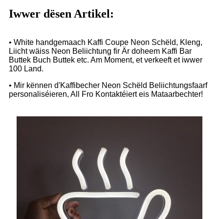
Iwwer dësen Artikel:
• White handgemaach Kaffi Coupe Neon Schëld, Kleng,
Liicht wäiss Neon Beliichtung fir Är doheem Kaffi Bar
Buttek Buch Buttek etc. Am Moment, et verkeeft et iwwer
100 Land.
• Mir kënnen d'Kaffibecher Neon Schëld Beliichtungsfaarf
personaliséieren, All Fro Kontaktéiert eis Mataarbechter!