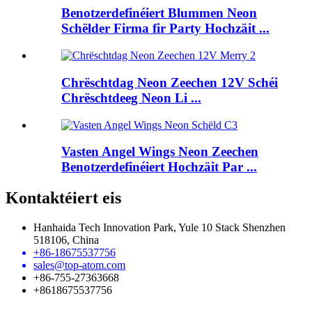
Benotzerdefinéiert Blummen Neon
Schëlder Firma fir Party Hochzäit ...
Chrëschtdag Neon Zeechen 12V Schéi
Chrëschtdeeg Neon Li ...
Vasten Angel Wings Neon Zeechen
Benotzerdefinéiert Hochzäit Par ...
Kontaktéiert eis
Hanhaida Tech Innovation Park, Yule 10 Stack Shenzhen
518106, China
+86-18675537756
sales@top-atom.com
+86-755-27363668
+8618675537756