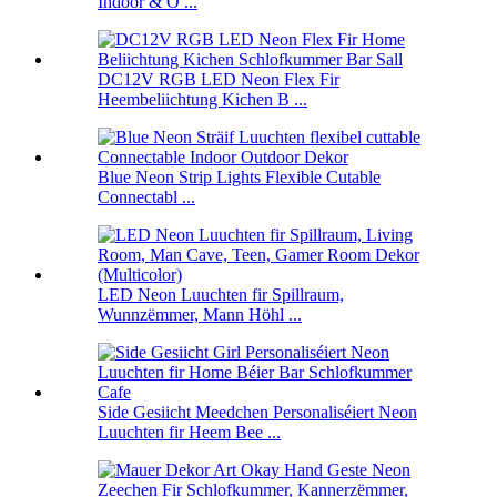
Indoor & O ...
DC12V RGB LED Neon Flex Fir
Heembeliichtung Kichen B ...
Blue Neon Strip Lights Flexible Cutable
Connectabl ...
LED Neon Luuchten fir Spillraum,
Wunnzëmmer, Mann Höhl ...
Side Gesiicht Meedchen Personaliséiert Neon
Luuchten fir Heem Bee ...