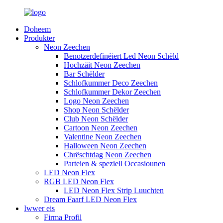
Doheem
Produkter
Neon Zeechen
Benotzerdefinéiert Led Neon Schëld
Hochzäit Neon Zeechen
Bar Schëlder
Schlofkummer Deco Zeechen
Schlofkummer Dekor Zeechen
Logo Neon Zeechen
Shop Neon Schëlder
Club Neon Schëlder
Cartoon Neon Zeechen
Valentine Neon Zeechen
Halloween Neon Zeechen
Chrëschtdag Neon Zeechen
Parteien & speziell Occasiounen
LED Neon Flex
RGB LED Neon Flex
LED Neon Flex Strip Luuchten
Dream Faarf LED Neon Flex
Iwwer eis
Firma Profil