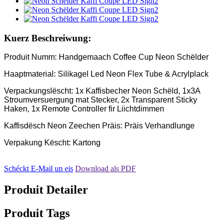
Kuerz Beschreiwung:
Produit Numm: Handgemaach Coffee Cup Neon Schëlder
Haaptmaterial: Silikagel Led Neon Flex Tube & Acrylplack
Verpackungslëscht: 1x Kaffisbecher Neon Schëld, 1x3A
Stroumversuergung mat Stecker, 2x Transparent Sticky
Haken, 1x Remote Controller fir Liichtdimmen
Kaffisdësch Neon Zeechen Präis: Präis Verhandlunge
Verpakung Këscht: Kartong
Schéckt E-Mail un eis
Download als PDF
Produit Detailer
Produit Tags