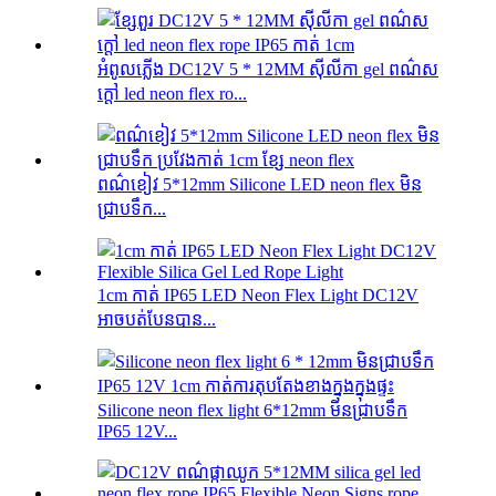
អំពូលភ្លើង DC12V 5 * 12MM ស៊ីលីកា gel ពណ៌ស
ក្តៅ led neon flex ro...
ពណ៌ខៀវ 5*12mm Silicone LED neon flex មិន
ជ្រាបទឹក...
1cm កាត់ IP65 LED Neon Flex Light DC12V
អាចបត់បែនបាន...
Silicone neon flex light 6*12mm មិនជ្រាបទឹក
IP65 12V...