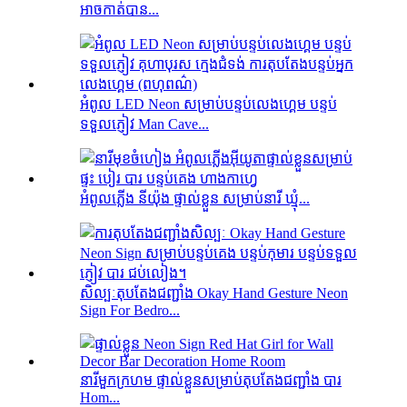
អាចកាត់បាន...
អំពូល LED Neon សម្រាប់បន្ទប់លេងហ្គេម បន្ទប់
ទទួលភ្ញៀវ Man Cave...
អំពូលភ្លើង នីយ៉ុង ផ្ទាល់ខ្លួន សម្រាប់នារី ឃ្មុំ...
សិល្បៈតុបតែងជញ្ជាំង Okay Hand Gesture Neon
Sign For Bedro...
នារីមួកក្រហម ផ្ទាល់ខ្លួនសម្រាប់តុបតែងជញ្ជាំង បារ
Hom...