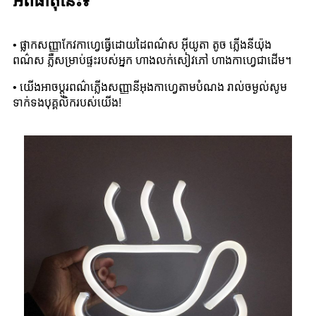
អំពីធាតុនេះ៖
• ផ្លាកសញ្ញាកែវកាហ្វេធ្វើដោយដៃពណ៌ស អ៊ីយូតា តូច ភ្លើងនីយ៉ុង
ពណ៌ស ភ្លឺសម្រាប់ផ្ទះរបស់អ្នក ហាងលក់សៀវភៅ ហាងកាហ្វេជាដើម។
• យើងអាចប្ដូរពណ៌ភ្លើងសញ្ញានីអុងកាហ្វេតាមបំណង រាល់ចម្ងល់សូម
ទាក់ទងបុគ្គលិករបស់យើង!