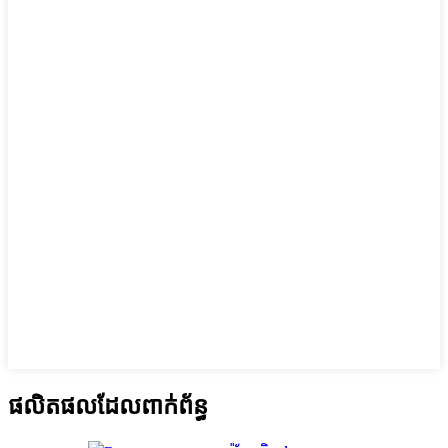
ផលិតផលដែលពាក់ព័ន្ធ