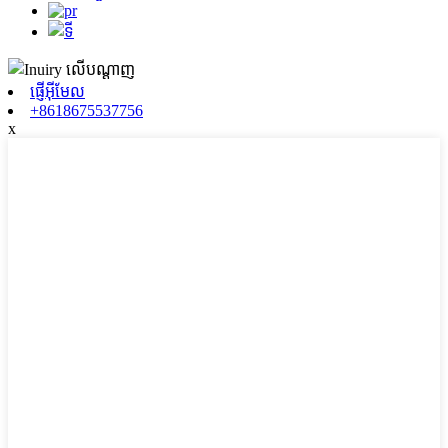
ផ្ញើអ៊ីមែល
+8618675537756
x