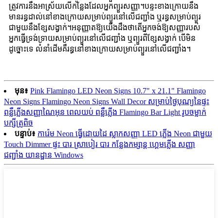
ត្រូវការនឹងអាស្រ័យលើកន្លែងដែលអ្នកព្យួរសញ្ញា។បន្ទះខាងក្រោយនឹង
មានរន្ធដាល់នៅខាងក្រោយសម្រាប់ព្យួរនៅលើជញ្ជាំង ឬរន្ធសម្រាប់ព្យួរ
ជាមួយនឹងខ្សែសង្វាក់។អនុញ្ញាតឱ្យយើងដឹងថាតើអ្នកចង់ឱ្យសញ្ញារបស់
អ្នកធ្វើទ្រង់ទ្រាយសម្រាប់ព្យួរនៅលើជញ្ជាំង ឬព្យួរពីខ្សែសង្វាក់ បើមិន
ដូច្នោះទេ លំនាំដើមគឺរន្ធនៅខាងក្រោយសម្រាប់ព្យួរនៅលើជញ្ជាំង។
មុន៖
Pink Flamingo LED Neon Signs 10.7" x 21.1" Flamingo
Neon Signs Flamingo Neon Signs Wall Decor សម្រាប់ថ្ងៃបុណ្យនៃផ្ទះ
ពន្លឺភ្លើងសញ្ញាណៃអុន ពេលយប់ ពន្លឺភ្លើង Flamingo Bar Light រូបចម្លាក់
បក្សីត្រូពិច
បន្ទាប់៖
ការ៉េម Neon ធ្វើដោយដៃ ស្លាកសញ្ញា LED ភ្លើង Neon ជាមួយ
Touch Dimmer ផ្ទះ បារ ស្រាបៀរ បារ កន្លែងកម្សាន្ត ហ្គេមភ្លើង សញ្ញា
ជញ្ជាំង យានដ្ឋាន Windows