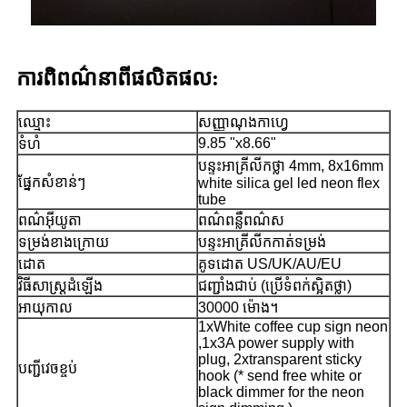
ការ​ពិពណ៌នា​ពី​ផលិតផល:
ឈ្មោះ
សញ្ញាណុងកាហ្វេ
9.85 "x8.66"
ទំហំ
បន្ទះអាគ្រីលីកថ្លា 4mm, 8x16mm
ផ្នែកសំខាន់ៗ
white silica gel led neon flex
tube
ពណ៌អ៊ីយូតា
ពណ៌ពន្លឺពណ៌ស
ទម្រង់ខាងក្រោយ
បន្ទះអាគ្រីលីកកាត់ទម្រង់
ដោត
គូទដោត US/UK/AU/EU
វិធីសាស្រ្តដំឡើង
ជញ្ជាំងជាប់ (ប្រើទំពក់ស្អិតថ្លា)
អាយុកាល
30000 ម៉ោង។
1xWhite coffee cup sign neon
,1x3A power supply with
plug, 2xtransparent sticky
បញ្ជី​វេច​ខ្ចប់
hook (* send free white or
black dimmer for the neon