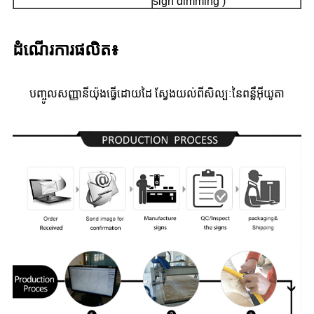
sign dimming )
ដំណើរការផលិត៖
បញ្ចូល​សញ្ញា​នីយ៉ុង​ធ្វើ​ដោយដៃ ស្វែងយល់​ពី​សិល្បៈ​នៃ​ពន្លឺ​អ៊ីយូតា