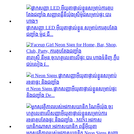
ផ្លាកសញ្ញា LED អ៊ីយូតាផ្ទាល់ខ្លួន សម្រាប់ការតុបតែង
ជញ្ជាំង ម៉ូដ ជី...
តារាស្រី នីអុន ចុះហត្ថលេខាលើផ្ទះ បារ ហាងទំនិញ ក្លឹប
ជប់លៀង វ...
rt Neon Signs ផ្លាកសញ្ញាអ៊ីយូតាផ្ទាល់ខ្លួនសម្រាប់ផ្ទះ
និងជញ្ជាំង De...
មួកសុវត្ថិភាពរបស់អវកាសយានិក Neon Signs សញ្ញា