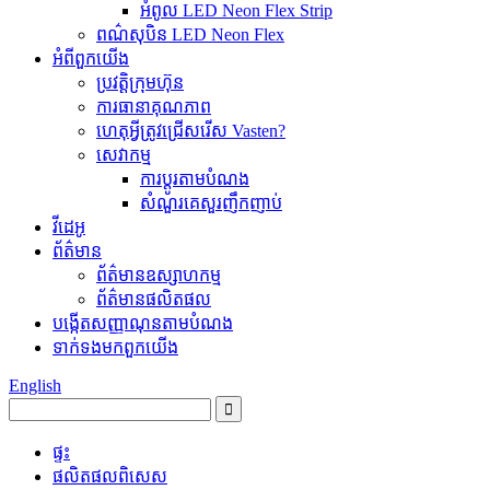
អំពូល LED Neon Flex Strip
ពណ៌សុបិន LED Neon Flex
អំពី​ពួក​យើង
ប្រវត្តិ​ក្រុមហ៊ុន
ការធានា​គុណភាព
ហេតុអ្វីត្រូវជ្រើសរើស Vasten?
សេវាកម្ម
ការប្ដូរតាមបំណង
សំណួរគេសួរញឹកញាប់
វីដេអូ
ព័ត៌មាន
ព័ត៌មានឧស្សាហកម្ម
ព័ត៌មានផលិតផល
បង្កើតសញ្ញាណុនតាមបំណង
ទាក់ទង​មក​ពួក​យើង
English
ផ្ទះ
ផលិតផល​ពិសេស