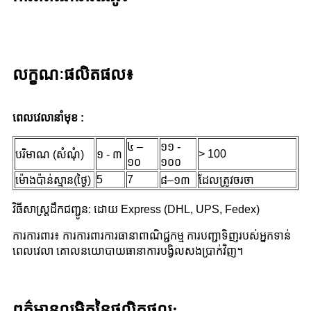
លក្ខណៈផលិតផល៖
ពេល​វេលា​នាំ​មុខ :
៤ –
១១ -
> 100
បរិមាណ (សំណុំ)
១ - ៣
១០
១០០
5
7
ម៉ោងប៉ាន់ស្មាន(ថ្ងៃ)
៨–១៣
ដែលត្រូវចរចា
វិធីសាស្រ្តដឹកជញ្ជូន: ដោយ Express (DHL, UPS, Fedex)
ការការពារ៖ ការការពារការធានាពាណិជ្ជកម្ម ការបញ្ជាទិញរបស់អ្នកទាន់
ពេលវេលា គោលនយោបាយធានាការបង្វិលសងប្រាក់វិញ។
ព​ត៌​មាន​លម្អិត​នៃ​ផលិតផល: