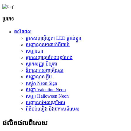
ប្រភេទ
ផលិតផល
ផ្លាកសញ្ញាអ៊ីយូតា LED ផ្ទាល់ខ្លួន
សញ្ញាណុនអាពាហ៍ពិពាហ៍
សញ្ញារបារ
ផ្លាកសញ្ញាតុបតែងបន្ទប់គេង
ស្លាកសញ្ញា អ៊ីយូតា
ទិញស្លាកសញ្ញាអ៊ីយូតា
សញ្ញាណុន ក្លឹប
រូបថ្លុក Neon Sign
សញ្ញា Valentine Neon
សញ្ញា Halloween Neon
សញ្ញាណូអែលណូអែល
ពិធីជប់លៀង និងឱកាសពិសេស
ផលិតផល​ពិសេស