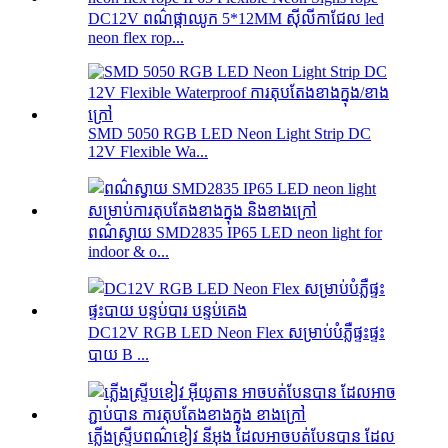
DC12V ពណ៌ផ្កាឈូក 5*12MM ស៊ីលីកាជែល led
neon flex rop...
SMD 5050 RGB LED Neon Light Strip DC
12V Flexible Wa...
ពណ៌ស្វាយ SMD2835 IP65 LED neon light for
indoor & o...
DC12V RGB LED Neon Flex សម្រាប់បំភ្លឺផ្ទះផ្ទះ
បាយ B ...
ភ្លើងស្ទ្រីបពណ៌ខៀវ នីអុង ដែលអាចបត់បែនបាន ដែល