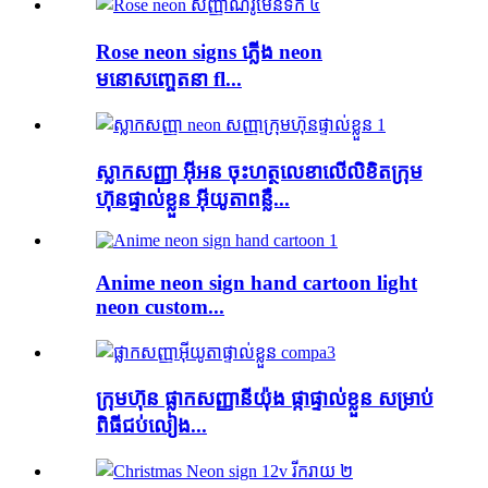
Rose neon signs ភ្លើង neon
មនោសញ្ចេតនា fl...
ស្លាកសញ្ញា អ៊ីអន ចុះហត្ថលេខាលើលិខិតក្រុម
ហ៊ុនផ្ទាល់ខ្លួន អ៊ីយូតាពន្លឺ...
Anime neon sign hand cartoon light
neon custom...
ក្រុមហ៊ុន ផ្លាកសញ្ញានីយ៉ុង ផ្កាផ្ទាល់ខ្លួន សម្រាប់
ពិធីជប់លៀង...