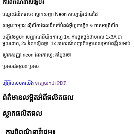
ការពិពណ៌នាសង្ខេប៖
ឈ្មោះផលិតផល៖ ស្លាកសញ្ញា Neon កាហ្វេធ្វើដោយដៃ
សម្ភារៈចម្បង: ស៊ីលីកាជែលដឹកនាំបំពង់អ៊ីយូតាហ្វិច & ចានអាគ្រីលីក
បញ្ជីវេចខ្ចប់៖ សញ្ញាណនីយ៉ុងកាហ្វេ 1x, ការផ្គត់ផ្គង់ថាមពល 1x3A ជា
មួយដោត, 2x ទំពក់ស្អិតថ្លា, 1x ឧបករណ៍បញ្ជាពីចម្ងាយសម្រាប់ពន្លឺស្រអាប់
ស្លាកសញ្ញា neon ពែងកាហ្វេ: តម្លៃចរចា
ប្រអប់វេចខ្ចប់៖ ប្រអប់
ផ្ញើអ៊ីមែលមកយើង
ទាញយកជា PDF
ព័ត៌មានលម្អិតអំពីផលិតផល
ស្លាកផលិតផល
ការពិពណ៌នាវីដេអូ៖