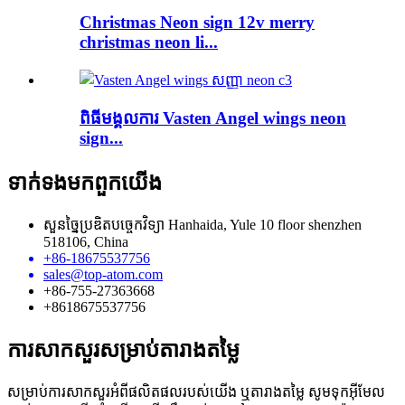
Christmas Neon sign 12v merry
christmas neon li...
ពិធីមង្គលការ Vasten Angel wings neon
sign...
ទាក់ទង​មក​ពួក​យើង
សួនច្នៃប្រឌិតបច្ចេកវិទ្យា Hanhaida, Yule 10 floor shenzhen
518106, China
+86-18675537756
sales@top-atom.com
+86-755-27363668
+8618675537756
ការសាកសួរសម្រាប់តារាងតម្លៃ
សម្រាប់ការសាកសួរអំពីផលិតផលរបស់យើង ឬតារាងតម្លៃ សូមទុកអ៊ីមែល