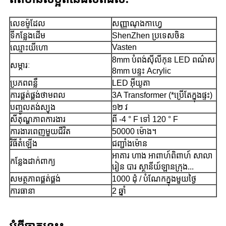
លេខម៉ូដែល
សញ្ញាណុងកាហ្វេ
ទីកន្លែងដើម
ShenZhen ប្រទេសចិន
Vasten
ឈ្មោះ​យីហោ
8mm បំពង់ស៊ីលីកុន LED ពណ៌ស
សម្ភារៈ
8mm បន្ទះ Acrylic
ប្រភព​ពន្លឺ
LED អ៊ីយូតា
ការផ្គត់ផ្គង់ថាមពល
3A Transformer (*ប្រើតែក្នុងផ្ទះ)
បញ្ចូល​តង់ស្យុង
១២ វ
សីតុណ្ហភាពការងារ
ពី -4 ° F ទៅ 120 ° F
ការងារពេញមួយជីវិត
50000 ម៉ោង។
វិធីតំឡើង
ជញ្ជាំងម៉ោន
អាគារ ហាង អាពាហ៍ពិពាហ៍ សាលា
កន្លែងដាក់ពាក្យ
រៀន បារ ស្ថានីយ៍ឡានក្រុង...
សមត្ថភាពផ្គត់ផ្គង់
1000 ដុំ / បំណែកក្នុងមួយថ្ងៃ
ការធានា
2 ឆ្នាំ