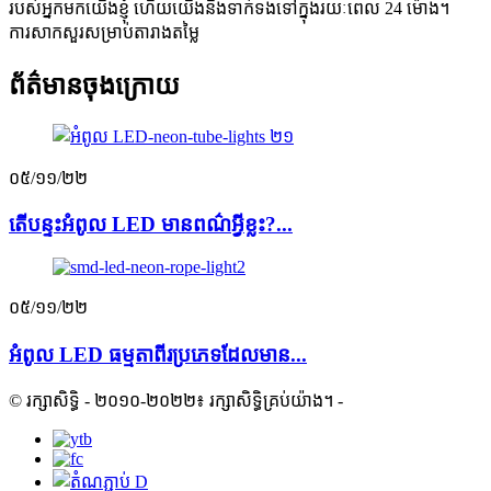
របស់អ្នកមកយើងខ្ញុំ ហើយយើងនឹងទាក់ទងទៅក្នុងរយៈពេល 24 ម៉ោង។
ការសាកសួរសម្រាប់តារាងតម្លៃ
ព័ត៌មានចុងក្រោយ
០៥/១១/២២
តើបន្ទះអំពូល LED មានពណ៌អ្វីខ្លះ?...
០៥/១១/២២
អំពូល LED ធម្មតាពីរប្រភេទដែលមាន...
© រក្សាសិទ្ធិ - ២០១០-២០២២៖ រក្សាសិទ្ធិគ្រប់យ៉ាង។
-