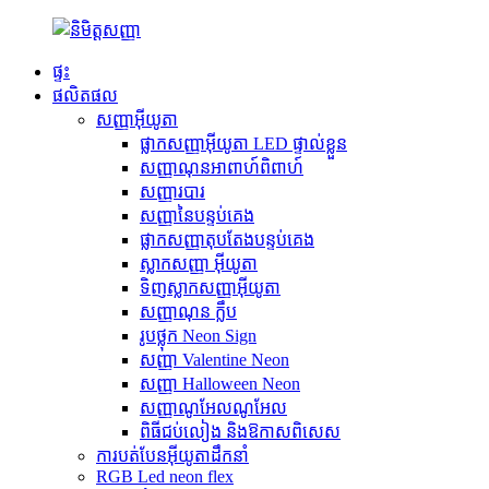
ផ្ទះ
ផលិតផល
សញ្ញាអ៊ីយូតា
ផ្លាកសញ្ញាអ៊ីយូតា LED ផ្ទាល់ខ្លួន
សញ្ញាណុនអាពាហ៍ពិពាហ៍
សញ្ញារបារ
សញ្ញានៃបន្ទប់គេង
ផ្លាកសញ្ញាតុបតែងបន្ទប់គេង
ស្លាកសញ្ញា អ៊ីយូតា
ទិញស្លាកសញ្ញាអ៊ីយូតា
សញ្ញាណុន ក្លឹប
រូបថ្លុក Neon Sign
សញ្ញា Valentine Neon
សញ្ញា Halloween Neon
សញ្ញាណូអែលណូអែល
ពិធីជប់លៀង និងឱកាសពិសេស
ការបត់បែនអ៊ីយូតាដឹកនាំ
RGB Led neon flex