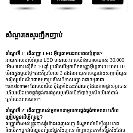
សំណួរគេសួរញឹកញាប់
សំណួរទី 1: តើសញ្ញា LED អ៊ីយូតាមានរយៈពេលប៉ុន្មាន?
អាយុកាលរបស់អំពូល LED មានរយៈពេលយ៉ាងហោចណាស់ 30,000
ម៉ោង។នោះស្មើនឹង 10 ឆ្នាំ ប្រសិនបើអ្នកបើកសញ្ញាអ៊ីយូតារយៈពេល 10
ម៉ោងក្នុងមួយថ្ងៃ។នេះគឺប្រហែល 3 ដងនៃអាយុកាលយូរជាងសញ្ញាអ៊ីយូតា
ឧស្ម័នប្រពៃណី។ជាធម្មតាប្រសិនបើមានបញ្ហា វាជាធម្មតាជា
transformer ដែលបរាជ័យ ប៉ុន្តែទាំងនេះគឺជាធាតុដែលអាចផ្លាស់ប្តូរបាន
ហើយយើងអាចផ្គត់ផ្គង់ការជំនួសប្រសិនបើចាំបាច់ប្រសិនបើនៅខាង
ក្រៅរយៈពេលធានា។
សំណួរទី 2: តើសញ្ញារបស់អ្នកមកជាមួយការផ្គត់ផ្គង់ថាមពល ហើយ
ត្រៀមខ្លួនដើម្បីព្យួរឬ?
សញ្ញាទាំងអស់ត្រូវបានផ្គុំយ៉ាងពេញលេញ និងរួចរាល់ដើម្បីព្យួរ ដោត
និងបើក។ពួកវាមិនរួមបញ្ចូលផ្នែករឹងព្យួរទេ ពីព្រោះប្រភេទនៃផ្នែករឹងដែល