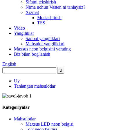
Sifatni tekshirish
Nima uchun Vasten ni tanlaysiz?
Xizmat
Moslashtirish
TSS
Video
Yangiliklar
Sanoat yangiliklari
Mahsulot yangiliklari
Maxsus neon belgisini yarating
Biz bilan bog'lanish
English
Uy
Tanlangan mahsulotlar
Kategoriyalar
Mahsulotlar
Maxsus LED neon belgisi
To'y neon belgisi