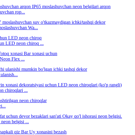
uvchan rop...
oslashuvchan Wa...
n LED neon chiroq ...
eon Flex ...
ulanish...
 chiroqlari ...
i...
neon belgisi ...