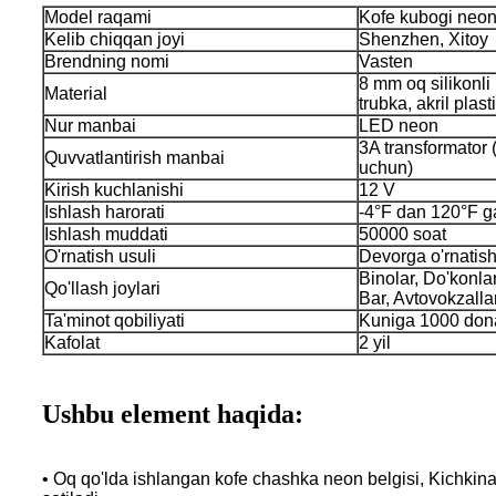
Model raqami
Kofe kubogi neon
Kelib chiqqan joyi
Shenzhen, Xitoy
Brendning nomi
Vasten
8 mm oq silikonl
Material
trubka, akril plast
Nur manbai
LED neon
3A transformator 
Quvvatlantirish manbai
uchun)
Kirish kuchlanishi
12 V
Ishlash harorati
-4°F dan 120°F 
Ishlash muddati
50000 soat
O'rnatish usuli
Devorga o'rnatis
Binolar, Do'konlar
Qo'llash joylari
Bar, Avtovokzallar
Ta'minot qobiliyati
Kuniga 1000 don
Kafolat
2 yil
Ushbu element haqida:
• Oq qo'lda ishlangan kofe chashka neon belgisi, Kichkina