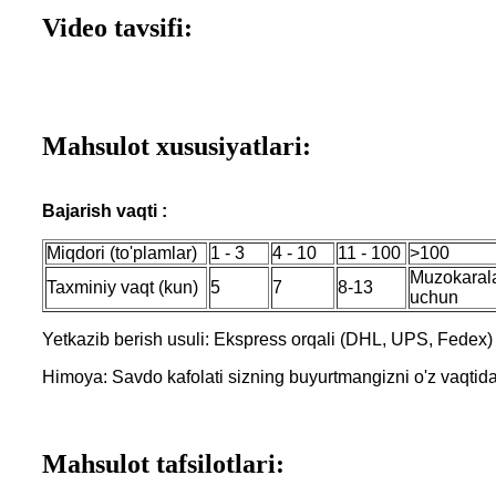
Video tavsifi:
Mahsulot xususiyatlari:
Bajarish vaqti :
Miqdori (to'plamlar)
1 - 3
4 - 10
11 - 100
>100
Muzokarala
Taxminiy vaqt (kun)
5
7
8-13
uchun
Yetkazib berish usuli: Ekspress orqali (DHL, UPS, Fedex)
Himoya: Savdo kafolati sizning buyurtmangizni o'z vaqtida j
Mahsulot tafsilotlari: