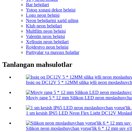
Bar belgilari
Yotoq xonasi dekor belgisi
Logo neon belgisi
Neon belgilarini xarid qiling
Klub neon belgilari
Multfilm neon belgisi
Valentin neon belgisi
Xellouin neon belgilari
Rojdestvo neon belgisi
Partiyalar va maxsus holatlar
Tanlangan mahsulotlar
Issiq oq DC12V 5 * 12MM silika jelli neon moslashuvch
Moviy rang 5 * 12 mm Silikon LED neon moslashuvchan 
1 sm kesish IP65 LED Neon Flex Light DC12V Moslash
Silikon neon moslashuvchan yorug'lik 6 * 12 mm suv o'