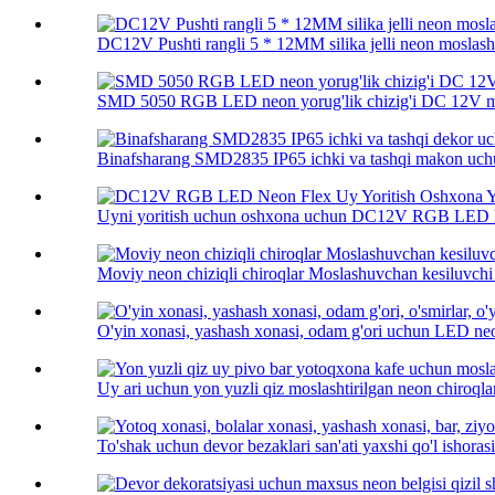
DC12V Pushti rangli 5 * 12MM silika jelli neon moslash
SMD 5050 RGB LED neon yorug'lik chizig'i DC 12V m
Binafsharang SMD2835 IP65 ichki va tashqi makon uchu
Uyni yoritish uchun oshxona uchun DC12V RGB LED N
Moviy neon chiziqli chiroqlar Moslashuvchan kesiluvchi 
O'yin xonasi, yashash xonasi, odam g'ori uchun LED neon
Uy ari uchun yon yuzli qiz moslashtirilgan neon chiroqlar
To'shak uchun devor bezaklari san'ati yaxshi qo'l ishorasi 