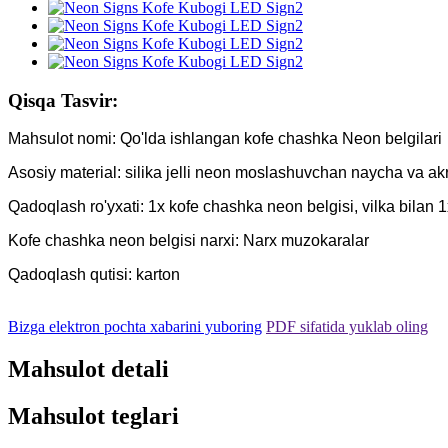
Qisqa Tasvir:
Mahsulot nomi: Qo'lda ishlangan kofe chashka Neon belgilari
Asosiy material: silika jelli neon moslashuvchan naycha va akr
Qadoqlash ro'yxati: 1x kofe chashka neon belgisi, vilka bilan 
Kofe chashka neon belgisi narxi: Narx muzokaralar
Qadoqlash qutisi: karton
Bizga elektron pochta xabarini yuboring
PDF sifatida yuklab oling
Mahsulot detali
Mahsulot teglari