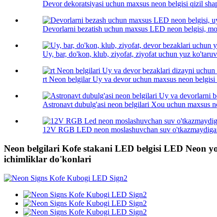
Devor dekoratsiyasi uchun maxsus neon belgisi qizil shapk
Devorlarni bezatish uchun maxsus LED neon belgisi, mod
Uy, bar, do'kon, klub, ziyofat, ziyofat uchun yuz ko'taruvc
rt Neon belgilar Uy va devor uchun maxsus neon belgisi .
Astronavt dubulg'asi neon belgilari Xou uchun maxsus neo
12V RGB LED neon moslashuvchan suv o'tkazmaydigan
Neon belgilari Kofe stakani LED belgisi LED Neon yor
ichimliklar do'konlari