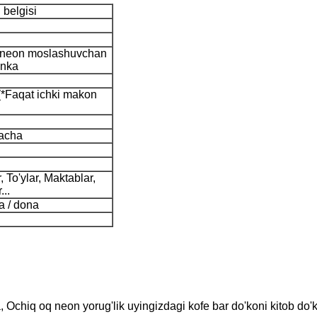
 belgisi
i neon moslashuvchan
inka
(*Faqat ichki makon
gacha
h
, To'ylar, Maktablar,
...
a / dona
, Ochiq oq neon yorug'lik uyingizdagi kofe bar do'koni kitob do