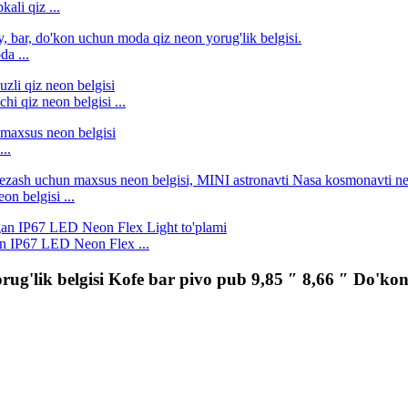
ali qiz ...
a ...
hi qiz neon belgisi ...
..
n belgisi ...
 IP67 LED Neon Flex ...
ug'lik belgisi Kofe bar pivo pub 9,85 ″ 8,66 ″ Do'kon