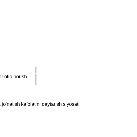
r olib borish
o'natish kafolatini qaytarish siyosati