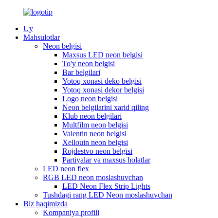
Uy
Mahsulotlar
Neon belgisi
Maxsus LED neon belgisi
To'y neon belgisi
Bar belgilari
Yotoq xonasi deko belgisi
Yotoq xonasi dekor belgisi
Logo neon belgisi
Neon belgilarini xarid qiling
Klub neon belgilari
Multfilm neon belgisi
Valentin neon belgisi
Xellouin neon belgisi
Rojdestvo neon belgisi
Partiyalar va maxsus holatlar
LED neon flex
RGB LED neon moslashuvchan
LED Neon Flex Strip Lights
Tushdagi rang LED Neon moslashuvchan
Biz haqimizda
Kompaniya profili