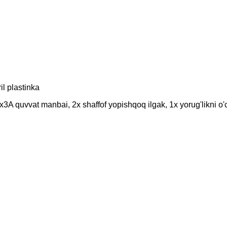
il plastinka
1x3A quvvat manbai, 2x shaffof yopishqoq ilgak, 1x yorug'likni 