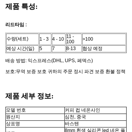
제품 특성:
리드타임 :
11 -
수량(세트)
1 - 3
4 - 10
>100
100
예상 시간(일)
5
7
8-13
협상 예정
배송 방법: 익스프레스(DHL, UPS, 페덱스)
보호:무역 보증 보호 귀하의 주문 정시 파견 보증 환불 정책
제품 세부 정보:
모델 번호
커피 컵 네온사인
원산지
심천, 중국
상표명
바스텐
8mm 흰색 실리콘 led 네온 플