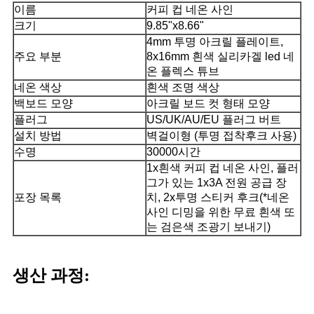
이름
커피 컵 네온 사인
크기
9.85"x8.66"
4mm 투명 아크릴 플레이트,
주요 부분
8x16mm 흰색 실리카겔 led 네
온 플렉스 튜브
네온 색상
흰색 조명 색상
백보드 모양
아크릴 보드 컷 형태 모양
플러그
US/UK/AU/EU 플러그 버트
설치 방법
벽걸이형 (투명 접착후크 사용)
수명
30000시간
1x흰색 커피 컵 네온 사인, 플러
그가 있는 1x3A 전원 공급 장
포장 목록
치, 2x투명 스티커 후크(*네온
사인 디밍을 위한 무료 흰색 또
는 검은색 조광기 보내기)
생산 과정: