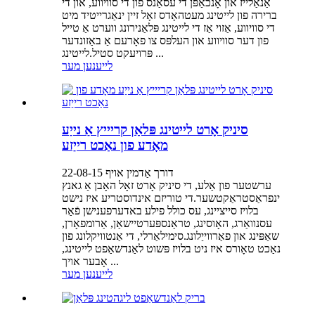
אַנאַלייז און אָנכאַפּן די עסאַנס פון די סוויווע, און די
ברירה פון לייטינג מעטהאָדס זאָל זיין ינאַגרייטיד מיט
די סוויווע, אַזוי אַז די לייטינג פּלאַנירונג ווערט אַ טייל
פון דער סוויווע און העלפּס צו פאָרעם אַ באַזונדער
פּרויעקט סטיל.לייטינג ...
לייענען מער
סיניק אָרט לייטינג פּלאַן קריייץ אַ נייַע
מאָדע פון ​​נאַכט רייַזע
דורך אַדמין אויף 22-08-15
ערשטער פון אַלע, די סיניק אָרט זאָל האָבן אַ גאנץ
ינפראַסטראַקטשער.די טוריזם אינדוסטריע איז נישט
בלויז סייציינג, עס כולל פילע באדערפענישן פֿאַר
עסנוואַרג, האָוסינג, טראַנספּערטיישאַן, אַרומפאָרן,
שאַפּינג און פאַרווייַלונג.סימילאַרלי, די אַנטוויקלונג פון
נאַכט טאָורס איז ניט בלויז פּשוט לאַנדשאַפט לייטינג,
אָבער אויך ...
לייענען מער