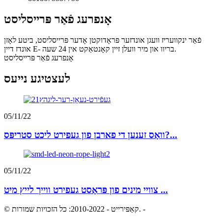
אָנפרעג פֿאַר פּרייסליסט
פֿאַר ינקוועריז וועגן אונדזער פּראָדוקטן אָדער פּרייסליסט, ביטע לאָזן
אונדז דיין E- בריוו און מיר וועלן זיין קאָנטאַקט אין 24 שעה.
אָנפרעג פֿאַר פּרייסליסט
לעצטיגע נייעס
05/11/22
וואָס זענען די פארבן פון געפירט ליכט סטריפּס?...
05/11/22
צוויי מינים פון פּראָסט געפירט ווייך לייץ מיט ...
-
© קאַפּירייט - 2010-2022: כל הזכויות שמורות.