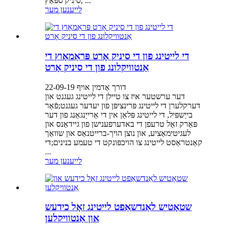
סיניק ספּאַץ, ...
לייענען מער
די לייטינג פון די סיניק אָרט פּראַמאָוץ די
אַנטוויקלונג פון די סיניק אָרט
דורך אַדמין אויף 22-09-19
דער ערשטער איז צו טיילן די לייטינג געגנט און
דערקלערן די לייטינג פּרינציפּן פון יעדער געגנט;פֿאַר
בייַשפּיל, די לייטינג פּלאַן אין די אַרייַנגאַנג פון דער
פּאַרק זאָל טרעפן די באדערפענישן פון גיידאַנס און
לעגיטימאַציע, און נוצן הויך-ברייטנאַס און שוואַך
קאַנטראַסט לייטינג צו הויכפּונקט די טעמע בנינים;די
...
לייענען מער
שטאָטיש לאַנדשאַפט לייטינג זאָל כידעש
און אַנטוויקלען