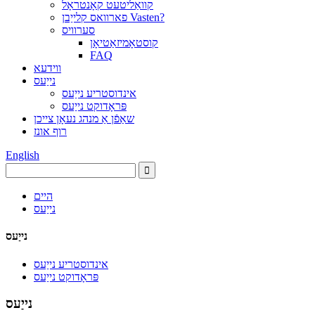
קוואַליטעט קאָנטראָל
פארוואס קלייַבן Vasten?
סערוויס
קוסטאָמיזאַטיאָן
FAQ
ווידעא
נייַעס
אינדוסטריע נייַעס
פּראָדוקט נייַעס
שאַפֿן אַ מנהג נעאָן צייכן
רוף אונז
English
היים
נייַעס
נייַעס
אינדוסטריע נייַעס
פּראָדוקט נייַעס
נייַעס