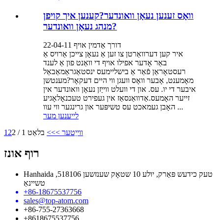
וואָס זענען נעאָן וואונדער?קענען איך קויפן
מנהג נעאָן וואונדער?
דורך אַדמין אויף 22-04-11
איר קען דערוואַרטן צו זען אַ נעאָן צייכן אַרויס אַ
באַר אָדער אפילו אויף די וואַנט פון אַ לענד
רעסטאָראַן פֿאַר אַ בישליימעס ינסטאַגראַמאַבאַל
מאָמענט, אָבער וואָס וועגן ווי היים דעקאָר?מענטשן
איבער די יו. עס. און די וועלט ווייַזן נעאָן וואונדער אין
זייער האָמעס.אַדוואַנסאַז אין געפירט טעכנאָלאָגיע
האָבן געמאכט עס טשיפּער און גרינגער ווי עוו ...
לייענען מער
ווייַטער >
>>
בלאַט 1 / 2
2
1
רוף אונז
Hanhaida טעק כידעש פּאַרק, יולע 10 שטאָק שענזשען 518106,
טשיינאַ
+86-18675537756
sales@top-atom.com
+86-755-27363668
+8618675537756