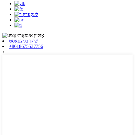
שיקן בליצפּאָסט
+8618675537756
x