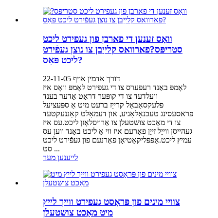
וואָס זענען די פארבן פון געפירט ליכט
סטריפּס?פארוואס קלייַבן צו נוצן געפֿירט
ליכט פּאַס?
דורך אַדמין אויף 22-11-05
לאָמפּ באַנד רעפערס צו די געפירט לאָמפּ וואָס איז
וועלדעד צו די קופּער דראָט אָדער בענד
פלעקסאַבאַל קרייַז ברעט מיט אַ ספּעציעל
פּראַסעסינג טעכנאָלאָגיע, און דעמאָלט קאָננעקטעד
צו די מאַכט צושטעלן צו אַרויסלאָזן ליכט.עס איז
געהייסן ווייַל זייַן פאָרעם איז ווי אַ ליכט באַנד ווען עס
עמיץ ליכט.אַפּפּליקאַטיאָן פאַרנעם פון געפֿירט ליכט
סט ...
לייענען מער
צוויי מינים פון פּראָסט געפירט ווייך לייץ
מיט מאַכט צושטעלן