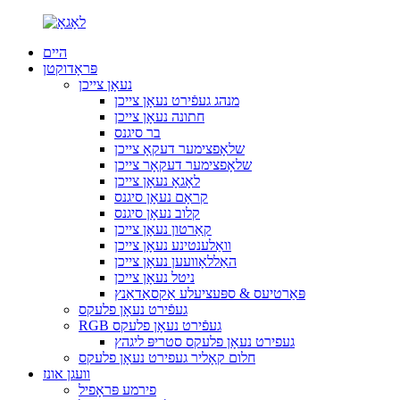
היים
פּראָדוקטן
נעאָן צייכן
מנהג געפֿירט נעאָן צייכן
חתונה נעאָן צייכן
בר סיגנס
שלאָפצימער דעקאָ צייכן
שלאָפצימער דעקאָר צייכן
לאָגאָ נעאָן צייכן
קראָם נעאָן סיגנס
קלוב נעאָן סיגנס
קאַרטון נעאָן צייכן
וואַלענטינע נעאָן צייכן
האַללאָוועען נעאָן צייכן
ניטל נעאָן צייכן
פּאַרטיעס & ספּעציעלע אַקסאַדאַנץ
געפֿירט נעאָן פלעקס
RGB געפֿירט נעאָן פלעקס
געפירט נעאָן פלעקס סטריפּ ליגהץ
חלום קאָליר געפירט נעאָן פלעקס
וועגן אונז
פירמע פּראָפיל