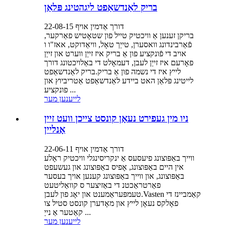
בריק לאַנדשאַפט ליגהטינג פּלאַן
דורך אַדמין אויף 22-08-15
בריקן זענען אַ וויכטיק טייל פון שטאָטיש פאַרקער,
פֿאַרבינדונג וואסערן, טייַך טאָל, וויאַדוקט, אאז"ו ו
אויב די פֿונקציע פון ​​אַ בריק איז זייַן ווערט און זייַן
פאָרעם איז זייַן לעבן, דעמאָלט די באַלויכטונג דורך
לייץ איז די נשמה פון אַ בריק.בריק לאַנדשאַפט
לייטינג פּלאַן האט ביידע לאַנדשאַפט אַטריביוץ און
פונקציע ...
לייענען מער
ניו מין געפירט נעאָן קונסט צייכן וועט זיין
אָנליין
דורך אַדמין אויף 22-06-11
ווייך באַפּוצונג פיעסעס אַ ינקריסינגלי וויכטיק ראָלע
אין היים באַפּוצונג, אָפיס באַפּוצונג און געשעפט
באַפּוצונג, און ווייך באַפּוצונג קענען אויך בעסער
פאַרטראַכטנ די באַזיצער ס קוואַליטעט
טעמפּעראַמענט און יאָג פון לעבן.Vasten קאַמביינז די
פאָלקס נעאָן לייץ און מאָדערן קונסט סטיל צו
קאַטער אַ נייַ ...
לייענען מער