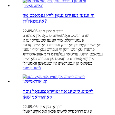
ווי זענען געפירט נעאָן לייץ געמאכט און
אינסטאַלירן?
דורך אַדמין אויף 22-09-06
יעדער ניטל, וואַלענטינע ס טאָג און אנדערע
פעסטיוואַלס, מיר קענען שטענדיק זען אַ
פאַרשיידנקייַט פון פאַרביק געפירט נעאָן לייץ, אָבער
פרענדז טאָן ניט וויסן ווי געפירט נעאָן לייץ זענען
געמאכט.הייַנט, עדיטאָר געלערנט די מאַנופאַקטורינג
און ייַנמאָנטירונג פּראָצעס פון געפירט נעאָן לייץ
בעשאַס אַן ינטערנשיפּ אין שענזשען וואַסטן לי ...
לייענען מער
לייטינג לייטינג און ינווייראַנמענאַל נוסח
קאָואָרדאַניישאַן
דורך אַדמין אויף 22-09-06
א גוט דרויסנדיק לייטינג פּלאַן זאָל אַקיעראַטלי