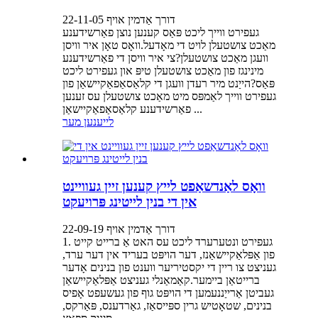
דורך אַדמין אויף 22-11-05
געפירט ווייך ליכט פּאַס קענען נוצן פאַרשידענע
מאַכט צושטעלן לויט די מאָדעל.וואָס טאָן איר וויסן
וועגן מאַכט צושטעלן?צי איר וויסן די פאַרשידענע
מינינגז פון מאַכט צושטעלן טיפּ און געפירט ליכט
פּאַס?הייַנט מיר רעדן וועגן די קלאַסאַפאַקיישאַן פון
געפירט ווייך לאַמפּס מיט מאַכט צושטעלן עס זענען
פאַרשידענע קלאַסאַפאַקיישאַן ...
לייענען מער
וואָס לאַנדשאַפט לייץ קענען זיין געוויינט
אין די בנין לייטינג פּרויעקט
דורך אַדמין אויף 22-09-19
1. געפירט ונטערערד ליכט עס האט אַ ברייט קייט
פון אַפּלאַקיישאַנז, דער הויפּט בעריד אין דער ערד,
געניצט צו ריין די יקסטיריער ווענט פון בנינים אָדער
ברייטאַן ביימער.קאַמאַנלי געניצט אַפּלאַקיישאַן
געביטן אַרייַננעמען די הויפּט גוף פון געשעפט אָפיס
בנינים, שטאָטיש גרין ספּייסאַז, גאַרדענס, פּאַרקס,