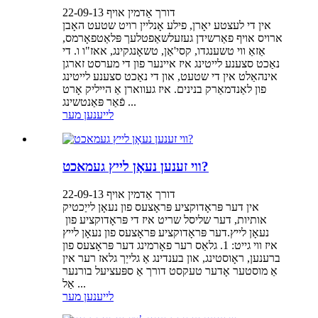
דורך אַדמין אויף 22-09-13
אין די לעצטע יאָרן, פילע אָנליין רויט שטעט האָבן
ארויס אויף פאַרשידן געזעלשאַפטלעך פּלאַטפאָרמס,
אַזאַ ווי טשענגדו, קסי'אַן, טשאָנגקינג, אאז"ו ו. די
נאַכט סצענע לייטינג איז איינער פון די מערסט זארגן
אינהאַלט אין די שטעט, און די נאַכט סצענע לייטינג
פון לאַנדמאַרק בנינים. איז געווארן אַ הייליק אָרט
פֿאַר פּאַנטשינג ...
לייענען מער
ווי זענען נעאָן לייץ געמאכט?
דורך אַדמין אויף 22-09-13
אין דער פּראָדוקציע פּראָצעס פון נעאָן לייַכטיק
אותיות, דער שליסל שריט איז די פּראָדוקציע פון ​​
נעאָן לייץ.דער פּראָדוקציע פּראָצעס פון נעאָן לייץ
איז ווי גייט: 1. גלאַס רער פאָרמינג דער פּראָצעס פון
ברענען, ראָוסטינג, און בענדינג אַ גלייַך גלאז רער אין
אַ מוסטער אָדער טעקסט דורך אַ ספּעציעל בורנער
אַל ...
לייענען מער