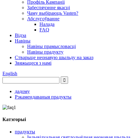
Профіль Кампаніі
Забеспячэнне якасці
Чаму выбіраюць Vasten?
Абслугоўванне
Налада
FAQ
Відэа
Навіны
Навіны прамысловасці
Навіны прадукту
Стварыце неонавую шыльду на заказ
Звяжыцеся з намі
English
дадому
Рэкамендаваныя прадукты
Катэгорыі
прадукты
Індывідуальная святлодыёдная неонавая шыльда