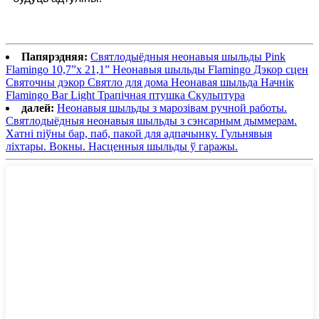
Папярэдняя:
Святлодыёдныя неонавыя шыльды Pink
Flamingo 10,7”x 21,1” Неонавыя шыльды Flamingo Дэкор сцен
Святочны дэкор Святло для дома Неонавая шыльда Начнік
Flamingo Bar Light Трапічная птушка Скульптура
далей:
Неонавыя шыльды з марозівам ручной работы.
Святлодыёдныя неонавыя шыльды з сэнсарным дыммерам.
Хатні піўны бар, паб, пакой для адпачынку. Гульнявыя
ліхтары. Вокны. Насценныя шыльды ў гаражы.