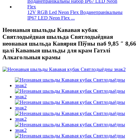
12V RGB Led Neon Flex Воданепранікальны
IP67 LED Neon Flex ...
Неонавыя шыльды Кававая кубак
Святлодыёдная шыльда Святлодыёдная
неонавая шыльда Кавярня Піўны паб 9,85 ″ 8,66
цалі Кававыя шыльды для крам Гатэлі
Алкагольныя крамы