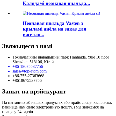
Калядамі неонавая шыльда...
Неонавая шыльда Vasten з
крыламі анёла на заказ для
вяселля...
Звяжыцеся з намі
Тэхналагічны інавацыйны парк Hanhaida, Yule 10 floor
Shenzhen 518106, Кітай
+86-18675537756
sales@top-atom.com
+86-755-27363668
+8618675537756
Запыт на прэйскурант
Па пытаннях аб нашых прадуктах або прайс-лісце, калі ласка,
пакіньце нам сваю электронную пошту, і мы звяжамся на
працягу 24 гадзін.