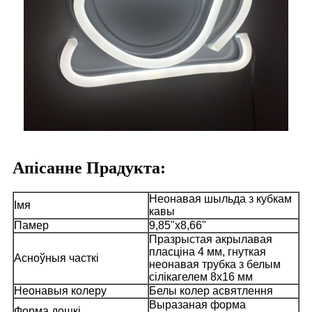
Апісанне Прадукта:
Неонавая шыльда з кубкам
Імя
кавы
Памер
9,85"x8,66"
Празрыстая акрылавая
пласціна 4 мм, гнуткая
Асноўныя часткі
неонавая трубка з белым
сілікагелем 8x16 мм
Неонавыя колеру
Белы колер асвятлення
Выразаная форма
Форма дошкі