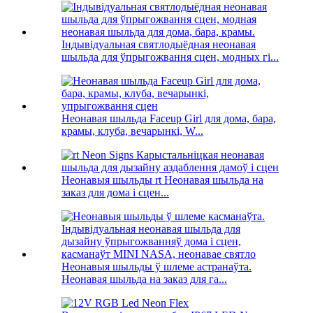
Індывідуальная святлодыёдная неонавая
шыльда для ўпрыгожвання сцен, модных гі...
Неонавая шыльда Faceup Girl для дома, бара,
крамы, клуба, вечарынкі, W...
Неонавыя шыльды rt Неонавая шыльда на
заказ для дома і сцен...
Неонавыя шыльды ў шлеме астранаўта.
Неонавая шыльда на заказ для га...