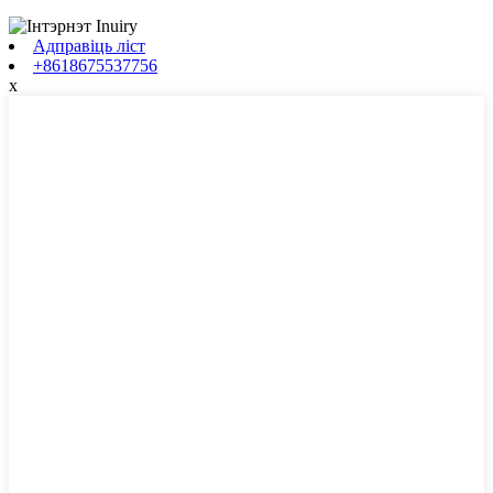
Адправіць ліст
+8618675537756
x