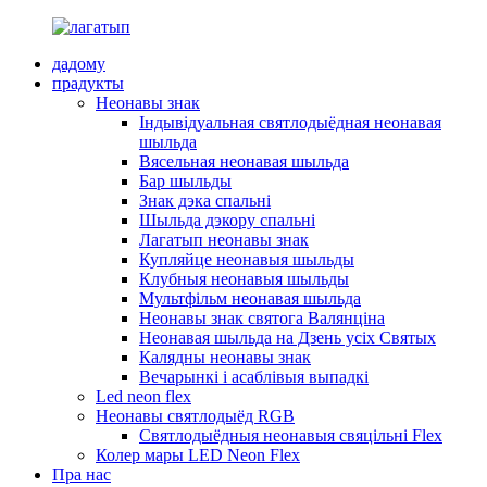
дадому
прадукты
Неонавы знак
Індывідуальная святлодыёдная неонавая
шыльда
Вясельная неонавая шыльда
Бар шыльды
Знак дэка спальні
Шыльда дэкору спальні
Лагатып неонавы знак
Купляйце неонавыя шыльды
Клубныя неонавыя шыльды
Мультфільм неонавая шыльда
Неонавы знак святога Валянціна
Неонавая шыльда на Дзень усіх Святых
Калядны неонавы знак
Вечарынкі і асаблівыя выпадкі
Led neon flex
Неонавы святлодыёд RGB
Святлодыёдныя неонавыя свяцільні Flex
Колер мары LED Neon Flex
Пра нас