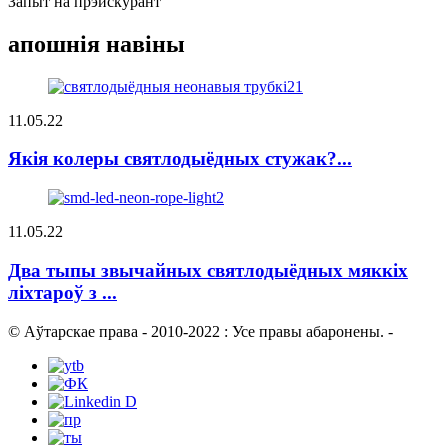
Запыт на прэйскурант
апошнія навіны
11.05.22
Якія колеры святлодыёдных стужак?...
11.05.22
Два тыпы звычайных святлодыёдных мяккіх
ліхтароў з ...
© Аўтарскае права - 2010-2022 : Усе правы абаронены.
-