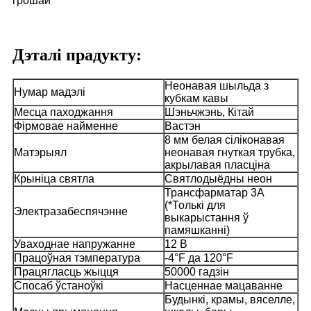
грошай
Дэталі прадукту:
Неонавая шыльда з
Нумар мадэлі
кубкам кавы
Месца паходжання
Шэньчжэнь, Кітай
Фірмовае найменне
Вастэн
8 мм белая сіліконавая
Матэрыял
неонавая гнуткая трубка,
акрылавая пласціна
Крыніца святла
Святлодыёдны неон
Трансфарматар 3A
(*Толькі для
Электразабеспячэнне
выкарыстання ў
памяшканні)
Уваходнае напружанне
12 В
Працоўная тэмпература
-4°F да 120°F
Працягласць жыцця
50000 гадзін
Спосаб ўстаноўкі
Насценнае мацаванне
Будынкі, крамы, вяселле,