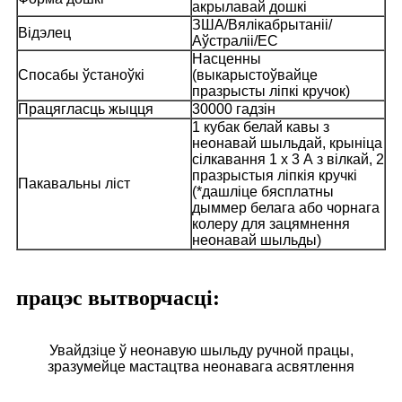
акрылавай дошкі
ЗША/Вялікабрытаніі/
Відэлец
Аўстраліі/ЕС
Насценны
Спосабы ўстаноўкі
(выкарыстоўвайце
празрысты ліпкі кручок)
Працягласць жыцця
30000 гадзін
1 кубак белай кавы з
неонавай шыльдай, крыніца
сілкавання 1 x 3 А з вілкай, 2
празрыстыя ліпкія кручкі
Пакавальны ліст
(*дашліце бясплатны
дыммер белага або чорнага
колеру для зацямнення
неонавай шыльды)
працэс вытворчасці:
Увайдзіце ў неонавую шыльду ручной працы,
зразумейце мастацтва неонавага асвятлення