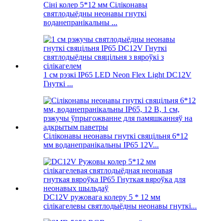
Сіні колер 5*12 мм Сіліконавы
святлодыёдны неонавы гнуткі
воданепранікальны ...
1 см рэзкі IP65 LED Neon Flex Light DC12V
Гнуткі ...
Сіліконавы неонавы гнуткі свяцільня 6*12
мм воданепранікальны IP65 12V...
DC12V ружовага колеру 5 * 12 мм
сілікагелевы святлодыёдны неонавы гнуткі...