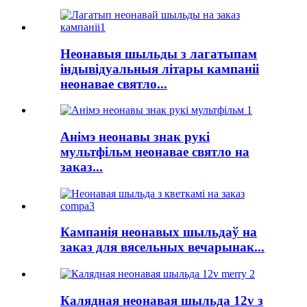
Неонавыя шыльды з лагатыпам
індывідуальныя літары кампаніі
неонавае святло...
Анімэ неонавы знак рукі
мультфільм неонавае святло на
заказ...
Кампанія неонавых шыльдаў на
заказ для вясельных вечарынак...
Калядная неонавая шыльда 12v з