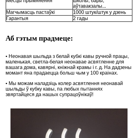
Месцы прымянення
школы, бары,
аўтавакзалы...
Магчымасць пастаўкі
1000 штук/штук у дзень
Гарантыя
2 гады
Аб гэтым прадмеце:
• Неонавая шыльда з белай кубкі кавы ручной працы,
маленькая, светла-белая неонавае асвятленне для
вашага дома, кавярні, кніжнай крамы і г. д. На дадзены
момант яна прадаецца больш чым у 100 краінах.
• Мы можам наладзіць колер асвятлення неонавай
шыльды ў кубку кавы, па любых пытаннях
звяртайцеся да нашых супрацоўнікаў!