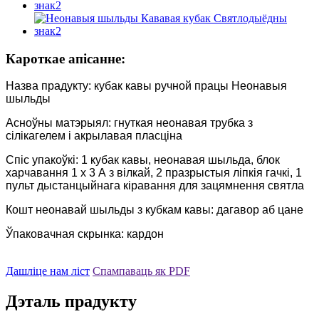
Кароткае апісанне:
Назва прадукту: кубак кавы ручной працы Неонавыя
шыльды
Асноўны матэрыял: гнуткая неонавая трубка з
сілікагелем і акрылавая пласціна
Спіс упакоўкі: 1 кубак кавы, неонавая шыльда, блок
харчавання 1 х 3 А з вілкай, 2 празрыстыя ліпкія гачкі, 1
пульт дыстанцыйнага кіравання для зацямнення святла
Кошт неонавай шыльды з кубкам кавы: дагавор аб цане
Ўпаковачная скрынка: кардон
Дашліце нам ліст
Спампаваць як PDF
Дэталь прадукту