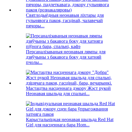
Святлодыёдныя неонавыя ліхтары для
гульнявога пакоя, гасцінай, чалавечай
пячоры...
Персаналізаваныя неонавыя лямпы для
дзяўчыны з бакавога боку для хатняй
пчолы...
Мастацтва насценнага дэкору Жэст рукой
Неонавая шыльда для спальні...
Карыстальніцкая неонавая шыльда Red Hat
Girl для насценнага бара Hom...