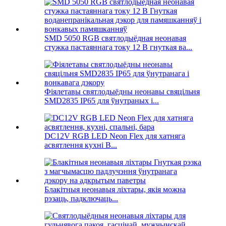
SMD 5050 RGB святлодыёдная неонавая
стужка пастаяннага току 12 В гнуткая ва...
Фіялетавы святлодыёдны неонавы свяцільня
SMD2835 IP65 для ўнутраных і...
DC12V RGB LED Neon Flex для хатняга
асвятлення кухні B...
Блакітныя неонавыя ліхтары, якія можна
рэзаць, падключаць...