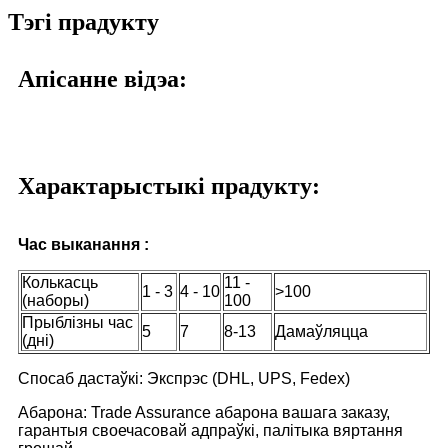
Тэгі прадукту
Апісанне відэа:
Характарыстыкі прадукту:
Час выканання :
Колькасць
11 -
1 - 3
4 - 10
>100
(наборы)
100
Прыблізны час
5
7
8-13
Дамаўляцца
(дні)
Спосаб дастаўкі: Экспрэс (DHL, UPS, Fedex)
Абарона: Trade Assurance абарона вашага заказу,
гарантыя своечасовай адпраўкі, палітыка вяртання