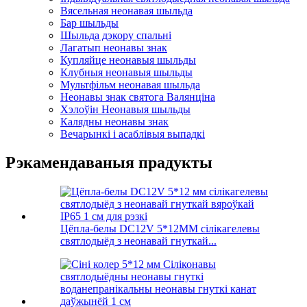
Вясельная неонавая шыльда
Бар шыльды
Шыльда дэкору спальні
Лагатып неонавы знак
Купляйце неонавыя шыльды
Клубныя неонавыя шыльды
Мультфільм неонавая шыльда
Неонавы знак святога Валянціна
Хэлоўін Неонавыя шыльды
Калядны неонавы знак
Вечарынкі і асаблівыя выпадкі
Рэкамендаваныя прадукты
Цёпла-белы DC12V 5*12MM сілікагелевы
святлодыёд з неонавай гнуткай...