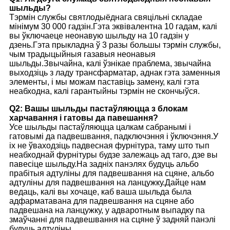
шыльды?
Тэрмін службы святлодыёднага свяцільні складае
мінімум 30 000 гадзін.Гэта эквівалентна 10 гадам, калі
вы ўключаеце неонавую шыльду на 10 гадзін у
дзень.Гэта прыкладна ў 3 разы большы тэрмін службы,
чым традыцыйныя газавыя неонавыя
шыльды.Звычайна, калі ўзнікае праблема, звычайна
выходзіць з ладу трансфарматар, аднак гэта заменныя
элементы, і мы можам паставіць замену, калі гэта
неабходна, калі гарантыйны тэрмін не скончыўся.
Q2: Вашы шыльды пастаўляюцца з блокам
харчавання і гатовы да павешання?
Усе шыльды пастаўляюцца цалкам сабранымі і
гатовымі да падвешвання, падключэння і ўключэння.У
іх не ўваходзіць падвесная фурнітура, таму што тып
неабходнай фурнітуры будзе залежаць ад таго, дзе вы
павесіце шыльду.На задніх панэлях будуць альбо
прабітыя адтуліны для падвешвання на сцяне, альбо
адтуліны для падвешвання на ланцужку.Дайце нам
ведаць, калі вы хочаце, каб ваша шыльда была
адфарматавана для падвешвання на сцяне або
падвешана на ланцужку, у адваротным выпадку па
змаўчанні для падвешвання на сцяне ў задняй панэлі
будуць адтуліны.