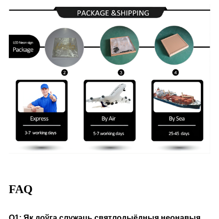
FAQ
Q1: Як доўга служаць святлодыёдныя неонавыя