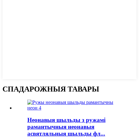
СПАДАРОЖНЫЯ ТАВАРЫ
Неонавыя шыльды з ружамі
рамантычныя неонавыя
асвятляльныя шыльды фл...