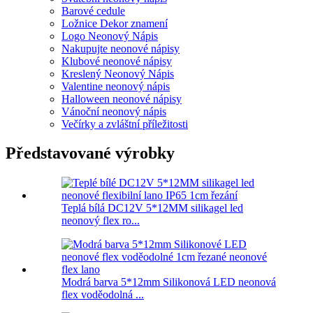
Barové cedule
Ložnice Dekor znamení
Logo Neonový Nápis
Nakupujte neonové nápisy
Klubové neonové nápisy
Kreslený Neonový Nápis
Valentine neonový nápis
Halloween neonové nápisy
Vánoční neonový nápis
Večírky a zvláštní příležitosti
Představované výrobky
Teplá bílá DC12V 5*12MM silikagel led
neonový flex ro...
Modrá barva 5*12mm Silikonová LED neonová
flex voděodolná ...