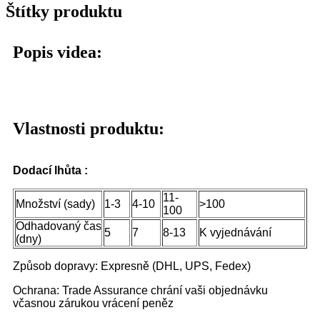
Štítky produktu
Popis videa:
Vlastnosti produktu:
Dodací lhůta :
11-
Množství (sady)
1-3
4-10
>100
100
Odhadovaný čas
5
7
8-13
K vyjednávání
(dny)
Způsob dopravy: Expresně (DHL, UPS, Fedex)
Ochrana: Trade Assurance chrání vaši objednávku
včasnou zárukou vrácení peněz