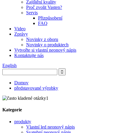
Zajištění kvality
Proč zvolit Vasten?
Servis
Přizpůsobení
FAQ
Video
Zprávy
Novinky z oboru
Novinky o produktech
Vytvořte si vlastní neonový nápis
Kontaktujte nás
English
Domov
představované výrobky
Kategorie
produkty
Vlastní led neonový nápis
Svatební neonový nápis