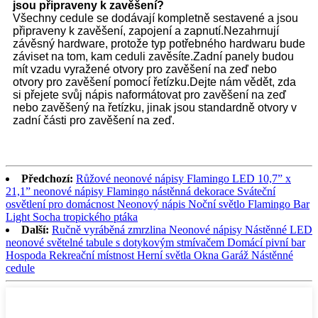
jsou připraveny k zavěšení?
Všechny cedule se dodávají kompletně sestavené a jsou
připraveny k zavěšení, zapojení a zapnutí.Nezahrnují
závěsný hardware, protože typ potřebného hardwaru bude
záviset na tom, kam ceduli zavěsíte.Zadní panely budou
mít vzadu vyražené otvory pro zavěšení na zeď nebo
otvory pro zavěšení pomocí řetízku.Dejte nám vědět, zda
si přejete svůj nápis naformátovat pro zavěšení na zeď
nebo zavěšený na řetízku, jinak jsou standardně otvory v
zadní části pro zavěšení na zeď.
Předchozí:
Růžové neonové nápisy Flamingo LED 10,7” x
21,1” neonové nápisy Flamingo nástěnná dekorace Sváteční
osvětlení pro domácnost Neonový nápis Noční světlo Flamingo Bar
Light Socha tropického ptáka
Další:
Ručně vyráběná zmrzlina Neonové nápisy Nástěnné LED
neonové světelné tabule s dotykovým stmívačem Domácí pivní bar
Hospoda Rekreační místnost Herní světla Okna Garáž Nástěnné
cedule