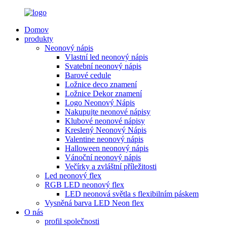
Domov
produkty
Neonový nápis
Vlastní led neonový nápis
Svatební neonový nápis
Barové cedule
Ložnice deco znamení
Ložnice Dekor znamení
Logo Neonový Nápis
Nakupujte neonové nápisy
Klubové neonové nápisy
Kreslený Neonový Nápis
Valentine neonový nápis
Halloween neonový nápis
Vánoční neonový nápis
Večírky a zvláštní příležitosti
Led neonový flex
RGB LED neonový flex
LED neonová světla s flexibilním páskem
Vysněná barva LED Neon flex
O nás
profil společnosti