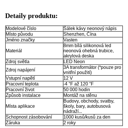
Detaily produktu:
Modelové číslo
Šálek kávy neonový nápis
Místo původu
Shenzhen, Čína
Jméno značky
Vasten
8mm bílá silikonová led
Materiál
neonová ohebná trubice,
akrylová deska
Zdroj světla
LED Neon
3A transformátor (*pouze pro
Zdroj napájení
vnitřní použití)
Vstupní napětí
12 V
Pracovní teplota
-4 °F až 120 °F
Pracovní život
50 000 hodin
Způsob instalace
Montáž na stěnu
Budovy, obchody, svatby,
Místa aplikace
školy, bary, autobusová
nádraží...
Schopnost zásobování
1000 kusů/kusů za den
Záruka
2 roky