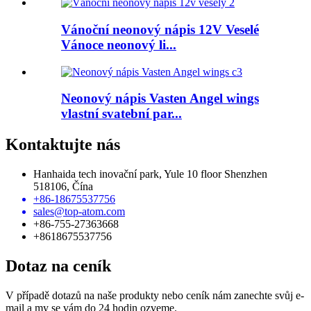
Vánoční neonový nápis 12V Veselé
Vánoce neonový li...
Neonový nápis Vasten Angel wings
vlastní svatební par...
Kontaktujte nás
Hanhaida tech inovační park, Yule 10 floor Shenzhen
518106, Čína
+86-18675537756
sales@top-atom.com
+86-755-27363668
+8618675537756
Dotaz na ceník
V případě dotazů na naše produkty nebo ceník nám zanechte svůj e-
mail a my se vám do 24 hodin ozveme.