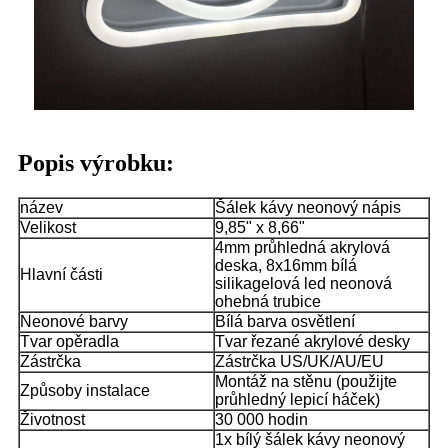
Popis výrobku:
název
Šálek kávy neonový nápis
Velikost
9,85" x 8,66"
4mm průhledná akrylová
deska, 8x16mm bílá
Hlavní části
silikagelová led neonová
ohebná trubice
Neonové barvy
Bílá barva osvětlení
Tvar opěradla
Tvar řezané akrylové desky
Zástrčka
Zástrčka US/UK/AU/EU
Montáž na stěnu (použijte
Způsoby instalace
průhledný lepicí háček)
Životnost
30 000 hodin
1x bílý šálek kávy neonový