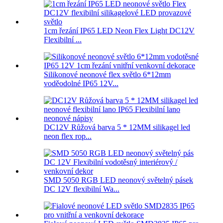
1cm řezání IP65 LED Neon Flex Light DC12V
Flexibilní ...
Silikonové neonové flex světlo 6*12mm
voděodolné IP65 12V...
DC12V Růžová barva 5 * 12MM silikagel led
neon flex rop...
SMD 5050 RGB LED neonový světelný pásek
DC 12V flexibilní Wa...