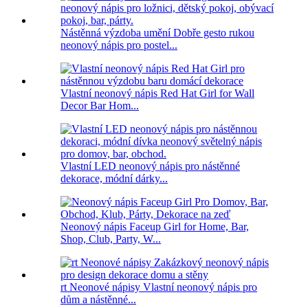
Nástěnná výzdoba umění Dobře gesto rukou
neonový nápis pro postel...
Vlastní neonový nápis Red Hat Girl for Wall
Decor Bar Hom...
Vlastní LED neonový nápis pro nástěnné
dekorace, módní dárky...
Neonový nápis Faceup Girl for Home, Bar,
Shop, Club, Party, W...
rt Neonové nápisy Vlastní neonový nápis pro
dům a nástěnné...