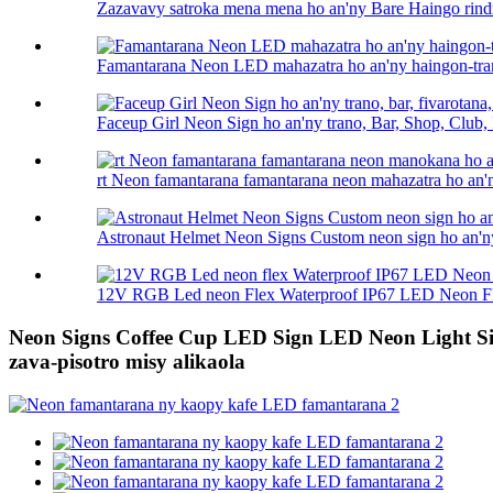
Zazavavy satroka mena mena ho an'ny Bare Haingo rind
Famantarana Neon LED mahazatra ho an'ny haingon-tran
Faceup Girl Neon Sign ho an'ny trano, Bar, Shop, Club, 
rt Neon famantarana famantarana neon mahazatra ho an'ny 
Astronaut Helmet Neon Signs Custom neon sign ho an'ny
12V RGB Led neon Flex Waterproof IP67 LED Neon Fle
Neon Signs Coffee Cup LED Sign LED Neon Light Sig
zava-pisotro misy alikaola