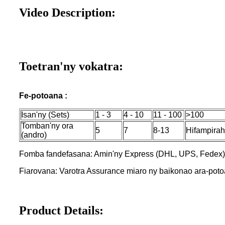
Video Description:
Toetran'ny vokatra:
Fe-potoana :
Isan'ny (Sets)
1 - 3
4 - 10
11 - 100
>100
Tomban'ny ora
5
7
8-13
Hifampira
(andro)
Fomba fandefasana: Amin'ny Express (DHL, UPS, Fedex)
Fiarovana: Varotra Assurance miaro ny baikonao ara-poto
Product Details: