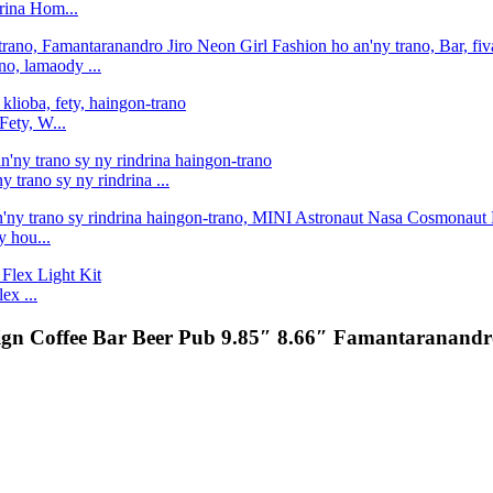
rina Hom...
o, lamaody ...
Fety, W...
trano sy ny rindrina ...
 hou...
x ...
n Coffee Bar Beer Pub 9.85″ 8.66″ Famantaranandro 