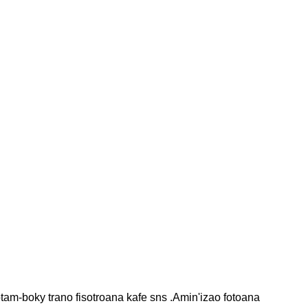
otam-boky trano fisotroana kafe sns .Amin'izao fotoana