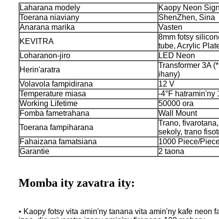
Laharana modely
Kaopy Neon Sig
Toerana niaviany
ShenZhen, Sina
Anarana marika
Vasten
8mm fotsy silicon
KEVITRA
tube, Acrylic Plat
Loharanon-jiro
LED Neon
Transformer 3A (
Herin'aratra
ihany)
Volavola fampidirana
12 V
Temperature miasa
-4°F hatramin'ny
Working Lifetime
50000 ora
Fomba fametrahana
Wall Mount
Trano, fivarotan
Toerana fampiharana
sekoly, trano fiso
Fahaizana famatsiana
1000 Piece/Piece
Garantie
2 taona
Momba ity zavatra ity:
• Kaopy fotsy vita amin'ny tanana vita amin'ny kafe neon f