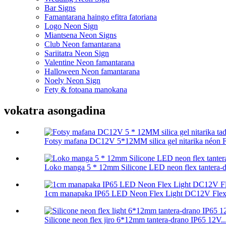
Bar Signs
Famantarana haingo efitra fatoriana
Logo Neon Sign
Miantsena Neon Signs
Club Neon famantarana
Sariitatra Neon Sign
Valentine Neon famantarana
Halloween Neon famantarana
Noely Neon Sign
Fety & fotoana manokana
vokatra asongadina
Fotsy mafana DC12V 5*12MM silica gel nitarika néon Fl
Loko manga 5 * 12mm Silicone LED neon flex tantera-dr
1cm manapaka IP65 LED Neon Flex Light DC12V Flexib
Silicone neon flex jiro 6*12mm tantera-drano IP65 12V..