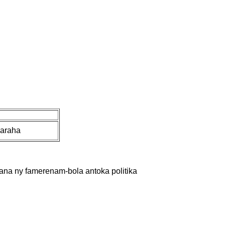
haraha
ana ny famerenam-bola antoka politika