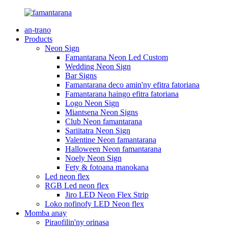
an-trano
Products
Neon Sign
Famantarana Neon Led Custom
Wedding Neon Sign
Bar Signs
Famantarana deco amin'ny efitra fatoriana
Famantarana haingo efitra fatoriana
Logo Neon Sign
Miantsena Neon Signs
Club Neon famantarana
Sariitatra Neon Sign
Valentine Neon famantarana
Halloween Neon famantarana
Noely Neon Sign
Fety & fotoana manokana
Led neon flex
RGB Led neon flex
Jiro LED Neon Flex Strip
Loko nofinofy LED Neon flex
Momba anay
Piraofilin'ny orinasa