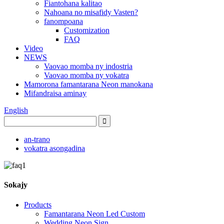
Fiantohana kalitao
Nahoana no misafidy Vasten?
fanompoana
Customization
FAQ
Video
NEWS
Vaovao momba ny indostria
Vaovao momba ny vokatra
Mamorona famantarana Neon manokana
Mifandraisa aminay
English
an-trano
vokatra asongadina
Sokajy
Products
Famantarana Neon Led Custom
Wedding Neon Sign