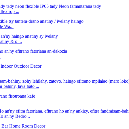
lex rop ...
e Wa...
iny & o ...
.
-bahiny, lava-bato ...
o an'ny Bedro...