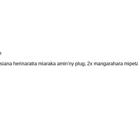
e
tsiana herinaratra miaraka amin'ny plug, 2x mangarahara mipe