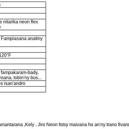
n
e nitarika neon flex
e
* Fampiasana anatiny
 120°F
a, fampakaram-bady,
troana, tobin'ny bus...
s isan'andro
amantarana ,Kely , Jiro Neon fotsy maivana ho an'ny trano fivar