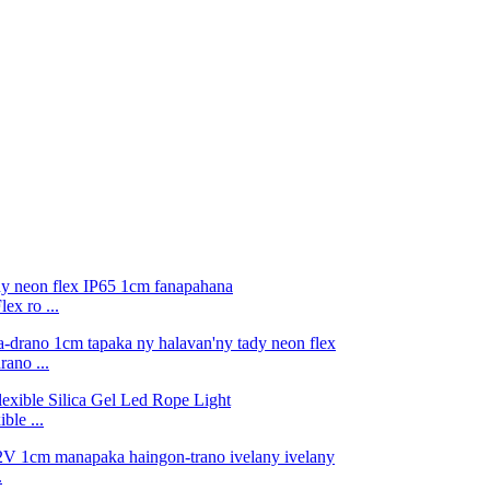
ex ro ...
ano ...
le ...
.