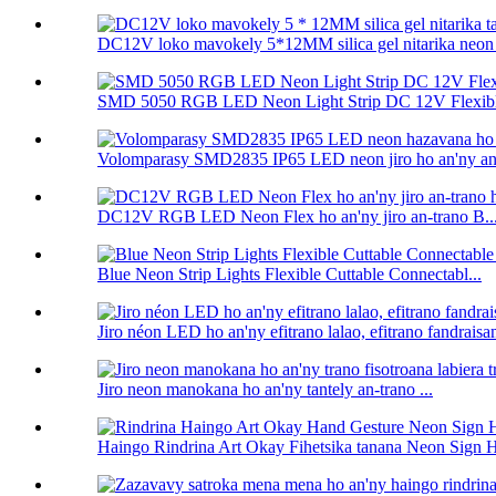
DC12V loko mavokely 5*12MM silica gel nitarika neon f
SMD 5050 RGB LED Neon Light Strip DC 12V Flexibl
Volomparasy SMD2835 IP65 LED neon jiro ho an'ny anat
DC12V RGB LED Neon Flex ho an'ny jiro an-trano B..
Blue Neon Strip Lights Flexible Cuttable Connectabl...
Jiro néon LED ho an'ny efitrano lalao, efitrano fandraisam
Jiro neon manokana ho an'ny tantely an-trano ...
Haingo Rindrina Art Okay Fihetsika tanana Neon Sign H