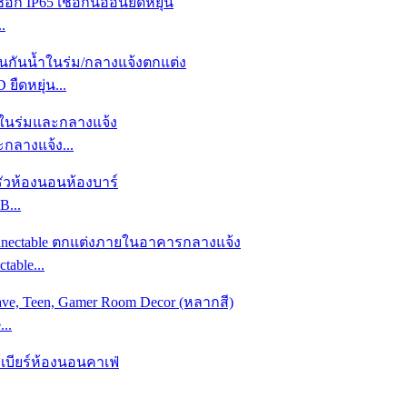
.
ืดหยุ่น...
กลางแจ้ง...
...
table...
..