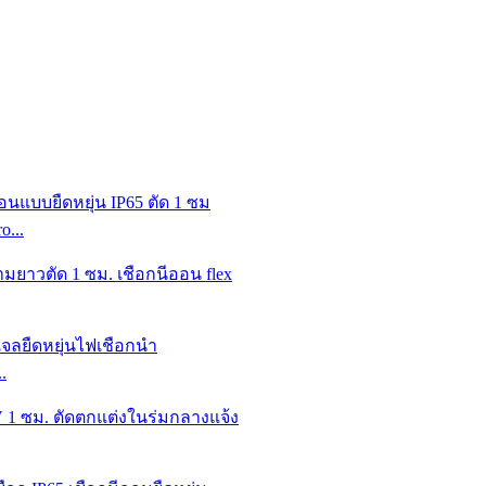
o...
.