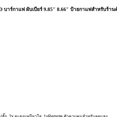
บาร์กาแฟ ผับเบียร์ 9.85″ 8.66″ ป้ายกาแฟสำหรับร้านค
มปลั๊ก, 2x ตะขอเหนียวใส, 1xRemote ตัวควบคุมสำหรับลดแสง