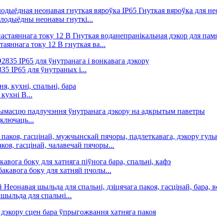
тлодыёдны неонавы гнуткі...
яннага току 12 В гнуткая ва...
 IP65 для ўнутраных і...
ухні B...
ключаць...
оя, гасцінай, чалавечай пячоры...
акавога боку для хатняй пчолы...
шыльда для спальні...