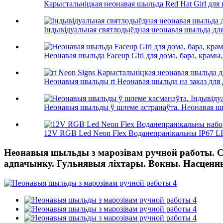
Карыстальніцкая неонавая шыльда Red Hat Girl для 
Індывідуальная святлодыёдная неонавая шыльда для
Неонавая шыльда Faceup Girl для дома, бара, крамы, 
Неонавыя шыльды rt Неонавая шыльда на заказ для д
Неонавыя шыльды ў шлеме астранаўта. Неонавая шыль
12V RGB Led Neon Flex Воданепранікальны IP67 LED
Неонавыя шыльды з марозівам ручной работы. С
адпачынку. Гульнявыя ліхтары. Вокны. Насцен