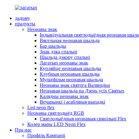
дадому
прадукты
Неонавы знак
Індывідуальная святлодыёдная неонавая шыль
Вясельная неонавая шыльда
Бар шыльды
Знак дэка спальні
Шыльда дэкору спальні
Лагатып неонавы знак
Купляйце неонавыя шыльды
Клубныя неонавыя шыльды
Мультфільм неонавая шыльда
Неонавы знак святога Валянціна
Неонавая шыльда на Дзень усіх Святых
Калядны неонавы знак
Вечарынкі і асаблівыя выпадкі
Led neon flex
Неонавы святлодыёд RGB
Святлодыёдныя неонавыя свяцільні Flex
Колер мары LED Neon Flex
Пра нас
Профіль Кампаніі