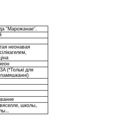
а "Марожанае".
й
ўтая неонавая
сілікагелем,
ціна
неон
A (*Толькі для
 памяшканні)
аванне
 вяселле, школы,
ы...