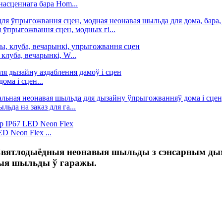
насценнага бара Hom...
 ўпрыгожвання сцен, модных гі...
клуба, вечарынкі, W...
ома і сцен...
да на заказ для га...
 Neon Flex ...
вятлодыёдныя неонавыя шыльды з сэнсарным дымм
ныя шыльды ў гаражы.