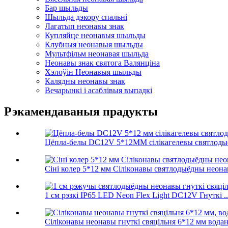
Бар шыльды
Шыльда дэкору спальні
Лагатып неонавы знак
Купляйце неонавыя шыльды
Клубныя неонавыя шыльды
Мультфільм неонавая шыльда
Неонавы знак святога Валянціна
Хэлоўін Неонавыя шыльды
Калядны неонавы знак
Вечарынкі і асаблівыя выпадкі
Рэкамендаваныя прадукты
Цёпла-белы DC12V 5*12MM сілікагелевы святлодыёд
Сіні колер 5*12 мм Сіліконавы святлодыёдны неонав
1 см рэзкі IP65 LED Neon Flex Light DC12V Гнуткі ..
Сіліконавы неонавы гнуткі свяцільня 6*12 мм водан