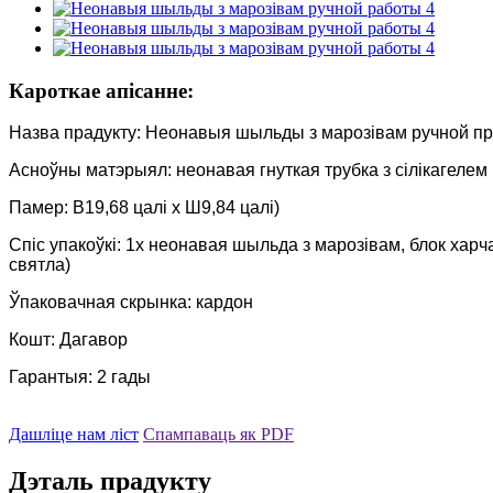
Кароткае апісанне:
Назва прадукту: Неонавыя шыльды з марозівам ручной п
Асноўны матэрыял: неонавая гнуткая трубка з сілікагелем
Памер: В19,68 цалі х Ш9,84 цалі)
Спіс упакоўкі: 1x неонавая шыльда з марозівам, блок хар
святла)
Ўпаковачная скрынка: кардон
Кошт: Дагавор
Гарантыя: 2 гады
Дашліце нам ліст
Спампаваць як PDF
Дэталь прадукту