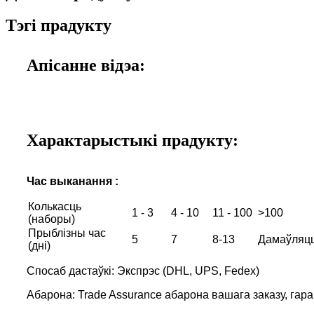
Тэгі прадукту
Апісанне відэа:
Характарыстыкі прадукту:
Час выканання :
Колькасць
1 - 3
4 - 10
11 - 100
>100
(наборы)
Прыблізны час
5
7
8-13
Дамаўляц
(дні)
Спосаб дастаўкі: Экспрэс (DHL, UPS, Fedex)
Абарона: Trade Assurance абарона вашага заказу, гар