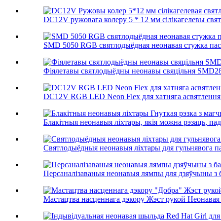
DC12V ружовага колеру 5 * 12 мм сілікагелевы свя
SMD 5050 RGB святлодыёдная неонавая стужка паста
Фіялетавы святлодыёдны неонавы свяцільня SMD2835
DC12V RGB LED Neon Flex для хатняга асвятлення к
Блакітныя неонавыя ліхтары, якія можна рэзаць, пад
Святлодыёдныя неонавыя ліхтары для гульнявога пак
Персаналізаваныя неонавыя лямпы для дзяўчыны з б
Мастацтва насценнага дэкору Жэст рукой Неонавая 