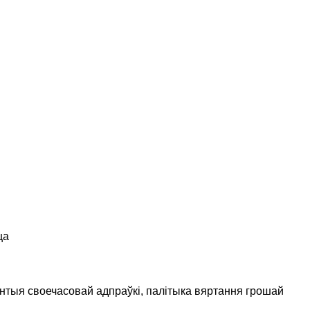
ца
антыя своечасовай адпраўкі, палітыка вяртання грошай