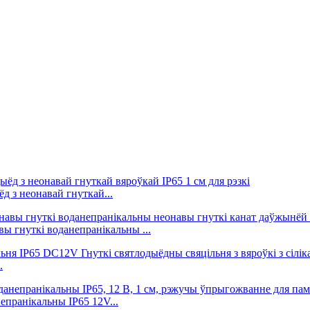
 з неонавай гнуткай...
ы гнуткі воданепранікальны ...
.
епранікальны IP65 12V...