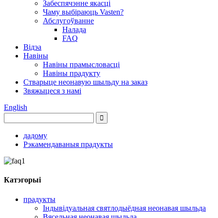
Забеспячэнне якасці
Чаму выбіраюць Vasten?
Абслугоўванне
Налада
FAQ
Відэа
Навіны
Навіны прамысловасці
Навіны прадукту
Стварыце неонавую шыльду на заказ
Звяжыцеся з намі
English
дадому
Рэкамендаваныя прадукты
Катэгорыі
прадукты
Індывідуальная святлодыёдная неонавая шыльда
Вясельная неонавая шыльда