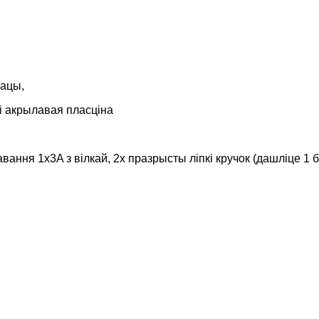
рацы,
 і акрылавая пласціна
чавання 1x3A з вілкай, 2x празрысты ліпкі кручок (дашліце 