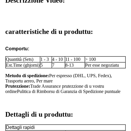
Descrizzione Video:
caratteristiche di u produttu:
Comportu:
Quantità (Sets)
1 - 3
4 - 10
11 - 100
> 100
Est.Time (ghjorni)
5
7
8-13
Per esse negoziatu
Metudu di spedizione:
Per espresso (DHL, UPS, Fedex),
Trasportu aereo, Per mare
Prutezzione:
Trade Assurance prutezzione di u vostru
ordine
Pulitica di Rimborsu di Garanzia di Spedizione puntuale
Dettagli di u produttu:
Dettagli rapidi