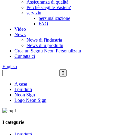
Assicuranza di qualità
Perchè sceglite Vasten?
serviziu
persunalizazione
FAQ
Video
News
News di l'industria
News di u produttu
Crea un Segnu Neon Personalizatu
Cuntatta ci
English
A casa
I prudutti
Neon Sign
Logo Neon Sign
I categurie
I prudutti