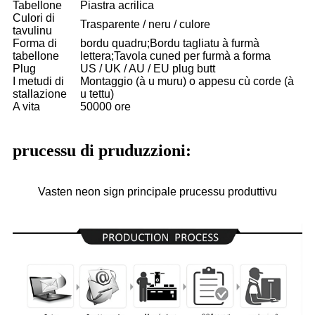
Tabellone
Piastra acrilica
Culori di
Trasparente / neru / culore
tavulinu
Forma di
bordu quadru;Bordu tagliatu à furmà
tabellone
lettera;Tavola cuned per furmà a forma
Plug
US / UK / AU / EU plug butt
I metudi di
Montaggio (à u muru) o appesu cù corde (à
stallazione
u tettu)
A vita
50000 ore
prucessu di pruduzzioni:
Vasten neon sign principale prucessu produttivu