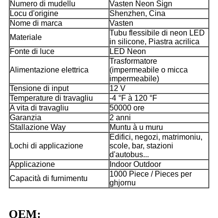
Numero di mudellu
Vasten Neon Sign
Locu d'origine
Shenzhen, Cina
Nome di marca
Vasten
Tubu flessibile di neon LED
Materiale
in silicone, Piastra acrilica
Fonte di luce
LED Neon
Trasformatore
Alimentazione elettrica
(impermeabile o micca
impermeabile)
Tensione di input
12 V
Temperature di travagliu
-4 °F à 120 °F
A vita di travagliu
50000 ore
Garanzia
2 anni
Stallazione Way
Muntu à u muru
Edifici, negozi, matrimoniu,
Lochi di applicazione
scole, bar, stazioni
d'autobus...
Applicazione
Indoor Outdoor
1000 Piece / Pieces per
Capacità di furnimentu
ghjornu
OEM: