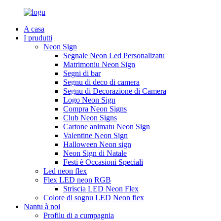
A casa
I prudutti
Neon Sign
Segnale Neon Led Personalizatu
Matrimoniu Neon Sign
Segni di bar
Segnu di deco di camera
Segnu di Decorazione di Camera
Logo Neon Sign
Compra Neon Signs
Club Neon Signs
Cartone animatu Neon Sign
Valentine Neon Sign
Halloween Neon sign
Neon Sign di Natale
Festi è Occasioni Speciali
Led neon flex
Flex LED neon RGB
Striscia LED Neon Flex
Colore di sognu LED Neon flex
Nantu à noi
Profilu di a cumpagnia