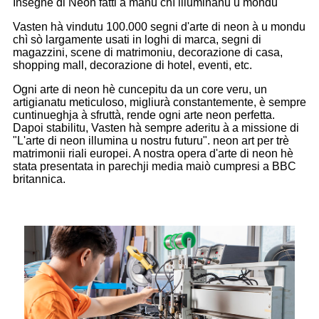
Insegne di Neon fatti à manu chì illuminanu u mondu"
Vasten hà vindutu 100.000 segni d'arte di neon à u mondu
chì sò largamente usati in loghi di marca, segni di
magazzini, scene di matrimoniu, decorazione di casa,
shopping mall, decorazione di hotel, eventi, etc.
Ogni arte di neon hè cuncepitu da un core veru, un
artigianatu meticuloso, migliurà constantemente, è sempre
cuntinueghja à sfruttà, rende ogni arte neon perfetta.
Dapoi stabilitu, Vasten hà sempre aderitu à a missione di
"L'arte di neon illumina u nostru futuru". neon art per trè
matrimonii riali europei. A nostra opera d'arte di neon hè
stata presentata in parechji media maiò cumpresi a BBC
britannica.