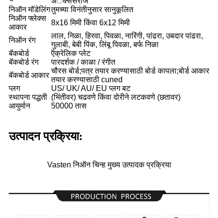
अॅक्सेसरीज
निऑन मॉडेलिंग
तुमच्या विनंतीनुसार सानुकूलित
निऑन फ्लेक्स
8x16 मिमी किंवा 6x12 मिमी
आकार
लाल, निळा, हिरवा, पिवळा, नारिंगी, पांढरा, उबदार पांढरा,
निऑन रंग
गुलाबी, बेबी पिंक, लिंबू पिवळा, बर्फ निळा
बॅकबोर्ड
ऍक्रेलिक प्लेट
बॅकबोर्ड रंग
पारदर्शक / काळा / रंगीत
चौरस बोर्ड;पत्र तयार करण्यासाठी बोर्ड कापला;बोर्ड आकार
बॅकबोर्ड आकार
तयार करण्यासाठी cuned
प्लग
US/ UK/ AU/ EU प्लग बट
स्थापना पद्धती
(भिंतीवर) चढवणे किंवा दोरीने लटकवणे (छतावर)
आयुर्मान
50000 तास
उत्पादन प्रक्रिया:
Vasten निऑन चिन्ह मुख्य उत्पादक प्रक्रिया