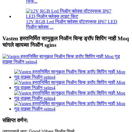
चिन्ह...
12V RGB Led निऑन फ्लेक्स वॉटरप्रूफ IP67 LED
निऑन फ्लेक्स ...
Vasten हस्तनिर्मित सानुकूल निऑन चिन्ह ड्रॉप शिपिंग नाही Moq
चांगले व्हायब्स निऑन sgins
संक्षिप्त वर्णन:
उत्पादनाचे नाव: Good Vibes निऑन चिन्हे