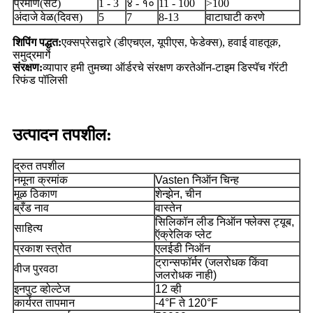
प्रमाण(सेट)
1 - 3
४ - १०
11 - 100
>100
अंदाजे वेळ(दिवस)
5
7
8-13
वाटाघाटी करणे
शिपिंग पद्धत:
एक्सप्रेसद्वारे (डीएचएल, यूपीएस, फेडेक्स), हवाई वाहतूक,
समुद्रमार्गे
संरक्षण:
व्यापार हमी तुमच्या ऑर्डरचे संरक्षण करते
ऑन-टाइम डिस्पॅच गॅरंटी
रिफंड पॉलिसी
उत्पादन तपशील:
द्रुत तपशील
नमूना क्रमांक
Vasten निऑन चिन्ह
मूळ ठिकाण
शेन्झेन, चीन
ब्रँड नाव
वास्तेन
सिलिकॉन लीड निऑन फ्लेक्स ट्यूब,
साहित्य
ऍक्रेलिक प्लेट
प्रकाश स्त्रोत
एलईडी निऑन
ट्रान्सफॉर्मर (जलरोधक किंवा
वीज पुरवठा
जलरोधक नाही)
इनपुट व्होल्टेज
12 व्ही
कार्यरत तापमान
-4°F ते 120°F