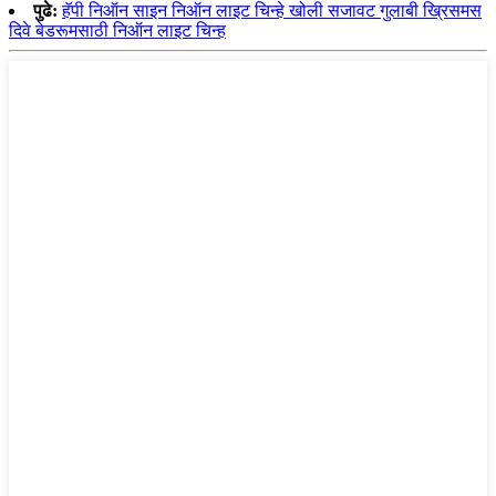
पुढे:
हॅपी निऑन साइन निऑन लाइट चिन्हे खोली सजावट गुलाबी ख्रिसमस
दिवे बेडरूमसाठी निऑन लाइट चिन्ह