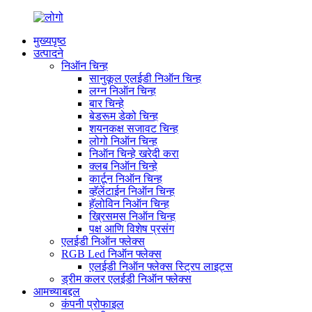
मुख्यपृष्ठ
उत्पादने
निऑन चिन्ह
सानुकूल एलईडी निऑन चिन्ह
लग्न निऑन चिन्ह
बार चिन्हे
बेडरूम डेको चिन्ह
शयनकक्ष सजावट चिन्ह
लोगो निऑन चिन्ह
निऑन चिन्हे खरेदी करा
क्लब निऑन चिन्हे
कार्टून निऑन चिन्ह
व्हॅलेंटाईन निऑन चिन्ह
हॅलोविन निऑन चिन्ह
ख्रिसमस निऑन चिन्ह
पक्ष आणि विशेष प्रसंग
एलईडी निऑन फ्लेक्स
RGB Led निऑन फ्लेक्स
एलईडी निऑन फ्लेक्स स्ट्रिप लाइट्स
ड्रीम कलर एलईडी निऑन फ्लेक्स
आमच्याबद्दल
कंपनी प्रोफाइल