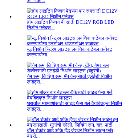
आणि ओ...
होम लाइटिंग किचन बी साठी DC12V RGB LED
निऑन फ्लेक्स...
ब्लू निऑन स्ट्रिप लाइट्स लवचिक कटेबल कनेक्ट
करण्यायोग्य...
गेम रूम, लिव्हिंग रूम, मॅन केव्हसाठी एलईडी निऑन
लाइट्स...
घरातील मधमाशांसाठी साइड फेस गर्ल वैयक्तिकृत निऑन
लाइट्स...
वॉल डेकोर आर्ट ओके हँड जेश्चर निऑन साइन फॉर
बेड्रो...