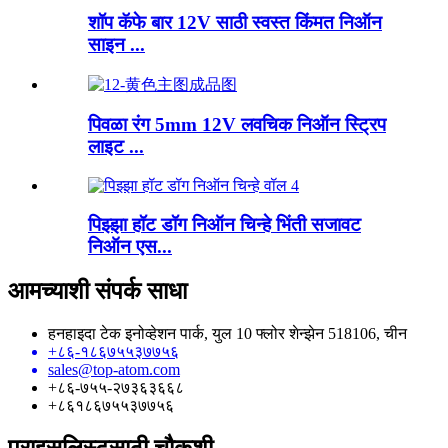
शॉप कॅफे बार 12V साठी स्वस्त किंमत निऑन
साइन ...
पिवळा रंग 5mm 12V लवचिक निऑन स्ट्रिप
लाइट ...
पिझ्झा हॉट डॉग निऑन चिन्हे भिंती सजावट
निऑन एस...
आमच्याशी संपर्क साधा
हनहाइदा टेक इनोव्हेशन पार्क, युल 10 फ्लोर शेन्झेन 518106, चीन
+८६-१८६७५५३७७५६
sales@top-atom.com
+८६-७५५-२७३६३६६८
+८६१८६७५५३७७५६
प्राइसलिस्टसाठी चौकशी