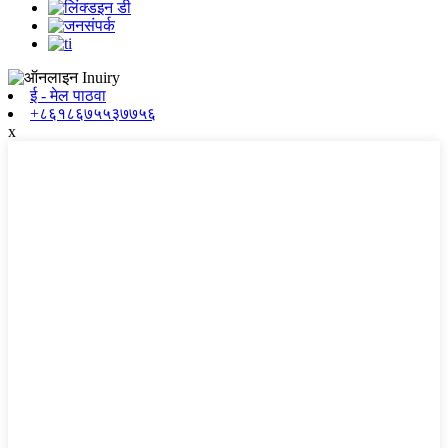
ई - मेल पाठवा
+८६१८६७५५३७७५६
x