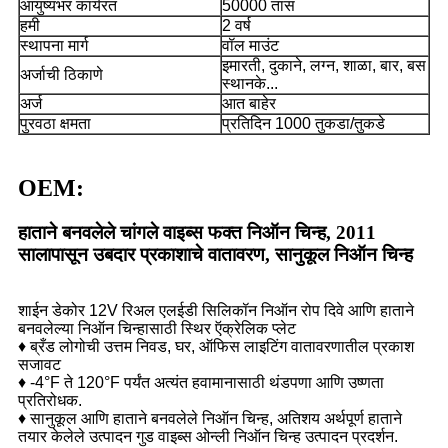
आयुष्यभर कार्यरत
50000 तास
हमी
2 वर्ष
स्थापना मार्ग
वॉल माउंट
इमारती, दुकाने, लग्न, शाळा, बार, बस
अर्जाची ठिकाणे
स्थानके...
अर्ज
आत बाहेर
पुरवठा क्षमता
प्रतिदिन 1000 तुकडा/तुकडे
OEM:
हाताने बनवलेले चांगले वाइब्स फक्त निऑन चिन्ह, 2011
सालापासून उबदार प्रकाशाचे वातावरण, सानुकूल निऑन चिन्ह
शाईन डेकोर 12V रिअल एलईडी सिलिकॉन निऑन रोप दिवे आणि हाताने
बनवलेल्या निऑन चिन्हासाठी स्थिर ऍक्रेलिक प्लेट
♦ ब्रँड लोगोची उत्तम निवड, घर, ऑफिस लाइटिंग वातावरणातील प्रकाश
सजावट
♦ -4°F ते 120°F पर्यंत अत्यंत हवामानासाठी थंडपणा आणि उष्णता
प्रतिरोधक.
♦ सानुकूल आणि हाताने बनवलेले निऑन चिन्ह, अतिशय अर्थपूर्ण हाताने
तयार केलेले उत्पादन गुड वाइब्स ओन्ली निऑन चिन्ह उत्पादन प्रदर्शन.