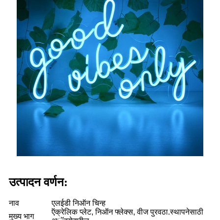
उत्पादन वर्णन:
नाव
एलईडी निऑन चिन्ह
ऍक्रेलिक प्लेट, निऑन फ्लेक्स, वीज पुरवठा.स्थापनेसाठी
मुख्य भाग