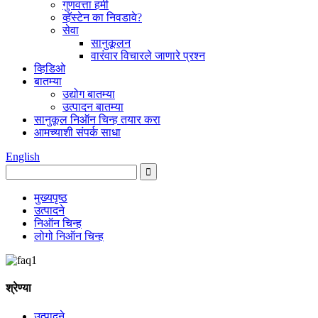
गुणवत्ता हमी
व्हॅस्टेन का निवडावे?
सेवा
सानुकूलन
वारंवार विचारले जाणारे प्रश्न
व्हिडिओ
बातम्या
उद्योग बातम्या
उत्पादन बातम्या
सानुकूल निऑन चिन्ह तयार करा
आमच्याशी संपर्क साधा
English
मुख्यपृष्ठ
उत्पादने
निऑन चिन्ह
लोगो निऑन चिन्ह
श्रेण्या
उत्पादने