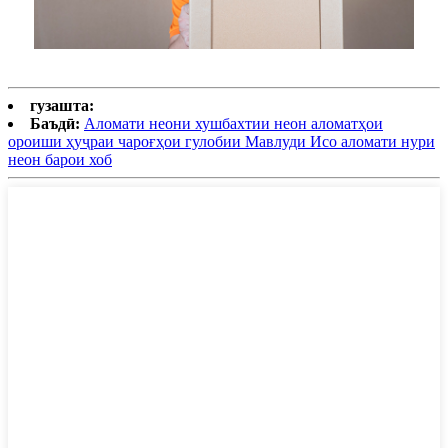
гузашта:
Баъдӣ:
Аломати неони хушбахтии неон аломатҳои
ороиши ҳуҷраи чароғҳои гулобии Мавлуди Исо аломати нури
неон барои хоб