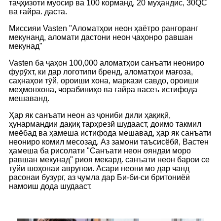
таҷҳизоти муосир ва 100 корманд, 20 муҳандис, 30QC
ва ғайра. даста.
Миссияи Vasten "Аломатҳои неон ҳаётро рангоранг
мекунанд, аломати дастони неон ҷаҳонро равшан
мекунад"
Vasten ба ҷаҳон 100,000 аломатҳои санъати неониро
фурӯхт, ки дар логотипи бренд, аломатҳои мағоза,
саҳнаҳои тӯй, ороиши хона, маркази савдо, ороиши
меҳмонхона, чорабиниҳо ва ғайра васеъ истифода
мешаванд.
Ҳар як санъати неон аз ҷониби дили ҳақиқӣ,
ҳунармандии дақиқ тарҳрезӣ шудааст, доимо такмил
меёбад ва ҳамеша истифода мешавад, ҳар як санъати
неониро комил месозад. Аз замони таъсисёбӣ, Вастен
ҳамеша ба рисолати "Санъати неон ояндаи моро
равшан мекунад" риоя мекард. санъати неон барои се
тӯйи шоҳонаи аврупоӣ. Асари неони мо дар чанд
расонаи бузург, аз ҷумла дар Би-би-си бритониёӣ
намоиш дода шудааст.