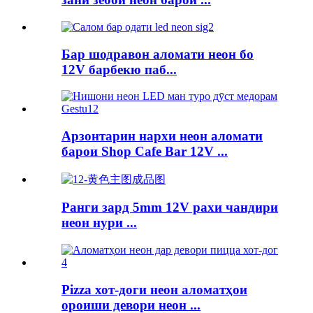
Бар шодравон аломати неон бо
12V барбекю паб...
Арзонтарин нархи неон аломати
барои Shop Cafe Bar 12V ...
Ранги зард 5mm 12V рахи чандири
неон нури ...
Pizza хот-доги неон аломатҳои
ороиши девори неон ...