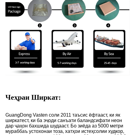
Чеҳраи Ширкат:
GuangDong Vasten соли 2011 таъсис ёфтааст, ки як
ширкатест, ки ба эҷоди санъати баландсифати неон
дар ҷаҳон бахшида шудааст. Бо зиёда аз 5000 метри
мураббаъ устохонаи тоза, хатҳои истеҳсолии худкор,