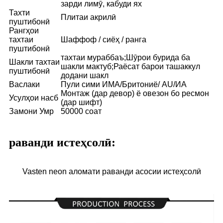
зарди лимӯ, кабуди ях
Тахти
Плитаи акрилӣ
пуштибонӣ
Рангҳои
тахтаи
Шаффоф / сиёҳ / ранга
пуштибонӣ
тахтаи мураббаъ;Шӯрои бурида ба
Шакли тахтаи
шакли мактуб;Раёсат барои ташаккул
пуштибонӣ
додани шакл
Васлаки
Пули сими ИМА/Бритониё/ AU/ИА
Монтаж (дар девор) ё овезон бо ресмон
Усулҳои насб
(дар шифт)
Замони Умр
50000 соат
раванди истеҳсолӣ:
Vasten neon аломати раванди асосии истеҳсолӣ