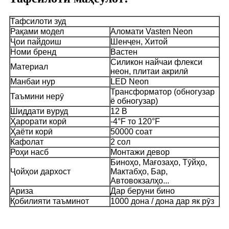
Тафсилоти зуд
Рақами модел
Аломати Vasten Neon
Ҷои пайдоиш
Шенҷен, Хитой
Номи бренд
Вастен
Силикон найчаи флекси
Материал
неон, плитаи акрилӣ
Манбаи нур
LED Neon
Трансформатор (обногузар
Таъмини нерӯ
ё обногузар)
Шиддати вуруд
12 В
Ҳарорати корӣ
-4°F то 120°F
Ҳаёти корӣ
50000 соат
Кафолат
2 сол
Роҳи насб
Монтажи девор
Биноҳо, Мағозаҳо, Тӯйҳо,
Ҷойҳои дархост
Мактабҳо, Бар,
Автовокзалҳо...
Ариза
Дар беруни бино
Қобилияти таъминот
1000 дона / дона дар як рӯз