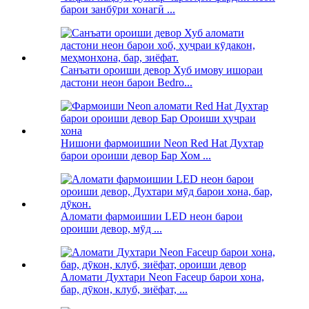
барои занбӯри хонагӣ ...
Санъати ороиши девор Хуб имову ишораи
дастони неон барои Bedro...
Нишони фармоишии Neon Red Hat Духтар
барои ороиши девор Бар Хом ...
Аломати фармоишии LED неон барои
ороиши девор, мӯд ...
Аломати Духтари Neon Faceup барои хона,
бар, дӯкон, клуб, зиёфат, ...