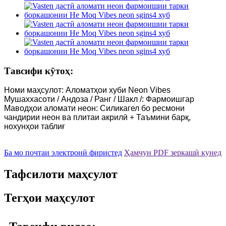
Тавсифи кӯтоҳ:
Номи маҳсулот: Аломатҳои хуби Neon Vibes
Мушаххасоти / Андоза / Ранг / Шакл /: Фармоишгар
Маводҳои аломати неон: Силикагел бо ресмони
чандирии неон ва плитаи акрилӣ + Таъмини барқ,
нохунҳои таблиғ
Ба мо почтаи электронӣ фиристед
Ҳамчун PDF зеркашӣ кунед
Тафсилоти маҳсулот
Тегҳои маҳсулот