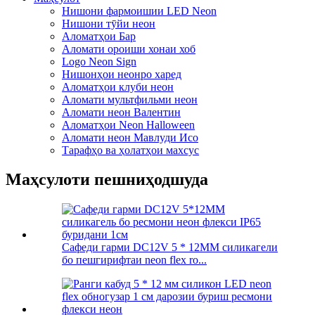
Нишони фармоишии LED Neon
Нишони тӯйи неон
Аломатҳои Бар
Аломати ороиши хонаи хоб
Logo Neon Sign
Нишонҳои неонро харед
Аломатҳои клуби неон
Аломати мультфильми неон
Аломати неон Валентин
Аломатҳои Neon Halloween
Аломати неон Мавлуди Исо
Тарафҳо ва ҳолатҳои махсус
Маҳсулоти пешниҳодшуда
Сафеди гарми DC12V 5 * 12MM силикагели
бо пешгирифтаи neon flex ro...