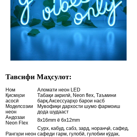
Тавсифи Маҳсулот:
Ном
Аломати неон LED
Қисмҳои
Табақи акрилӣ, Neon flex, Таъмини
асосӣ
барқ.Аксессуарҳо барои насб
Моделсозии
Мувофиқи дархости шумо фармоиш
неон
дода шудааст
Андозаи
8x16mm ё 6x12mm
Neon Flex
Сурх, кабуд, сабз, зард, норанҷӣ, сафед,
Рангҳои неон
сафеди гарм, гулобӣ, гулобии кӯдак,