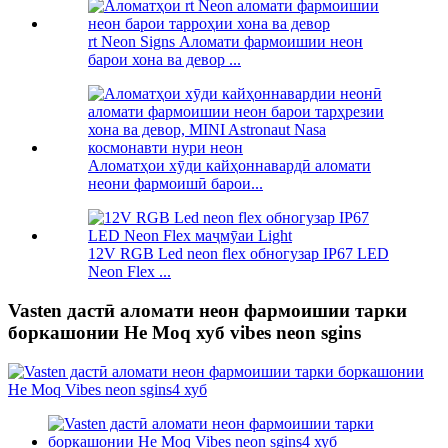
rt Neon Signs Аломати фармоишии неон
барои хона ва девор ...
Аломатҳои хӯди кайҳоннавардӣ аломати
неони фармоишӣ барои...
12V RGB Led neon flex обногузар IP67 LED
Neon Flex ...
Vasten дастӣ аломати неон фармоишии тарки
боркашонии Не Moq хуб vibes neon sgins