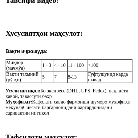
Тавсифи видео:
Хусусиятҳои маҳсулот:
Вақти иҷрошуда:
Миқдор
1 - 3
4 - 10
11 - 100
>100
(маҷмӯа)
Вақти тахминӣ
Гуфтушунид карда
5
7
8-13
(рӯзҳо)
шавад
Усули интиқол:
Бо экспресс (DHL, UPS, Fedex), нақлиёти
ҳавоӣ, тавассути баҳр
Муҳофизат:
Кафолати савдо фармоиши шуморо муҳофизат
мекунад
Сиёсати баргардонидани баргардонидани
саривақтии интиқол
Тафсилоти маҳсулот: