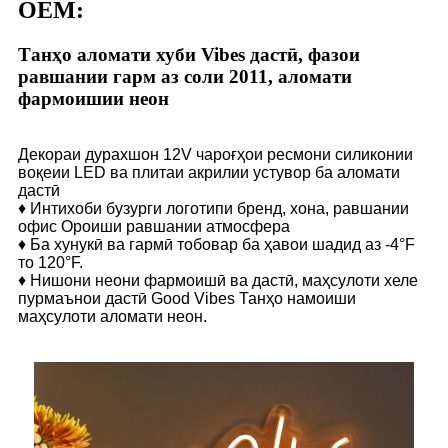
OEM:
Танҳо аломати хуби Vibes дастӣ, фазои
равшании гарм аз соли 2011, аломати
фармоишии неон
Декораи дурахшон 12V чароғҳои ресмони силиконии
воқеии LED ва плитаи акрилии устувор ба аломати
дастӣ
♦ Интихоби бузурги логотипи бренд, хона, равшании
офис Ороиши равшании атмосфера
♦ Ба хунукӣ ва гармӣ тобовар ба ҳавои шадид аз -4°F
то 120°F.
♦ Нишони неони фармоишӣ ва дастӣ, маҳсулоти хеле
пурмаънои дастӣ Good Vibes Танҳо намоиши
маҳсулоти аломати неон.