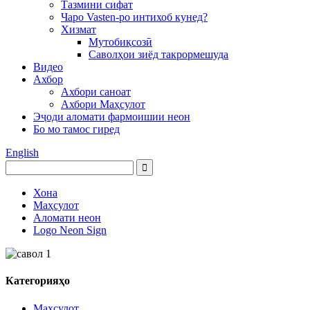
Тазмини сифат
Чаро Vasten-ро интихоб кунед?
Хизмат
Мутобиқсозӣ
Саволҳои зиёд такрормешуда
Видео
Ахбор
Ахбори саноат
Ахбори Маҳсулот
Эҷоди аломати фармоишии неон
Бо мо тамос гиред
English
Хона
Маҳсулот
Аломати неон
Logo Neon Sign
Категорияҳо
Маҳсулот