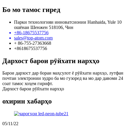
Бо мо тамос гиред
Парки технологияи инноватсионии Hanhaida, Yule 10
ошёнаи Шенжен 518106, Чин
+86-18675537756
sales@top-atom.com
+ 86-755-27363668
+8618675537756
Дархост барои рӯйхати нархҳо
Барои дархост дар бораи маҳсулот ё рӯйхати нархҳо, лутфан
почтаи электронии худро ба мо гузоред ва мо дар давоми 24
соат тамос хоҳем гирифт.
Дархост барои рӯйхати нархҳо
охирин хабарҳо
05/11/22