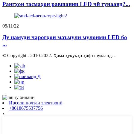
Рангҳои тасмаҳои равшании LED чӣ гунаанд?...
05/11/22
Ду намуди чароғҳои маъмули мулоими LED бо
...
© Copyright - 2010-2022: Ҳама ҳуқуқҳо ҳифз шудаанд.
-
Ирсоли почтаи электронӣ
+8618675537756
x