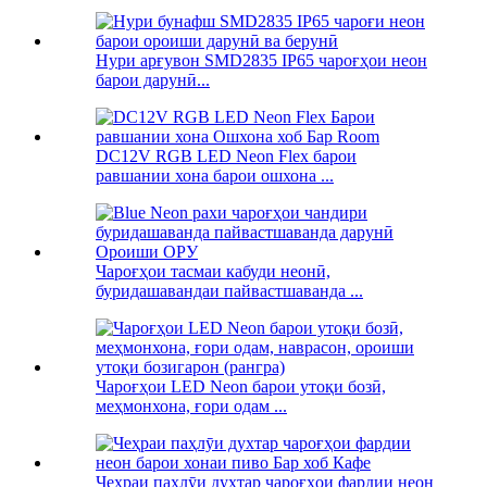
Нури арғувон SMD2835 IP65 чароғҳои неон
барои дарунӣ...
DC12V RGB LED Neon Flex барои
равшании хона барои ошхона ...
Чароғҳои тасмаи кабуди неонӣ,
буридашавандаи пайвастшаванда ...
Чароғҳои LED Neon барои утоқи бозӣ,
меҳмонхона, ғори одам ...
Чеҳраи паҳлӯи духтар чароғҳои фардии неон