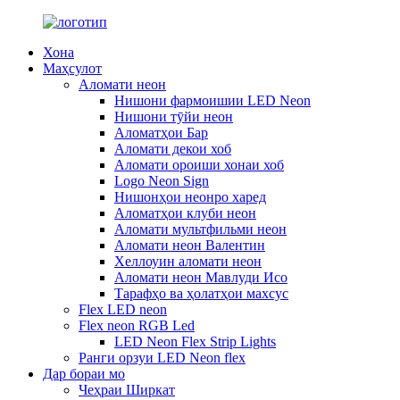
Хона
Маҳсулот
Аломати неон
Нишони фармоишии LED Neon
Нишони тӯйи неон
Аломатҳои Бар
Аломати декои хоб
Аломати ороиши хонаи хоб
Logo Neon Sign
Нишонҳои неонро харед
Аломатҳои клуби неон
Аломати мультфильми неон
Аломати неон Валентин
Хеллоуин аломати неон
Аломати неон Мавлуди Исо
Тарафҳо ва ҳолатҳои махсус
Flex LED neon
Flex neon RGB Led
LED Neon Flex Strip Lights
Ранги орзуи LED Neon flex
Дар бораи мо
Чеҳраи Ширкат