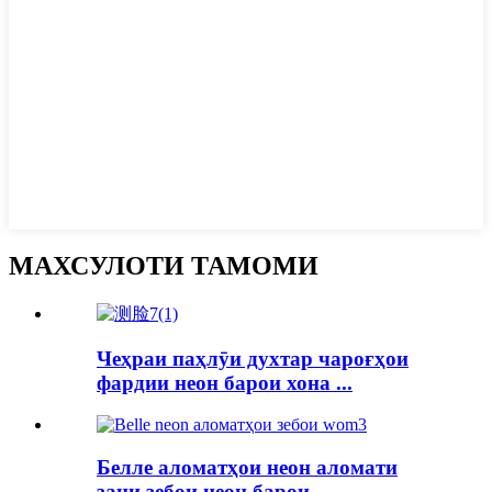
МАХСУЛОТИ ТАМОМИ
Чеҳраи паҳлӯи духтар чароғҳои
фардии неон барои хона ...
Белле аломатҳои неон аломати
зани зебои неон барои ...