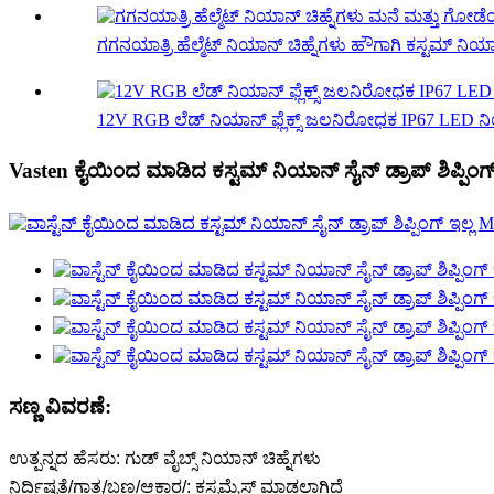
ಗಗನಯಾತ್ರಿ ಹೆಲ್ಮೆಟ್ ನಿಯಾನ್ ಚಿಹ್ನೆಗಳು ಹೌಗಾಗಿ ಕಸ್ಟಮ್ ನಿಯಾನ್
12V RGB ಲೆಡ್ ನಿಯಾನ್ ಫ್ಲೆಕ್ಸ್ ಜಲನಿರೋಧಕ IP67 LED ನಿಯಾನ್
Vasten ಕೈಯಿಂದ ಮಾಡಿದ ಕಸ್ಟಮ್ ನಿಯಾನ್ ಸೈನ್ ಡ್ರಾಪ್ ಶಿಪ್ಪಿಂಗ
ಸಣ್ಣ ವಿವರಣೆ:
ಉತ್ಪನ್ನದ ಹೆಸರು: ಗುಡ್ ವೈಬ್ಸ್ ನಿಯಾನ್ ಚಿಹ್ನೆಗಳು
ನಿರ್ದಿಷ್ಟತೆ/ಗಾತ್ರ/ಬಣ್ಣ/ಆಕಾರ/: ಕಸ್ಟಮೈಸ್ ಮಾಡಲಾಗಿದೆ