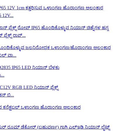
 12V...
ಲೆಕ್ಸ್ ರಾಪ್...
ಬಲ್ ವಾ...
..
್ ಬಿ...