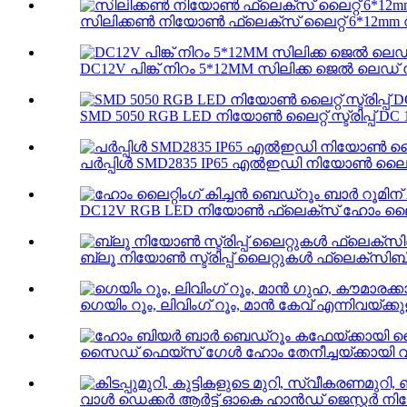
സിലിക്കൺ നിയോൺ ഫ്ലെക്സ് ലൈറ്റ് 6*12mm വാട്
DC12V പിങ്ക് നിറം 5*12MM സിലിക്ക ജെൽ ലെഡ്
SMD 5050 RGB LED നിയോൺ ലൈറ്റ് സ്ട്രിപ്പ് D
പർപ്പിൾ SMD2835 IP65 എൽഇഡി നിയോൺ ലൈറ
DC12V RGB LED നിയോൺ ഫ്ലെക്‌സ് ഹോം ലൈറ്റി
ബ്ലൂ നിയോൺ സ്ട്രിപ്പ് ലൈറ്റുകൾ ഫ്ലെക്സിബി
ഗെയിം റൂം, ലിവിംഗ് റൂം, മാൻ കേവ് എന്നിവയ
സൈഡ് ഫെയ്‌സ് ഗേൾ ഹോം തേനീച്ചയ്‌ക്കായി 
വാൾ ഡെക്കർ ആർട്ട് ഓകെ ഹാൻഡ് ജെസ്റ്റ