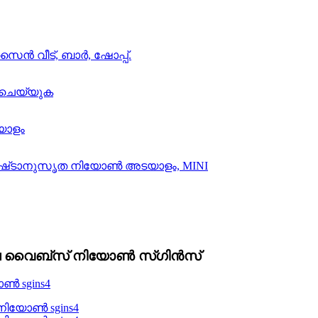
 നല്ല വൈബ്സ് നിയോൺ സ്ഗിൻസ്