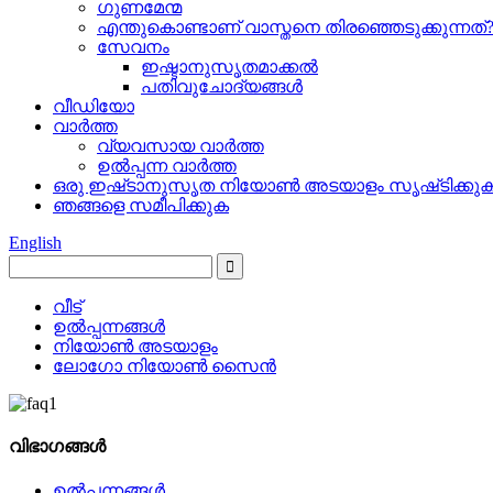
ഗുണമേന്മ
എന്തുകൊണ്ടാണ് വാസ്തനെ തിരഞ്ഞെടുക്കുന്നത്
സേവനം
ഇഷ്ടാനുസൃതമാക്കൽ
പതിവുചോദ്യങ്ങൾ
വീഡിയോ
വാർത്ത
വ്യവസായ വാർത്ത
ഉൽപ്പന്ന വാർത്ത
ഒരു ഇഷ്‌ടാനുസൃത നിയോൺ അടയാളം സൃഷ്‌ടിക്കു
ഞങ്ങളെ സമീപിക്കുക
English
വീട്
ഉൽപ്പന്നങ്ങൾ
നിയോൺ അടയാളം
ലോഗോ നിയോൺ സൈൻ
വിഭാഗങ്ങൾ
ഉൽപ്പന്നങ്ങൾ