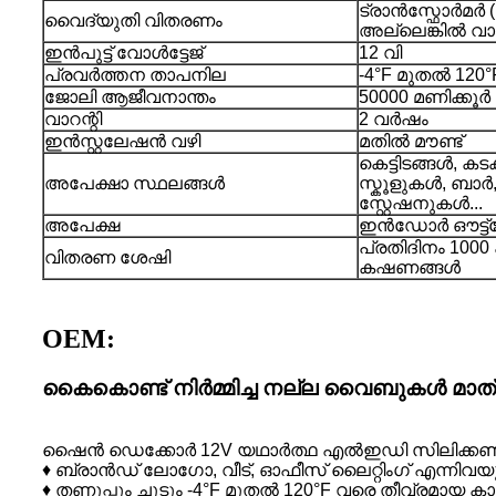
ട്രാൻസ്ഫോർമർ 
വൈദ്യുതി വിതരണം
അല്ലെങ്കിൽ വാട
ഇൻപുട്ട് വോൾട്ടേജ്
12 വി
പ്രവർത്തന താപനില
-4°F മുതൽ 120
ജോലി ആജീവനാന്തം
50000 മണിക്കൂർ
വാറന്റി
2 വർഷം
ഇൻസ്റ്റലേഷൻ വഴി
മതിൽ മൗണ്ട്
കെട്ടിടങ്ങൾ, 
അപേക്ഷാ സ്ഥലങ്ങൾ
സ്കൂളുകൾ, ബാർ
സ്റ്റേഷനുകൾ...
അപേക്ഷ
ഇൻഡോർ ഔട്ട
പ്രതിദിനം 100
വിതരണ ശേഷി
കഷണങ്ങൾ
OEM:
കൈകൊണ്ട് നിർമ്മിച്ച നല്ല വൈബുകൾ മാത്
ഷൈൻ ഡെക്കോർ 12V യഥാർത്ഥ എൽഇഡി സിലിക്കൺ നിയോൺ
♦ ബ്രാൻഡ് ലോഗോ, വീട്, ഓഫീസ് ലൈറ്റിംഗ് എന്നിവയുടെ
♦ തണുപ്പും ചൂടും -4°F മുതൽ 120°F വരെ തീവ്രമായ 