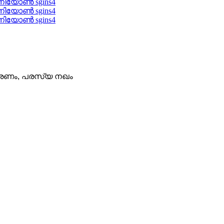
ിതരണം, പരസ്യ നഖം