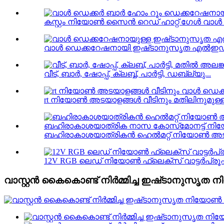
കസ്റ്റം നിയോൺ സൈൻ റെഡ് ഹാറ്റ് ഗേൾ വാൾ
വാൾ ഡെക്കറേഷനായി ഇഷ്‌ടാനുസൃത എൽഇ
വീട്, ബാർ, ഷോപ്പ്, ക്ലബ്ബ്, പാർട്ടി, ഡബ്ല്യു...
rt നിയോൺ അടയാളങ്ങൾ വീടിനും മതിലിനുമുള
ബഹിരാകാശയാത്രികൻ ഹെൽമറ്റ് നിയോൺ അട
12V RGB ലെഡ് നിയോൺ ഫ്ലെക്സ് വാട്ടർപ്രൂഫ
വാസ്റ്റൻ കൈകൊണ്ട് നിർമ്മിച്ച ഇഷ്‌ടാനുസൃ