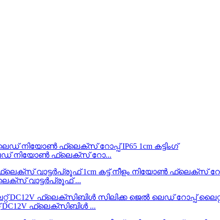
െഡ് നിയോൺ ഫ്ലെക്സ് റോ...
സ് വാട്ടർപ്രൂഫ് ...
് DC12V ഫ്ലെക്സിബിൾ ...