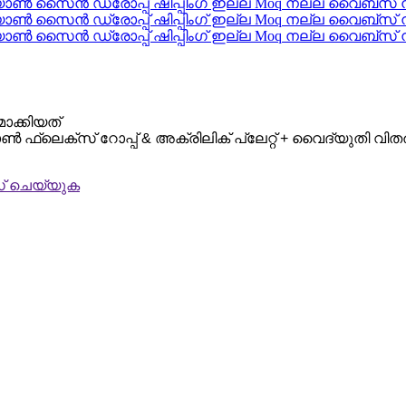
ാക്കിയത്
്ലെക്സ് റോപ്പ് & അക്രിലിക് പ്ലേറ്റ് + വൈദ്യുതി വ
 ചെയ്യുക