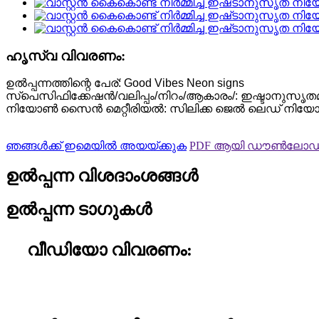
ഹൃസ്വ വിവരണം:
ഉൽപ്പന്നത്തിന്റെ പേര്: Good Vibes Neon signs
സ്പെസിഫിക്കേഷൻ/വലിപ്പം/നിറം/ആകാരം/: ഇഷ്ടാനുസൃതമ
നിയോൺ സൈൻ മെറ്റീരിയൽ: സിലിക്ക ജെൽ ലെഡ് നിയോൺ ഫ
ഞങ്ങൾക്ക് ഇമെയിൽ അയയ്ക്കുക
PDF ആയി ഡൗൺലോഡ്
ഉൽപ്പന്ന വിശദാംശങ്ങൾ
ഉൽപ്പന്ന ടാഗുകൾ
വീഡിയോ വിവരണം: