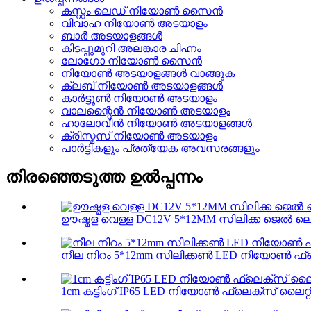
കസ്റ്റം ലെഡ് നിയോൺ സൈൻ
വിവാഹ നിയോൺ അടയാളം
ബാർ അടയാളങ്ങൾ
കിടപ്പുമുറി അലങ്കാര ചിഹ്നം
ലോഗോ നിയോൺ സൈൻ
നിയോൺ അടയാളങ്ങൾ വാങ്ങുക
ക്ലബ് നിയോൺ അടയാളങ്ങൾ
കാർട്ടൂൺ നിയോൺ അടയാളം
വാലന്റൈൻ നിയോൺ അടയാളം
ഹാലോവീൻ നിയോൺ അടയാളങ്ങൾ
ക്രിസ്മസ് നിയോൺ അടയാളം
പാർട്ടികളും പ്രത്യേക അവസരങ്ങളും
തിരഞ്ഞെടുത്ത ഉൽപ്പന്നം
ഊഷ്മള വെള്ള DC12V 5*12MM സിലിക്ക ജെൽ ല
നീല നിറം 5*12mm സിലിക്കൺ LED നിയോൺ ഫ്ലെക്
1cm കട്ടിംഗ് IP65 LED നിയോൺ ഫ്ലെക്സ് ലൈറ്റ