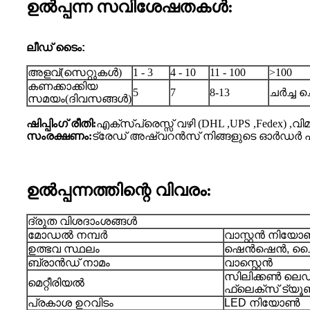
ഉൽപ്പന്ന സവിശേഷതകൾ:
ലീഡ് ടൈം:
അളവ്(സെറ്റുകൾ)
1 - 3
4 - 10
11 - 100
>100
കണക്കാക്കിയ
5
7
8-13
ചർച്ച
സമയം(ദിവസങ്ങൾ)
ഷിപ്പിംഗ് രീതി:
എക്സ്പ്രെസ്സ് വഴി (DHL ,UPS ,Fedex) 
സംരക്ഷണം:
ട്രേഡ് അഷ്വറൻസ് നിങ്ങളുടെ ഓർഡർ പരിര
ഉൽപ്പന്നത്തിന്റെ വിവരം:
ദ്രുത വിശദാംശങ്ങൾ
മോഡൽ നമ്പർ
വാസ്റ്റൻ നിയ
ഉത്ഭവ സ്ഥലം
ഷെൻഷെൻ, ച
ബ്രാൻഡ് നാമം
വാസ്റ്റെൻ
സിലിക്കൺ ലെ
മെറ്റീരിയൽ
ഫ്ലെക്സ് ട്യൂബ്
പ്രകാശ ഉറവിടം
LED നിയോൺ