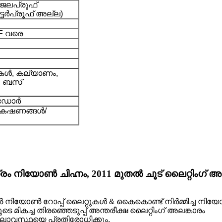
(ജലപ്രൂഫ്
്ടർപ്രൂഫ് അല്ല)
°F വരെ
കടകൾ, കല്യാണം,
, ബസ്
്ഡോർ
0 കഷണങ്ങൾ/
രം നിയോൺ ചിഹ്നം, 2011 മുതൽ ചൂട് ലൈറ്റിംഗ്
 റോപ്പ് ലൈറ്റുകൾ & കൈകൊണ്ട് നിർമ്മിച്ച നിയോൺ ചിഹ്
 മികച്ച തിരഞ്ഞെടുപ്പ് അന്തരീക്ഷ ലൈറ്റിംഗ് അലങ്കാരം
കാലാവസ്ഥയെ പ്രതിരോധിക്കും.