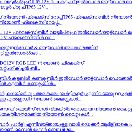
ടർപ്രൂഫ് IP65 12V...
 നിയോൺ ഫ്ലെക്സ് റോപ്പ്...
C 12V ഫ്ലെക്സിബിൾ വാ...
്റ് ഇൻഡോർ&ഓ...
ംഗ് കിച്ചൻ ബി...
ൾ കട്ടബിൾ കണക്റ്റബിൾ...
്ക്കുള്ള എൽഇഡി നിയോൺ ലൈറ്റുകൾ...
വ്യക്തിഗതമാക്കിയ നിയോൺ ലൈറ്റുകൾ...
ർ നിയോൺ സൈൻ ഫോർ ബെഡ്രോ...