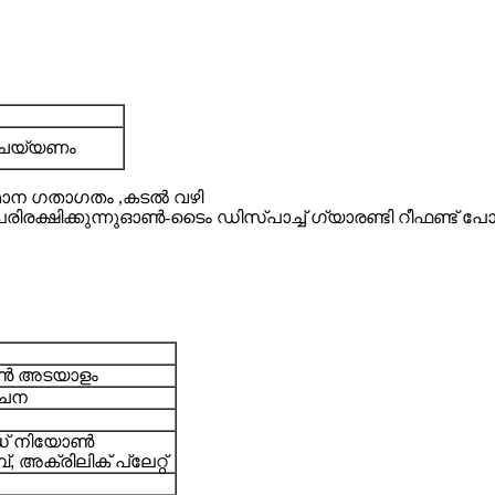
 ചെയ്യണം
,വിമാന ഗതാഗതം ,കടൽ വഴി
ക്ഷിക്കുന്നു
ഓൺ-ടൈം ഡിസ്പാച്ച് ഗ്യാരണ്ടി റീഫണ്ട് പ
ോൺ അടയാളം
ൈന
ഡ് നിയോൺ
, അക്രിലിക് പ്ലേറ്റ്