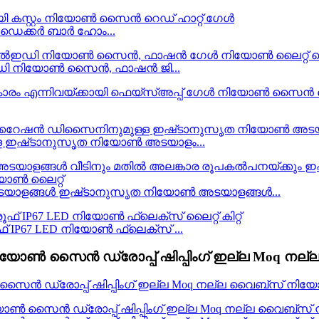
 ഡെക്കർ ബാർ ഹോം...
ഡി നിയോൺ സൈൻ, ഫാഷൻ ജി...
്ള ഇഷ്‌ടാനുസൃത നിയോൺ അടയാളം...
യാളങ്ങൾ ഇഷ്‌ടാനുസൃത നിയോൺ അടയാളങ്ങൾ...
് IP67 LED നിയോൺ ഫ്ലെക്സ് ...
ത നിയോൺ സൈൻ ഡ്രോപ്പ് ഷിപ്പിംഗ് ഇല്ല Moq