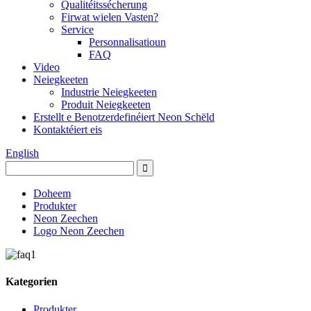
Qualitéitssécherung
Firwat wielen Vasten?
Service
Personnalisatioun
FAQ
Video
Neiegkeeten
Industrie Neiegkeeten
Produit Neiegkeeten
Erstellt e Benotzerdefinéiert Neon Schëld
Kontaktéiert eis
English
Doheem
Produkter
Neon Zeechen
Logo Neon Zeechen
Kategorien
Produkter