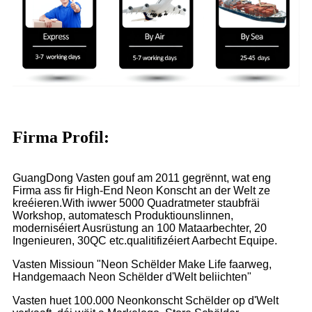
Firma Profil:
GuangDong Vasten gouf am 2011 gegrënnt, wat eng
Firma ass fir High-End Neon Konscht an der Welt ze
kreéieren.With iwwer 5000 Quadratmeter staubfräi
Workshop, automatesch Produktiounslinnen,
moderniséiert Ausrüstung an 100 Mataarbechter, 20
Ingenieuren, 30QC etc.qualitifizéiert Aarbecht Equipe.
Vasten Missioun "Neon Schëlder Make Life faarweg,
Handgemaach Neon Schëlder d'Welt beliichten"
Vasten huet 100.000 Neonkonscht Schëlder op d'Welt