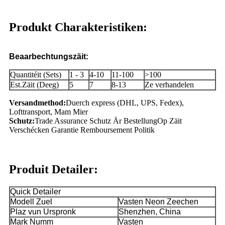
Produkt Charakteristiken:
Beaarbechtungszäit:
Quantitéit (Sets)
1 - 3
4-10
11-100
>100
Est.Zäit (Deeg)
5
7
8-13
Ze verhandelen
Versandmethod:
Duerch express (DHL, UPS, Fedex),
Lofttransport, Mam Mier
Schutz:
Trade Assurance Schutz Är Bestellung
Op Zäit
Verschécken Garantie Remboursement Politik
Produit Detailer:
Quick Detailer
Modell Zuel
Vasten Neon Zeechen
Plaz vun Urspronk
Shenzhen, China
Mark Numm
Vasten