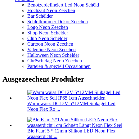
Benotzerdefinéiert Led Neon Schëld
Hochzäit Neon Zeechen
Bar Schëlder
Schlofkummer Dekor Zeechen
Logo Neon Zeechen
Shop Neon Schëlder
Club Neon Schëlder
Cartoon Neon Zeechen
Valentine Neon Zeechen
Halloween Neon Schëlder
Chrëschtdag Neon Zeechen
Parteien & speziell Occasiounen
Ausgezeechent Produkter
Warm wäiss DC12V 5*12MM Silikagel Led
Neon Flex Ro ...
Blo Faarf 5 * 12mm Silikon LED Neon Flex
waasserdicht ...