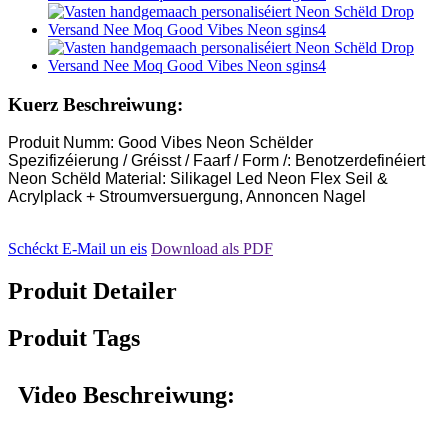
Kuerz Beschreiwung:
Produit Numm: Good Vibes Neon Schëlder
Spezifizéierung / Gréisst / Faarf / Form /: Benotzerdefinéiert
Neon Schëld Material: Silikagel Led Neon Flex Seil &
Acrylplack + Stroumversuergung, Annoncen Nagel
Schéckt E-Mail un eis
Download als PDF
Produit Detailer
Produit Tags
Video Beschreiwung: