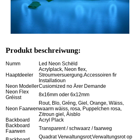
Produkt beschreiwung:
Numm
Led Neon Schëld
Acrylplack, Neon flex,
Haaptdeeler
Stroumversuergung.Accessoiren fir
Installatioun
Neon Modeller
Cusiomized no Ärer Demande
Neon Flex
8x16mm oder 6x12mm
Gréisst
Rout, Blo, Gréng, Giel, Orange, Wäiss,
Neon Faarwen
waarm wäiss, rosa, Puppelchen rosa,
Zitroun giel, Äisblo
Backboard
Acryl Plack
Backboard
Transparent / schwaarz / faarweg
Faarwen
Quadrat Verwaltungsrot;Verwaltungsrot op
Backboard