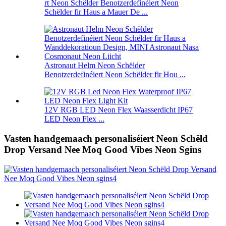
rt Neon Schëlder Benotzerdefinéiert Neon
Schëlder fir Haus a Mauer De ...
Astronaut Helm Neon Schëlder
Benotzerdefinéiert Neon Schëlder fir Hou ...
12V RGB LED Neon Flex Waasserdicht IP67
LED Neon Flex ...
Vasten handgemaach personaliséiert Neon Schëld
Drop Versand Nee Moq Good Vibes Neon Sgins