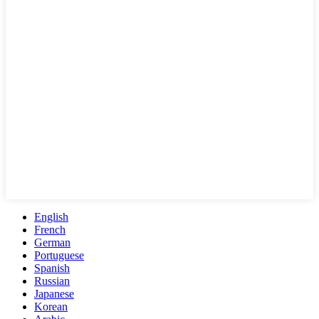
English
French
German
Portuguese
Spanish
Russian
Japanese
Korean