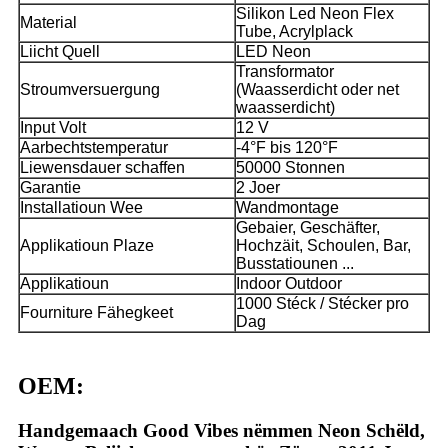
Silikon Led Neon Flex
Material
Tube, Acrylplack
Liicht Quell
LED Neon
Transformator
Stroumversuergung
(Waasserdicht oder net
waasserdicht)
Input Volt
12 V
Aarbechtstemperatur
-4°F bis 120°F
Liewensdauer schaffen
50000 Stonnen
Garantie
2 Joer
Installatioun Wee
Wandmontage
Gebaier, Geschäfter,
Applikatioun Plaze
Hochzäit, Schoulen, Bar,
Busstatiounen ...
Applikatioun
Indoor Outdoor
1000 Stéck / Stécker pro
Fourniture Fähegkeet
Dag
OEM:
Handgemaach Good Vibes nëmmen Neon Schëld,