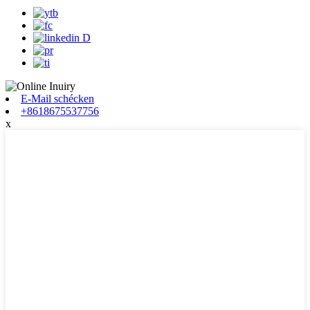
E-Mail schécken
+8618675537756
x