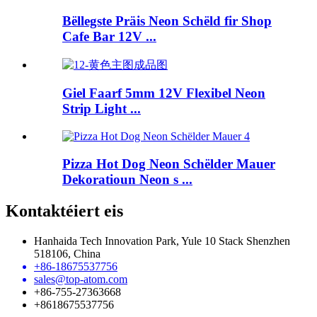
Bëllegste Präis Neon Schëld fir Shop
Cafe Bar 12V ...
Giel Faarf 5mm 12V Flexibel Neon
Strip Light ...
Pizza Hot Dog Neon Schëlder Mauer
Dekoratioun Neon s ...
Kontaktéiert eis
Hanhaida Tech Innovation Park, Yule 10 Stack Shenzhen
518106, China
+86-18675537756
sales@top-atom.com
+86-755-27363668
+8618675537756