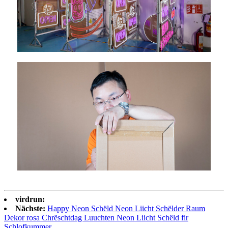
virdrun:
Nächste:
Happy Neon Schëld Neon Liicht Schëlder Raum
Dekor rosa Chrëschtdag Luuchten Neon Liicht Schëld fir
Schlofkummer