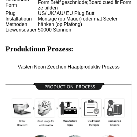
Form Bréif geschnidde;Board cued fir Form
Form
ze bilden
Plug
US/ UK/ AU/ EU Plug Butt
Installatioun
Montage (op Mauer) oder mat Seeler
Methoden
hänken (op Plafong)
Liewensdauer
50000 Stonnen
Produktioun Prozess:
Vasten Neon Zeechen Haaptproduktiv Prozess