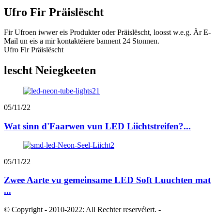
Ufro Fir Präislëscht
Fir Ufroen iwwer eis Produkter oder Präislëscht, loosst w.e.g. Är E-
Mail un eis a mir kontaktéiere bannent 24 Stonnen.
Ufro Fir Präislëscht
lescht Neiegkeeten
05/11/22
Wat sinn d'Faarwen vun LED Liichtstreifen?...
05/11/22
Zwee Aarte vu gemeinsame LED Soft Luuchten mat
...
© Copyright - 2010-2022: All Rechter reservéiert.
-