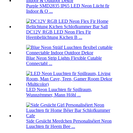
Purple SMD2835 IP65 LED Neon Liicht fir
Indoor & O ...
DC12V RGB LED Neon Flex Fir
Heembeliichtung Kichen B ...
Blue Neon Strip Lights Flexible Cutable
Connectabl ...
LED Neon Luuchten fir Spillraum,
Wunnzëmmer, Mann Höhl ...
Side Gesiicht Meedchen Personaliséiert Neon
Luuchten fir Heem Bee ...