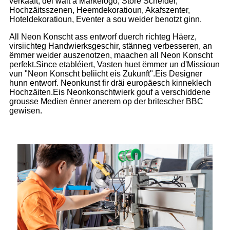
verkaaft, déi wäit a Markelogo, Store Schëlder,
Hochzäitsszenen, Heemdekoratioun, Akafszenter,
Hoteldekoratioun, Eventer a sou weider benotzt ginn.
All Neon Konscht ass entworf duerch richteg Häerz,
virsiichteg Handwierksgeschir, stänneg verbesseren, an
ëmmer weider auszenotzen, maachen all Neon Konscht
perfekt.Since etabléiert, Vasten huet ëmmer un d'Missioun
vun "Neon Konscht beliicht eis Zukunft".Eis Designer
hunn entworf. Neonkunst fir dräi europäesch kinneklech
Hochzäiten.Eis Neonkonschtwierk gouf a verschiddene
grousse Medien ënner anerem op der britescher BBC
gewisen.