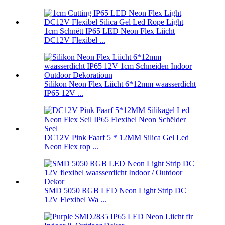
1cm Schnëtt IP65 LED Neon Flex Liicht
DC12V Flexibel ...
Silikon Neon Flex Liicht 6*12mm waasserdicht
IP65 12V ...
DC12V Pink Faarf 5 * 12MM Silica Gel Led
Neon Flex rop ...
SMD 5050 RGB LED Neon Light Strip DC
12V Flexibel Wa ...