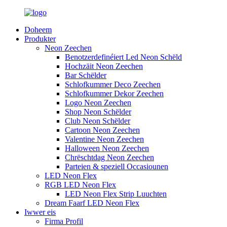
Doheem
Produkter
Neon Zeechen
Benotzerdefinéiert Led Neon Schëld
Hochzäit Neon Zeechen
Bar Schëlder
Schlofkummer Deco Zeechen
Schlofkummer Dekor Zeechen
Logo Neon Zeechen
Shop Neon Schëlder
Club Neon Schëlder
Cartoon Neon Zeechen
Valentine Neon Zeechen
Halloween Neon Zeechen
Chrëschtdag Neon Zeechen
Parteien & speziell Occasiounen
LED Neon Flex
RGB LED Neon Flex
LED Neon Flex Strip Luuchten
Dream Faarf LED Neon Flex
Iwwer eis
Firma Profil