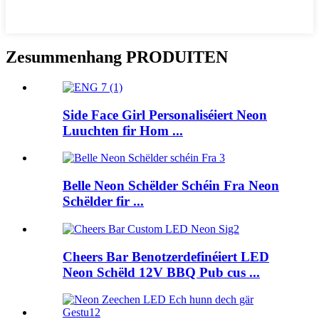
Zesummenhang PRODUITEN
Side Face Girl Personaliséiert Neon
Luuchten fir Hom ...
Belle Neon Schëlder Schéin Fra Neon
Schëlder fir ...
Cheers Bar Benotzerdefinéiert LED
Neon Schëld 12V BBQ Pub cus ...