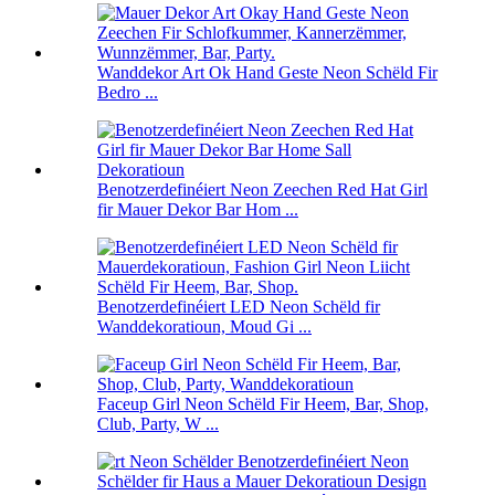
Wanddekor Art Ok Hand Geste Neon Schëld Fir
Bedro ...
Benotzerdefinéiert Neon Zeechen Red Hat Girl
fir Mauer Dekor Bar Hom ...
Benotzerdefinéiert LED Neon Schëld fir
Wanddekoratioun, Moud Gi ...
Faceup Girl Neon Schëld Fir Heem, Bar, Shop,
Club, Party, W ...