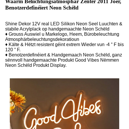
Waarm Beliichtungsatmosphär Zënter 2011 Joer,
Benotzerdefinéiert Neon Schëld
Shine Dekor 12V real LED Silikon Neon Seel Luuchten &
stabile Acrylplack op handgemaachte Neon Schëld
♦ Grouss Auswiel u Markelogo, Heem, Bürobeleuchtung
Atmosphärbeleuchtungsdekoratioun
♦ Kälte & Hëtzt resistent géint extrem Wieder vun -4 ° F bis
120 ° F.
♦ Benotzerdefinéiert & Handgemaach Neon Schëld, ganz
sënnvoll handgemaachte Produkt Good Vibes Nëmmen
Neon Schëld Produkt Display.