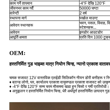
काम गर्ने तापमान
-4°F देखि 120°F
जीवनभर काम गर्दै
50000 घण्टा
वारेन्टी
2 वर्ष
स्थापना मार्ग
पर्खाल माउन्ट
भवन, पसल, विवाह, वि
आवेदन स्थानहरू
स्टेशनहरू...
आवेदन
इनडोर आउटडोर
आपूर्ति क्षमता
प्रति दिन 1000 टुक्रा
OEM:
हस्तनिर्मित गुड भाइब्स मात्र नियोन चिन्ह, न्यानो प्रकाश वा
चमक सजावट 12V वास्तविक एलईडी सिलिकॉन नीयन डोरी बत्तीहरू र स्थिर 
♦ ब्रान्ड लोगो, घर, कार्यालय प्रकाश वायुमण्डल प्रकाश सजावट को उत्कृ
♦ -4°F देखि 120°F सम्म चरम मौसममा खडा हुन चिसो र गर्मी प्रतिरोधी।
♦ अनुकूलन र हस्तनिर्मित नियोन चिन्ह, धेरै अर्थपूर्ण हस्तनिर्मित उत्पादन गु