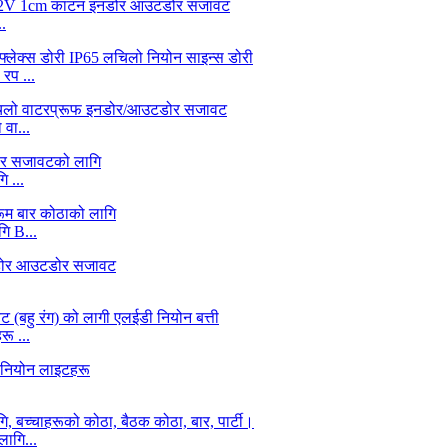
.
रप ...
वा...
 ...
ि B...
ू ...
लागि...