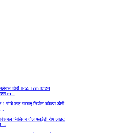
्स ro...
...
 ...