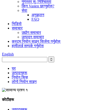
गुणस्तर सु: निश्चितता
किन Vasten छान्नुहोस्?
सेवा
अनुकूलन
FAQ
भिडियो
समाचार
उद्योग समाचार
उत्पादन समाचार
कस्टम नियोन साइन सिर्जना गर्नुहोस्
हामीलाई सम्पर्क गर्नुहोस
English
घर
उत्पादनहरू
नियोन चिन्ह
लोगो नियोन साइन
कोटीहरू
उत्पादनहरू