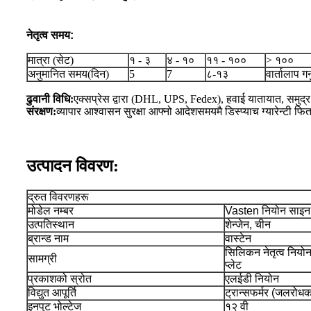
नेतृत्व समय:
मात्रा (सेट)
१ - ३
४ - १०
११ - १००
> १००
अनुमानित समय(दिन)
5
7
८-१३
वार्तालाप गर्नु
ढुवानी विधि:
एक्सप्रेस द्वारा (DHL, UPS, Fedex), हवाई यातायात, समुद्र द
संरक्षण:
व्यापार आश्वासन सुरक्षा आफ्नो आदेश
समयमै डिस्प्याच ग्यारेन्टी फिर्
उत्पादन विवरण:
द्रुत विवरणहरू
मोडेल नम्बर
Vasten नियोन साइन
उत्पतिस्थान
शेन्जेन, चीन
ब्रान्ड नाम
वास्टेन
सिलिकन नेतृत्व नियोन
सामग्री
प्लेट
प्रकाशको स्रोत
एलईडी नियोन
विद्युत आपूर्ति
ट्रान्सफर्मर (जलरोधक
इनपुट भोल्टेज
१२ वी