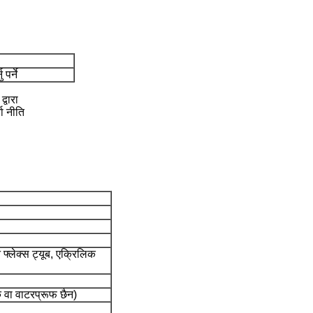
 पर्ने
्वारा
ता नीति
 फ्लेक्स ट्यूब, एक्रिलिक
 वा वाटरप्रूफ छैन)