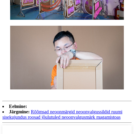
Eelmine:
Järgmine:
Rõõmsad neoonmärgid neoonvalgussildid ruumi
sisekujundus roosad jõulutuled neoonvalgusmärk magamistoas