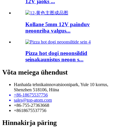
12V jaoks ...
Kollane 5mm 12V painduv
neoonriba valgus...
Pizza hot dogi neoonsildid
seinakaunistus neoon s...
Võta meiega ühendust
Hanhaida tehnikainnovatsioonipark, Yule 10 korrus,
Shenzhen 518106, Hiina
+86-18675537756
sales@top-atom.com
+86-755-27363668
+8618675537756
Hinnakirja päring