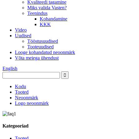
Kvaliteedi tagamine
Miks valida Vasten?
Teenindus
Kohandamine
KKK
Video
Uudised
Tööstusuudised
Tooteuudised
Looge kohandatud neoonmärk
Võta meiega ühendust
English
Kodu
Tooted
Neoonmärk
Logo neoonmärk
Kategooriad
Tooted