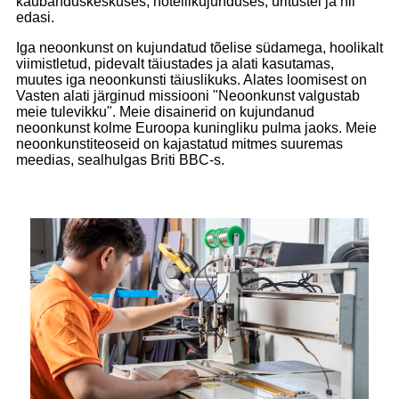
kaubanduskeskuses, hotellikujunduses, üritustel ja nii
edasi.
Iga neoonkunst on kujundatud tõelise südamega, hoolikalt
viimistletud, pidevalt täiustades ja alati kasutamas,
muutes iga neoonkunsti täiuslikuks. Alates loomisest on
Vasten alati järginud missiooni "Neoonkunst valgustab
meie tulevikku". Meie disainerid on kujundanud
neoonkunst kolme Euroopa kuningliku pulma jaoks. Meie
neoonkunstiteoseid on kajastatud mitmes suuremas
meedias, sealhulgas Briti BBC-s.