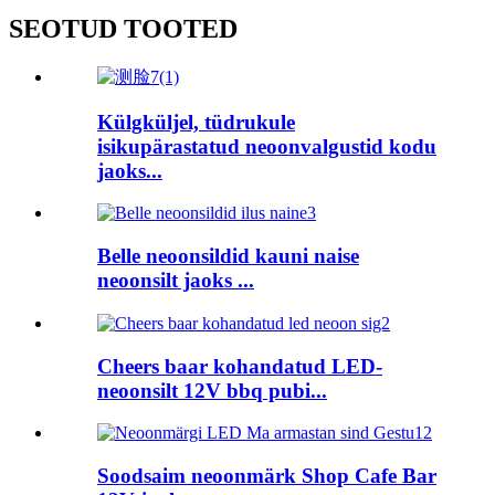
SEOTUD TOOTED
Külgküljel, tüdrukule
isikupärastatud neoonvalgustid kodu
jaoks...
Belle neoonsildid kauni naise
neoonsilt jaoks ...
Cheers baar kohandatud LED-
neoonsilt 12V bbq pubi...
Soodsaim neoonmärk Shop Cafe Bar