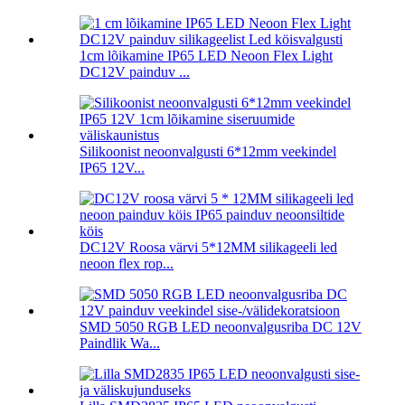
1cm lõikamine IP65 LED Neoon Flex Light
DC12V painduv ...
Silikoonist neoonvalgusti 6*12mm veekindel
IP65 12V...
DC12V Roosa värvi 5*12MM silikageeli led
neoon flex rop...
SMD 5050 RGB LED neoonvalgusriba DC 12V
Paindlik Wa...