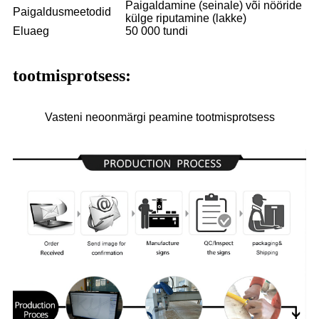
Paigaldamine (seinale) või nööride
Paigaldusmeetodid
külge riputamine (lakke)
Eluaeg
50 000 tundi
tootmisprotsess:
Vasteni neoonmärgi peamine tootmisprotsess