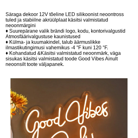
Säraga dekoor 12V tõeline LED silikoonist neoontross
tuled ja stabiilne akrüülplaat käsitsi valmistatud
neoonmärgini
♦ Suurepärane valik brändi logo, kodu, kontorivalgustid
Atmosfäärivalgustuse kaunistused
♦ Külma- ja kuumakindel, talub äärmuslikke
ilmastikutingimusi vahemikus -4 °F kuni 120 °F.
♦ Kohandatud &Käsitsi valmistatud neoonmärk, väga
sisukas käsitsi valmistatud toode Good Vibes Ainult
neoonsilt toote väljapanek.