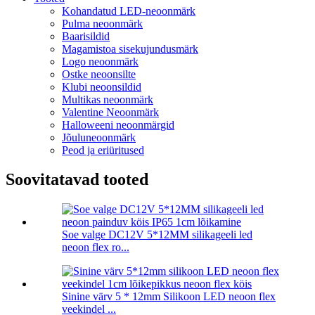
Kohandatud LED-neoonmärk
Pulma neoonmärk
Baarisildid
Magamistoa sisekujundusmärk
Logo neoonmärk
Ostke neoonsilte
Klubi neoonsildid
Multikas neoonmärk
Valentine Neoonmärk
Halloweeni neoonmärgid
Jõuluneoonmärk
Peod ja eriüritused
Soovitatavad tooted
Soe valge DC12V 5*12MM silikageeli led
neoon flex ro...
Sinine värv 5 * 12mm Silikoon LED neoon flex
veekindel ...