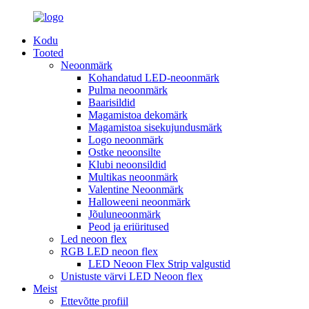
Kodu
Tooted
Neoonmärk
Kohandatud LED-neoonmärk
Pulma neoonmärk
Baarisildid
Magamistoa dekomärk
Magamistoa sisekujundusmärk
Logo neoonmärk
Ostke neoonsilte
Klubi neoonsildid
Multikas neoonmärk
Valentine Neoonmärk
Halloweeni neoonmärk
Jõuluneoonmärk
Peod ja eriüritused
Led neoon flex
RGB LED neoon flex
LED Neoon Flex Strip valgustid
Unistuste värvi LED Neoon flex
Meist
Ettevõtte profiil