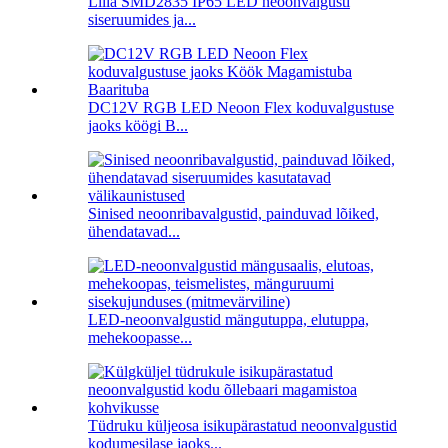
Lilla SMD2835 IP65 LED neoonvalgusti
siseruumides ja...
DC12V RGB LED Neoon Flex koduvalgustuse
jaoks köögi B...
Sinised neoonribavalgustid, painduvad lõiked,
ühendatavad...
LED-neoonvalgustid mängutuppa, elutuppa,
mehekoopasse...
Tüdruku küljeosa isikupärastatud neoonvalgustid
kodumesilase jaoks...