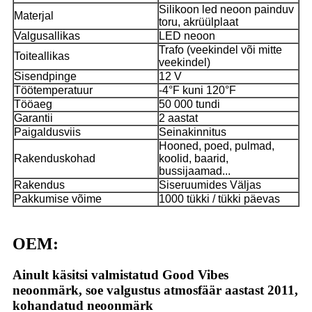
Silikoon led neoon painduv
Materjal
toru, akrüülplaat
Valgusallikas
LED neoon
Trafo (veekindel või mitte
Toiteallikas
veekindel)
Sisendpinge
12 V
Töötemperatuur
-4°F kuni 120°F
Tööaeg
50 000 tundi
Garantii
2 aastat
Paigaldusviis
Seinakinnitus
Hooned, poed, pulmad,
Rakenduskohad
koolid, baarid,
bussijaamad...
Rakendus
Siseruumides Väljas
Pakkumise võime
1000 tükki / tükki päevas
OEM:
Ainult käsitsi valmistatud Good Vibes
neoonmärk, soe valgustus atmosfäär aastast 2011,
kohandatud neoonmärk