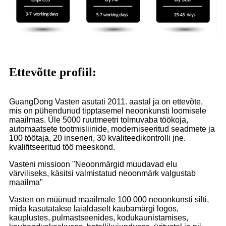
Ettevõtte profiil:
GuangDong Vasten asutati 2011. aastal ja on ettevõte,
mis on pühendunud tipptasemel neoonkunsti loomisele
maailmas. Üle 5000 ruutmeetri tolmuvaba töökoja,
automaatsete tootmisliinide, moderniseeritud seadmete ja
100 töötaja, 20 inseneri, 30 kvaliteedikontrolli jne.
kvalifitseeritud töö meeskond.
Vasteni missioon "Neoonmärgid muudavad elu
värviliseks, käsitsi valmistatud neoonmärk valgustab
maailma"
Vasten on müünud ​​maailmale 100 000 neoonkunsti silti,
mida kasutatakse laialdaselt kaubamärgi logos,
kauplustes, pulmastseenides, kodukaunistamises,