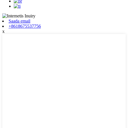
Saada email
+8618675537756
x