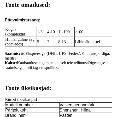
Toote omadused:
Ettevalmistusaeg:
Kogus
1-3
4-10
11-100
>100
(komplektid)
Hinnanguline aeg
5
7
8-13
Läbirääkimistel
(päevades)
Saatmisviis:
Ekspreesiga (DHL, UPS, Fedex), õhutranspordiga,
meritsi
Kaitse:
Kaubanduse tagamine kaitseb teie tellimust
Õigeaegse
saatmise garantii tagastuspoliitika
Toote üksikasjad:
Kiired üksikasjad
Mudeli number
Vasten neoonmärk
Päritolukoht
Shenzhen, Hiina
Brändi nimi
Vasten