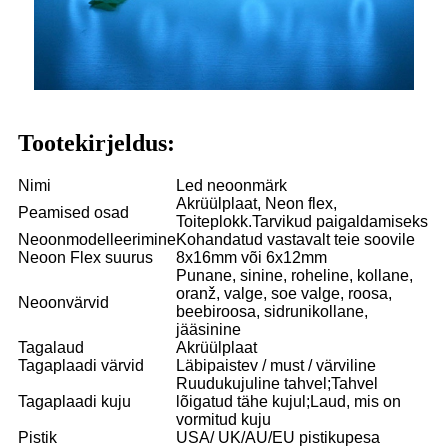
Tootekirjeldus:
Nimi
Led neoonmärk
Akrüülplaat, Neon flex,
Peamised osad
Toiteplokk.Tarvikud paigaldamiseks
Neoonmodelleerimine
Kohandatud vastavalt teie soovile
Neoon Flex suurus
8x16mm või 6x12mm
Punane, sinine, roheline, kollane,
oranž, valge, soe valge, roosa,
Neoonvärvid
beebiroosa, sidrunikollane,
jääsinine
Tagalaud
Akrüülplaat
Tagaplaadi värvid
Läbipaistev / must / värviline
Ruudukujuline tahvel;Tahvel
Tagaplaadi kuju
lõigatud tähe kujul;Laud, mis on
vormitud kuju
Pistik
USA/ UK/AU/EU pistikupesa