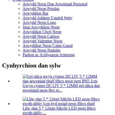
Arwydd Neon Dan Arweiniad Personol
Arwydd Neon Priodas
Arwyddion Bar
Arwydd Addurn Ystafell Wely
Arwydd Neon Logo
Siop Arwyddion Neon
Arwyddion Clwb Neon
Arwydd Neon Cartwn
Arwydd Valentine Neon
Arwyddion Neon Calan Gaeaf
Arwydd Neon Nadolig
Partïon ac Achlysuron Arbennig
Cynhyrchion dan sylw
Gwyn cynnes DC12V 5 * 12MM gel silica dan
arweiniad neon flex ro...
Lliw glas 5 * 12mm Silicôn LED neon fflecs
gwrth-ddŵr ...