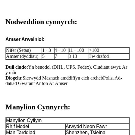
Nodweddion cynnyrch:
Amser Arweiniol:
Nifer (Setau)
1 - 3
4 - 10
11 - 100
>100
Amser (dyddiau)
5
7
8-13
I'w drafod
Dull cludo:
Yn benodol (DHL, UPS, Fedex), Cludiant awyr, Ar
y môr
Diogelu:
Sicrwydd Masnach amddiffyn eich archeb
Polisi Ad-
daliad Gwarant Anfon Ar Amser
Manylion Cynnyrch:
Manylion Cyflym
Rhif Model
Arwydd Neon Fawr
Man Tarddiad
Shenzhen, Tsieina