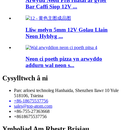
Arwydd Neon Pris rhataf ar gyfer
Bar Caffi Siop 12V ...
Lliw melyn 5mm 12V Golau Llain
Neon Hyblyg ...
Neon ci poeth pizza yn arwyddo
addurn wal neon s...
Cysylltwch â ni
Parc arloesi technoleg Hanhaida, Shenzhen llawr 10 Yule
518106, Tsieina
+86-18675537756
sales@top-atom.com
+86-755-27363668
+8618675537756
Ymholiad Am Rhestr Brisiau