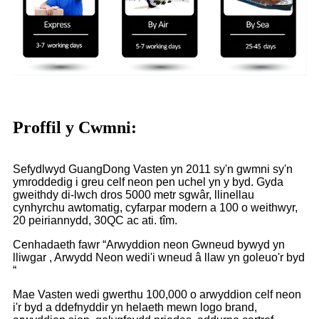
Proffil y Cwmni:
Sefydlwyd GuangDong Vasten yn 2011 sy'n gwmni sy'n
ymroddedig i greu celf neon pen uchel yn y byd. Gyda
gweithdy di-lwch dros 5000 metr sgwâr, llinellau
cynhyrchu awtomatig, cyfarpar modern a 100 o weithwyr,
20 peiriannydd, 30QC ac ati. tîm.
Cenhadaeth fawr “Arwyddion neon Gwneud bywyd yn
lliwgar , Arwydd Neon wedi'i wneud â llaw yn goleuo'r byd
“
Mae Vasten wedi gwerthu 100,000 o arwyddion celf neon
i'r byd a ddefnyddir yn helaeth mewn logo brand,