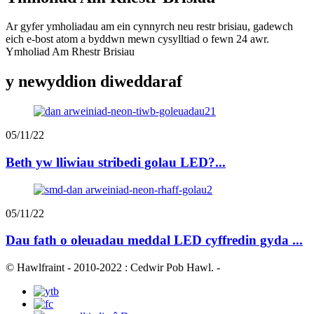
Ar gyfer ymholiadau am ein cynnyrch neu restr brisiau, gadewch
eich e-bost atom a byddwn mewn cysylltiad o fewn 24 awr.
Ymholiad Am Rhestr Brisiau
y newyddion diweddaraf
05/11/22
Beth yw lliwiau stribedi golau LED?...
05/11/22
Dau fath o oleuadau meddal LED cyffredin gyda ...
© Hawlfraint - 2010-2022 : Cedwir Pob Hawl.
-