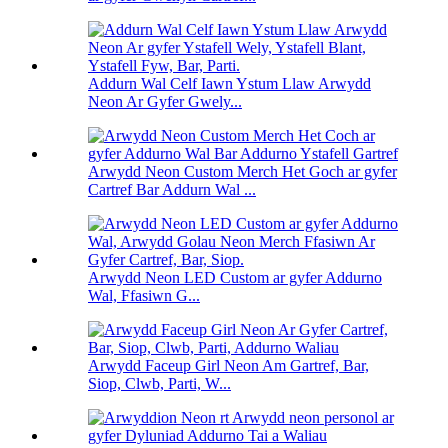
Addurn Wal Celf Iawn Ystum Llaw Arwydd
Neon Ar Gyfer Gwely...
Arwydd Neon Custom Merch Het Goch ar gyfer
Cartref Bar Addurn Wal ...
Arwydd Neon LED Custom ar gyfer Addurno
Wal, Ffasiwn G...
Arwydd Faceup Girl Neon Am Gartref, Bar,
Siop, Clwb, Parti, W...