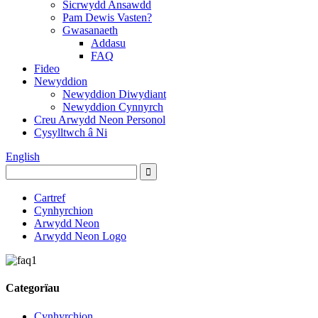
Sicrwydd Ansawdd
Pam Dewis Vasten?
Gwasanaeth
Addasu
FAQ
Fideo
Newyddion
Newyddion Diwydiant
Newyddion Cynnyrch
Creu Arwydd Neon Personol
Cysylltwch â Ni
English
Cartref
Cynhyrchion
Arwydd Neon
Arwydd Neon Logo
Categorïau
Cynhyrchion