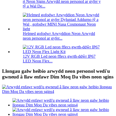
rt Neon Signs Arwydd neon personol ar gyfer y
tŷ a Wal De...
Helmed gofodwr Arwyddion Neon Arwydd
neon personol ar gyfer...
12V RGB Led neon fflecs gwrth-ddŵr IP67
LED Neon Flex...
Llongau galw heibio arwydd neon personol wedi'u
gwneud â llaw enfawr Dim Moq Da vibes neon sgins