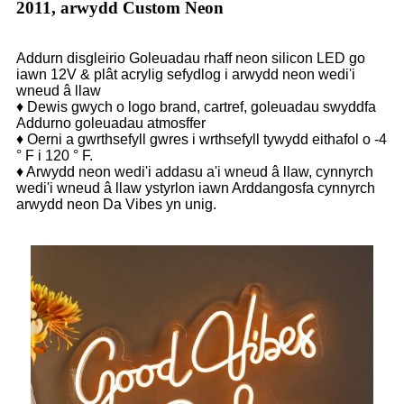
2011, arwydd Custom Neon
Addurn disgleirio Goleuadau rhaff neon silicon LED go
iawn 12V & plât acrylig sefydlog i arwydd neon wedi'i
wneud â llaw
♦ Dewis gwych o logo brand, cartref, goleuadau swyddfa
Addurno goleuadau atmosffer
♦ Oerni a gwrthsefyll gwres i wrthsefyll tywydd eithafol o -4
° F i 120 ° F.
♦ Arwydd neon wedi'i addasu a'i wneud â llaw, cynnyrch
wedi'i wneud â llaw ystyrlon iawn Arddangosfa cynnyrch
arwydd neon Da Vibes yn unig.