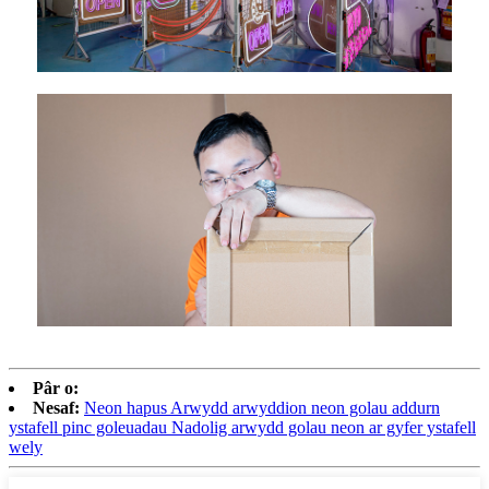
Pâr o:
Nesaf:
Neon hapus Arwydd arwyddion neon golau addurn
ystafell pinc goleuadau Nadolig arwydd golau neon ar gyfer ystafell
wely