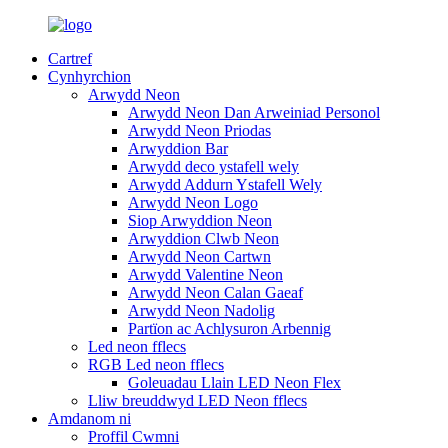
Cartref
Cynhyrchion
Arwydd Neon
Arwydd Neon Dan Arweiniad Personol
Arwydd Neon Priodas
Arwyddion Bar
Arwydd deco ystafell wely
Arwydd Addurn Ystafell Wely
Arwydd Neon Logo
Siop Arwyddion Neon
Arwyddion Clwb Neon
Arwydd Neon Cartwn
Arwydd Valentine Neon
Arwydd Neon Calan Gaeaf
Arwydd Neon Nadolig
Partïon ac Achlysuron Arbennig
Led neon fflecs
RGB Led neon fflecs
Goleuadau Llain LED Neon Flex
Lliw breuddwyd LED Neon fflecs
Amdanom ni
Proffil Cwmni