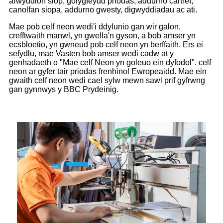
arwyddion siop, golygfeydd priodas, addurno cartref,
canolfan siopa, addurno gwesty, digwyddiadau ac ati.
Mae pob celf neon wedi'i ddylunio gan wir galon,
crefftwaith manwl, yn gwella'n gyson, a bob amser yn
ecsbloetio, yn gwneud pob celf neon yn berffaith. Ers ei
sefydlu, mae Vasten bob amser wedi cadw at y
genhadaeth o "Mae celf Neon yn goleuo ein dyfodol". celf
neon ar gyfer tair priodas frenhinol Ewropeaidd. Mae ein
gwaith celf neon wedi cael sylw mewn sawl prif gyfrwng
gan gynnwys y BBC Prydeinig.