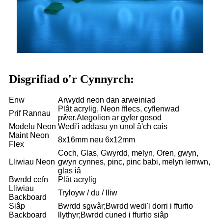
Disgrifiad o'r Cynnyrch:
Enw
Arwydd neon dan arweiniad
Plât acrylig, Neon fflecs, cyflenwad
Prif Rannau
pŵer.Ategolion ar gyfer gosod
Modelu Neon
Wedi'i addasu yn unol â'ch cais
Maint Neon
8x16mm neu 6x12mm
Flex
Coch, Glas, Gwyrdd, melyn, Oren, gwyn,
Lliwiau Neon
gwyn cynnes, pinc, pinc babi, melyn lemwn,
glas iâ
Bwrdd cefn
Plât acrylig
Lliwiau
Tryloyw / du / lliw
Backboard
Siâp
Bwrdd sgwâr;Bwrdd wedi'i dorri i ffurfio
Backboard
llythyr;Bwrdd cuned i ffurfio siâp