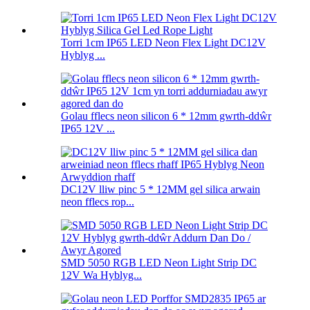
Torri 1cm IP65 LED Neon Flex Light DC12V
Hyblyg ...
Golau fflecs neon silicon 6 * 12mm gwrth-ddŵr
IP65 12V ...
DC12V lliw pinc 5 * 12MM gel silica arwain
neon fflecs rop...
SMD 5050 RGB LED Neon Light Strip DC
12V Wa Hyblyg...