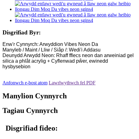
Disgrifiad Byr:
Enw'r Cynnyrch: Arwyddion Vibes Neon Da
Manyleb / Maint / Lliw / Siâp /: Wedi'i Addasu
Deunydd Arwydd Neon: Rhaff fflecs neon dan arweiniad gel
silica a phlât acrylig + Cyflenwad pŵer, ewinedd
hysbysebion
Anfonwch e-bost atom
Lawrlwythwch fel PDF
Manylion Cynnyrch
Tagiau Cynnyrch
Disgrifiad fideo: