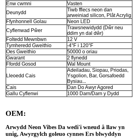
Enw cwmni
Vasten
Tiwb fflecs neon dan
Deunydd
arweiniad silicon, Plât Acrylig
Ffynhonnell Golau
Neon LED
Trawsnewidydd (Dŵr neu
Cyflenwad Pŵer
ddim yn dal dŵr)
Foltedd Mewnbwn
12 V
Tymheredd Gweithio
-4°F i 120°F
Oes Gweithio
50000 o oriau
Gwarant
2 flynedd
Ffordd Gosod
Wal Mount
Adeiladau, Siopau, Priodas,
Lleoedd Cais
Ysgolion, Bar, Gorsafoedd
Bysiau...
Cais
Dan Do Awyr Agored
Gallu Cyflenwi
1000 Darn/Darn y Dydd
OEM:
Arwydd Neon Vibes Da wedi'i wneud â llaw yn
unig, Awyrgylch goleuo cynnes Ers blwyddyn