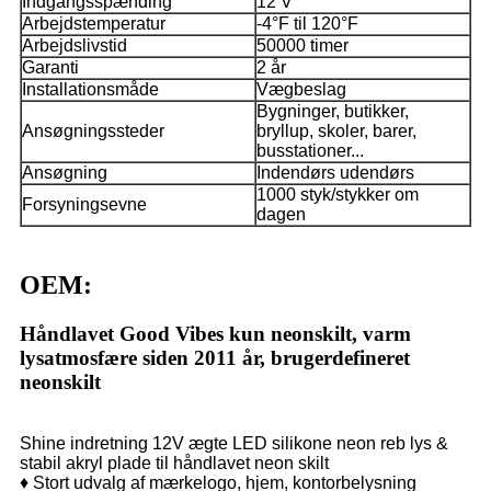
Indgangsspænding
12 V
Arbejdstemperatur
-4°F til 120°F
Arbejdslivstid
50000 timer
Garanti
2 år
Installationsmåde
Vægbeslag
Bygninger, butikker,
Ansøgningssteder
bryllup, skoler, barer,
busstationer...
Ansøgning
Indendørs udendørs
1000 styk/stykker om
Forsyningsevne
dagen
OEM:
Håndlavet Good Vibes kun neonskilt, varm
lysatmosfære siden 2011 år, brugerdefineret
neonskilt
Shine indretning 12V ægte LED silikone neon reb lys &
stabil akryl plade til håndlavet neon skilt
♦ Stort udvalg af mærkelogo, hjem, kontorbelysning