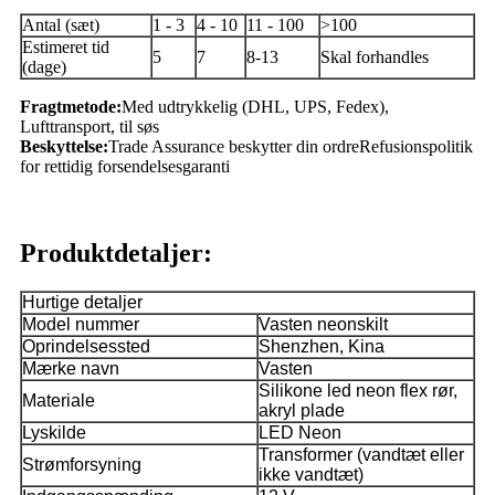
Antal (sæt)
1 - 3
4 - 10
11 - 100
>100
Estimeret tid
5
7
8-13
Skal forhandles
(dage)
Fragtmetode:
Med udtrykkelig (DHL, UPS, Fedex),
Lufttransport, til søs
Beskyttelse:
Trade Assurance beskytter din ordre
Refusionspolitik
for rettidig forsendelsesgaranti
Produktdetaljer:
Hurtige detaljer
Model nummer
Vasten neonskilt
Oprindelsessted
Shenzhen, Kina
Mærke navn
Vasten
Silikone led neon flex rør,
Materiale
akryl plade
Lyskilde
LED Neon
Transformer (vandtæt eller
Strømforsyning
ikke vandtæt)