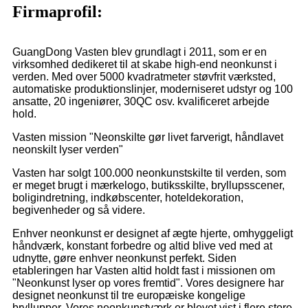
Firmaprofil:
GuangDong Vasten blev grundlagt i 2011, som er en
virksomhed dedikeret til at skabe high-end neonkunst i
verden. Med over 5000 kvadratmeter støvfrit værksted,
automatiske produktionslinjer, moderniseret udstyr og 100
ansatte, 20 ingeniører, 30QC osv. kvalificeret arbejde
hold.
Vasten mission "Neonskilte gør livet farverigt, håndlavet
neonskilt lyser verden"
Vasten har solgt 100.000 neonkunstskilte til verden, som
er meget brugt i mærkelogo, butiksskilte, bryllupsscener,
boligindretning, indkøbscenter, hoteldekoration,
begivenheder og så videre.
Enhver neonkunst er designet af ægte hjerte, omhyggeligt
håndværk, konstant forbedre og altid blive ved med at
udnytte, gøre enhver neonkunst perfekt. Siden
etableringen har Vasten altid holdt fast i missionen om
"Neonkunst lyser op vores fremtid". Vores designere har
designet neonkunst til tre europæiske kongelige
bryllupper. Vores neonkunstværk er blevet vist i flere store