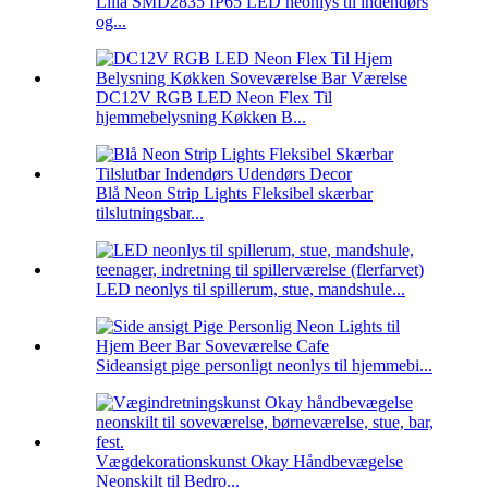
Lilla SMD2835 IP65 LED neonlys til indendørs
og...
DC12V RGB LED Neon Flex Til
hjemmebelysning Køkken B...
Blå Neon Strip Lights Fleksibel skærbar
tilslutningsbar...
LED neonlys til spillerum, stue, mandshule...
Sideansigt pige personligt neonlys til hjemmebi...
Vægdekorationskunst Okay Håndbevægelse
Neonskilt til Bedro...