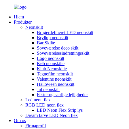
Hjem
Produkter
Neonskilt
Brugerdefineret LED neonskilt
Bryllup neonskilt
Bar Skilte
Soveværelse deco skilt
Soveværelsesindretningsskilt
Logo neonskilt
Køb neonskilte
Klub Neonskilte
Tegnefilm neonskilt
Valentine neonskilt
Halloween neonskilt
Jul neonskilt
Fester og særlige lejligheder
Led neon flex
RGB LED neon flex
LED Neon Flex Strip lys
Dream farve LED Neon flex
Om os
Firmaprofil