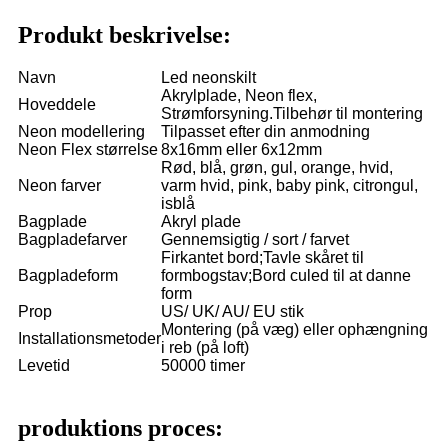
Produkt beskrivelse:
Navn
Led neonskilt
Akrylplade, Neon flex,
Hoveddele
Strømforsyning.Tilbehør til montering
Neon modellering
Tilpasset efter din anmodning
Neon Flex størrelse
8x16mm eller 6x12mm
Rød, blå, grøn, gul, orange, hvid,
Neon farver
varm hvid, pink, baby pink, citrongul,
isblå
Bagplade
Akryl plade
Bagpladefarver
Gennemsigtig / sort / farvet
Firkantet bord;Tavle skåret til
Bagpladeform
formbogstav;Bord culed til at danne
form
Prop
US/ UK/ AU/ EU stik
Montering (på væg) eller ophængning
Installationsmetoder
i reb (på loft)
Levetid
50000 timer
produktions proces: