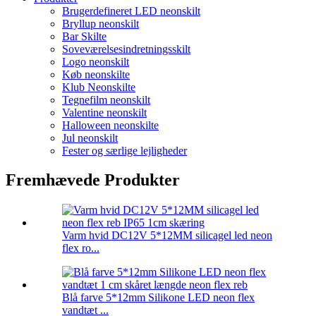
Brugerdefineret LED neonskilt
Bryllup neonskilt
Bar Skilte
Soveværelsesindretningsskilt
Logo neonskilt
Køb neonskilte
Klub Neonskilte
Tegnefilm neonskilt
Valentine neonskilt
Halloween neonskilte
Jul neonskilt
Fester og særlige lejligheder
Fremhævede Produkter
Varm hvid DC12V 5*12MM silicagel led neon
flex ro...
Blå farve 5*12mm Silikone LED neon flex
vandtæt ...