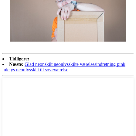
Tidligere:
Næste:
Glad neonskilt neonlysskilte værelsesindretning pink
julelys neonlysskilt til soveværelse