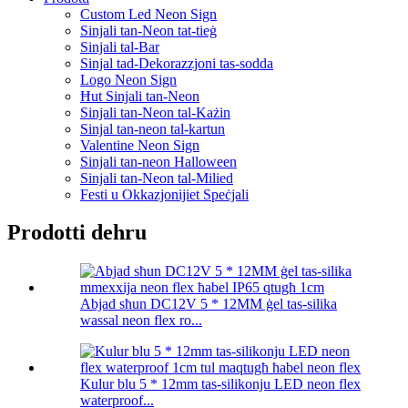
Custom Led Neon Sign
Sinjali tan-Neon tat-tieġ
Sinjali tal-Bar
Sinjal tad-Dekorazzjoni tas-sodda
Logo Neon Sign
Ħut Sinjali tan-Neon
Sinjali tan-Neon tal-Każin
Sinjal tan-neon tal-kartun
Valentine Neon Sign
Sinjali tan-neon Halloween
Sinjali tan-Neon tal-Milied
Festi u Okkazjonijiet Speċjali
Prodotti dehru
Abjad sħun DC12V 5 * 12MM ġel tas-silika
wassal neon flex ro...
Kulur blu 5 * 12mm tas-silikonju LED neon flex
waterproof...