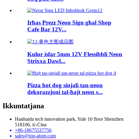
Irħas Prezz Neon Sign għal Shop
Cafe Bar 12V...
Kulur isfar 5mm 12V Flessibbli Neon
Strixxa Dawl...
Pizza hot dog sinjali tan-neon
dekorazzjoni tal-ħajt neon s...
Ikkuntatjana
Hanhaida tech innovation park, Yule 10 floor Shenzhen
518106, iċ-Ċina
+86-18675537756
sales@top-atom.com