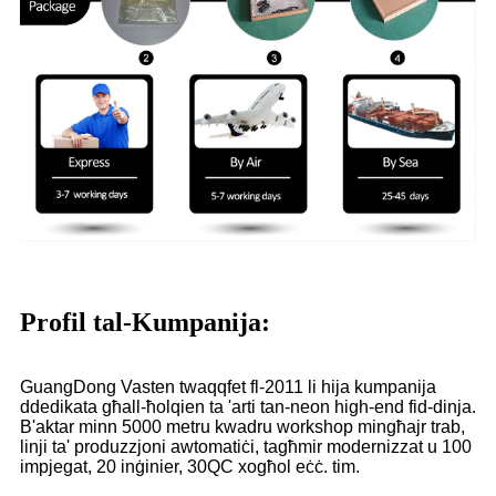
Profil tal-Kumpanija:
GuangDong Vasten twaqqfet fl-2011 li hija kumpanija
ddedikata għall-ħolqien ta 'arti tan-neon high-end fid-dinja.
B'aktar minn 5000 metru kwadru workshop mingħajr trab,
linji ta' produzzjoni awtomatiċi, tagħmir modernizzat u 100
impjegat, 20 inġinier, 30QC xogħol eċċ. tim.