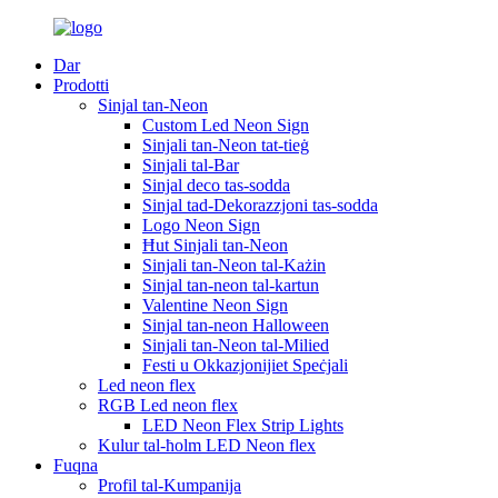
Dar
Prodotti
Sinjal tan-Neon
Custom Led Neon Sign
Sinjali tan-Neon tat-tieġ
Sinjali tal-Bar
Sinjal deco tas-sodda
Sinjal tad-Dekorazzjoni tas-sodda
Logo Neon Sign
Ħut Sinjali tan-Neon
Sinjali tan-Neon tal-Każin
Sinjal tan-neon tal-kartun
Valentine Neon Sign
Sinjal tan-neon Halloween
Sinjali tan-Neon tal-Milied
Festi u Okkazjonijiet Speċjali
Led neon flex
RGB Led neon flex
LED Neon Flex Strip Lights
Kulur tal-ħolm LED Neon flex
Fuqna
Profil tal-Kumpanija