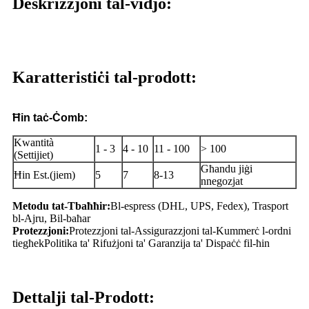
Deskrizzjoni tal-vidjo:
Karatteristiċi tal-prodott:
Ħin taċ-Ċomb:
Kwantità
1 - 3
4 - 10
11 - 100
> 100
(Settijiet)
Għandu jiġi
Ħin Est.(jiem)
5
7
8-13
nnegozjat
Metodu tat-Tbaħħir:
Bl-espress (DHL, UPS, Fedex), Trasport
bl-Ajru, Bil-baħar
Protezzjoni:
Protezzjoni tal-Assigurazzjoni tal-Kummerċ l-ordni
tiegħek
Politika ta' Rifużjoni ta' Garanzija ta' Dispaċċ fil-ħin
Dettalji tal-Prodott: