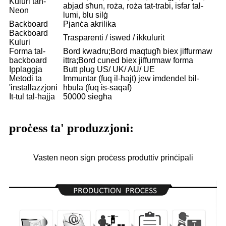
Kuluri tan-
abjad sħun, roża, roża tat-trabi, isfar tal-
Neon
lumi, blu silġ
Backboard
Pjanċa akrilika
Backboard
Trasparenti / iswed / ikkulurit
Kuluri
Forma tal-
Bord kwadru;Bord maqtugħ biex jiffurmaw
backboard
ittra;Bord cuned biex jiffurmaw forma
Ipplaggja
Butt plug US/ UK/ AU/ UE
Metodi ta
Immuntar (fuq il-ħajt) jew imdendel bil-
'installazzjoni
ħbula (fuq is-saqaf)
It-tul tal-ħajja
50000 siegħa
proċess ta' produzzjoni:
Vasten neon sign proċess produttiv prinċipali