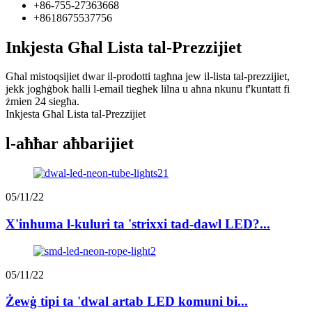
+86-755-27363668
+8618675537756
Inkjesta Għal Lista tal-Prezzijiet
Għal mistoqsijiet dwar il-prodotti tagħna jew il-lista tal-prezzijiet,
jekk jogħġbok ħalli l-email tiegħek lilna u aħna nkunu f'kuntatt fi
żmien 24 siegħa.
Inkjesta Għal Lista tal-Prezzijiet
l-aħħar aħbarijiet
05/11/22
X'inhuma l-kuluri ta 'strixxi tad-dawl LED?...
05/11/22
Żewġ tipi ta 'dwal artab LED komuni bi...