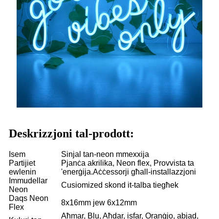
Deskrizzjoni tal-prodott:
Isem
Sinjal tan-neon mmexxija
Partijiet
Pjanċa akrilika, Neon flex, Provvista ta
ewlenin
'enerġija.Aċċessorji għall-installazzjoni
Immudellar
Cusiomized skond it-talba tiegħek
Neon
Daqs Neon
8x16mm jew 6x12mm
Flex
Aħmar, Blu, Aħdar, isfar, Oranġjo, abjad,