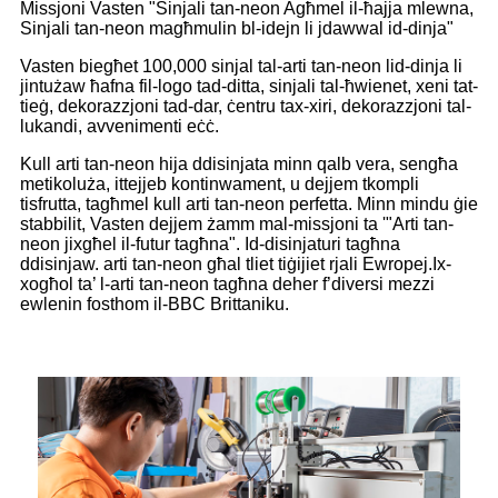
Missjoni Vasten "Sinjali tan-neon Agħmel il-ħajja mlewna,
Sinjali tan-neon magħmulin bl-idejn li jdawwal id-dinja"
Vasten biegħet 100,000 sinjal tal-arti tan-neon lid-dinja li
jintużaw ħafna fil-logo tad-ditta, sinjali tal-ħwienet, xeni tat-
tieġ, dekorazzjoni tad-dar, ċentru tax-xiri, dekorazzjoni tal-
lukandi, avvenimenti eċċ.
Kull arti tan-neon hija ddisinjata minn qalb vera, sengħa
metikoluża, ittejjeb kontinwament, u dejjem tkompli
tisfrutta, tagħmel kull arti tan-neon perfetta. Minn mindu ġie
stabbilit, Vasten dejjem żamm mal-missjoni ta '"Arti tan-
neon jixgħel il-futur tagħna". Id-disinjaturi tagħna
ddisinjaw. arti tan-neon għal tliet tiġijiet rjali Ewropej.Ix-
xogħol ta’ l-arti tan-neon tagħna deher f’diversi mezzi
ewlenin fosthom il-BBC Brittaniku.