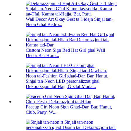
Wall Decor Art Okay Ġest ta 'l-idejn Sinjal tan-
Neon Għal Bedro...
Custom Neon Sign Red Hat Girl għal Wall
Decor Bar Hom...
Sinjal tan-Neon LED personalizzat għal
Dekorazzjoni tal-Ħajt, Ġiż tal-Moda...
Faceup Girl Neon Sign Għad-Dar, Bar, Ħanut,
Club, Party, W...