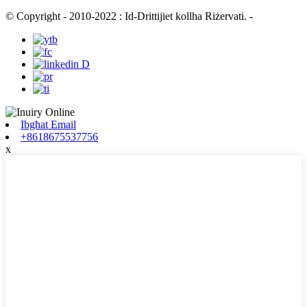
© Copyright - 2010-2022 : Id-Drittijiet kollha Riżervati.
-
Ibgħat Email
+8618675537756
x