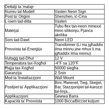
Dettalji ta 'malajr
Numru tal-Mudell
Vasten Neon Sign
Post ta' Oriġini
Shenzhen, iċ-Ċina
L-isem tad-ditta
Vasten
Tubu flex tan-neon mmexxi
Materjal
minn silikonju, Pjanċa
akrilika
Sors tad-Dawl
Neon LED
Transformer (Li ma jgħaddix
Provvista tal-Enerġija
ilma minnu jew mhux li ma
jgħaddix ilma minnu)
Vultaġġ tad-Dħul
12 V
Temperatura tax-Xogħol
-4°F sa 120°F
Ħajja tax-Xogħol
50000 siegħa
Garanzija
2 Snin
Mod ta 'Installazzjoni
Wall Mount
Bini, Ħwienet, Tieġ, Skejjel,
Postijiet ta' Applikazzjoni
Bar, Stazzjonijiet tal-karozzi
tal-linja...
Applikazzjoni
Ġewwa Barra
Kapaċità ta' Provvista
1000 Biċċa/Biċċiet kuljum