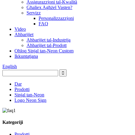
Assigurazzjoni tal-Kwalità
Għaliex Agħżel Vasten?
Servizz
Personalizzazzjoni
FAQ
Video
Aħbarijiet
Aħbarijiet tal-Industrija
Aħbarijiet tal-Prodott
Oħloq Sinjal tan-Neon Custom
Ikkuntatjana
English
Dar
Prodotti
Sinjal tan-Neon
Logo Neon Sign
Kategoriji
Prodotti