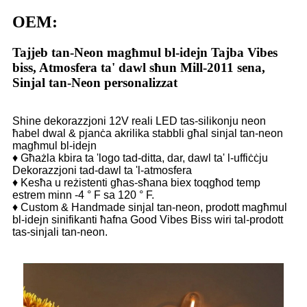
OEM:
Tajjeb tan-Neon magħmul bl-idejn Tajba Vibes
biss, Atmosfera ta' dawl sħun Mill-2011 sena,
Sinjal tan-Neon personalizzat
Shine dekorazzjoni 12V reali LED tas-silikonju neon
ħabel dwal & pjanċa akrilika stabbli għal sinjal tan-neon
magħmul bl-idejn
♦ Għażla kbira ta 'logo tad-ditta, dar, dawl ta' l-uffiċċju
Dekorazzjoni tad-dawl ta 'l-atmosfera
♦ Kesħa u reżistenti għas-sħana biex toqgħod temp
estrem minn -4 ° F sa 120 ° F.
♦ Custom & Handmade sinjal tan-neon, prodott magħmul
bl-idejn sinifikanti ħafna Good Vibes Biss wiri tal-prodott
tas-sinjali tan-neon.