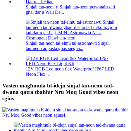
Sinjali tan-neon rt Sinjali tan-neon personalizzati
għal dar u Wall De...
Sinjali tan-neon tal-elmu tal-astronawti Sinjali
tan-neon apposta għas-siegħa...
12V RGB Led neon flex Waterproof IP67 LED
Neon Flex...
Vasten magħmula bl-idejn sinjal tan-neon tad-
dwana qatra tbaħħir Nru Moq Good vibes neon
sgins