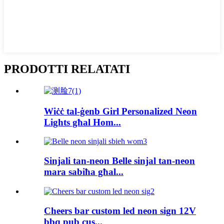
PRODOTTI RELATATI
Wiċċ tal-ġenb Girl Personalized Neon
Lights għal Hom...
Sinjali tan-neon Belle sinjal tan-neon
mara sabiħa għal...
Cheers bar custom led neon sign 12V
bbq pub cus...