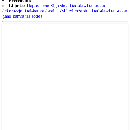
Preċedenti:
Li jmiss:
Happy neon Sign sinjali tad-dawl tan-neon
dekorazzjoni tal-kamra dwal tal-Milied roża sinjal tad-dawl tan-neon
għall-kamra tas-sodda