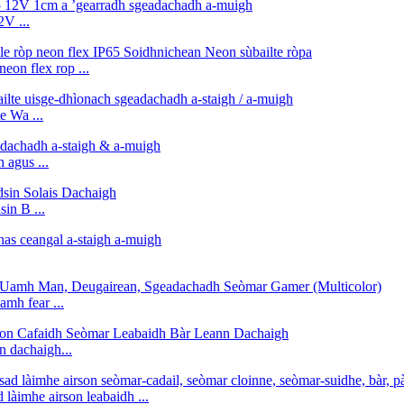
2V ...
eon flex rop ...
 Wa ...
agus ...
in B ...
mh fear ...
n dachaigh...
 làimhe airson leabaidh ...