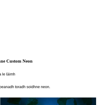
dhne Custom Neon
 le làimh
sbeanadh toradh soidhne neon.