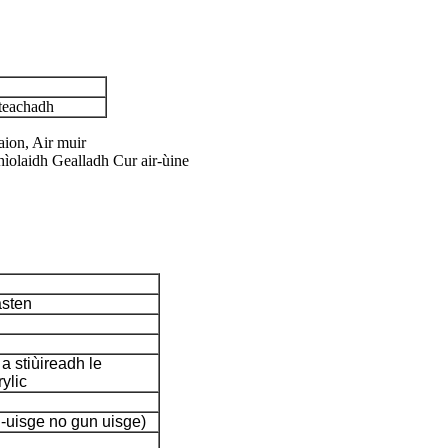
iteachadh
ion, Air muir
hìolaidh Gealladh Cur air-ùine
sten
 a stiùireadh le
rylic
n-uisge no gun uisge)