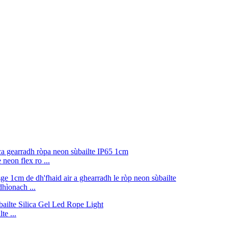
neon flex ro ...
hìonach ...
e ...