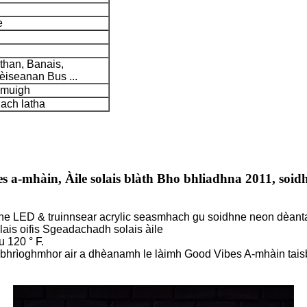
e
than, Banais,
tèiseanan Bus ...
-muigh
gach latha
s a-mhàin, Àile solais blàth Bho bhliadhna 2011, soi
ne LED & truinnsear acrylic seasmhach gu soidhne neon dèanta
ais oifis Sgeadachadh solais àile
u 120 ° F.
or bhrìoghmhor air a dhèanamh le làimh Good Vibes A-mhàin tai