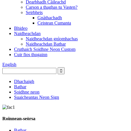
Dearbhadh Càileachd
Carson a thaghas tu Vasten?
Seirbheis
Gnàthachadh
Ceistean Cumanta
Bhideo
Naidheachdan
Naidheachdan gnìomhachas
Naidheachdan Bathar
Cruthaich Soidhne Neon Custom
Cuir fios thugainn
English
Dhachaigh
Bathar
Soidhne neon
Suaicheantas Neon Sign
Roinnean-seòrsa
Bathar