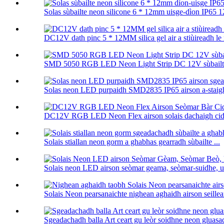
Solas sùbailte neon silicone 6 * 12mm uisge-dìon IP65 1
DC12V dath pinc 5 * 12MM silica gel air a stiùireadh le n
SMD 5050 RGB LED Neon Light Strip DC 12V sùbailte
Solas neon LED purpaidh SMD2835 IP65 airson a-staigh 
DC12V RGB LED Neon Flex airson solais dachaigh cids
Solais stiallan neon gorm a ghabhas gearradh sùbailte ...
Solais neon LED airson seòmar geama, seòmar-suidhe, ua
Solais Neon pearsanaichte nighean aghaidh airson seillea
Sgeadachadh balla Art ceart gu leòr soidhne neon gluasad