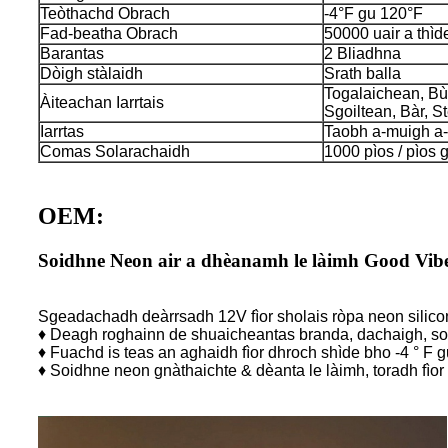
Teòthachd Obrach
-4°F gu 120°F
Fad-beatha Obrach
50000 uair a thìd
Barantas
2 Bliadhna
Dòigh stàlaidh
Srath balla
Togalaichean, Bù
Àiteachan Iarrtais
Sgoiltean, Bàr, S
Iarrtas
Taobh a-muigh a
Comas Solarachaidh
1000 pìos / pìos 
OEM:
Soidhne Neon air a dhèanamh le làimh Good Vibe
Sgeadachadh deàrrsadh 12V fìor sholais ròpa neon silico
♦ Deagh roghainn de shuaicheantas branda, dachaigh, sol
♦ Fuachd is teas an aghaidh fìor dhroch shìde bho -4 ° F g
♦ Soidhne neon gnàthaichte & dèanta le làimh, toradh fì