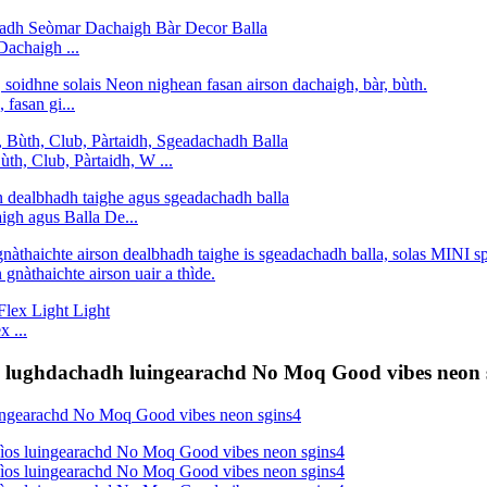
achaigh ...
fasan gi...
th, Club, Pàrtaidh, W ...
igh agus Balla De...
nàthaichte airson uair a thìde.
 ...
a’ lughdachadh luingearachd No Moq Good vibes neon 