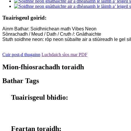
Tuairisgeul goirid:
Ainm Bathar: Soidhnichean math Vibes Neon
Sònrachadh / Meud / Dath / Cruth /: Gnàthaichte
Stuth soidhne neon: ròp neon sùbailte air a stiùireadh le gel s
Cuir post-d thugainn
Luchdaich sìos mar PDF
Mion-fhiosrachadh toraidh
Bathar Tags
Tuairisgeul bhidio:
Feartan toraidh: