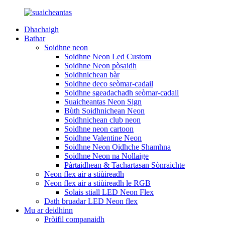
Dhachaigh
Bathar
Soidhne neon
Soidhne Neon Led Custom
Soidhne Neon pòsaidh
Soidhnichean bàr
Soidhne deco seòmar-cadail
Soidhne sgeadachadh seòmar-cadail
Suaicheantas Neon Sign
Bùth Soidhnichean Neon
Soidhnichean club neon
Soidhne neon cartoon
Soidhne Valentine Neon
Soidhne Neon Oidhche Shamhna
Soidhne Neon na Nollaige
Pàrtaidhean & Tachartasan Sònraichte
Neon flex air a stiùireadh
Neon flex air a stiùireadh le RGB
Solais stiall LED Neon Flex
Dath bruadar LED Neon flex
Mu ar deidhinn
Pròifil companaidh