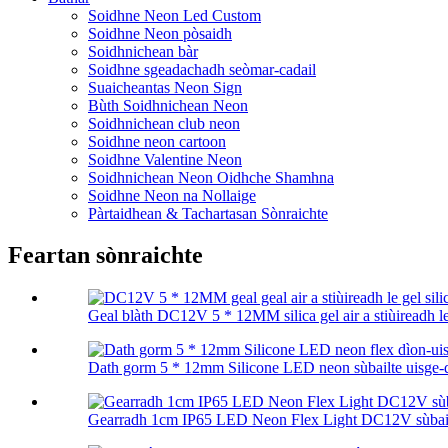
Soidhne Neon Led Custom
Soidhne Neon pòsaidh
Soidhnichean bàr
Soidhne sgeadachadh seòmar-cadail
Suaicheantas Neon Sign
Bùth Soidhnichean Neon
Soidhnichean club neon
Soidhne neon cartoon
Soidhne Valentine Neon
Soidhnichean Neon Oidhche Shamhna
Soidhne Neon na Nollaige
Pàrtaidhean & Tachartasan Sònraichte
Feartan sònraichte
Geal blàth DC12V 5 * 12MM silica gel air a stiùireadh le 
Dath gorm 5 * 12mm Silicone LED neon sùbailte uisge-d
Gearradh 1cm IP65 LED Neon Flex Light DC12V sùbailt