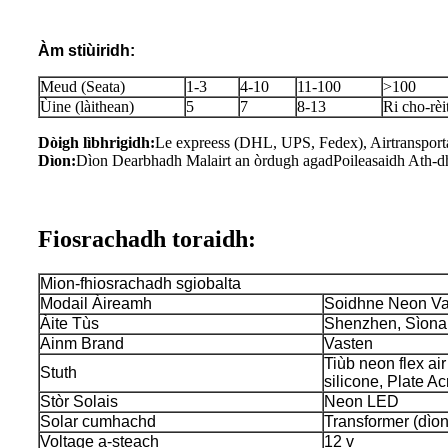
Àm stiùiridh:
Meud (Seata)
1-3
4-10
11-100
>100
Ùine (làithean)
5
7
8-13
Ri cho-rè
Dòigh lìbhrigidh:
Le expreess (DHL, UPS, Fedex), Airtransporta
Dìon:
Dìon Dearbhadh Malairt an òrdugh agad
Poileasaidh Ath-d
Fiosrachadh toraidh:
Mion-fhiosrachadh sgiobalta
Modail Àireamh
Soidhne Neon Va
Àite Tùs
Shenzhen, Sìona
Ainm Brand
Vasten
Tiùb neon flex air
Stuth
silicone, Plate Ac
Stòr Solais
Neon LED
Solar cumhachd
Transformer (dìo
Voltage a-steach
12 v