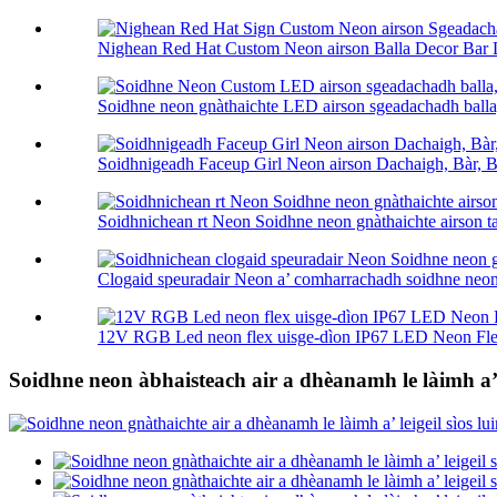
Nighean Red Hat Custom Neon airson Balla Decor Bar D
Soidhne neon gnàthaichte LED airson sgeadachadh balla, 
Soidhnigeadh Faceup Girl Neon airson Dachaigh, Bàr, Bù
Soidhnichean rt Neon Soidhne neon gnàthaichte airson ta
Clogaid speuradair Neon a’ comharrachadh soidhne neon g
12V RGB Led neon flex uisge-dìon IP67 LED Neon Flex
Soidhne neon àbhaisteach air a dhèanamh le làimh 