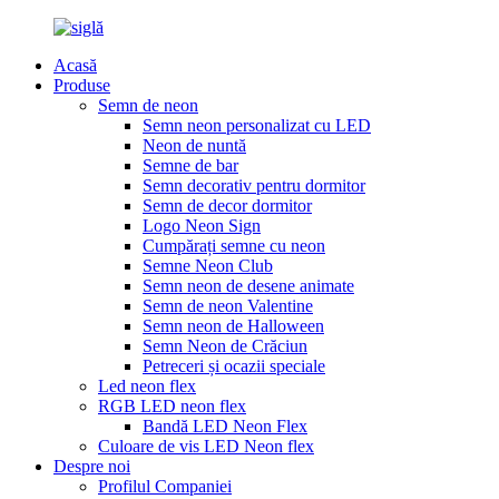
Acasă
Produse
Semn de neon
Semn neon personalizat cu LED
Neon de nuntă
Semne de bar
Semn decorativ pentru dormitor
Semn de decor dormitor
Logo Neon Sign
Cumpărați semne cu neon
Semne Neon Club
Semn neon de desene animate
Semn de neon Valentine
Semn neon de Halloween
Semn Neon de Crăciun
Petreceri și ocazii speciale
Led neon flex
RGB LED neon flex
Bandă LED Neon Flex
Culoare de vis LED Neon flex
Despre noi
Profilul Companiei