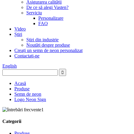
Asigurarea calității
De ce să alegi Vasten?
Serviciu
Personalizare
FAQ
Video
Știri
Știri din industrie
Noutăți despre produse
Creați un semn de neon personalizat
Contactaţi-ne
English
Acasă
Produse
Semn de neon
Logo Neon Sign
Categorii
Produse