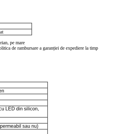
at
rian, pe mare
olitica de rambursare a garanției de expediere la timp
en
cu LED din silicon,
mpermeabil sau nu)