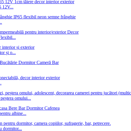
 12V...
..
xibil...
r și o...
.
peștera omului...
entru albine...
 dormitor...