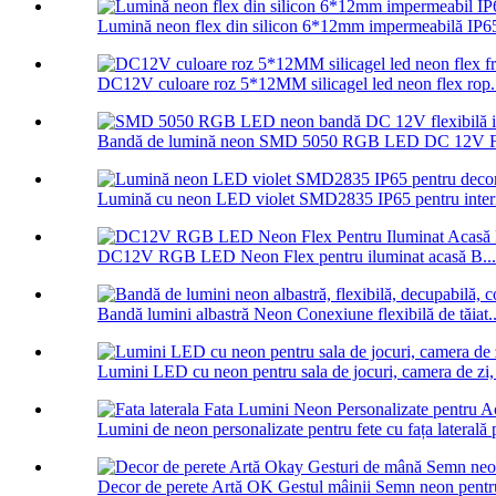
Lumină neon flex din silicon 6*12mm impermeabilă IP65
DC12V culoare roz 5*12MM silicagel led neon flex rop.
Bandă de lumină neon SMD 5050 RGB LED DC 12V Fle
Lumină cu neon LED violet SMD2835 IP65 pentru interio
DC12V RGB LED Neon Flex pentru iluminat acasă B...
Bandă lumini albastră Neon Conexiune flexibilă de tăiat..
Lumini LED cu neon pentru sala de jocuri, camera de zi, 
Lumini de neon personalizate pentru fete cu fața laterală p
Decor de perete Artă OK Gestul mâinii Semn neon pentru