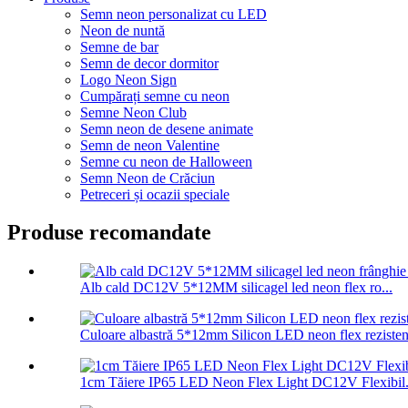
Semn neon personalizat cu LED
Neon de nuntă
Semne de bar
Semn de decor dormitor
Logo Neon Sign
Cumpărați semne cu neon
Semne Neon Club
Semn neon de desene animate
Semn de neon Valentine
Semne cu neon de Halloween
Semn Neon de Crăciun
Petreceri și ocazii speciale
Produse recomandate
Alb cald DC12V 5*12MM silicagel led neon flex ro...
Culoare albastră 5*12mm Silicon LED neon flex rezistent
1cm Tăiere IP65 LED Neon Flex Light DC12V Flexibil.