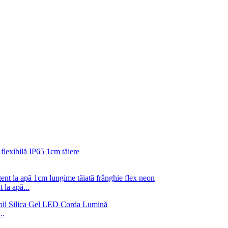
 la apă...
..