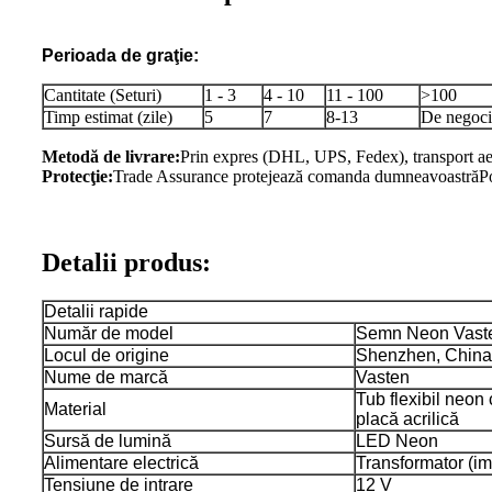
Perioada de graţie:
Cantitate (Seturi)
1 - 3
4 - 10
11 - 100
>100
Timp estimat (zile)
5
7
8-13
De negoci
Metodă de livrare:
Prin expres (DHL, UPS, Fedex), transport ae
Protecţie:
Trade Assurance protejează comanda dumneavoastră
P
Detalii produs:
Detalii rapide
Număr de model
Semn Neon Vast
Locul de origine
Shenzhen, China
Nume de marcă
Vasten
Tub flexibil neon 
Material
placă acrilică
Sursă de lumină
LED Neon
Alimentare electrică
Transformator (i
Tensiune de intrare
12 V