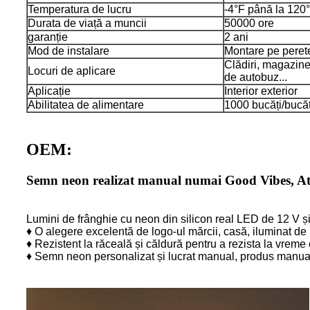
Temperatura de lucru
-4°F până la 120
Durata de viață a muncii
50000 ore
garanție
2 ani
Mod de instalare
Montare pe peret
Clădiri, magazine, 
Locuri de aplicare
de autobuz...
Aplicație
Interior exterior
Abilitatea de alimentare
1000 bucăți/bucăț
OEM:
Semn neon realizat manual numai Good Vibes, Atm
Lumini de frânghie cu neon din silicon real LED de 12 V și
♦ O alegere excelentă de logo-ul mărcii, casă, iluminat de
♦ Rezistent la răceală și căldură pentru a rezista la vreme
♦ Semn neon personalizat și lucrat manual, produs manual 