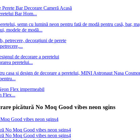
eretelui Bar Hom...
ui, modele de modă...
etrecere,...
area peretelui...
entru...
Flex...
ivrare picătură No Moq Good vibes neon sgins