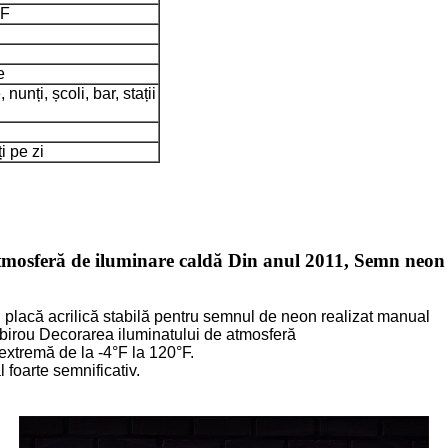
°F
e
nunți, școli, bar, stații
i pe zi
osferă de iluminare caldă Din anul 2011, Semn neon 
 placă acrilică stabilă pentru semnul de neon realizat manual
 birou Decorarea iluminatului de atmosferă
 extremă de la -4°F la 120°F.
foarte semnificativ.