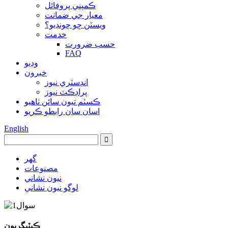
ڪمپني پروفائل
معيار جي ضمانت
ويسٽن ڇو چونڊيو؟
خدمت
حسب ضرورت
FAQ
وڊيو
خبرون
انڊسٽري نيوز
پراڊڪٽ نيوز
ڪسٽم نيون سائن ٺاهيو
اسان سان رابطو ڪريو
English
گهر
مصنوعات
نيون نشاني
لوگو نيون نشاني
ڪيٽيگريون