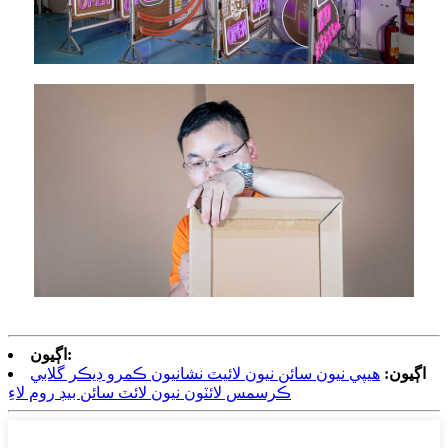
اڳيون:
اڳيون:
هيپي نيون سائن نيون لائيٽ نشانيون ڪمرو ڊيڪر گلابي
ڪرسمس لائٽون نيون لائٽ سائن بيڊ روم لاءِ