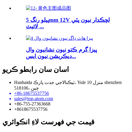
پيلو رنگ 5mm 12V لچڪدار نيون پٽي
لائيٽ ...
پيزا گرم ڪتو نيون نشانيون وال
ڊيڪريشن نيون ايس...
اسان سان رابطو ڪريو
Hanhaida ٽيڪنالاجي جدت پارڪ، Yule 10 منزل shenzhen
518106، چين
+86-18675537756
sales@top-atom.com
+86-755-27363668
+8618675537756
قيمت جي فهرست لاءِ انڪوائري