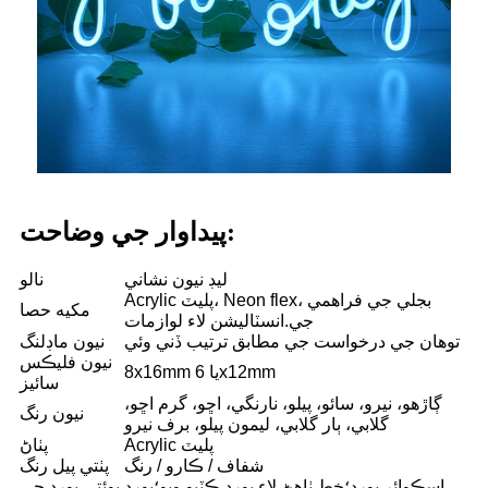
پيداوار جي وضاحت:
ليڊ نيون نشاني
نالو
Acrylic پليٽ، Neon flex، بجلي جي فراهمي
مکيه حصا
جي.انسٽاليشن لاء لوازمات
توهان جي درخواست جي مطابق ترتيب ڏني وئي
نيون ماڊلنگ
نيون فليڪس
8x16mm يا 6x12mm
سائيز
ڳاڙهو، نيرو، سائو، پيلو، نارنگي، اڇو، گرم اڇو،
نيون رنگ
گلابي، ٻار گلابي، ليمون پيلو، برف نيرو
Acrylic پليٽ
پٺاڻ
شفاف / ڪارو / رنگ
پٺتي پيل رنگ
اسڪوائر بورڊ؛خط ٺاهڻ لاء بورڊ ڪٽيو ويو؛بورڊ
پوئتي بورڊ جي