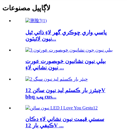
لاڳاپيل مصنوعات
پاسي واري ڇوڪري گهر لاءِ ذاتي ٿيل
نيون لائيٽون...
بيلي نيون نشانيون خوبصورت عورت
نيون نشاني لاءِ ...
چيئرز بار ڪسٽم ليڊ نيون سائن 12V
bbq پب cus...
سستي قيمت نيون نشاني لاءِ دڪان
ڪيفي بار 12V ...