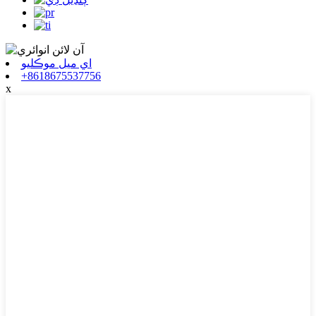
اي ميل موڪليو
+8618675537756
x