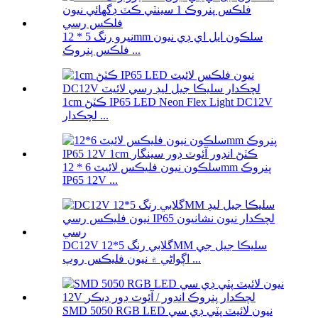
نيرو رنگ 5 * 12mm سلڪون ايل اي ڊي نيون
فلڪس پنروڪ ...
1cm ڪٽڻ IP65 LED Neon Flex Light DC12V
لچڪدار ...
سلڪون نيون فليڪس لائيٽ 6 * 12mm پنروڪ
IP65 12V ...
DC12V گلابي رنگ 5*12MM سليڪا جيل جي
اڳواڻي ۾ نيون فليڪس روپ ...
SMD 5050 RGB LED نيون لائيٽ پٽي ڊي سي