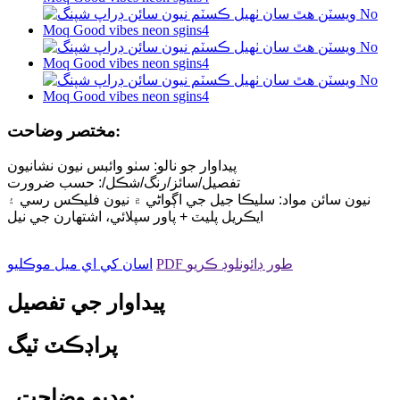
مختصر وضاحت:
پيداوار جو نالو: سٺو وائبس نيون نشانيون
تفصيل/سائز/رنگ/شڪل/: حسب ضرورت
نيون سائن مواد: سليڪا جيل جي اڳواڻي ۾ نيون فليڪس رسي ۽
ايڪريل پليٽ + پاور سپلائي، اشتهارن جي نيل
PDF طور ڊائونلوڊ ڪريو
اسان کي اي ميل موڪليو
پيداوار جي تفصيل
پراڊڪٽ ٽيگ
وڊيو وضاحت: