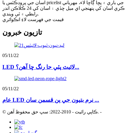
اسان جي پروڊڪٽس يا pricelist جي باري ۾ پڇا ڳاڇا لاء، مهرباني
ڪري اسان کي پنهنجي اي ميل ڇڏي ۽ اسان کي 24 ڪلاڪن اندر
رابطي ۾ ٿي ويندي.
قيمت جي فهرست لاءِ انڪوائري
تازيون خبرون
05/11/22
LED لائيٽ پٽي جا رنگ ڇا آهن؟...
05/11/22
عام LED نرم بتيون جي ٻن قسمن سان ...
-
© ڪاپي رائيٽ - 2010-2022: سڀ حق محفوظ آهن.