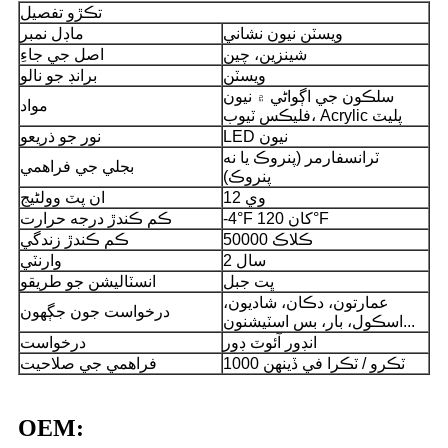
تڪڙو تفصيل
ويسٽن نيون نشاني
ماڊل نمبر
شينزين، چين
اصل جي جاءِ
ويسٽن
برانڊ جو نالو
سلڪون جي اڳواڻي ۾ نيون
مواد
فليڪس ٽيوب، Acrylic پليٽ
LED نيون
نور جو ذريعو
ٽرانسفارمر (پنروڪ يا نه
بجلي جي فراهمي
پنروڪ)
12 وي
ان پٽ وولٹیج
-4°F کان 120°F
ڪم ڪندڙ درجه حرارت
50000 ڪلاڪ
ڪم ڪندڙ زندگي
2 سال
وارنٽي
ڀت جبل
انسٽاليشن جو طريقو
عمارتون، دڪان، شاديون،
درخواست جون جڳھون
اسڪول، بار، بس اسٽيشنون...
انڊور آئوٽ ڊور
درخواست
1000 ٽڪرو / ٽڪرا في ڏينهن
فراهمي جي صلاحيت
OEM: