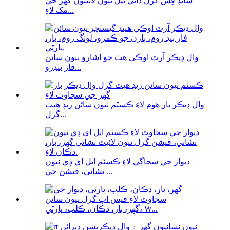
سائڊ فِس گرل ذاتي ٿيل نيون لائيٽون گھر جي
مک لاءِ...
وال ڊيڪر آرٽ اوڪي هٿ جو اشارو نيون سائن
فار بيڊرو...
وال ڊيڪر بار هوم لاءِ ڪسٽم نيون سائن ريڊ هيٽ
گرل...
ديوار جي سجاڳي لاءِ ڪسٽم ايل اي ڊي نيون
نشاني، فيشن جي ...
گهر، بار، دڪان، ڪلب، پارٽي، W...