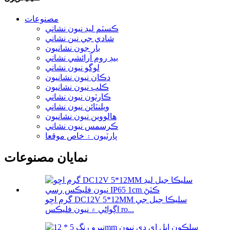
مصنوعات
ڪسٽم ليڊ نيون نشاني
شادي جي نين نشاني
بار جون نشانيون
بيڊ روم آرائشي نشاني
لوگو نيون نشاني
دڪان نيون نشانيون
ڪلب نيون نشانيون
ڪارٽون نيون نشاني
ويلنٽائن نيون نشاني
هالووین نيون نشانيون
ڪرسمس نيون نشاني
پارٽيون ۽ خاص موقعا
نمايان مصنوعات
گرم اڇو DC12V 5*12MM سليڪا جيل جي
اڳواڻي ۾ نيون فليڪس ro...