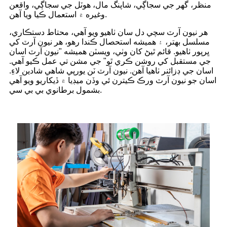
منظر، گهر جي سجاڳي، شاپنگ مال، هوٽل جي سجاڳي، واقعن
وغيره ۾ استعمال ڪيا ويا آهن.
هر نيون آرٽ سچي دل سان ٺاهيو ويو آهي، محتاط دستڪاري،
مسلسل بهتر، ۽ هميشه استحصال ڪندا رهو، هر نيون آرٽ کي
ڀرپور ٺاهيو. قائم ٿيڻ کان وٺي، ويسٽن هميشه "نيون آرٽ اسان
جي مستقبل کي روشن ڪري ٿو" جي مشن تي عمل ڪيو آهي.
اسان جي ڊزائنر ٺاهيا آهن. نيون آرٽ ٽن يورپي شاهي شادين لاءِ.
اسان جو نيون آرٽ ورڪ ڪيترن ئي وڏن ميڊيا ۾ ڏيکاريو ويو آهي
بشمول برطانوي بي بي سي.