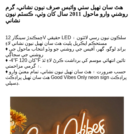
هٿ سان ٺهيل سٺي وائبس صرف نيون نشاني، گرم
روشني وارو ماحول 2011 سال کان وٺي، ڪسٽم نيون
نشاني
چمڪندڙ سينگار 12V حقيقي LED سلڪون نيون رسي لائٽون ۽
مستحڪم ايڪريل پليٽ هٿ سان ٺهيل نيون نشاني لاءِ
♦ برانڊ لوگو، گھر، آفيس جي روشني جو وڏو انتخاب ماحول جي
روشني جي سجاڳي
♦ -4°F کان 120°F تائين انتهائي موسم کي برداشت ڪرڻ لاءِ ٿڌ
۽ گرمي مزاحمتي.
♦ حسب ضرورت ۽ هٿ سان ٺهيل نيون نشاني، تمام معنيٰ وارو
هٿ سان ٺهيل پراڊڪٽ Good Vibes Only neon sign پراڊڪٽ
ڊسپلي.