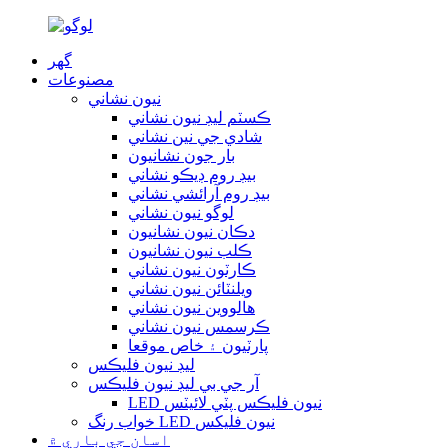
گهر
مصنوعات
نيون نشاني
ڪسٽم ليڊ نيون نشاني
شادي جي نين نشاني
بار جون نشانيون
بيڊ روم ڊيڪو نشاني
بيڊ روم آرائشي نشاني
لوگو نيون نشاني
دڪان نيون نشانيون
ڪلب نيون نشانيون
ڪارٽون نيون نشاني
ويلنٽائن نيون نشاني
هالووین نيون نشاني
ڪرسمس نيون نشاني
پارٽيون ۽ خاص موقعا
ليڊ نيون فليڪس
آر جي بي ليڊ نيون فليڪس
LED نيون فليڪس پٽي لائيٽس
خواب رنگ LED نيون فلیکس
اسان جي باري ۾