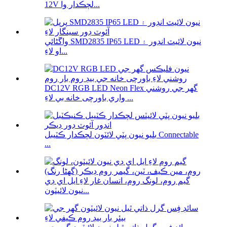
12V لچڪدار وا...
واڱڻائي SMD2835 IP65 LED نيون لائيٽ انڊور ۽
او لاءِ...
DC12V RGB LED Neon Flex گھر جي روشني
واري باورچی خانه بي لاءِ ...
بليو نيون پٽي لائٽون لچڪدار ڪٽيبل Connectable
...
گيم روم، لونگ روم، انسان غار لاءِ ايل اي ڊي
نيون لائيٽون...