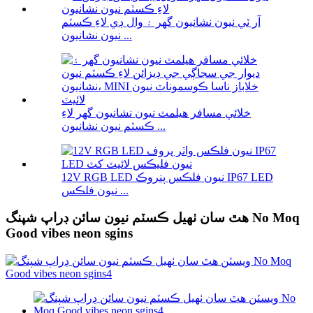
آر ٽي نيون نشانيون گھر ۽ وال ڊي لاءِ ڪسٽم
نيون نشانيون ...
خلائي مسافر هيلمٽ نيون نشانيون گهر لاءِ
ڪسٽم نيون نشانيون ...
12V RGB LED نيون فلڪس پنروڪ IP67 LED
نيون فلڪس ...
هٿ سان ٺهيل ڪسٽم نيون سائن ڊراپ شپنگ No Moq
Good vibes neon sgins