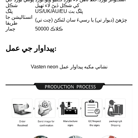
کي شڪل ڏيڻ لاء ٺهيل
شڪل
US/UK/AU/EU پلگ بٽ
پلگ
انسٽاليشن جا
چڙهڻ (ديوار تي) يا رسيءَ سان لٽڪڻ (ڇت تي)
طريقا
50000 ڪلاڪ
ڄمار
پيداوار جي عمل:
Vasten neon نشاني مکيه پيداوار عمل