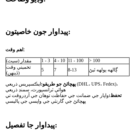
پيداوار جون خاصيتون:
اهم وقت:
1 - 3
4 - 10
11 - 100
> 100
مقدار (سيٽ)
تخميني وقت
ڳالهه ٻولهه ٿيڻ
8-13
7
5
(ڏينهن)
پهچائڻ جو طريقو:
ايڪسپريس ذريعي (DHL، UPS، Fedex)،
هوائي ٽرانسپورٽ، سمنڊ ذريعي
تحفظ:
واپار جي ضمانت جي حفاظت توهان جي آرڊر
وقت تي
پهچائڻ جي گارنٽي جي واپسي جي پاليسي
پيداوار جا تفصيل: