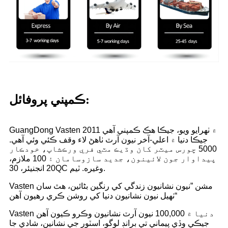
ڪمپني پروفائل:
GuangDong Vasten 2011 ۾ ٺهرايو ويو، جيڪا هڪ ڪمپني آهي
جيڪا دنيا ۾ اعلي-آخر نيون آرٽ ٺاهڻ لاء وقف ڪئي وئي آهي.
5000 چورس ميٽر کان وڌيڪ مٽي فري ورڪشاپ، خودڪار
پيداوار جون لائينون، جديد سازوسامان ۽ 100 ملازم،
20 انجنيئر، 30QC وغيره. ٽيم.
Vasten مشن ”نيون نشانيون زندگي کي رنگين بڻائين، هٿ سان
ٺهيل نيون نشانيون دنيا کي روشن ڪري رهيون آهن“
Vasten دنيا ۾ 100,000 نيون آرٽ نشانيون وڪرو ڪيون آهن
جيڪي وڏي پيماني تي برانڊ لوگو، اسٽور جي نشانين، شادي جا