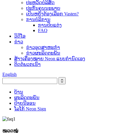
ປະ​ຫວັດ​ບໍ​ລິ​ສັດ
ປະ​ກັນ​ຄຸນ​ນະ​ພາບ
ເປັນຫຍັງຕ້ອງເລືອກ Vasten?
ການບໍລິການ
ການປັບແຕ່ງ
FAQ
ວິດີໂອ
ຂ່າວ
ຂ່າວອຸດສາຫະກໍາ
ຂ່າວຜະລິດຕະພັນ
ສ້າງເຄື່ອງໝາຍ Neon ແບບກຳນົດເອງ
ຕິດ​ຕໍ່​ພວກ​ເຮົາ
English
ບ້ານ
ຜະລິດຕະພັນ
ປ້າຍນີອອນ
ໂລໂກ້ Neon Sign
ໝວດໝູ່