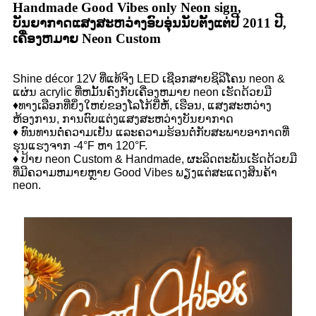
Handmade Good Vibes only Neon sign,
ບັນຍາກາດແສງສະຫວ່າງອົບອຸ່ນນັບຕັ້ງແຕ່ປີ 2011 ປີ,
ເຄື່ອງຫມາຍ Neon Custom
Shine décor 12V ທີ່ແທ້ຈິງ LED ເຊືອກສາຍຊິລິໂຄນ neon &
ແຜ່ນ acrylic ທີ່ຫມັ້ນຄົງກັບເຄື່ອງຫມາຍ neon ເຮັດດ້ວຍມື
♦ທາງເລືອກທີ່ຍິ່ງໃຫຍ່ຂອງໂລໂກ້ຍີ່ຫໍ້, ເຮືອນ, ແສງສະຫວ່າງ
ຫ້ອງການ, ການຕົບແຕ່ງແສງສະຫວ່າງບັນຍາກາດ
♦ ທົນທານຕໍ່ຄວາມເຢັນ ແລະຄວາມຮ້ອນຕໍ່ກັບສະພາບອາກາດທີ່
ຮຸນແຮງຈາກ -4°F ຫາ 120°F.
♦ ປ້າຍ neon Custom & Handmade, ຜະລິດຕະພັນເຮັດດ້ວຍມື
ທີ່ມີຄວາມຫມາຍຫຼາຍ Good Vibes ພຽງແຕ່ສະແດງສິນຄ້າ
neon.