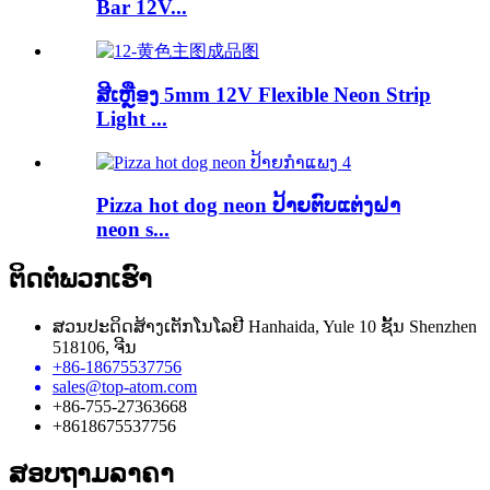
Bar 12V...
ສີເຫຼືອງ 5mm 12V Flexible Neon Strip
Light ...
Pizza hot dog neon ປ້າຍຕົບແຕ່ງຝາ
neon s...
ຕິດ​ຕໍ່​ພວກ​ເຮົາ
ສວນປະດິດສ້າງເຕັກໂນໂລຢີ Hanhaida, Yule 10 ຊັ້ນ Shenzhen
518106, ຈີນ
+86-18675537756
sales@top-atom.com
+86-755-27363668
+8618675537756
ສອບຖາມລາຄາ