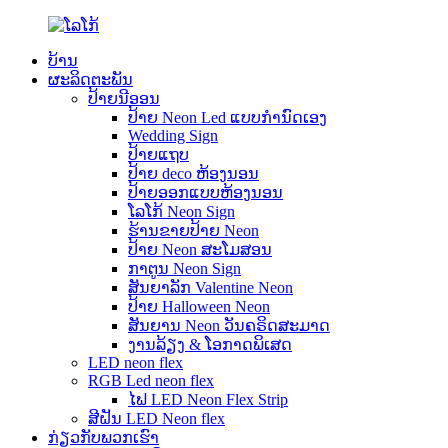
ບ້ານ
ຜະລິດຕະພັນ
ປ້າຍນີອອນ
ປ້າຍ Neon Led ແບບກຳນົດເອງ
Wedding Sign
ປ້າຍແຖບ
ປ້າຍ deco ຫ້ອງນອນ
ປ້າຍອອກແບບຫ້ອງນອນ
ໂລໂກ້ Neon Sign
ຮ້ານຂາຍປ້າຍ Neon
ປ້າຍ Neon ສະໂມສອນ
ກາຕູນ Neon Sign
ສັນຍາລັກ Valentine Neon
ປ້າຍ Halloween Neon
ສັນ​ຍານ Neon ວັນ​ຄຣິດ​ສະ​ມາດ​
ງານລ້ຽງ & ໂອກາດພິເສດ
LED neon flex
RGB Led neon flex
ໄຟ LED Neon Flex Strip
ສີຝັນ LED Neon flex
ກ່ຽວ​ກັບ​ພວກ​ເຮົາ