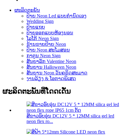
ຜະລິດຕະພັນ
ປ້າຍ Neon Led ແບບກຳນົດເອງ
Wedding Sign
ປ້າຍແຖບ
ປ້າຍອອກແບບຫ້ອງນອນ
ໂລໂກ້ Neon Sign
ຮ້ານຂາຍປ້າຍ Neon
ປ້າຍ Neon ສະໂມສອນ
ກາຕູນ Neon Sign
ສັນຍາລັກ Valentine Neon
ສັນຍານ Halloween Neon
ສັນ​ຍານ Neon ວັນ​ຄຣິດ​ສະ​ມາດ​
ງານລ້ຽງ & ໂອກາດພິເສດ
ຜະລິດຕະພັນທີ່ໂດດເດັ່ນ
ສີຂາວອົບອຸ່ນ DC12V 5 * 12MM silica gel led
neon flex ro...