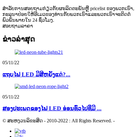
ສໍາ​ລັບ​ການ​ສອບ​ຖາມ​ກ່ຽວ​ກັບ​ຜະ​ລິດ​ຕະ​ພັນ​ຫຼື pricelist ຂອງ​ພວກ​ເຮົາ​,
ກະ​ລຸ​ນາ​ປ່ອຍ​ໃຫ້​ອີ​ເມວ​ຂອງ​ທ່ານ​ກັບ​ພວກ​ເຮົາ​ແລະ​ພວກ​ເຮົາ​ຈະ​ຕິດ​ຕໍ່​
ພົວ​ພັນ​ພາຍ​ໃນ 24 ຊົ່ວ​ໂມງ​.
ສອບຖາມລາຄາ
ຂ່າວ​ລ່າ​ສຸດ
05/11/22
ແຖບໄຟ LED ມີສີຫຍັງແດ່?...
05/11/22
ສອງປະເພດຂອງໄຟ LED ອ່ອນທົ່ວໄປທີ່ມີ ...
© ສະຫງວນລິຂະສິດ - 2010-2022 : All Rights Reserved.
-