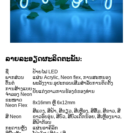
ລາຍ​ລະ​ອຽດ​ຜະ​ລິດ​ຕະ​ພັນ​:
ຊື່
ປ້າຍໄຟ LED
ພາກສ່ວນ
ແຜ່ນ Acrylic, Neon flex, ການສະຫນອງ
ຕົ້ນຕໍ
ພະລັງງານ.ອຸປະກອນເສີມສໍາລັບການຕິດຕັ້ງ
ການສ້າງແບບ
ປັບແຕ່ງຕາມການຮ້ອງຂໍຂອງທ່ານ
ຈໍາລອງ Neon
ຂະໜາດ
8x16mm ຫຼື 6x12mm
Neon Flex
ສີແດງ, ສີຟ້າ, ສີຂຽວ, ສີເຫຼືອງ, ສີສົ້ມ, ສີຂາວ, ສີ
ສີ Neon
ຂາວອົບອຸ່ນ, ສີບົວ, ສີບົວເດັກນ້ອຍ, ສີເຫຼືອງນາວ,
ສີຟ້າກ້ອນ
ກະດານຫຼັງ
ແຜ່ນອາຄິລິກ