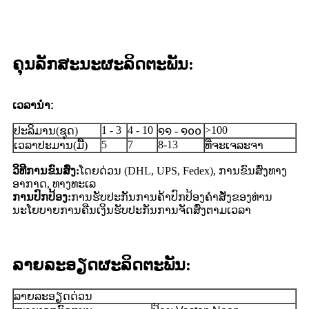
ຄຸນ​ລັກ​ສະ​ນະ​ຜະ​ລິດ​ຕະ​ພັນ​:
ເວລານໍາ:
1 - 3
4 - 10
>100
ປະລິມານ(ຊຸດ)
໑໑ - ໑໐໐
5
7
8-13
ເວລາປະມານ(ມື້)
ທີ່ຈະເຈລະຈາ
ວິທີການຂົນສົ່ງ:
ໂດຍດ່ວນ (DHL, UPS, Fedex), ການຂົນສົ່ງທາງ
ອາກາດ, ທາງທະເລ
ການປົກປ້ອງ:
ການຮັບປະກັນການຄ້າປົກປ້ອງຄໍາສັ່ງຂອງທ່ານ
ນະໂຍບາຍການຄືນເງິນຮັບປະກັນການຈັດສົ່ງຕາມເວລາ
ລາຍລະອຽດຜະລິດຕະພັນ:
ລາຍລະອຽດດ່ວນ