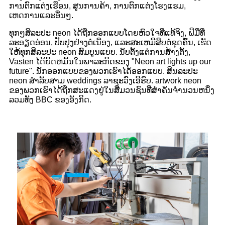
ການຕົກແຕ່ງເຮືອນ, ສູນການຄ້າ, ການຕົກແຕ່ງໂຮງແຮມ,
ເຫດການແລະອື່ນໆ.
ທຸກໆສິລະປະ neon ໄດ້ຖືກອອກແບບໂດຍຫົວໃຈທີ່ແທ້ຈິງ, ຝີມືທີ່
ລະອຽດອ່ອນ, ປັບປຸງຢ່າງຕໍ່ເນື່ອງ, ແລະສະເຫມີສືບຕໍ່ຂຸດຄົ້ນ, ເຮັດ
ໃຫ້ທຸກສິລະປະ neon ສົມບູນແບບ. ນັບຕັ້ງແຕ່ການສ້າງຕັ້ງ,
Vasten ໄດ້ຍຶດຫມັ້ນໃນພາລະກິດຂອງ "Neon art lights up our
future". ນັກອອກແບບຂອງພວກເຮົາໄດ້ອອກແບບ. ສິນລະປະ
neon ສໍາລັບສາມ weddings ລາຊະວົງເອີຣົບ. artwork neon
ຂອງພວກເຮົາໄດ້ຖືກສະແດງຢູ່ໃນສື່ມວນຊົນທີ່ສໍາຄັນຈໍານວນຫນຶ່ງ
ລວມທັງ BBC ຂອງອັງກິດ.