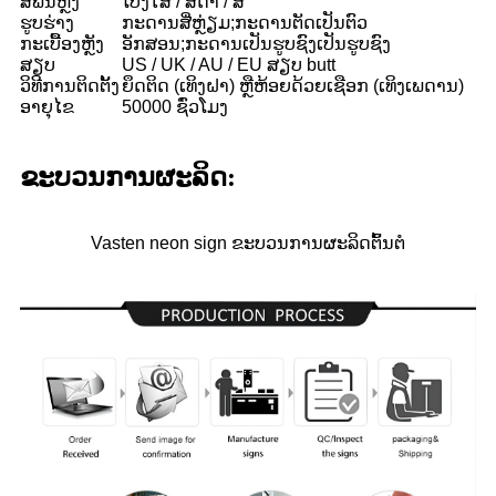
ສີພື້ນຫຼັງ
ໂປ່ງໃສ / ສີດໍາ / ສີ
ຮູບຮ່າງ
ກະດານສີ່ຫຼ່ຽມ;ກະດານຕັດເປັນຕົວ
ກະເບື້ອງຫຼັງ
ອັກສອນ;ກະດານເປັນຮູບຊົງເປັນຮູບຊົງ
ສຽບ
US / UK / AU / EU ສຽບ butt
ວິທີການຕິດຕັ້ງ
ຍຶດຕິດ (ເທິງຝາ) ຫຼືຫ້ອຍດ້ວຍເຊືອກ (ເທິງເພດານ)
ອາ​ຍຸ​ໄຂ
50000 ຊົ່ວໂມງ
ຂະ​ບວນ​ການ​ຜະ​ລິດ​:
Vasten neon sign ຂະບວນການຜະລິດຕົ້ນຕໍ