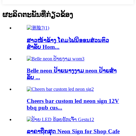
ຜະ​ລິດ​ຕະ​ພັນ​ທີ່​ກ່ຽວ​ຂ້ອງ
ສາວໜ້າຂ້າງ ໂຄມໄຟນີອອນສ່ວນຕົວ
ສຳລັບ Hom...
Belle neon ປ້າຍນາງງາມ neon ປ້າຍສໍາ
ລັບ ...
Cheers bar custom led neon sign 12V
bbq pub cus...
ລາຄາຖືກສຸດ Neon Sign for Shop Cafe