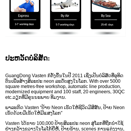
ປະ​ຫວັດ​ບໍ​ລິ​ສັດ:
GuangDong Vasten ກໍ່ຕັ້ງຂຶ້ນໃນປີ 2011 ເຊິ່ງເປັນບໍລິສັດທີ່ອຸທິດ
ຕົນເພື່ອສ້າງສິລະປະ neon ລະດັບສູງໃນໂລກ. With over 5000
square metres-free workshop, automatic line production,
modernized equipment and 100 staff, 20 engineers, 30QC
etc.ວຽກທີ່ມີຄຸນນະພາບ ທີມງານ.
ພາລະກິດ Vasten “ປ້າຍ Neon ເຮັດໃຫ້ຊີວິດມີສີສັນ, ປ້າຍ Neon
ເຮັດດ້ວຍມືເຮັດໃຫ້ມີແສງໂລກ”
Vasten ໄດ້ຂາຍ 100,000 ປ້າຍສິລະປະ neon ສູ່ໂລກທີ່ຖືກນໍາໃຊ້
ຢ່າງກວ້າງຂວາງໃນໂລໂກ້ຍີ່ຫໍ້, ປ້າຍຮ້ານ, scenes ການແຕ່ງງານ,