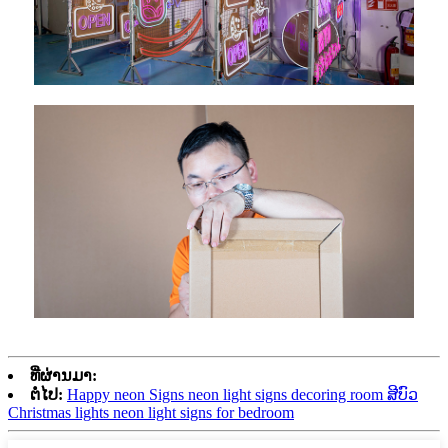
ທີ່ຜ່ານມາ:
ຕໍ່ໄປ:
Happy neon Signs neon light signs decoring room ສີບົວ
Christmas lights neon light signs for bedroom