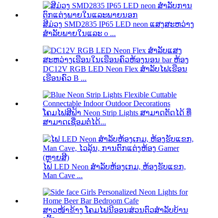
ສີມ່ວງ SMD2835 IP65 LED neon ແສງສະຫວ່າງ
ສໍາລັບພາຍໃນແລະ o ...
DC12V RGB LED Neon Flex ສໍາລັບໄຟເຮືອນ
ເຮືອນຄົວ B ...
ໂຄມໄຟສີຟ້າ Neon Strip Lights ສາມາດຕັດໄດ້ ທີ່
ສາມາດເຊື່ອມຕໍ່ໄດ້...
ໄຟ LED Neon ສໍາລັບຫ້ອງເກມ, ຫ້ອງຮັບແຂກ,
Man Cave ...
ສາວໜ້າຂ້າງ ໂຄມໄຟນີອອນສ່ວນຕົວສຳລັບບ້ານ