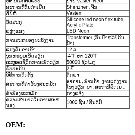
ໝາຍເລກຕົວແບບ
ປ້າຍ Vasten Neon
ສະ​ຖານ​ທີ່​ຕົ້ນ​ກໍາ​ເນີດ
Shenzhen, ຈີນ
Vasten
ຊື່ຍີ່ຫໍ້
Silicone led neon flex tube,
ວັດສະດຸ
Acrylic Plate
LED Neon
ແຫຼ່ງແສງ
Transformer (ກັນນ້ໍາຫລືບໍ່ກັນ
ການສະຫນອງພະລັງງານ
ນ້ໍາ)
ແຮງດັນຂາເຂົ້າ
12 ວ
ອຸນຫະພູມເຮັດວຽກ
-4°F ຫາ 120°F
ຕະຫຼອດຊີວິດການເຮັດວຽກ
50000 ຊົ່ວໂມງ
ຮັບປະກັນ
2 ປີ
ວິທີການຕິດຕັ້ງ
ຕິດຝາ
ອາຄານ, ຮ້ານຄ້າ, ງານແຕ່ງງານ,
ສະຖານທີ່ຄໍາຮ້ອງສະຫມັກ
ໂຮງຮຽນ, ບາ, ສະຖານີລົດເມ ...
ຄໍາຮ້ອງສະຫມັກ
ກາງແຈ້ງ
ຄວາມສາມາດໃນການສະຫ
1000 ຊິ້ນ / ຊິ້ນຕໍ່ມື້
ນອງ
OEM: