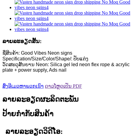
ລາຍ​ລະ​ອຽດ​ສັ້ນ​:
ຊື່ສິນຄ້າ: Good Vibes Neon signs
Specification/Size/Color/Shape/: ປັບແຕ່ງ
ວັດສະດຸສັນຍານ Neon: Silica gel led neon flex rope & acrylic
plate + power supply, Ads nail
ສົ່ງອີເມວຫາພວກເຮົາ
ດາວໂຫຼດເປັນ PDF
ລາຍລະອຽດຜະລິດຕະພັນ
ປ້າຍກຳກັບສິນຄ້າ
ລາຍລະອຽດວິດີໂອ: