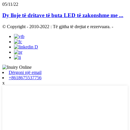
05/11/22
Dy lloje të dritave të buta LED të zakonshme me ...
© Copyright - 2010-2022 : Të gjitha të drejtat e rezervuara.
-
Dërgoni një email
+8618675537756
x