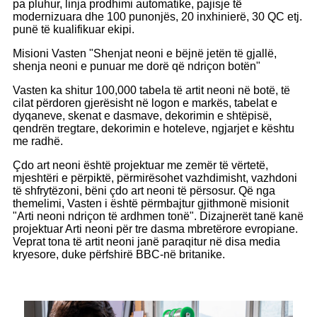
pa pluhur, linja prodhimi automatike, pajisje të
modernizuara dhe 100 punonjës, 20 inxhinierë, 30 QC etj.
punë të kualifikuar ekipi.
Misioni Vasten "Shenjat neoni e bëjnë jetën të gjallë,
shenja neoni e punuar me dorë që ndriçon botën"
Vasten ka shitur 100,000 tabela të artit neoni në botë, të
cilat përdoren gjerësisht në logon e markës, tabelat e
dyqaneve, skenat e dasmave, dekorimin e shtëpisë,
qendrën tregtare, dekorimin e hoteleve, ngjarjet e kështu
me radhë.
Çdo art neoni është projektuar me zemër të vërtetë,
mjeshtëri e përpiktë, përmirësohet vazhdimisht, vazhdoni
të shfrytëzoni, bëni çdo art neoni të përsosur. Që nga
themelimi, Vasten i është përmbajtur gjithmonë misionit
"Arti neoni ndriçon të ardhmen tonë". Dizajnerët tanë kanë
projektuar Arti neoni për tre dasma mbretërore evropiane.
Veprat tona të artit neoni janë paraqitur në disa media
kryesore, duke përfshirë BBC-në britanike.