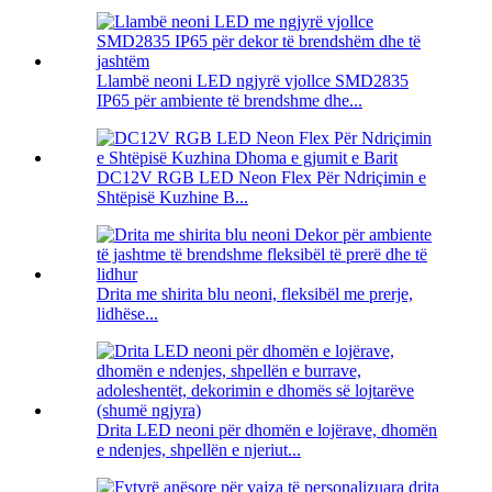
Llambë neoni LED ngjyrë vjollce SMD2835
IP65 për ambiente të brendshme dhe...
DC12V RGB LED Neon Flex Për Ndriçimin e
Shtëpisë Kuzhine B...
Drita me shirita blu neoni, fleksibël me prerje,
lidhëse...
Drita LED neoni për dhomën e lojërave, dhomën
e ndenjes, shpellën e njeriut...