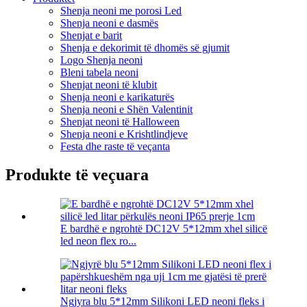
Shenja neoni me porosi Led
Shenja neoni e dasmës
Shenjat e barit
Shenja e dekorimit të dhomës së gjumit
Logo Shenja neoni
Bleni tabela neoni
Shenjat neoni të klubit
Shenja neoni e karikaturës
Shenja neoni e Shën Valentinit
Shenjat neoni të Halloween
Shenja neoni e Krishtlindjeve
Festa dhe raste të veçanta
Produkte të veçuara
E bardhë e ngrohtë DC12V 5*12mm xhel silicë
led neon flex ro...
Ngjyra blu 5*12mm Silikoni LED neoni fleks i