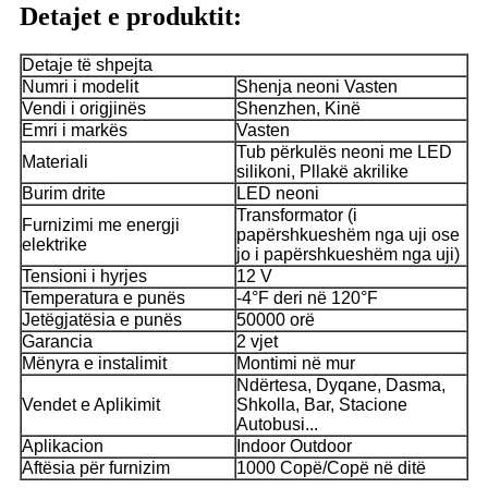
Detajet e produktit:
Detaje të shpejta
Numri i modelit
Shenja neoni Vasten
Vendi i origjinës
Shenzhen, Kinë
Emri i markës
Vasten
Tub përkulës neoni me LED
Materiali
silikoni, Pllakë akrilike
Burim drite
LED neoni
Transformator (i
Furnizimi me energji
papërshkueshëm nga uji ose
elektrike
jo i papërshkueshëm nga uji)
Tensioni i hyrjes
12 V
Temperatura e punës
-4°F deri në 120°F
Jetëgjatësia e punës
50000 orë
Garancia
2 vjet
Mënyra e instalimit
Montimi në mur
Ndërtesa, Dyqane, Dasma,
Vendet e Aplikimit
Shkolla, Bar, Stacione
Autobusi...
Aplikacion
Indoor Outdoor
Aftësia për furnizim
1000 Copë/Copë në ditë