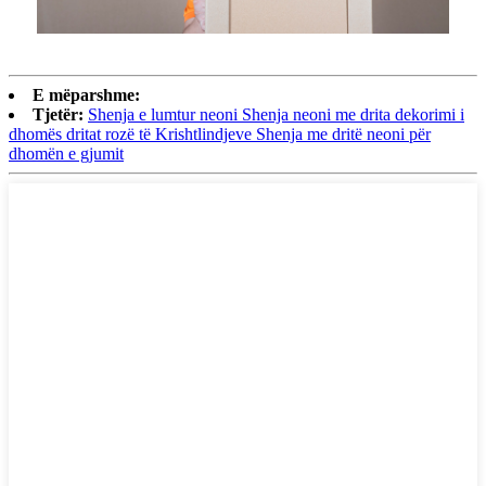
E mëparshme:
Tjetër:
Shenja e lumtur neoni Shenja neoni me drita dekorimi i
dhomës dritat rozë të Krishtlindjeve Shenja me dritë neoni për
dhomën e gjumit