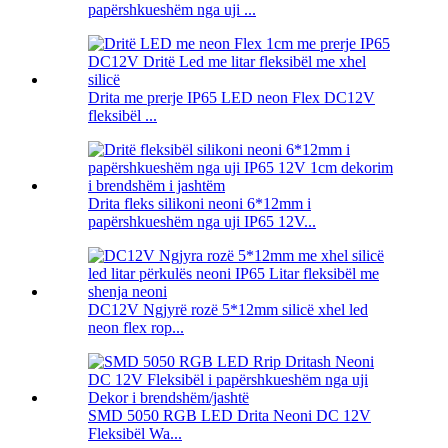
papërshkueshëm nga uji ...
Drita me prerje IP65 LED neon Flex DC12V
fleksibël ...
Drita fleks silikoni neoni 6*12mm i
papërshkueshëm nga uji IP65 12V...
DC12V Ngjyrë rozë 5*12mm silicë xhel led
neon flex rop...
SMD 5050 RGB LED Drita Neoni DC 12V
Fleksibël Wa...