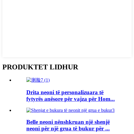
PRODUKTET LIDHUR
Drita neoni të personalizuara të
fytyrës anësore për vajza për Hom...
Belle neoni nënshkruan një shenjë
neoni për një grua të bukur për ...