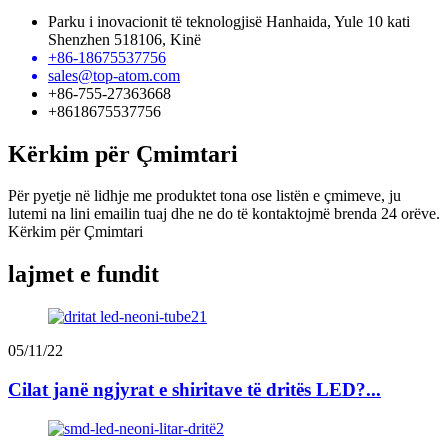
Parku i inovacionit të teknologjisë Hanhaida, Yule 10 kati
Shenzhen 518106, Kinë
+86-18675537756
sales@top-atom.com
+86-755-27363668
+8618675537756
Kërkim për Çmimtari
Për pyetje në lidhje me produktet tona ose listën e çmimeve, ju
lutemi na lini emailin tuaj dhe ne do të kontaktojmë brenda 24 orëve.
Kërkim për Çmimtari
lajmet e fundit
05/11/22
Cilat janë ngjyrat e shiritave të dritës LED?...