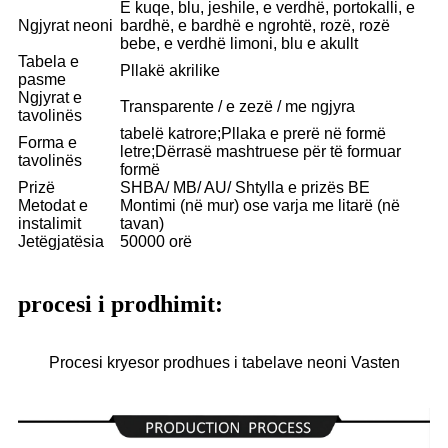
E kuqe, blu, jeshile, e verdhë, portokalli, e
Ngjyrat neoni
bardhë, e bardhë e ngrohtë, rozë, rozë
bebe, e verdhë limoni, blu e akullt
Tabela e
Pllakë akrilike
pasme
Ngjyrat e
Transparente / e zezë / me ngjyra
tavolinës
tabelë katrore;Pllaka e prerë në formë
Forma e
letre;Dërrasë mashtruese për të formuar
tavolinës
formë
Prizë
SHBA/ MB/ AU/ Shtylla e prizës BE
Metodat e
Montimi (në mur) ose varja me litarë (në
instalimit
tavan)
Jetëgjatësia
50000 orë
procesi i prodhimit:
Procesi kryesor prodhues i tabelave neoni Vasten