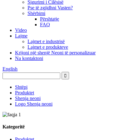
Sigurimi i Cilësisë
Pse të zgjidhni Vasten?
Shërbimi
Përshtatje
FAQ
Video
Lajme
Lajmet e industrisë
Lajmet e produkteve
Krijoni një shenjë Neoni të personalizuar
Na kontaktoni
English
Shtëpi
Produktet
Shenja neoni
Logo Shenja neoni
Kategoritë
Produktet