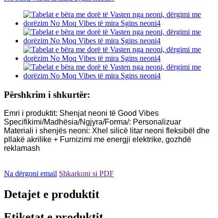
Përshkrim i shkurtër:
Emri i produktit: Shenjat neoni të Good Vibes
Specifikimi/Madhësia/Ngjyra/Forma/: Personalizuar
Materiali i shenjës neoni: Xhel silicë litar neoni fleksibël dhe
pllakë akrilike + Furnizimi me energji elektrike, gozhdë
reklamash
Na dërgoni email
Shkarkoni si PDF
Detajet e produktit
Etiketat e produktit