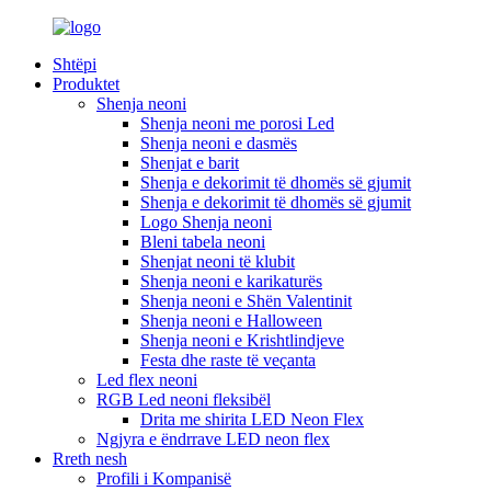
Shtëpi
Produktet
Shenja neoni
Shenja neoni me porosi Led
Shenja neoni e dasmës
Shenjat e barit
Shenja e dekorimit të dhomës së gjumit
Shenja e dekorimit të dhomës së gjumit
Logo Shenja neoni
Bleni tabela neoni
Shenjat neoni të klubit
Shenja neoni e karikaturës
Shenja neoni e Shën Valentinit
Shenja neoni e Halloween
Shenja neoni e Krishtlindjeve
Festa dhe raste të veçanta
Led flex neoni
RGB Led neoni fleksibël
Drita me shirita LED Neon Flex
Ngjyra e ëndrrave LED neon flex
Rreth nesh
Profili i Kompanisë