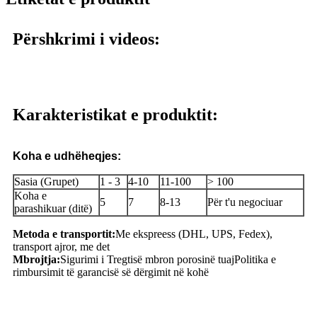
Përshkrimi i videos:
Karakteristikat e produktit:
Koha e udhëheqjes:
Sasia (Grupet)
1 - 3
4-10
11-100
> 100
Koha e
5
7
8-13
Për t'u negociuar
parashikuar (ditë)
Metoda e transportit:
Me ekspreess (DHL, UPS, Fedex),
transport ajror, me det
Mbrojtja:
Sigurimi i Tregtisë mbron porosinë tuaj
Politika e
rimbursimit të garancisë së dërgimit në kohë