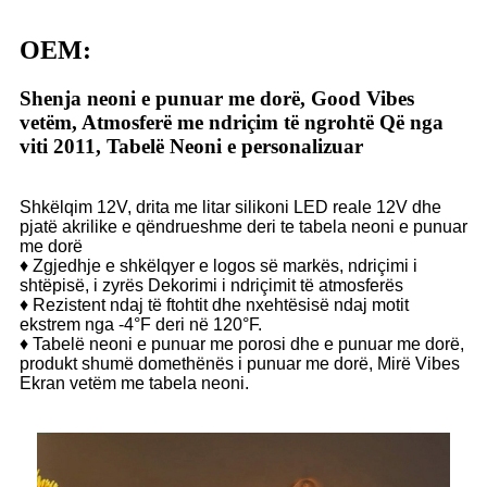
OEM:
Shenja neoni e punuar me dorë, Good Vibes
vetëm, Atmosferë me ndriçim të ngrohtë Që nga
viti 2011, Tabelë Neoni e personalizuar
Shkëlqim 12V, drita me litar silikoni LED reale 12V dhe
pjatë akrilike e qëndrueshme deri te tabela neoni e punuar
me dorë
♦ Zgjedhje e shkëlqyer e logos së markës, ndriçimi i
shtëpisë, i zyrës Dekorimi i ndriçimit të atmosferës
♦ Rezistent ndaj të ftohtit dhe nxehtësisë ndaj motit
ekstrem nga -4°F deri në 120°F.
♦ Tabelë neoni e punuar me porosi dhe e punuar me dorë,
produkt shumë domethënës i punuar me dorë, Mirë Vibes
Ekran vetëm me tabela neoni.