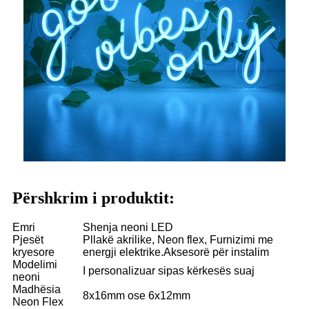
Përshkrim i produktit:
Emri
Shenja neoni LED
Pjesët
Pllakë akrilike, Neon flex, Furnizimi me
kryesore
energji elektrike.Aksesorë për instalim
Modelimi
I personalizuar sipas kërkesës suaj
neoni
Madhësia
8x16mm ose 6x12mm
Neon Flex