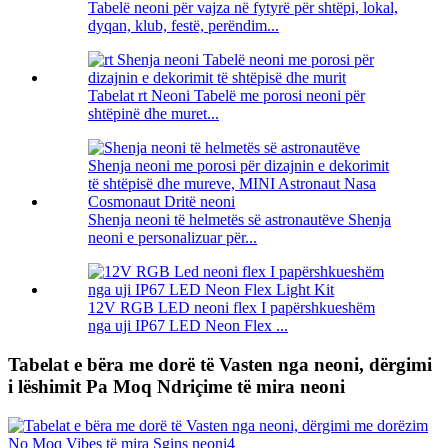
Tabelë neoni për vajza në fytyrë për shtëpi, lokal,
dyqan, klub, festë, perëndim...
Tabelat rt Neoni Tabelë me porosi neoni për
shtëpinë dhe muret...
Shenja neoni të helmetës së astronautëve Shenja
neoni e personalizuar për...
12V RGB LED neoni flex I papërshkueshëm
nga uji IP67 LED Neon Flex ...
Tabelat e bëra me dorë të Vasten nga neoni, dërgimi
i lëshimit Pa Moq Ndriçime të mira neoni