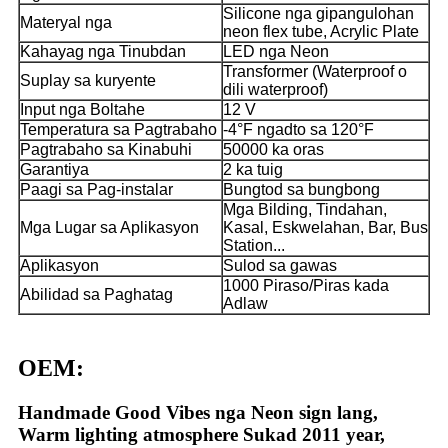
Silicone nga gipangulohan
Materyal nga
neon flex tube, Acrylic Plate
Kahayag nga Tinubdan
LED nga Neon
Transformer (Waterproof o
Suplay sa kuryente
dili waterproof)
Input nga Boltahe
12 V
Temperatura sa Pagtrabaho
-4°F ngadto sa 120°F
Pagtrabaho sa Kinabuhi
50000 ka oras
Garantiya
2 ka tuig
Paagi sa Pag-instalar
Bungtod sa bungbong
Mga Bilding, Tindahan,
Mga Lugar sa Aplikasyon
Kasal, Eskwelahan, Bar, Bus
Station...
Aplikasyon
Sulod sa gawas
1000 Piraso/Piras kada
Abilidad sa Paghatag
Adlaw
OEM:
Handmade Good Vibes nga Neon sign lang,
Warm lighting atmosphere Sukad 2011 year,