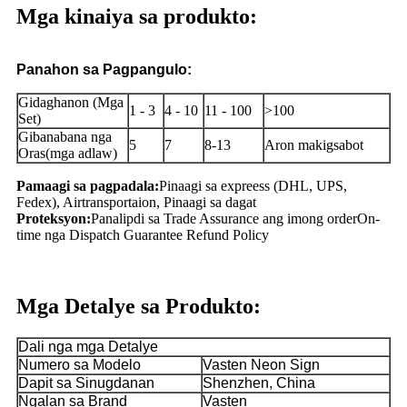
Mga kinaiya sa produkto:
Panahon sa Pagpangulo:
Gidaghanon (Mga
1 - 3
4 - 10
11 - 100
>100
Set)
Gibanabana nga
5
7
8-13
Aron makigsabot
Oras(mga adlaw)
Pamaagi sa pagpadala:
Pinaagi sa expreess (DHL, UPS,
Fedex), Airtransportaion, Pinaagi sa dagat
Proteksyon:
Panalipdi sa Trade Assurance ang imong order
On-
time nga Dispatch Guarantee Refund Policy
Mga Detalye sa Produkto:
Dali nga mga Detalye
Numero sa Modelo
Vasten Neon Sign
Dapit sa Sinugdanan
Shenzhen, China
Ngalan sa Brand
Vasten