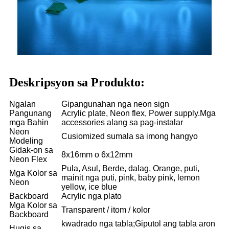
Deskripsyon sa Produkto:
Ngalan
Gipangunahan nga neon sign
Pangunang
Acrylic plate, Neon flex, Power supply.Mga
mga Bahin
accessories alang sa pag-instalar
Neon
Cusiomized sumala sa imong hangyo
Modeling
Gidak-on sa
8x16mm o 6x12mm
Neon Flex
Pula, Asul, Berde, dalag, Orange, puti,
Mga Kolor sa
mainit nga puti, pink, baby pink, lemon
Neon
yellow, ice blue
Backboard
Acrylic nga plato
Mga Kolor sa
Transparent / itom / kolor
Backboard
kwadrado nga tabla;Giputol ang tabla aron
Hugis sa