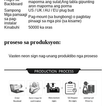
maporma ang sulat;Ang tabla gipunting
Backboard
aron maporma ang porma
Sampong
US / UK / AU / EU plug butt
Mga pamaagi
Pag-mount (sa bungbong) o pagbitay
sa pag-
pinaagi sa mga pisi (sa kisame)
instalar
Kinabuhi
50000 ka oras
proseso sa produksyon:
Vasten neon sign nag-unang produktibo nga proseso