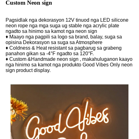
Custom Neon sign
Pagsidlak nga dekorasyon 12V tinuod nga LED silicone
neon rope nga mga suga ug stable nga acrylic plate
ngadto sa hinimo sa kamot nga neon sign
♦ Maayo nga pagpili sa logo sa brand, balay, suga sa
opisina Dekorasyon sa suga sa Atmosphere
♦ Coldness & Heat resistant sa pagbarug sa grabeng
panahon gikan sa -4°F ngadto sa 120°F.
♦ Custom &Handmade neon sign , makahuluganon kaayo
nga hinimo sa kamot nga produkto Good Vibes Only neon
sign product display.