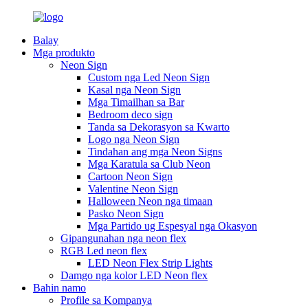
Balay
Mga produkto
Neon Sign
Custom nga Led Neon Sign
Kasal nga Neon Sign
Mga Timailhan sa Bar
Bedroom deco sign
Tanda sa Dekorasyon sa Kwarto
Logo nga Neon Sign
Tindahan ang mga Neon Signs
Mga Karatula sa Club Neon
Cartoon Neon Sign
Valentine Neon Sign
Halloween Neon nga timaan
Pasko Neon Sign
Mga Partido ug Espesyal nga Okasyon
Gipangunahan nga neon flex
RGB Led neon flex
LED Neon Flex Strip Lights
Damgo nga kolor LED Neon flex
Bahin namo
Profile sa Kompanya