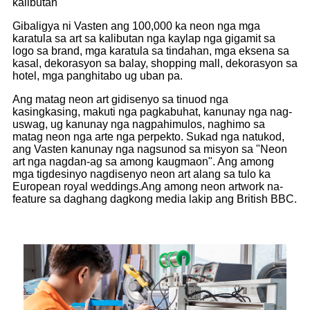
kalibutan "
Gibaligya ni Vasten ang 100,000 ka neon nga mga
karatula sa art sa kalibutan nga kaylap nga gigamit sa
logo sa brand, mga karatula sa tindahan, mga eksena sa
kasal, dekorasyon sa balay, shopping mall, dekorasyon sa
hotel, mga panghitabo ug uban pa.
Ang matag neon art gidisenyo sa tinuod nga
kasingkasing, makuti nga pagkabuhat, kanunay nga nag-
uswag, ug kanunay nga nagpahimulos, naghimo sa
matag neon nga arte nga perpekto. Sukad nga natukod,
ang Vasten kanunay nga nagsunod sa misyon sa "Neon
art nga nagdan-ag sa among kaugmaon". Ang among
mga tigdesinyo nagdisenyo neon art alang sa tulo ka
European royal weddings.Ang among neon artwork na-
feature sa daghang dagkong media lakip ang British BBC.