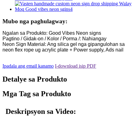
Mubo nga paghulagway:
Ngalan sa Produkto: Good Vibes Neon signs
Pagtino / Gidak-on / Kolor / Porma /: Nahiangay
Neon Sign Material: Ang silica gel nga gipangulohan sa
neon flex rope ug acrylic plate + Power supply, Ads nail
Ipadala ang email kanamo
I-download isip PDF
Detalye sa Produkto
Mga Tag sa Produkto
Deskripsyon sa Video: