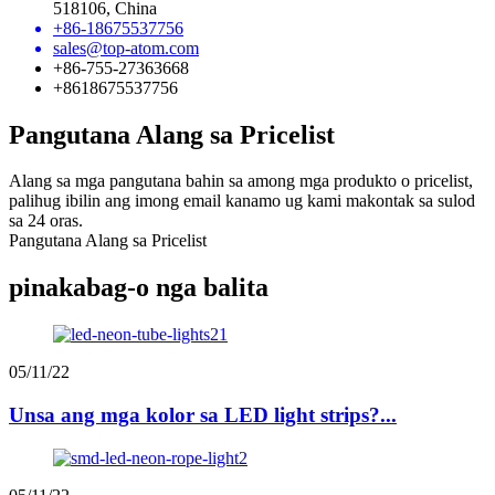
518106, China
+86-18675537756
sales@top-atom.com
+86-755-27363668
+8618675537756
Pangutana Alang sa Pricelist
Alang sa mga pangutana bahin sa among mga produkto o pricelist,
palihug ibilin ang imong email kanamo ug kami makontak sa sulod
sa 24 oras.
Pangutana Alang sa Pricelist
pinakabag-o nga balita
05/11/22
Unsa ang mga kolor sa LED light strips?...