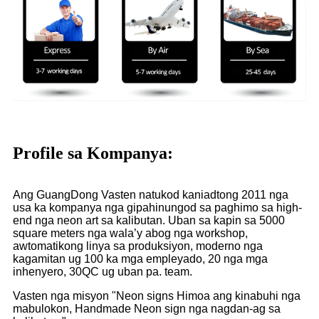
Profile sa Kompanya:
Ang GuangDong Vasten natukod kaniadtong 2011 nga
usa ka kompanya nga gipahinungod sa paghimo sa high-
end nga neon art sa kalibutan. Uban sa kapin sa 5000
square meters nga wala’y abog nga workshop,
awtomatikong linya sa produksiyon, moderno nga
kagamitan ug 100 ka mga empleyado, 20 nga mga
inhenyero, 30QC ug uban pa. team.
Vasten nga misyon "Neon signs Himoa ang kinabuhi nga
mabulokon, Handmade Neon sign nga nagdan-ag sa