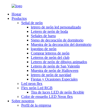
Hogar
Productos
Señal de neón
letrero de neón led personalizado
Letrero de neón de boda
Señales de barra
Signo de decoración de dormitorio
Muestra de la decoración del dormitorio
logotipo de neón
Comprar letreros de neón
Letreros de neón del club
Letrero de neón de dibujos animados
Letrero de neón de San Valentín
Muestra de neón de Halloween
letrero de neón de navidad
Fiestas y Ocasiones Especiales
Led neon flex
Flex neón Led RGB
Tira de luces LED de neón flexible
Color de ensueño LED Neon flex
Sobre nosotros
Perfil de la empresa