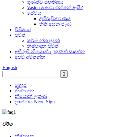
ගුණත්ව සහතිකය
Vasten තෝරා ගන්නේ ඇයි?
සේවය
අභිරුචිකරණය
නිති අසන පැණ
වීඩියෝ
පුවත්
කර්මාන්ත පුවත්
නිෂ්පාදන පුවත්
අභිරුචි නියොන් ලකුණක් සාදන්න
අපව අමතන්න
English
ගෙදර
නිෂ්පාදන
නියොන් ලකුණ
ලාංඡනය Neon Sign
වර්ග
නිෂ්පාදන