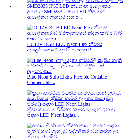
දම් පාට SMD2835 IP65 LED නියොන්
ආලෝකය ගෘහස්ථ සහ o...
DC12V RGB LED Neon Flex නිවාස
ආලෝකකරණ කුස්සිය සඳහා B...
Blue Neon Strip Lights Flexible Cuttable
Connectable...
ක්‍රීඩා කාමරය, විසිත්ත කාමරය, මෑන් ගුහාව
සඳහා LED Neon Lights...