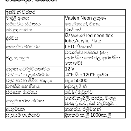
ඉක්මන් විස්තර
මාදිලි අංකය
Vasten Neon ලකුණ
සම්භවය ස්ථානය
ෂෙන්සෙන්, චීනය
වෙළඳ නාමය
වාස්ටන්
සිලිකොන් led neon flex
ද්රව්ය
tube,Acrylic Plate
ආලෝක ප්රභවය
LED නියොන්
ට්රාන්ස්ෆෝමරය (ජල
බල සැපයුම
ආරක්ෂිත හෝ ජල ආරක්ෂිත
නොවේ)
ආදාන වෝල්ටීයතාවය
12 V
වැඩ කරන උෂ්ණත්වය
-4°F සිට 120°F දක්වා
වැඩ කරන ජීවිත කාලය
පැය 50000
වගකීම් සහතිකය
අවුරුදු 2 ක්
ස්ථාපන මාර්ගය
වෝල් මවුන්ට්
ගොඩනැගිලි, සාප්පු, මංගල,
අයදුම් කරන ස්ථාන
පාසල්, බාර්, බස් නැවතුම්...
අයදුම්පත
ගෘහස්ථ, එළිමහන්
සැපයුම් හැකියාව
දිනකට කෑලි 1000/කෑලි