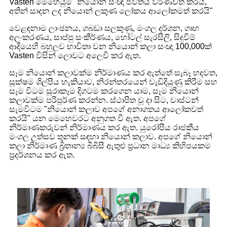
Vasten මෙහෙයුම "නියොන් සංඥා ජීවිතය වර්ණවත් කරයි,
අතින් සාදන ලද නියොන් ලකුණ ලෝකය ආලෝකමත් කරයි"
වෙළඳනාම ලාංඡනය, ගබඩා සලකුණු, මංගල දර්ශන, ගෘහ
අලංකරණය, සාප්පු සංකීර්ණය, හෝටල් සැරසිලි, සිදුවීම්
ආදියෙහි බහුලව භාවිතා වන නියොන් කලා සංඥා 100,000ක්
Vasten විසින් ලොවට අලෙවි කර ඇත.
සෑම නියොන් කලාවක්ම නිර්මාණය කර ඇත්තේ සැබෑ හදවත,
සූක්ෂම ශිල්පීය හැකියාව, නිරන්තරයෙන් වැඩිදියුණු කිරීම සහ
සෑම විටම සූරාකෑම දිගටම කරගෙන යාම, සෑම නියොන්
කලාවක්ම පරිපූර්ණ කරන්න. ස්ථාපිත වූ දා සිට, වාස්ටන්
සැමවිටම "නියොන් කලාව අපගේ අනාගතය ආලෝකවත්
කරයි" යන මෙහෙවරට අනුගත වී ඇත. අපගේ
නිර්මාණකරුවන් නිර්මාණය කර ඇත. යුරෝපීය රාජකීය
මංගල උත්සව තුනක් සඳහා නියොන් කලාව. අපගේ නියොන්
කලා නිර්මාණ බ්‍රිතාන්‍ය බීබීසී ඇතුළු ප්‍රධාන මාධ්‍ය කිහිපයකම
ප්‍රදර්ශනය කර ඇත.