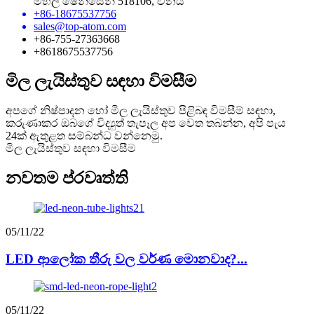
මහල ෂෙන්සෙන් 518106, චීනය
+86-18675537756
sales@top-atom.com
+86-755-27363668
+8618675537756
මිල ලැයිස්තුව සඳහා විමසීම
අපගේ නිෂ්පාදන හෝ මිල ලැයිස්තුව පිළිබඳ විමසීම් සඳහා,
කරුණාකර ඔබගේ විද්‍යුත් තැපෑල අප වෙත තබන්න, අපි පැය
24ක් ඇතුළත සම්බන්ධ වන්නෙමු.
මිල ලැයිස්තුව සඳහා විමසීම
නවතම ප්රවෘත්ති
05/11/22
LED ආලෝක තීරු වල වර්ණ මොනවාද?...
05/11/22