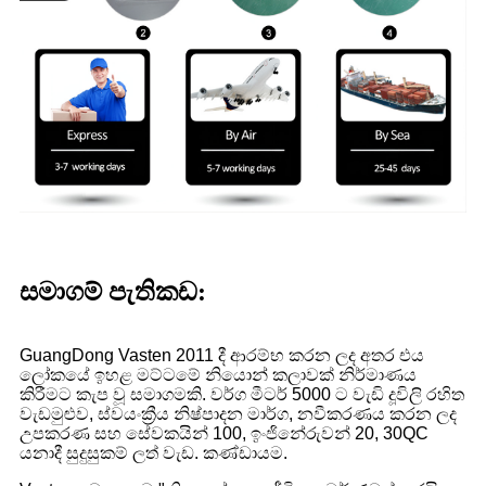
සමාගම් පැතිකඩ:
GuangDong Vasten 2011 දී ආරම්භ කරන ලද අතර එය
ලෝකයේ ඉහළ මට්ටමේ නියොන් කලාවක් නිර්මාණය
කිරීමට කැප වූ සමාගමකි. වර්ග මීටර් 5000 ට වැඩි දූවිලි රහිත
වැඩමුළුව, ස්වයංක්‍රීය නිෂ්පාදන මාර්ග, නවීකරණය කරන ලද
උපකරණ සහ සේවකයින් 100, ඉංජිනේරුවන් 20, 30QC
යනාදී සුදුසුකම් ලත් වැඩ. කණ්ඩායම.