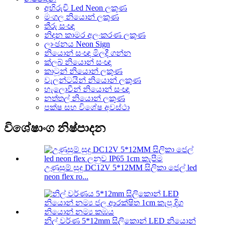
අභිරුචි Led Neon ලකුණ
මංගල නියොන් ලකුණ
තීරු සංඥා
නිදන කාමර අලංකරණ ලකුණ
ලාංඡනය Neon Sign
නියොන් සංඥා මිලදී ගන්න
ක්ලබ් නියොන් සංඥා
කාටූන් නියොන් ලකුණ
වැලන්ටයින් නියොන් ලකුණ
හැලොවීන් නියොන් සංඥා
නත්තල් නියොන් ලකුණ
පක්ෂ සහ විශේෂ අවස්ථා
විශේෂාංග නිෂ්පාදන
උණුසුම් සුදු DC12V 5*12MM සිලිකා ජෙල් led
neon flex ro...
නිල් වර්ණ 5*12mm සිලිකොන් LED නියොන්