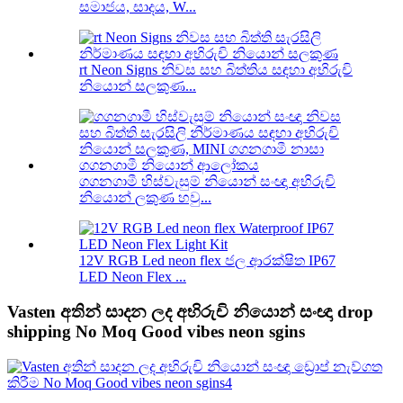
සමාජය, සාදය, W...
rt Neon Signs නිවස සහ බිත්තිය සඳහා අභිරුචි
නියොන් සලකුණ...
ගගනගාමී හිස්වැසුම් නියොන් සංඥා අභිරුචි
නියොන් ලකුණ හවු...
12V RGB Led neon flex ජල ආරක්ෂිත IP67
LED Neon Flex ...
Vasten අතින් සාදන ලද අභිරුචි නියොන් සංඥා drop
shipping No Moq Good vibes neon sgins