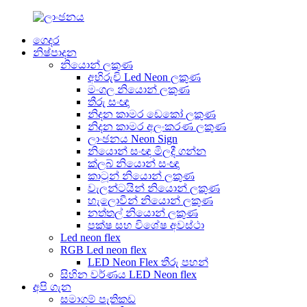
ගෙදර
නිෂ්පාදන
නියොන් ලකුණ
අභිරුචි Led Neon ලකුණ
මංගල නියොන් ලකුණ
තීරු සංඥා
නිදන කාමර ඩෙකෝ ලකුණ
නිදන කාමර අලංකරණ ලකුණ
ලාංඡනය Neon Sign
නියොන් සංඥා මිලදී ගන්න
ක්ලබ් නියොන් සංඥා
කාටූන් නියොන් ලකුණ
වැලන්ටයින් නියොන් ලකුණ
හැලොවීන් නියොන් ලකුණ
නත්තල් නියොන් ලකුණ
පක්ෂ සහ විශේෂ අවස්ථා
Led neon flex
RGB Led neon flex
LED Neon Flex තීරු පහන්
සිහින වර්ණය LED ​​Neon flex
අපි ගැන
සමාගම් පැතිකඩ