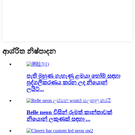
ආශ්රිත නිෂ්පාදන
පැති මුහුණ ගැහැණු ළමයා හෝම් සඳහා
පුද්ගලීකරණය කරන ලද නියොන්
ලයිට්...
Belle neon විසින් රූමත් කාන්තාවක්
නියොන් ලකුණක් සඳහා ...