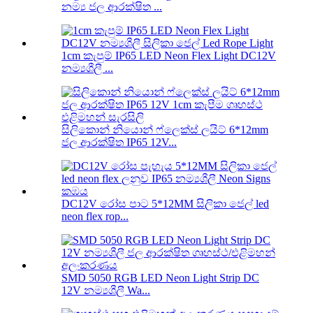
නම්‍ය ජල ආරක්ෂිත ...
1cm කැපුම් IP65 LED Neon Flex Light DC12V
නම්‍යශීලී ...
සිලිකොන් නියොන් ෆ්ලෙක්ස් ලයිට් 6*12mm
ජල ආරක්ෂිත IP65 12V...
DC12V රෝස පාට 5*12MM සිලිකා ජෙල් led
neon flex rop...
SMD 5050 RGB LED Neon Light Strip DC
12V නම්‍යශීලී Wa...