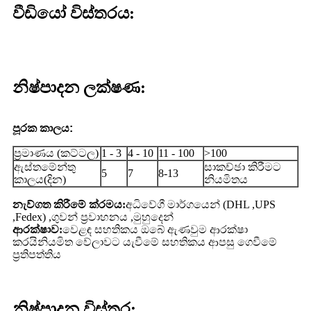
වීඩියෝ විස්තරය:
නිෂ්පාදන ලක්ෂණ:
පූරක කාලය:
ප්‍රමාණය (කට්ටල)
1 - 3
4 - 10
11 - 100
>100
ඇස්තමේන්තු
සාකච්ඡා කිරීමට
5
7
8-13
කාලය(දින)
නියමිතය
නැව්ගත කිරීමේ ක්රමය:
අධිවේගී මාර්ගයෙන් (DHL ,UPS
,Fedex) ,ගුවන් ප්‍රවාහනය ,මුහුදෙන්
ආරක්ෂාව:
වෙළඳ සහතිකය ඔබේ ඇණවුම ආරක්ෂා
කරයි
නියමිත වේලාවට යැවීමේ සහතිකය ආපසු ගෙවීමේ
ප්‍රතිපත්තිය
නිෂ්පාදන විස්තර: