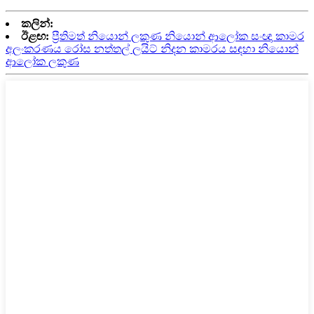
කලින්:
ඊළඟ:
ප්‍රීතිමත් නියොන් ලකුණ නියොන් ආලෝක සංඥා කාමර
අලංකරණය රෝස නත්තල් ලයිට් නිදන කාමරය සඳහා නියොන්
ආලෝක ලකුණ