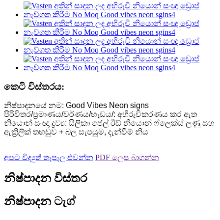
කෙටි විස්තරය:
නිෂ්පාදනයේ නම: Good Vibes Neon signs
පිරිවිතර/ප්‍රමාණය/වර්ණය/හැඩය/: අභිරුචිකරණය කර ඇත
නියොන් සංඥා ද්‍රව්‍ය: සිලිකා ජෙල් ඊඩ් නියොන් ෆ්ලෙක්ස් ලණු සහ
ඇක්‍රිලික් තහඩුව + බල සැපයුම, දැන්වීම් නිය
අපට විද්‍යුත් තැපෑල එවන්න
PDF ලෙස බාගන්න
නිෂ්පාදන විස්තර
නිෂ්පාදන ටැග්