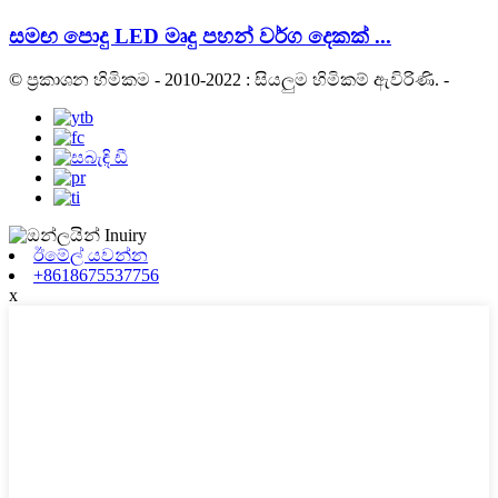
සමඟ පොදු LED මෘදු පහන් වර්ග දෙකක් ...
© ප්‍රකාශන හිමිකම - 2010-2022 : සියලුම හිමිකම් ඇවිරිණි.
-
ඊමේල් යවන්න
+8618675537756
x