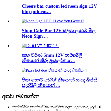
Cheers bar custom led neon sign 12V
bbq pub cus...
Shop Cafe Bar 12V සඳහා ලාභම මිල
Neon Sign ...
කහ වර්ණ 5mm 12V නම්‍යශීලී
නියොන් තීරු ආලෝකය ...
පීසා හොට් ඩෝග් නියොන් සංඥා බිත්ති
සැරසිලි නියොන් ...
අපව අමතන්න
හන්හයිඩා තාක්ෂණික නවෝත්පාදන උද්‍යානය, යූල් 10