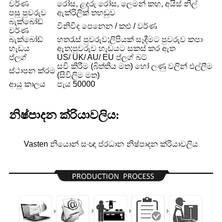
වර්ණ
රෝස, ළදරු රෝස, ලෙමන් කහ, අයිස් නිල්
පසු පුවරුව
ඇක්රිලික් තහඩුව
බැක්බෝඩ්
විනිවිද පෙනෙන / කළු / වර්ණ
වර්ණ
බැක්බෝඩ්
හතරැස් පුවරුව;ලිපියක් සෑදීමට පුවරුව කපා
හැඩය
ඇත;පුවරුව හැඩයට සකස් කර ඇත
ප්ලග්
US/ UK/ AU/ EU ප්ලග් බට්
සවි කිරීම (බිත්තිය මත) හෝ ලණු වලින් එල්ලීම
ස්ථාපන ක්රම
(සිවිලිම මත)
ආයු කාලය
පැය 50000
නිෂ්පාදන ක්රියාවලිය:
Vasten නියොන් සංඥා ප්රධාන නිෂ්පාදන ක්රියාවලිය