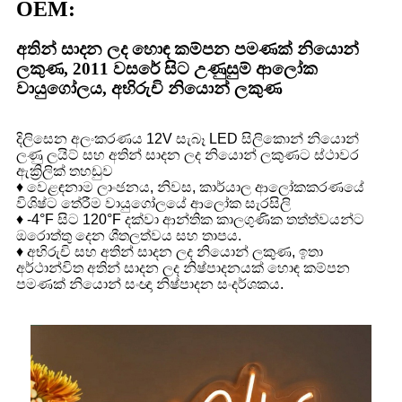
OEM:
අතින් සාදන ලද හොඳ කම්පන පමණක් නියොන්
ලකුණ, 2011 වසරේ සිට උණුසුම් ආලෝක
වායුගෝලය, අභිරුචි නියොන් ලකුණ
දිලිසෙන අලංකරණය 12V සැබෑ LED සිලිකොන් නියොන්
ලණු ලයිට් සහ අතින් සාදන ලද නියොන් ලකුණට ස්ථාවර
ඇක්‍රිලික් තහඩුව
♦ වෙළඳනාම ලාංඡනය, නිවස, කාර්යාල ආලෝකකරණයේ
විශිෂ්ට තේරීම වායුගෝලයේ ආලෝක සැරසිලි
♦ -4°F සිට 120°F දක්වා ආන්තික කාලගුණික තත්ත්වයන්ට
ඔරොත්තු දෙන ශීතලත්වය සහ තාපය.
♦ අභිරුචි සහ අතින් සාදන ලද නියොන් ලකුණ, ඉතා
අර්ථාන්විත අතින් සාදන ලද නිෂ්පාදනයක් හොඳ කම්පන
පමණක් නියොන් සංඥා නිෂ්පාදන සංදර්ශකය.