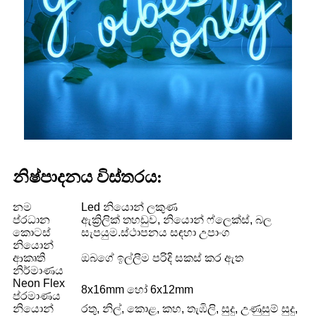
නිෂ්පාදනය විස්තරය:
නම
Led නියොන් ලකුණ
ප්රධාන
ඇක්‍රිලික් තහඩුව, නියොන් ෆ්ලෙක්ස්, බල
කොටස්
සැපයුම.ස්ථාපනය සඳහා උපාංග
නියොන්
ආකෘති
ඔබගේ ඉල්ලීම පරිදි සකස් කර ඇත
නිර්මාණය
Neon Flex
8x16mm හෝ 6x12mm
ප්රමාණය
නියොන්
රතු, නිල්, කොළ, කහ, තැඹිලි, සුදු, උණුසුම් සුදු,