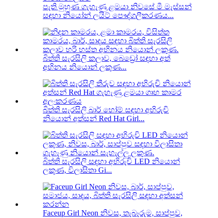
පැති මුහුණ ගැහැණු ළමයා නිවසේ මී මැස්සන්
සඳහා නියෝන් ලයිට් පෞද්ගලීකරණය...
බිත්ති සැරසිලි කලාව, බෙඩ්‍රෝ සඳහා අත්
අභිනය නියොන් ලකුණ...
බිත්ති සැරසිලි බාර් හෝම් සඳහා අභිරුචි
නියොන් අත්සන් Red Hat Girl...
බිත්ති සැරසිලි සඳහා අභිරුචි LED නියොන්
ලකුණ, විලාසිතා Gi...
Faceup Girl Neon නිවස, තැබෑරුම, සාප්පුව,