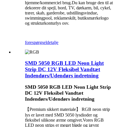
hjemme/kommerciel brug.Du kan bruge den til at
dekorere dit spejl, bord, TV, dørkarm, bil, cykel,
træer, skab, garderobe, udstillingsvindue,
swimmingpool, reklameskilt, butiksmærkelogo
og strukturkonturlys osv.
forespørgsel
detalje
SMD 5050 RGB LED Neon Light
Strip DC 12V Fleksibel Vandtæt
Indendørs/Udendørs indretning
SMD 5050 RGB LED Neon Light Strip
DC 12V Fleksibel Vandtæt
Indendørs/Udendørs indretning
【Premium sikkert materiale】 RGB neon strip
lys er lavet med SMD 5050 lysdioder og
fleksibel silikone ærme omgivet.Vores RGB
LED neon strips er meget bløde og jævnt