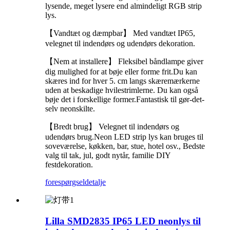
lysende, meget lysere end almindeligt RGB strip
lys.
【Vandtæt og dæmpbar】 Med vandtæt IP65,
velegnet til indendørs og udendørs dekoration.
【Nem at installere】 Fleksibel båndlampe giver
dig mulighed for at bøje eller forme frit.Du kan
skæres ind for hver 5. cm langs skæremærkerne
uden at beskadige hvilestrimlerne. Du kan også
bøje det i forskellige former.Fantastisk til gør-det-
selv neonskilte.
【Bredt brug】 Velegnet til indendørs og
udendørs brug.Neon LED strip lys kan bruges til
soveværelse, køkken, bar, stue, hotel osv., Bedste
valg til tak, jul, godt nytår, familie DIY
festdekoration.
forespørgsel
detalje
Lilla SMD2835 IP65 LED neonlys til