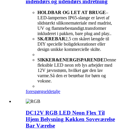
indendørs og udendørs indretning
HOLDBAR OG LET AT BRUGE
–
LED-lampernes IP65-slange er lavet af
slidstærkt silikonemateriale med madrist,
UV og flammebestandigt.transformer
inkluderet i pakken, bare plug and play..
SKÆREBAR
2,5 cm skåret længde til
DIY specielle boligdekorationer eller
design unikke kommercielle skilte.
SIKKER&ENERGISPARENDE
Denne
fleksible LED neon reb lys arbejder med
12V jævnstrøm, hvilket gør den lav
varme.Så den er berørbar for børn og
voksne.
forespørgsel
detalje
DC12V RGB LED Neon Flex Til
Hjem Belysning Køkken Soveværelse
Bar Værelse