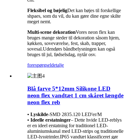
Fleksibel og bøjelig
Det kan bøjes til forskellige
shpaes, som du vil, du kan gøre dine egne skilte
meget nemt.
Multi-scene dekoration
Vores neon flex kan
bruges mange steder til dekoration såsom hjem,
køkken, soveværelse, fest, skab, trapper,
sovesal.Udendørs båndbelysningen kan også
bruges til jul, fødselsdag, nytår osv.
forespørgsel
detalje
Blå farve 5*12mm Silikone LED
neon flex vandtæt 1 cm skåret længde
neon flex reb
• Lyskilde
-
SMD 2835.120 LED'er/M
• Ideelle erstatninger
– Dette hvide LED-reblys
er en ideel erstatning for traditionel LED-
aluminiumskanal med LED-strips og traditionelle
LED-lysstrimler.IP65 vandtæt klassificeret gør