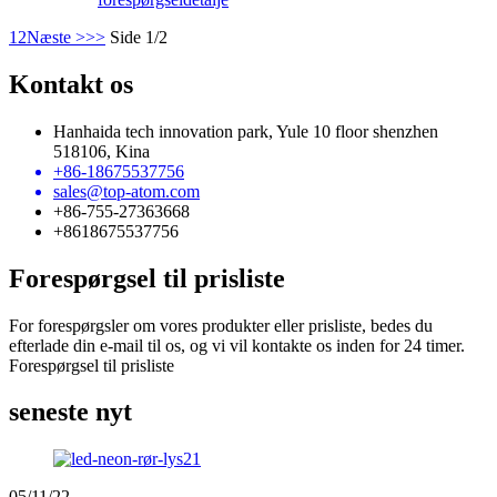
1
2
Næste >
>>
Side 1/2
Kontakt os
Hanhaida tech innovation park, Yule 10 floor shenzhen
518106, Kina
+86-18675537756
sales@top-atom.com
+86-755-27363668
+8618675537756
Forespørgsel til prisliste
For forespørgsler om vores produkter eller prisliste, bedes du
efterlade din e-mail til os, og vi vil kontakte os inden for 24 timer.
Forespørgsel til prisliste
seneste nyt
05/11/22