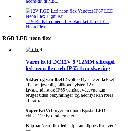
neonskilt til hus...
12V RGB Led neon flex Vandtæt IP67 LED
Neon Flex ...
RGB LED neon flex
Varm hvid DC12V 5*12MM silicagel
led neon flex reb IP65 1cm skæring
Sikker og vandtæt
12 volt led lysene er dækket
af et miljøvenligt silikonehylster, 12V
lavspænding og IP65 vandtæt ydeevne kan
bruges uden bekymringer, og neonlys kan røres
af børn.
Super lyst
Vi bruger premium Epistar LED-
chips, 120 lysdioder/meter.
Klipbar
Neon flex led strip kan klippes for hver 1
cm.