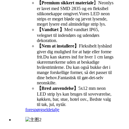
【Premium sikkert materiale
】Neonlys
er lavet med SMD 2835 og en fleksibel
silikonekappe omgivet.Vores LED neon
strips er meget bløde og jævnt lysende,
meget lysere end almindelige strip lys.
【Vandtæt 】
Med vandtæt IP65,
velegnet til indendørs og udendørs
dekoration.
【Nem at installere】
Fleksibelt lysbånd
giver dig mulighed for at bøje eller forme
frit.Du kan skæres ind for hver 1 cm langs
skæremærkerne uden at beskadige
hvilestrimlerne. Du kan også bukke det i
mange forskellige former, så det passer til
dine behov.Fantastisk til gør-det-selv
neonskilte.
【Bred anvendelse】
5x12 mm neon
LED strip lys kan bruges til soveværelse,
køkken, bar, stue, hotel osv., Bedste valg
til tak, jul, nytår.
forespørgsel
detalje