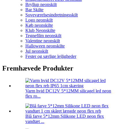
Bryllup neonskilt
Bar Skilte
Soveværelsesindretningsskilt
Logo neonskilt
Køb neonskilte
Klub Neonskilte
Tegnefilm neonskilt
Valentine neonskilt
Halloween neonskilte
Jul neonskilt
Fester og særlige lejligheder
Fremhævede Produkter
Varm hvid DC12V 5*12MM silicagel led neon
flex ro...
Blå farve 5*12mm Silikone LED neon flex
vandtæt ...