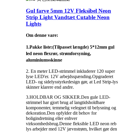
Gul farve 5mm 12V Fleksibel Neon
Strip Light Vandtæt Cutable Neon
Lights
Om denne vare:
1.
Pakke liste
:(Tilpasset længde) 5*12mm gul
led neon flexrør, strømforsyning,
aluminiumsskinne
2. En meter LED-strimmel inkluderer 120 super
lyse LED'er. 12V arbejdsspænding.Opgraderet
LED- og sidelysstyrkedesign gør, at Led Strip-lys
skinner klarere end andre.
3.HOLDBAR OG SIKKER.Den gule LED-
strimmel har gjort brug af langtidsholdbare
komponenter, temmelig velegnet til belysning og
dekoration.Den opfylder dit behov for
boligindretning eller enhver
virksomhedsbrug.Denne fleksible LED neon reb
lys arbejder med 12V jævnstrøm, hvilket gør den