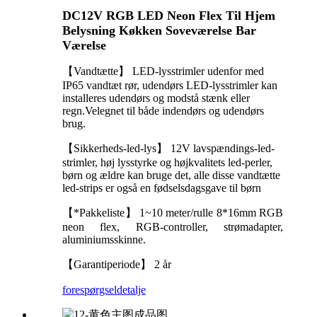
DC12V RGB LED Neon Flex Til Hjem
Belysning Køkken Soveværelse Bar
Værelse
【Vandtætte】 LED-lysstrimler udenfor med
IP65 vandtæt rør, udendørs LED-lysstrimler kan
installeres udendørs og modstå stænk eller
regn.Velegnet til både indendørs og udendørs
brug.
【Sikkerheds-led-lys】 12V lavspændings-led-
strimler, høj lysstyrke og højkvalitets led-perler,
børn og ældre kan bruge det, alle disse vandtætte
led-strips er også en fødselsdagsgave til børn
【*Pakkeliste】 1~10 meter/rulle 8*16mm RGB
neon flex, RGB-controller, strømadapter,
aluminiumsskinne.
【Garantiperiode】 2 år
forespørgsel
detalje