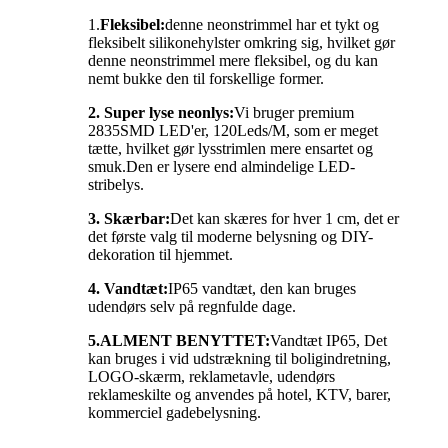
1.
Fleksibel:
denne neonstrimmel har et tykt og
fleksibelt silikonehylster omkring sig, hvilket gør
denne neonstrimmel mere fleksibel, og du kan
nemt bukke den til forskellige former.
2. Super lyse neonlys:
Vi bruger premium
2835SMD LED'er, 120Leds/M, som er meget
tætte, hvilket gør lysstrimlen mere ensartet og
smuk.Den er lysere end almindelige LED-
stribelys.
3. Skærbar:
Det kan skæres for hver 1 cm, det er
det første valg til moderne belysning og DIY-
dekoration til hjemmet.
4. Vandtæt:
IP65 vandtæt, den kan bruges
udendørs selv på regnfulde dage.
5.
ALMENT BENYTTET:
Vandtæt IP65, Det
kan bruges i vid udstrækning til boligindretning,
LOGO-skærm, reklametavle, udendørs
reklameskilte og anvendes på hotel, KTV, barer,
kommerciel gadebelysning.