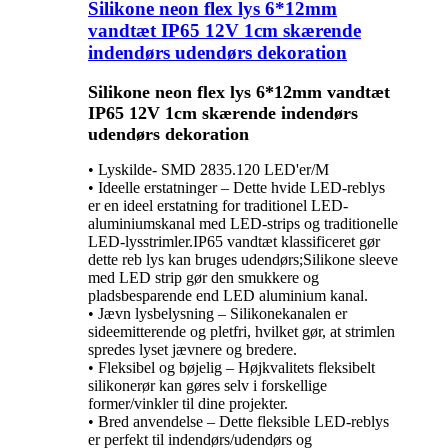
Silikone neon flex lys 6*12mm
vandtæt IP65 12V 1cm skærende
indendørs udendørs dekoration
Silikone neon flex lys 6*12mm vandtæt
IP65 12V 1cm skærende indendørs
udendørs dekoration
• Lyskilde- SMD 2835.120 LED'er/M
• Ideelle erstatninger – Dette hvide LED-reblys
er en ideel erstatning for traditionel LED-
aluminiumskanal med LED-strips og traditionelle
LED-lysstrimler.IP65 vandtæt klassificeret gør
dette reb lys kan bruges udendørs;Silikone sleeve
med LED strip gør den smukkere og
pladsbesparende end LED aluminium kanal.
• Jævn lysbelysning – Silikonekanalen er
sideemitterende og pletfri, hvilket gør, at strimlen
spredes lyset jævnere og bredere.
• Fleksibel og bøjelig – Højkvalitets fleksibelt
silikonerør kan gøres selv i forskellige
former/vinkler til dine projekter.
• Bred anvendelse – Dette fleksible LED-reblys
er perfekt til indendørs/udendørs og