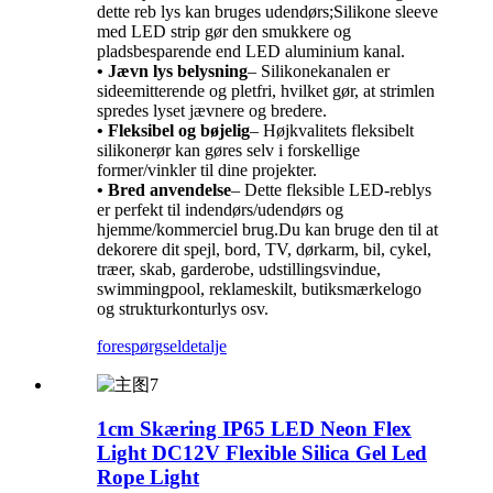
dette reb lys kan bruges udendørs;Silikone sleeve
med LED strip gør den smukkere og
pladsbesparende end LED aluminium kanal.
• Jævn lys belysning
– Silikonekanalen er
sideemitterende og pletfri, hvilket gør, at strimlen
spredes lyset jævnere og bredere.
• Fleksibel og bøjelig
– Højkvalitets fleksibelt
silikonerør kan gøres selv i forskellige
former/vinkler til dine projekter.
• Bred anvendelse
– Dette fleksible LED-reblys
er perfekt til indendørs/udendørs og
hjemme/kommerciel brug.Du kan bruge den til at
dekorere dit spejl, bord, TV, dørkarm, bil, cykel,
træer, skab, garderobe, udstillingsvindue,
swimmingpool, reklameskilt, butiksmærkelogo
og strukturkonturlys osv.
forespørgsel
detalje
1cm Skæring IP65 LED Neon Flex
Light DC12V Flexible Silica Gel Led
Rope Light