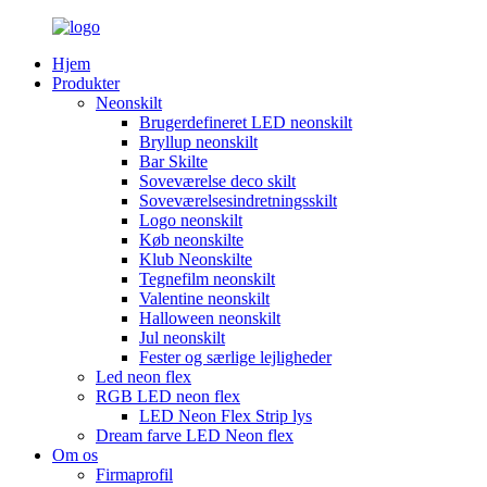
Hjem
Produkter
Neonskilt
Brugerdefineret LED neonskilt
Bryllup neonskilt
Bar Skilte
Soveværelse deco skilt
Soveværelsesindretningsskilt
Logo neonskilt
Køb neonskilte
Klub Neonskilte
Tegnefilm neonskilt
Valentine neonskilt
Halloween neonskilt
Jul neonskilt
Fester og særlige lejligheder
Led neon flex
RGB LED neon flex
LED Neon Flex Strip lys
Dream farve LED Neon flex
Om os
Firmaprofil