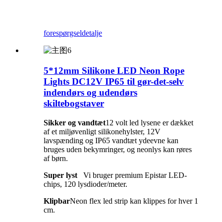
forespørgsel
detalje
5*12mm Silikone LED Neon Rope
Lights DC12V IP65 til gør-det-selv
indendørs og udendørs
skiltebogstaver
Sikker og vandtæt
12 volt led lysene er dækket
af et miljøvenligt silikonehylster, 12V
lavspænding og IP65 vandtæt ydeevne kan
bruges uden bekymringer, og neonlys kan røres
af børn.
Super lyst
Vi bruger premium Epistar LED-
chips, 120 lysdioder/meter.
Klipbar
Neon flex led strip kan klippes for hver 1
cm.