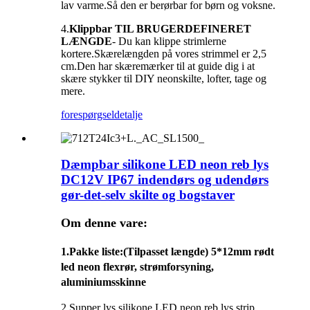
lav varme.Så den er berørbar for børn og voksne.
4.
Klippbar TIL BRUGERDEFINERET
LÆNGDE
- Du kan klippe strimlerne
kortere.Skærelængden på vores strimmel er 2,5
cm.Den har skæremærker til at guide dig i at
skære stykker til DIY neonskilte, lofter, tage og
mere.
forespørgsel
detalje
Dæmpbar silikone LED neon reb lys
DC12V IP67 indendørs og udendørs
gør-det-selv skilte og bogstaver
Om denne vare:
1.
Pakke liste
:(Tilpasset længde) 5*12mm rødt
led neon flexrør, strømforsyning,
aluminiumsskinne
2.Supper lys silikone LED neon reb lys strip,