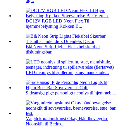
og...
DC12V RGB LED Neon Flex Til
hjemmebelysning Køkken B...
Blå Neon Strip Lights Fleksibel skærbar
tilslutningsbar...
LED neonlys til spillerum, stue, mandshule...
Sideansigt pige personligt neonlys til hjemmebi...
Vægdekorationskunst Okay Håndbevægelse
Neonskilt til Bedro...