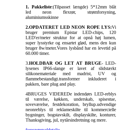
1. Pakkeliste
:(Tilpasset længde) 5*12mm blåt
led neon flexrør, strømforsyning,
aluminiumsskinne
2.OPDATERET LED NEON ROPE LYS:
Vi
bruger premium Epistar LED-chips, 120
LED'er/meter struktur for at opnå høj lumen,
super lysstyrke og ensartet glød, mens den kun
bruger 8w/meter.Vores lysbånd har en levetid på
60.000 timer.
3.
HOLDBAR OG LET AT BRUGE
- LED-
lysenes IP66-slange er lavet af slidstærkt
silikonemateriale med madrist, UV og
flammebestandigt.transformer inkluderet i
pakken, bare plug and play.
4
BRUGES VIDERE
De indendørs LED-reblys
til værelse, køkken, underskab, spisestue,
soveværelse, festdekoration, bryllup.udvendige
neonreblys til reklameskilte til kommercielle
bygninger, bogstavskilt, displayskilte, konturer,
Thanksgiving, jul, nytårsindretning og mere.
forespørgsel
detalje