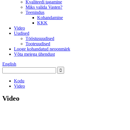
Kvaliteedi tagamine
Miks valida Vasten?
Teenindus
Kohandamine
KKK
Video
Uudised
Tööstusuudised
Tooteuudised
Looge kohandatud neoonmärk
Võta meiega ühendust
English
Kodu
Video
Video