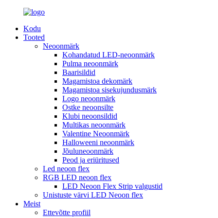
Kodu
Tooted
Neoonmärk
Kohandatud LED-neoonmärk
Pulma neoonmärk
Baarisildid
Magamistoa dekomärk
Magamistoa sisekujundusmärk
Logo neoonmärk
Ostke neoonsilte
Klubi neoonsildid
Multikas neoonmärk
Valentine Neoonmärk
Halloweeni neoonmärk
Jõuluneoonmärk
Peod ja eriüritused
Led neoon flex
RGB LED neoon flex
LED Neoon Flex Strip valgustid
Unistuste värvi LED Neoon flex
Meist
Ettevõtte profiil