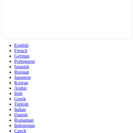
English
French
German
Portuguese
Spanish
Russian
Japanese
Korean
Arabic
Irish
Greek
Turkish
Italian
Danish
Romanian
Indonesian
Czech