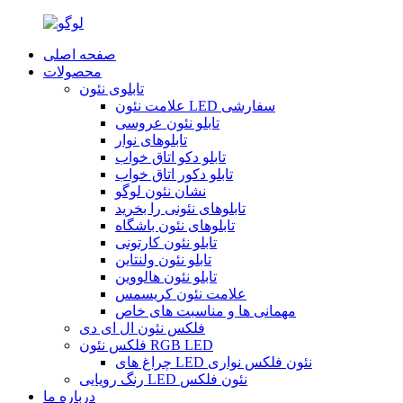
صفحه اصلی
محصولات
تابلوی نئون
علامت نئون LED سفارشی
تابلو نئون عروسی
تابلوهای نوار
تابلو دکو اتاق خواب
تابلو دکور اتاق خواب
نشان نئون لوگو
تابلوهای نئونی را بخرید
تابلوهای نئون باشگاه
تابلو نئون کارتونی
تابلو نئون ولنتاین
تابلو نئون هالووین
علامت نئون کریسمس
مهمانی ها و مناسبت های خاص
فلکس نئون ال ای دی
فلکس نئون RGB LED
چراغ های LED نئون فلکس نواری
رنگ رویایی LED نئون فلکس
درباره ما