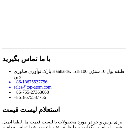
با ما تماس بگیرید
پارک نوآوری فناوری Hanhaida، طبقه یول 10 شنژن 518106،
چین
+86-18675537756
sales@top-atom.com
+86-755-27363668
+8618675537756
استعلام لیست قیمت
برای پرس و جو در مورد محصولات یا لیست قیمت ما، لطفا ایمیل
خود را برای ما بگذارید و ما ظرف 24 ساعت با شما تماس خواهیم