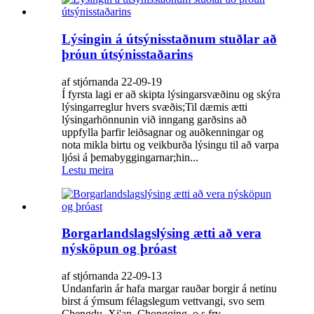
Lýsingin á útsýnisstaðnum stuðlar að
þróun útsýnisstaðarins
af stjórnanda 22-09-19
Í fyrsta lagi er að skipta lýsingarsvæðinu og skýra
lýsingarreglur hvers svæðis;Til dæmis ætti
lýsingarhönnunin við inngang garðsins að
uppfylla þarfir leiðsagnar og auðkenningar og
nota mikla birtu og veikburða lýsingu til að varpa
ljósi á þemabyggingarnar;hin...
Lestu meira
Borgarlandslagslýsing ætti að vera
nýsköpun og þróast
af stjórnanda 22-09-13
Undanfarin ár hafa margar rauðar borgir á netinu
birst á ýmsum félagslegum vettvangi, svo sem
Chengdu, Xi'an, Chongqing, o.s.frv.