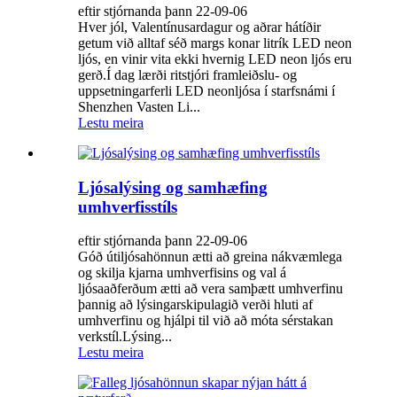
eftir stjórnanda þann 22-09-06
Hver jól, Valentínusardagur og aðrar hátíðir
getum við alltaf séð margs konar litrík LED neon
ljós, en vinir vita ekki hvernig LED neon ljós eru
gerð.Í dag lærði ritstjóri framleiðslu- og
uppsetningarferli LED neonljósa í starfsnámi í
Shenzhen Vasten Li...
Lestu meira
Ljósalýsing og samhæfing
umhverfisstíls
eftir stjórnanda þann 22-09-06
Góð útiljósahönnun ætti að greina nákvæmlega
og skilja kjarna umhverfisins og val á
ljósaaðferðum ætti að vera samþætt umhverfinu
þannig að lýsingarskipulagið verði hluti af
umhverfinu og hjálpi til við að móta sérstakan
verkstíl.Lýsing...
Lestu meira