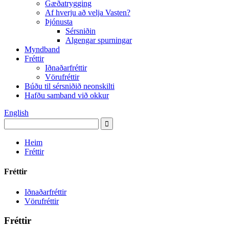
Gæðatrygging
Af hverju að velja Vasten?
Þjónusta
Sérsniðin
Algengar spurningar
Myndband
Fréttir
Iðnaðarfréttir
Vörufréttir
Búðu til sérsniðið neonskilti
Hafðu samband við okkur
English
Heim
Fréttir
Fréttir
Iðnaðarfréttir
Vörufréttir
Fréttir