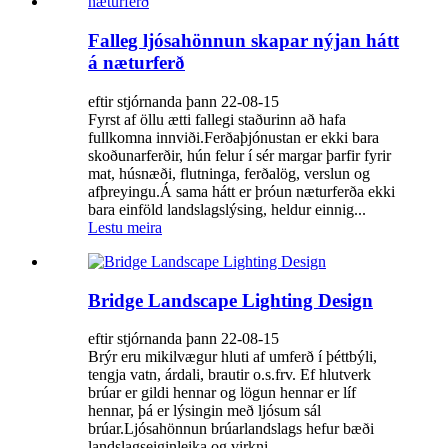
Falleg ljósahönnun skapar nýjan hátt
á næturferð
eftir stjórnanda þann 22-08-15
Fyrst af öllu ætti fallegi staðurinn að hafa
fullkomna innviði.Ferðaþjónustan er ekki bara
skoðunarferðir, hún felur í sér margar þarfir fyrir
mat, húsnæði, flutninga, ferðalög, verslun og
afþreyingu.Á sama hátt er þróun næturferða ekki
bara einföld landslagslýsing, heldur einnig...
Lestu meira
Bridge Landscape Lighting Design
eftir stjórnanda þann 22-08-15
Brýr eru mikilvægur hluti af umferð í þéttbýli,
tengja vatn, árdali, brautir o.s.frv. Ef hlutverk
brúar er gildi hennar og lögun hennar er líf
hennar, þá er lýsingin með ljósum sál
brúar.Ljósahönnun brúarlandslags hefur bæði
landslagseiginleika og virkni...