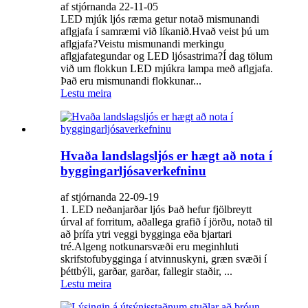
af stjórnanda 22-11-05
LED mjúk ljós ræma getur notað mismunandi
aflgjafa í samræmi við líkanið.Hvað veist þú um
aflgjafa?Veistu mismunandi merkingu
aflgjafategundar og LED ljósastrima?Í dag tölum
við um flokkun LED mjúkra lampa með aflgjafa.
Það eru mismunandi flokkunar...
Lestu meira
Hvaða landslagsljós er hægt að nota í
byggingarljósaverkefninu
af stjórnanda 22-09-19
1. LED neðanjarðar ljós Það hefur fjölbreytt
úrval af forritum, aðallega grafið í jörðu, notað til
að þrífa ytri veggi bygginga eða bjartari
tré.Algeng notkunarsvæði eru meginhluti
skrifstofubygginga í atvinnuskyni, græn svæði í
þéttbýli, garðar, garðar, fallegir staðir, ...
Lestu meira