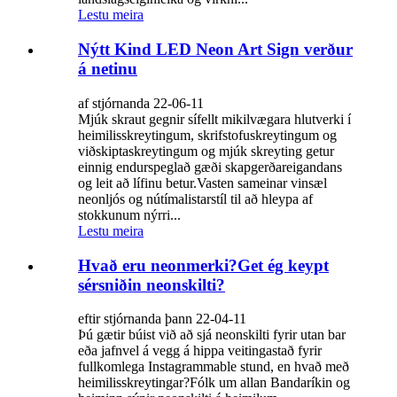
Lestu meira
Nýtt Kind LED Neon Art Sign verður
á netinu
af stjórnanda 22-06-11
Mjúk skraut gegnir sífellt mikilvægara hlutverki í
heimilisskreytingum, skrifstofuskreytingum og
viðskiptaskreytingum og mjúk skreyting getur
einnig endurspeglað gæði skapgerðareigandans
og leit að lífinu betur.Vasten sameinar vinsæl
neonljós og nútímalistarstíl til að hleypa af
stokkunum nýrri...
Lestu meira
Hvað eru neonmerki?Get ég keypt
sérsniðin neonskilti?
eftir stjórnanda þann 22-04-11
Þú gætir búist við að sjá neonskilti fyrir utan bar
eða jafnvel á vegg á hippa veitingastað fyrir
fullkomlega Instagrammable stund, en hvað með
heimilisskreytingar?Fólk um allan Bandaríkin og