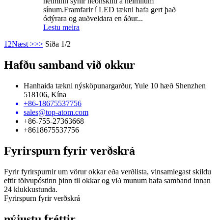
heiminn sýnir neonskilti á heimilum
sínum.Framfarir í LED tækni hafa gert það
ódýrara og auðveldara en áður...
Lestu meira
1
2
Næst >
>>
Síða 1/2
Hafðu samband við okkur
Hanhaida tækni nýsköpunargarður, Yule 10 hæð Shenzhen
518106, Kína
+86-18675537756
sales@top-atom.com
+86-755-27363668
+8618675537756
Fyrirspurn fyrir verðskrá
Fyrir fyrirspurnir um vörur okkar eða verðlista, vinsamlegast skildu
eftir tölvupóstinn þinn til okkar og við munum hafa samband innan
24 klukkustunda.
Fyrirspurn fyrir verðskrá
nýjustu fréttir