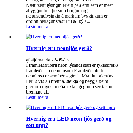
Nætursenulýsingin er eitt það efni sem er mest
áhyggjuefni í þessum borgum og
nætursenulýsingin á merkum byggingum er
orðinn heilagur staður til að kýla...
Lestu meira
Hvernig eru neonljós gerð?
af stjórnanda 22-09-13
Í framleiðsluferli neon lýsandi stafi er lykilskrefið
framleiðsla á neonljósum.Framleiðsluferli
neonljósa er sem hér segir: 1. Myndun glerrörs
Ferlið við að brenna, steikja og beygja beint
glerrör í mynstur eða texta í gegnum sérstakan
brennara al...
Lestu meira
Hvernig eru LED neon ljós gerð og
sett upp?