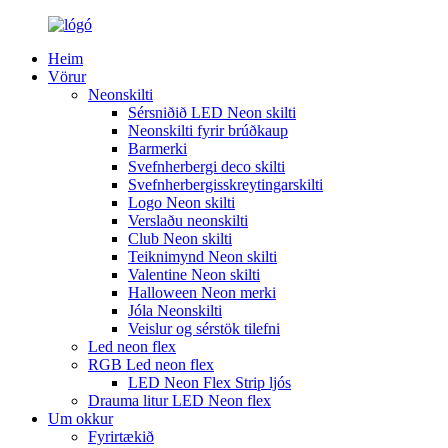
Heim
Vörur
Neonskilti
Sérsniðið LED Neon skilti
Neonskilti fyrir brúðkaup
Barmerki
Svefnherbergi deco skilti
Svefnherbergisskreytingarskilti
Logo Neon skilti
Verslaðu neonskilti
Club Neon skilti
Teiknimynd Neon skilti
Valentine Neon skilti
Halloween Neon merki
Jóla Neonskilti
Veislur og sérstök tilefni
Led neon flex
RGB Led neon flex
LED Neon Flex Strip ljós
Drauma litur LED Neon flex
Um okkur
Fyrirtækið