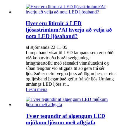
Hver eru litirnir á LED
ljósastrimlum?Af hverju að velja að
nota LED ljósaband?
af stjórnanda 22-11-05
Lampaband vísar til LED lampans sem er soðið
við koparvír eða borði sveigjanlega
hringrásartöflu með sérstakri vinnslutækni og
síðan tengdur við aflgjafa til að gefa frá sér
ljós.Það er nefnt vegna þess að lögun þess er eins
og ljósband þegar það gefur frá sér ljós.Umfang
umfangs LED ljóss st...
Lestu meira
Tvær tegundir af algengum LED
mjúkum ljósum með aflgjafa