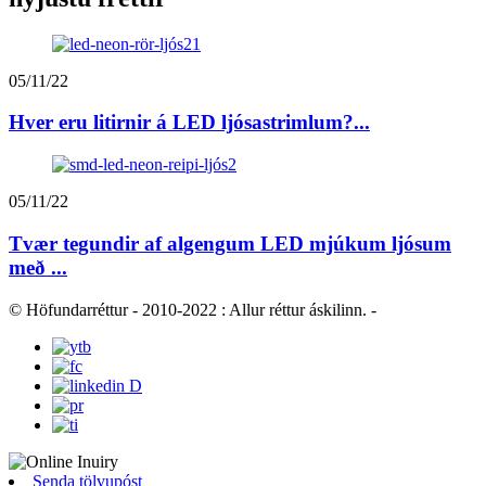
05/11/22
Hver eru litirnir á LED ljósastrimlum?...
05/11/22
Tvær tegundir af algengum LED mjúkum ljósum
með ...
© Höfundarréttur - 2010-2022 : Allur réttur áskilinn.
-
Senda tölvupóst