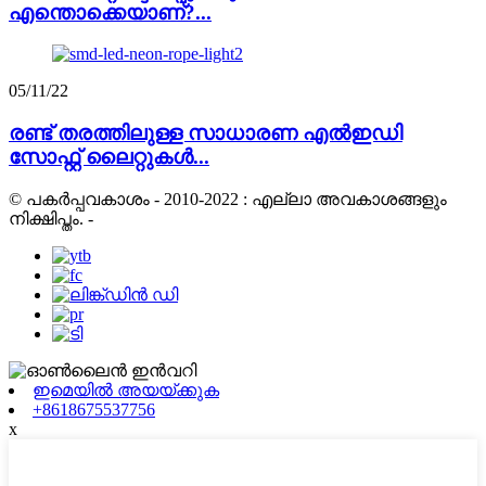
എന്തൊക്കെയാണ്?...
05/11/22
രണ്ട് തരത്തിലുള്ള സാധാരണ എൽഇഡി
സോഫ്റ്റ് ലൈറ്റുകൾ...
© പകർപ്പവകാശം - 2010-2022 : എല്ലാ അവകാശങ്ങളും
നിക്ഷിപ്തം.
-
ഇമെയിൽ അയയ്ക്കുക
+8618675537756
x