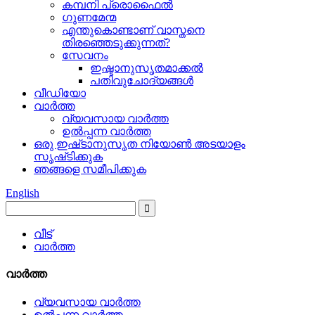
കമ്പനി പ്രൊഫൈൽ
ഗുണമേന്മ
എന്തുകൊണ്ടാണ് വാസ്തനെ
തിരഞ്ഞെടുക്കുന്നത്?
സേവനം
ഇഷ്ടാനുസൃതമാക്കൽ
പതിവുചോദ്യങ്ങൾ
വീഡിയോ
വാർത്ത
വ്യവസായ വാർത്ത
ഉൽപ്പന്ന വാർത്ത
ഒരു ഇഷ്‌ടാനുസൃത നിയോൺ അടയാളം
സൃഷ്‌ടിക്കുക
ഞങ്ങളെ സമീപിക്കുക
English
വീട്
വാർത്ത
വാർത്ത
വ്യവസായ വാർത്ത
ഉൽപ്പന്ന വാർത്ത