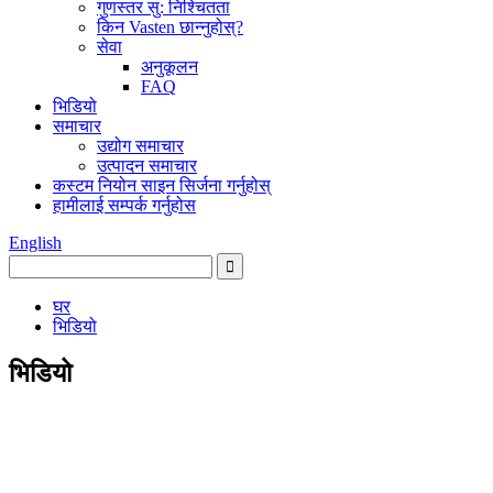
गुणस्तर सु: निश्चितता
किन Vasten छान्नुहोस्?
सेवा
अनुकूलन
FAQ
भिडियो
समाचार
उद्योग समाचार
उत्पादन समाचार
कस्टम नियोन साइन सिर्जना गर्नुहोस्
हामीलाई सम्पर्क गर्नुहोस
English
घर
भिडियो
भिडियो