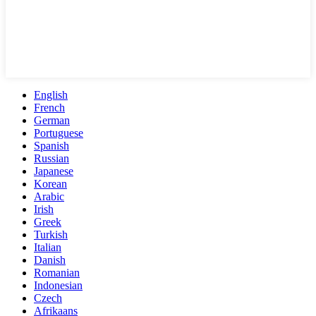
English
French
German
Portuguese
Spanish
Russian
Japanese
Korean
Arabic
Irish
Greek
Turkish
Italian
Danish
Romanian
Indonesian
Czech
Afrikaans