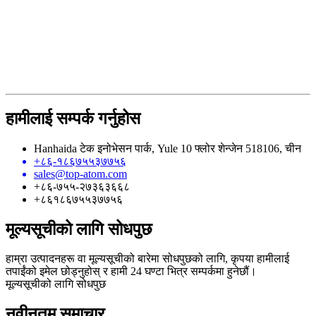
हामीलाई सम्पर्क गर्नुहोस
Hanhaida टेक इनोभेसन पार्क, Yule 10 फ्लोर शेन्जेन 518106, चीन
+८६-१८६७५५३७७५६
sales@top-atom.com
+८६-७५५-२७३६३६६८
+८६१८६७५५३७७५६
मूल्यसूचीको लागि सोधपुछ
हाम्रा उत्पादनहरू वा मूल्यसूचीको बारेमा सोधपुछको लागि, कृपया हामीलाई
तपाईंको इमेल छोड्नुहोस् र हामी 24 घण्टा भित्र सम्पर्कमा हुनेछौं।
मूल्यसूचीको लागि सोधपुछ
नवीनतम समाचार