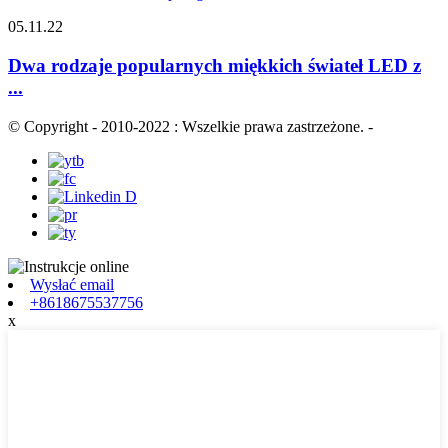
05.11.22
Dwa rodzaje popularnych miękkich świateł LED z
...
© Copyright - 2010-2022 : Wszelkie prawa zastrzeżone.
-
Wysłać email
+8618675537756
x