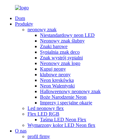
Dom
Produkty
neonowy znak
Niestandardowy neon LED
Neonowy znak ślubny
Znaki barowe
Sypialnia znak deco
Znak wystrój sypialni
Neonowy znak logo
Kupuj neony
klubowe neony
Neon kreskówka
Neon Walentynki
Halloweenowy neonowy znak
Boże Narodzenie Neon
Imprezy i specjalne okazje
Led neonowy flex
Flex LED RGB
Taśma LED Neon Flex
Wymarzony kolor LED Neon flex
O nas
profil firmy