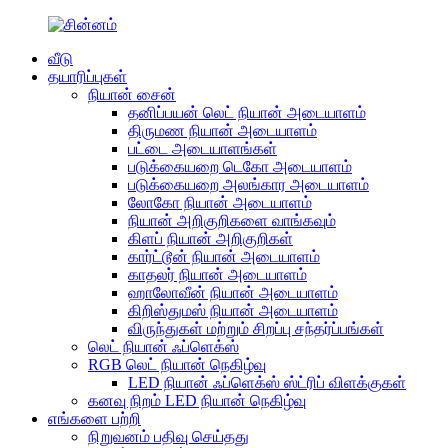
வீடு
தயாரிப்புகள்
நியான் சைன்
தனிப்பயன் லெட் நியான் அடையாளம்
திருமண நியான் அடையாளம்
பட்டை அடையாளங்கள்
படுக்கையறை டெகோ அடையாளம்
படுக்கையறை அலங்கார அடையாளம்
லோகோ நியான் அடையாளம்
நியான் அறிகுறிகளை வாங்கவும்
கிளப் நியான் அறிகுறிகள்
கார்ட்டூன் நியான் அடையாளம்
காதலர் நியான் அடையாளம்
ஹாலோவீன் நியான் அடையாளம்
கிறிஸ்துமஸ் நியான் அடையாளம்
விருந்துகள் மற்றும் சிறப்பு சந்தர்ப்பங்கள்
லெட் நியான் ஃப்ளெக்ஸ்
RGB லெட் நியான் நெகிழ்வு
LED நியான் ஃப்ளெக்ஸ் ஸ்ட்ரிப் விளக்குகள்
கனவு நிறம் LED நியான் நெகிழ்வு
எங்களை பற்றி
நிறுவனம் பதிவு செய்தது