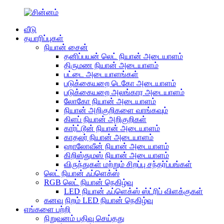
வீடு
தயாரிப்புகள்
நியான் சைன்
தனிப்பயன் லெட் நியான் அடையாளம்
திருமண நியான் அடையாளம்
பட்டை அடையாளங்கள்
படுக்கையறை டெகோ அடையாளம்
படுக்கையறை அலங்கார அடையாளம்
லோகோ நியான் அடையாளம்
நியான் அறிகுறிகளை வாங்கவும்
கிளப் நியான் அறிகுறிகள்
கார்ட்டூன் நியான் அடையாளம்
காதலர் நியான் அடையாளம்
ஹாலோவீன் நியான் அடையாளம்
கிறிஸ்துமஸ் நியான் அடையாளம்
விருந்துகள் மற்றும் சிறப்பு சந்தர்ப்பங்கள்
லெட் நியான் ஃப்ளெக்ஸ்
RGB லெட் நியான் நெகிழ்வு
LED நியான் ஃப்ளெக்ஸ் ஸ்ட்ரிப் விளக்குகள்
கனவு நிறம் LED நியான் நெகிழ்வு
எங்களை பற்றி
நிறுவனம் பதிவு செய்தது