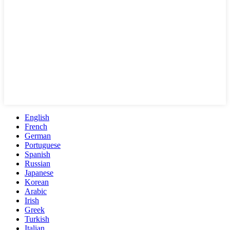
English
French
German
Portuguese
Spanish
Russian
Japanese
Korean
Arabic
Irish
Greek
Turkish
Italian