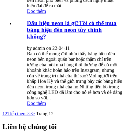
đèn neon phổ biến và phong cách nghệ thuật
hiện đại để ra mắt...
Đọc thêm
Dấu hiệu neon là gì?Tôi có thể mua
bảng hiệu đèn neon tùy chỉnh
không?
by admin on 22-04-11
Bạn có thể mong đợi nhìn thấy bảng hiệu đèn
neon bên ngoài quán bar hoặc thậm chí trên
tường của một nhà hàng thời thượng để có một
khoảnh khắc hoàn hảo trên Instagram, nhưng
còn về trang trí nhà cửa thì sao?Mọi người trên
khắp Hoa Kỳ và thế giới trưng bày các bảng hiệu
đèn neon trong nhà của họ.Những tiến bộ trong
công nghệ LED đã làm cho nó rẻ hơn và dễ dàng
hơn so với...
Đọc thêm
1
2
Tiếp theo >
>>
Trang 12
Liên hệ chúng tôi