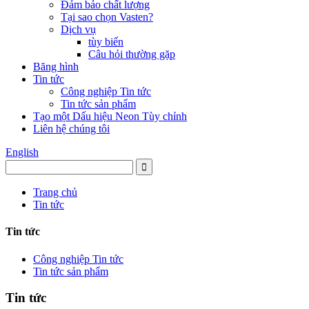
Đảm bảo chất lượng
Tại sao chọn Vasten?
Dịch vụ
tùy biến
Câu hỏi thường gặp
Băng hình
Tin tức
Công nghiệp Tin tức
Tin tức sản phẩm
Tạo một Dấu hiệu Neon Tùy chỉnh
Liên hệ chúng tôi
English
Trang chủ
Tin tức
Tin tức
Công nghiệp Tin tức
Tin tức sản phẩm
Tin tức