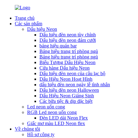
Trang chủ
Các sản phẩm
Dấu hiệu Neon
Dấu hiệu đèn neon tùy chỉnh
Dấu hiệu đèn neon đám cưới
bảng hiệu quán bar
Bảng hiệu trang trí phòng ngủ
Bảng hiệu trang trí phòng ngủ
Biểu Tượng Dấu Hiệu Neon
Cửa hàng Dấu hiệu Neon
Dấu hiệu đèn neon của câu lạc bộ
Dấu Hiệu Neon Hoạt Hình
dấu hiệu đèn neon ngày lễ tình nhân
Dấu hiệu đèn neon Halloween
Dấu Hiệu Neon Giáng Sinh
Các bữa tiệc & dịp đặc biệt
Led neon uốn cong
RGB Led neon uốn cong
Đèn LED dải Neon Flex
Giấc mơ màu LED Neon flex
Về chúng tôi
Hồ sơ công ty