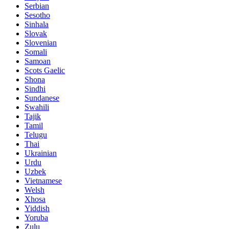
Serbian
Sesotho
Sinhala
Slovak
Slovenian
Somali
Samoan
Scots Gaelic
Shona
Sindhi
Sundanese
Swahili
Tajik
Tamil
Telugu
Thai
Ukrainian
Urdu
Uzbek
Vietnamese
Welsh
Xhosa
Yiddish
Yoruba
Zulu