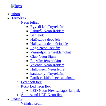
itthon
Termékek
Neon felirat
Egyedi led fényreklám
Esküvői Neon Reklám
Bár jelek
Hálószoba deco jele
Hálószoba dekoráció jele
Logo Neon Reklám
Vásároljon fényreklámokat
Club Neon Signs
Rajzfilm fényreklám
Valentin Neon Reklám
Halloween Neon felirat
karácsonyi fényreklám
Partik és különleges alkalmak
Led neon flex
RGB Led neon flex
LED Neon Flex szalagos lámpák
Álom színű LED Neon flex
Rólunk
Vállalati profil