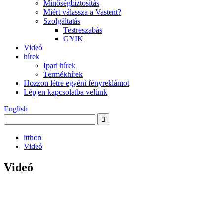
Minőségbiztosítás
Miért válassza a Vastent?
Szolgáltatás
Testreszabás
GYIK
Videó
hírek
Ipari hírek
Termékhírek
Hozzon létre egyéni fényreklámot
Lépjen kapcsolatba velünk
English
itthon
Videó
Videó