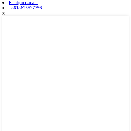
Küldjön e-mailt
+8618675537756
x