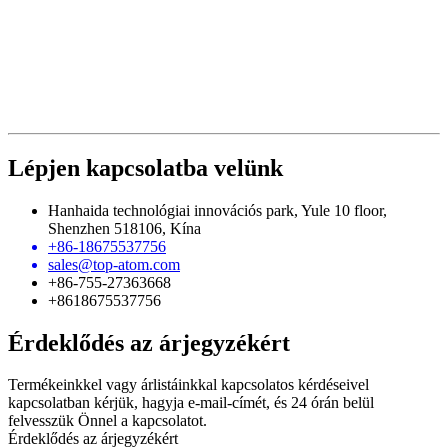
Lépjen kapcsolatba velünk
Hanhaida technológiai innovációs park, Yule 10 floor,
Shenzhen 518106, Kína
+86-18675537756
sales@top-atom.com
+86-755-27363668
+8618675537756
Érdeklődés az árjegyzékért
Termékeinkkel vagy árlistáinkkal kapcsolatos kérdéseivel
kapcsolatban kérjük, hagyja e-mail-címét, és 24 órán belül
felvesszük Önnel a kapcsolatot.
Érdeklődés az árjegyzékért