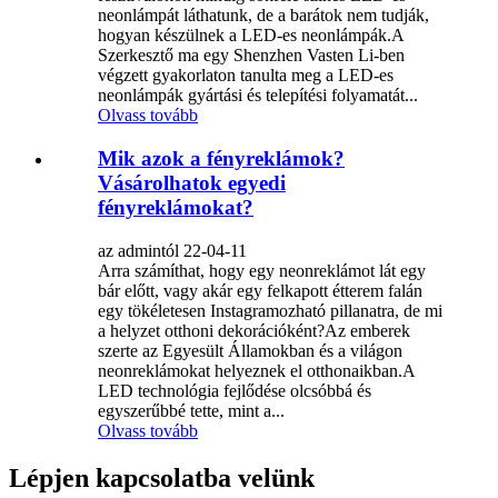
neonlámpát láthatunk, de a barátok nem tudják,
hogyan készülnek a LED-es neonlámpák.A
Szerkesztő ma egy Shenzhen Vasten Li-ben
végzett gyakorlaton tanulta meg a LED-es
neonlámpák gyártási és telepítési folyamatát...
Olvass tovább
Mik azok a fényreklámok?
Vásárolhatok egyedi
fényreklámokat?
az admintól 22-04-11
Arra számíthat, hogy egy neonreklámot lát egy
bár előtt, vagy akár egy felkapott étterem falán
egy tökéletesen Instagramozható pillanatra, de mi
a helyzet otthoni dekorációként?Az emberek
szerte az Egyesült Államokban és a világon
neonreklámokat helyeznek el otthonaikban.A
LED technológia fejlődése olcsóbbá és
egyszerűbbé tette, mint a...
Olvass tovább
Lépjen kapcsolatba velünk