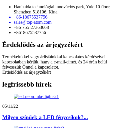
Hanhaida technológiai innovációs park, Yule 10 floor,
Shenzhen 518106, Kína
+86-18675537756
sales@top-atom.com
+86-755-27363668
+8618675537756
Érdeklődés az árjegyzékért
Termékeinkkel vagy árlistáinkkal kapcsolatos kérdéseivel
kapcsolatban kérjük, hagyja e-mail-címét, és 24 órán belül
felvesszük Önnel a kapcsolatot.
Érdeklődés az árjegyzékért
legfrissebb hírek
05/11/22
Milyen színűek a LED fénycsíkok?...