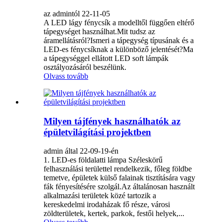
az admintól 22-11-05
A LED lágy fénycsík a modelltől függően eltérő
tápegységet használhat.Mit tudsz az
áramellátásról?Ismeri a tápegység típusának és a
LED-es fénycsíknak a különböző jelentését?Ma
a tápegységgel ellátott LED soft lámpák
osztályozásáról beszélünk.
Olvass tovább
Milyen tájfények használhatók az
épületvilágítási projektben
admin által 22-09-19-én
1. LED-es földalatti lámpa Széleskörű
felhasználási területtel rendelkezik, főleg földbe
temetve, épületek külső falainak tisztítására vagy
fák fényesítésére szolgál.Az általánosan használt
alkalmazási területek közé tartozik a
kereskedelmi irodaházak fő része, városi
zöldterületek, kertek, parkok, festői helyek,...