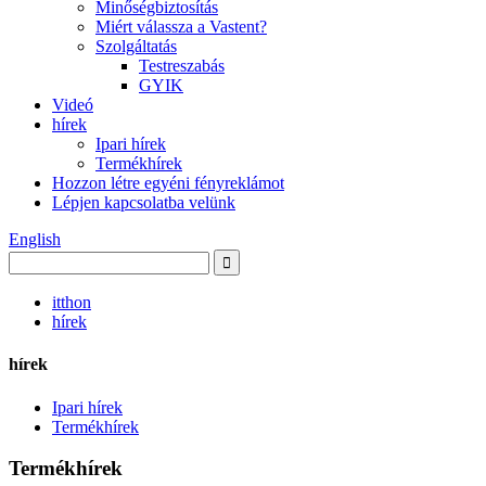
Minőségbiztosítás
Miért válassza a Vastent?
Szolgáltatás
Testreszabás
GYIK
Videó
hírek
Ipari hírek
Termékhírek
Hozzon létre egyéni fényreklámot
Lépjen kapcsolatba velünk
English
itthon
hírek
hírek
Ipari hírek
Termékhírek
Termékhírek