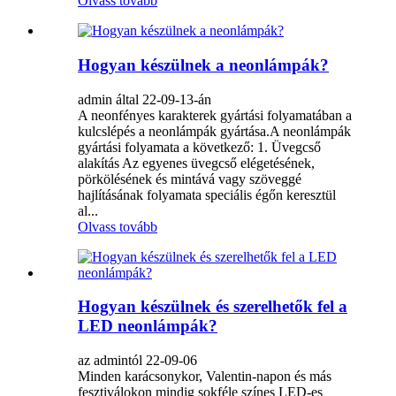
Olvass tovább
Hogyan készülnek a neonlámpák?
admin által 22-09-13-án
A neonfényes karakterek gyártási folyamatában a
kulcslépés a neonlámpák gyártása.A neonlámpák
gyártási folyamata a következő: 1. Üvegcső
alakítás Az egyenes üvegcső elégetésének,
pörkölésének és mintává vagy szöveggé
hajlításának folyamata speciális égőn keresztül
al...
Olvass tovább
Hogyan készülnek és szerelhetők fel a
LED neonlámpák?
az admintól 22-09-06
Minden karácsonykor, Valentin-napon és más
fesztiválokon mindig sokféle színes LED-es