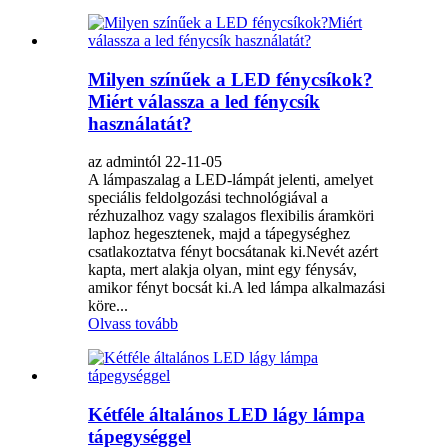
Milyen színűek a LED fénycsíkok?
Miért válassza a led fénycsík
használatát?
az admintól 22-11-05
A lámpaszalag a LED-lámpát jelenti, amelyet
speciális feldolgozási technológiával a
rézhuzalhoz vagy szalagos flexibilis áramköri
laphoz hegesztenek, majd a tápegységhez
csatlakoztatva fényt bocsátanak ki.Nevét azért
kapta, mert alakja olyan, mint egy fénysáv,
amikor fényt bocsát ki.A led lámpa alkalmazási
köre...
Olvass tovább
Kétféle általános LED lágy lámpa
tápegységgel