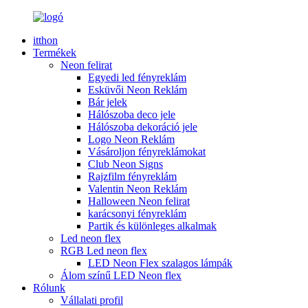
itthon
Termékek
Neon felirat
Egyedi led fényreklám
Esküvői Neon Reklám
Bár jelek
Hálószoba deco jele
Hálószoba dekoráció jele
Logo Neon Reklám
Vásároljon fényreklámokat
Club Neon Signs
Rajzfilm fényreklám
Valentin Neon Reklám
Halloween Neon felirat
karácsonyi fényreklám
Partik és különleges alkalmak
Led neon flex
RGB Led neon flex
LED Neon Flex szalagos lámpák
Álom színű LED Neon flex
Rólunk
Vállalati profil