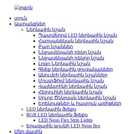
տուն
Ապրանքներ
Նեոնային նշան
Պատվերով LED նեոնային նշան
Հարսանեկան նեոնային նշան
Բար նշաններ
Ննջասենյակի դեկո նշան
Ննջասենյակի դեկոր նշան
Լոգո Նեոնային նշան
Գնեք նեոնային ցուցանակներ
Ակումբի նեոնային նշաններ
Մուլտֆիլմ նեոնային նշան
Վալենտինի նեոնային նշան
Հելոուինի նեոնային նշան
Սուրբ Ծննդյան նեոնային նշան
Երեկույթներ և հատուկ առիթներ
LED նեոնային ֆլեքս
RGB LED նեոնային ֆլեքս
LED Neon Flex Strip Lights
Երազային գույնի LED Neon flex
Մեր մասին