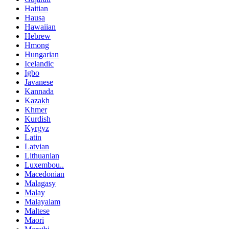
Haitian
Hausa
Hawaiian
Hebrew
Hmong
Hungarian
Icelandic
Igbo
Javanese
Kannada
Kazakh
Khmer
Kurdish
Kyrgyz
Latin
Latvian
Lithuanian
Luxembou..
Macedonian
Malagasy
Malay
Malayalam
Maltese
Maori