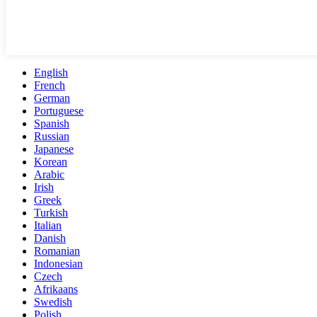
English
French
German
Portuguese
Spanish
Russian
Japanese
Korean
Arabic
Irish
Greek
Turkish
Italian
Danish
Romanian
Indonesian
Czech
Afrikaans
Swedish
Polish