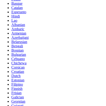
Basque
Catalan
Esperanto
Hindi
Lao
Albanian
Amharic
Armenian
Azerbaijani
Belarusian
Bengali
Bosnian
Bulgarian
Cebuano
Chichewa
Corsican
Croatian
Dutch
Estonian
Filipino
Finnish
Frisian
Galician
Georgian
Gujarati