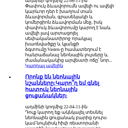
ադմինի կողմից 22-06-11-ին
Փափուկ ձևավորումն ավելի ու ավելի
կարևոր դեր է խաղում տան
ձևավորման, գրասենյակի և
կոմերցիոն ձևավորման մեջ, իսկ
փափուկ ձևավորումը կարող է նաև
ավելի լավ արտացոլել
սեփականատիրոջ որակյալ
խառնվածքը և կյանքի
ձգտումը:Vasten-ը համատեղում է
հանրաճանաչ նեոնային լույսերը և
ժամանակակից արվեստի ոճը՝ նոր...
Կարդալ ավելին
Որոնք են նեոնային
նշանները:Կարո՞ղ եմ գնել
հատուկ նեոնային
ցուցանակներ:
ադմինի կողմից 22-04-11-ին
Դուք կարող եք ակնկալել տեսնել
նեոնային ցուցանակ բարից դուրս
կամ նույնիսկ հիփ ռեստորանի