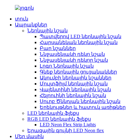
տուն
Ապրանքներ
Նեոնային նշան
Պատվերով LED նեոնային նշան
Հարսանեկան նեոնային նշան
Բար նշաններ
Ննջասենյակի դեկո նշան
Ննջասենյակի դեկոր նշան
Լոգո Նեոնային նշան
Գնեք նեոնային ցուցանակներ
Ակումբի նեոնային նշաններ
Մուլտֆիլմ նեոնային նշան
Վալենտինի նեոնային նշան
Հելոուինի նեոնային նշան
Սուրբ Ծննդյան նեոնային նշան
Երեկույթներ և հատուկ առիթներ
LED նեոնային ֆլեքս
RGB LED նեոնային ֆլեքս
LED Neon Flex Strip Lights
Երազային գույնի LED Neon flex
Մեր մասին