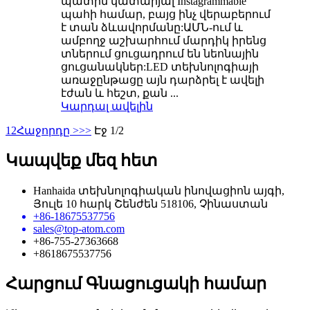
պատին կատարյալ Instagrammable
պահի համար, բայց ինչ վերաբերում
է տան ձևավորմանը:ԱՄՆ-ում և
ամբողջ աշխարհում մարդիկ իրենց
տներում ցուցադրում են նեոնային
ցուցանակներ:LED տեխնոլոգիայի
առաջընթացը այն դարձրել է ավելի
էժան և հեշտ, քան ...
Կարդալ ավելին
1
2
Հաջորդը >
>>
Էջ 1/2
Կապվեք մեզ հետ
Hanhaida տեխնոլոգիական ինովացիոն այգի,
Յուլե 10 հարկ Շենժեն 518106, Չինաստան
+86-18675537756
sales@top-atom.com
+86-755-27363668
+8618675537756
Հարցում Գնացուցակի համար