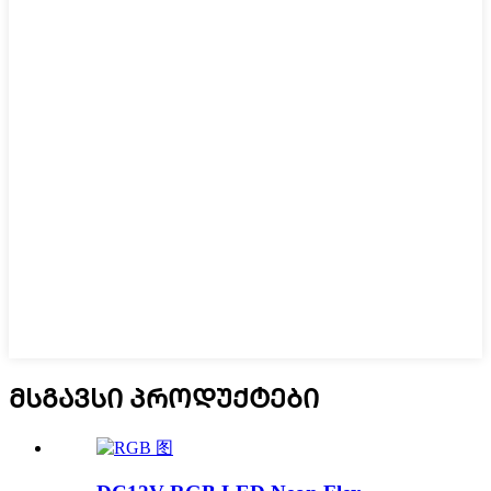
ᲛᲡᲒᲐᲕᲡᲘ ᲞᲠᲝᲓᲣᲥᲢᲔᲑᲘ