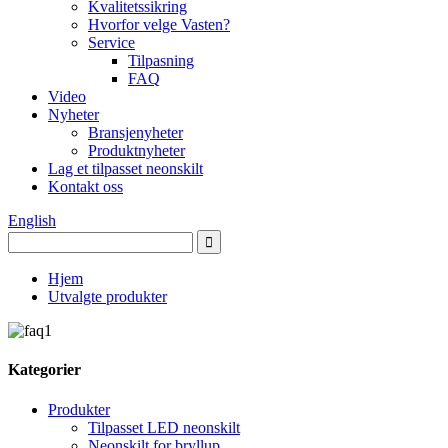
Kvalitetssikring
Hvorfor velge Vasten?
Service
Tilpasning
FAQ
Video
Nyheter
Bransjenyheter
Produktnyheter
Lag et tilpasset neonskilt
Kontakt oss
English
Hjem
Utvalgte produkter
Kategorier
Produkter
Tilpasset LED neonskilt
Neonskilt for bryllup