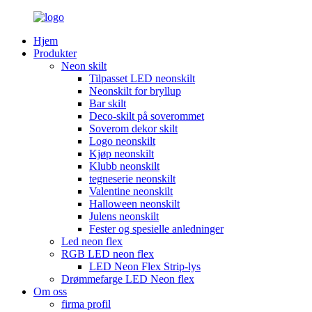
Hjem
Produkter
Neon skilt
Tilpasset LED neonskilt
Neonskilt for bryllup
Bar skilt
Deco-skilt på soverommet
Soverom dekor skilt
Logo neonskilt
Kjøp neonskilt
Klubb neonskilt
tegneserie neonskilt
Valentine neonskilt
Halloween neonskilt
Julens neonskilt
Fester og spesielle anledninger
Led neon flex
RGB LED neon flex
LED Neon Flex Strip-lys
Drømmefarge LED Neon flex
Om oss
firma profil