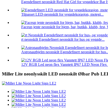
Egendefinert neonskilt Red Hat Girl for veggdekor Bar 
Tilpasset LED-neonskilt for veggdekorasjon, motegi...
Faceup jente neonskilt for hjem, bar, butikk, klubb, fest, 
rt neonskilt Egendefinert neonskilt for hus og veggde...
Astronauthjelm neonskilt Egendefinert neonskilt for hus..
12V RGB Led neon flex Vanntett IP67 LED Neon Flex .
Miller Lite neonlysskilt LED neonskilt Ølbar Pub LED