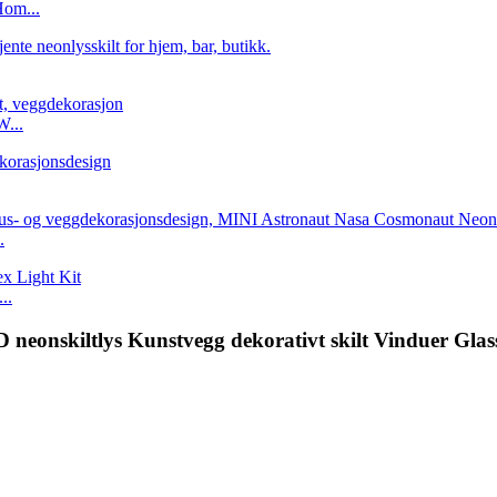
Hom...
W...
.
..
 neonskiltlys Kunstvegg dekorativt skilt Vinduer Glas