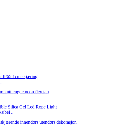
.
ibel ...