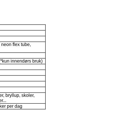
neon flex tube,
(*kun innendørs bruk)
r, bryllup, skoler,
r...
ker per dag