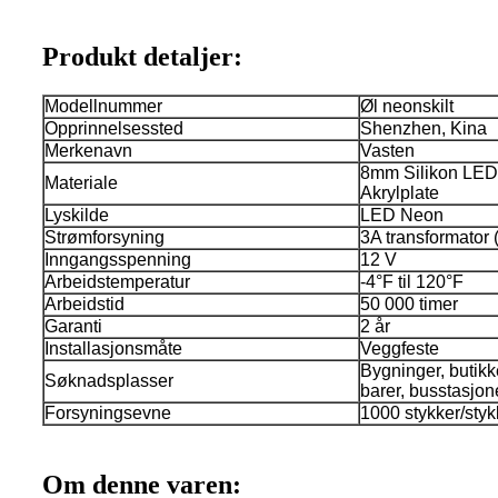
Produkt detaljer:
Modellnummer
Øl neonskilt
Opprinnelsessted
Shenzhen, Kina
Merkenavn
Vasten
8mm Silikon LED 
Materiale
Akrylplate
Lyskilde
LED Neon
Strømforsyning
3A transformator 
Inngangsspenning
12 V
Arbeidstemperatur
-4°F til 120°F
Arbeidstid
50 000 timer
Garanti
2 år
Installasjonsmåte
Veggfeste
Bygninger, butikke
Søknadsplasser
barer, busstasjone
Forsyningsevne
1000 stykker/styk
Om denne varen: