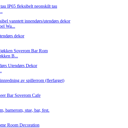
..
el Wa...
kken B...
.