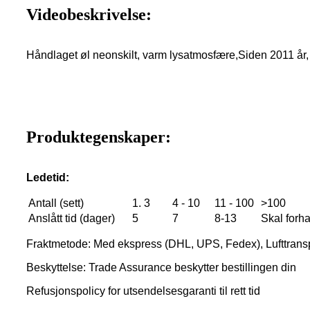
Videobeskrivelse:
Håndlaget øl neonskilt, varm lysatmosfære,
Siden 2011 år, 
Produktegenskaper:
Ledetid:
Antall (sett)
1. 3
4 - 10
11 - 100
>100
Anslått tid (dager)
5
7
8-13
Skal forh
Fraktmetode: Med ekspress (DHL, UPS, Fedex), Lufttrans
Beskyttelse: Trade Assurance beskytter bestillingen din
Refusjonspolicy for utsendelsesgaranti til rett tid