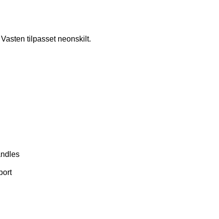
Vasten tilpasset neonskilt.
andles
port