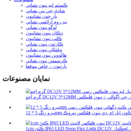
ڪسٽم ليڊ نيون نشاني
شادي جي نين نشاني
بار جون نشانيون
بيڊ روم آرائشي نشاني
لوگو نيون نشاني
دڪان نيون نشانيون
ڪلب نيون نشانيون
ڪارٽون نيون نشاني
ويلنٽائن نيون نشاني
هالووین نيون نشانيون
ڪرسمس نيون نشاني
پارٽيون ۽ خاص موقعا
نمايان مصنوعات
IP65 LED Neon Flex Lig لچڪدار ...