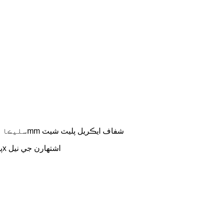
مکيه مواد: 8X16mm سليڪا جيل جي اڳواڻي ۾ نيون فليڪس ٽيوب ۽ 4mm شفاف ايڪريل پليٽ شيٽ
پيڪنگ لسٽ: 1x بيئر نيون نشاني، 1x3A پاور سپلائي پاور ڪنڊ سان، 2x اشتهارن جي نيل