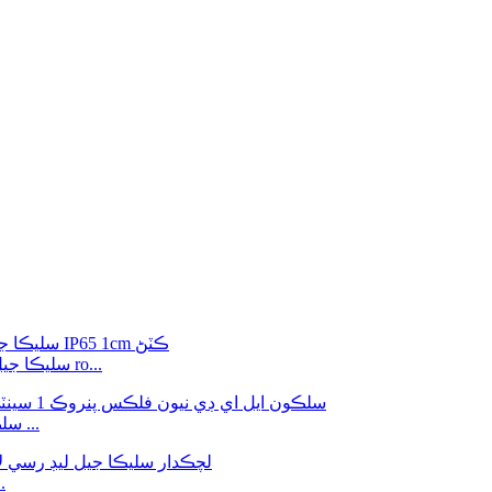
گرم اڇو DC12V 5*12MM سليڪا جيل جي اڳواڻي ۾ نيون فليڪس ro...
نيرو رنگ 5 * 12mm سلڪون ايل اي ڊي نيون فلڪس پنروڪ ...
1cm ڪٽڻ ht DC12V