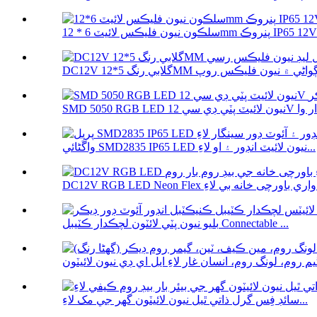
 فليڪس لائيٽ 6 * 12mm پنروڪ IP65 12V ...
واڱڻائي SMD2835 IP65 LED نيون لائيٽ انڊور ۽ او لاءِ...
بليو نيون پٽي لائٽون لچڪدار ڪٽيبل Connectable ...
سائڊ فِس گرل ذاتي ٿيل نيون لائيٽون گھر جي مک لاءِ...