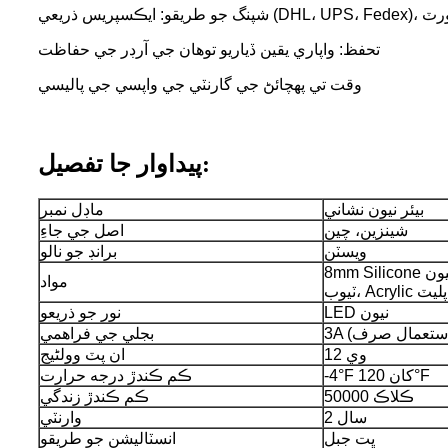
وائي ٽرانسپورٽ
تحفظ: واپاري يقين ڏياريو توهان جي آرڊر جي حفاظت
وقت تي پهچائڻ جي گارنٽي جي واپسي جي پاليسي
پيداوار جا تفصيل:
بيئر نيون نشاني
ماڊل نمبر
شينزين، چين
اصل جي جاءِ
ويسٽن
برانڊ جو نالو
8mm Silicone جي اڳواڻي ۾ نيون flex
مواد
ٽيوب، Acrylic پليٽ
LED نيون
نور جو ذريعو
ر استعمال صرف)
بجلي جي فراهمي
12 وي
ان پٽ وولٹیج
-4°F کان 120°F
ڪم ڪندڙ درجه حرارت
50000 ڪلاڪ
ڪم ڪندڙ زندگي
2 سال
وارنٽي
ڀت جبل
انسٽاليشن جو طريقو