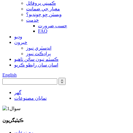
ڪمپني پروفائل
معيار جي ضمانت
ويسٽن ڇو چونڊيو؟
خدمت
حسب ضرورت
FAQ
وڊيو
خبرون
انڊسٽري نيوز
پراڊڪٽ نيوز
ڪسٽم نيون سائن ٺاهيو
اسان سان رابطو ڪريو
English
گهر
نمايان مصنوعات
ڪيٽيگريون
مصنوعات