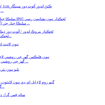
سلڪون نيون
DC12V گلابي رنگ 5*12MM سليڪا جيل جي اڳواڻي ۾ نيون فليڪس روپ ...
SMD 5050 RGB LED نيون لائيٽ پٽي ڊي سي 12V لچڪدار وا...
DC12V RGB LED Neon Flex گھر جي روشني واري باورچی خانه بي لاءِ ...
گيم روم، لونگ روم، انسان غار لاءِ ايل اي ڊي نيون لائيٽون...