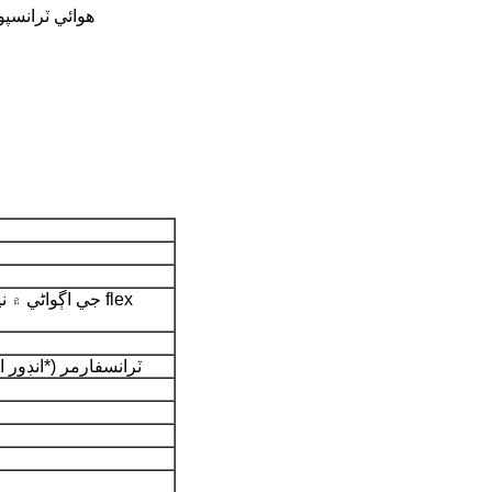
شپنگ جو طريقو: ايڪسپريس ذريعي (DHL، UPS، Fedex)، ه
3A ٽرانسفارمر (*انڊو