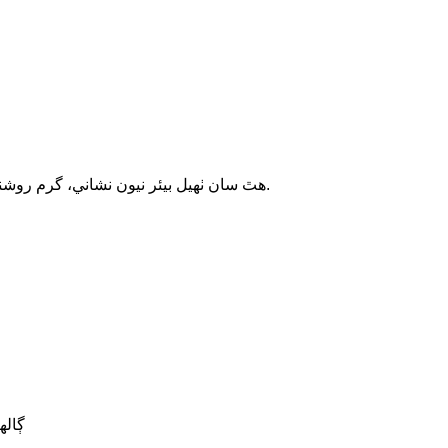
2011 سال کان وٺي، ويسٽين ڪسٽم نيون نشاني.
هٿ سان ٺهيل بيئر نيون نشاني، گرم روشن
ڳاله