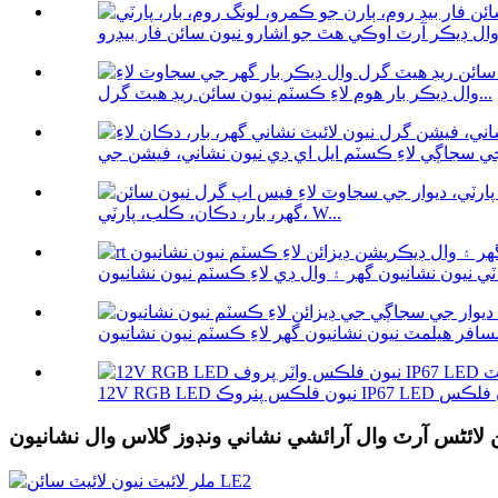
وال ڊيڪر بار هوم لاءِ ڪسٽم نيون سائن ريڊ هيٽ گرل...
گهر، بار، دڪان، ڪلب، پارٽي، W...
ائن لائٹس آرٽ وال آرائشي نشاني ونڊوز گلاس وال نشانيون