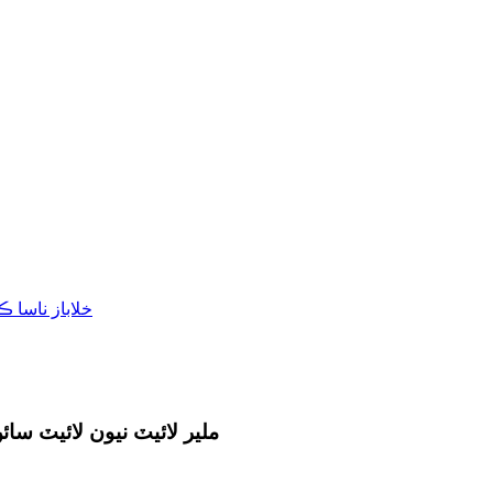
ملير لائيٽ نيون لائيٽ سا