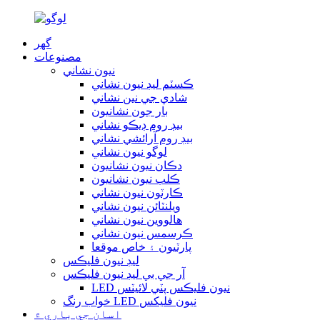
گهر
مصنوعات
نيون نشاني
ڪسٽم ليڊ نيون نشاني
شادي جي نين نشاني
بار جون نشانيون
بيڊ روم ڊيڪو نشاني
بيڊ روم آرائشي نشاني
لوگو نيون نشاني
دڪان نيون نشانيون
ڪلب نيون نشانيون
ڪارٽون نيون نشاني
ويلنٽائن نيون نشاني
هالووین نيون نشاني
ڪرسمس نيون نشاني
پارٽيون ۽ خاص موقعا
ليڊ نيون فليڪس
آر جي بي ليڊ نيون فليڪس
LED نيون فليڪس پٽي لائيٽس
خواب رنگ LED نيون فلیکس
اسان جي باري ۾