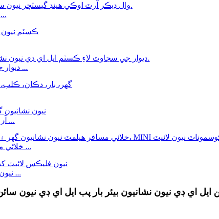
وال ڊيڪر آرٽ اوڪي هٿ جو اشارو نيون سائن فار بيڊرو...
ديوار جي سجاڳي لاءِ ڪسٽم ايل اي ڊي نيون نشاني، فيشن جي ...
آر ٽي نيون نشانيون گھر ۽ وال ڊي لاءِ ڪسٽم نيون نشانيون ...
خلائي مسافر هيلمٽ نيون نشانيون گهر لاءِ ڪسٽم نيون نشانيون ...
12V RGB LED نيون فلڪس پنروڪ IP67 LED نيون فلڪس ...
ئن ايل اي ڊي نيون نشانيون بيئر بار پب ايل اي ڊي نيون س