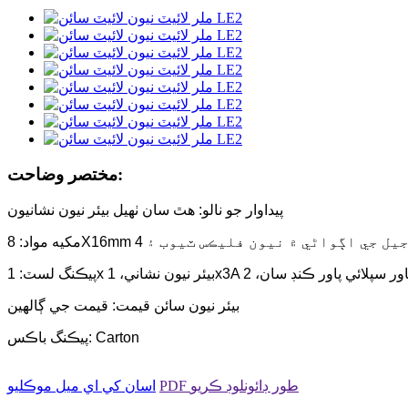
مختصر وضاحت:
پيداوار جو نالو: هٿ سان ٺهيل بيئر نيون نشانيون
بيئر نيون سائن قيمت: قيمت جي ڳالهين
پيڪنگ باڪس: Carton
PDF طور ڊائونلوڊ ڪريو
اسان کي اي ميل موڪليو