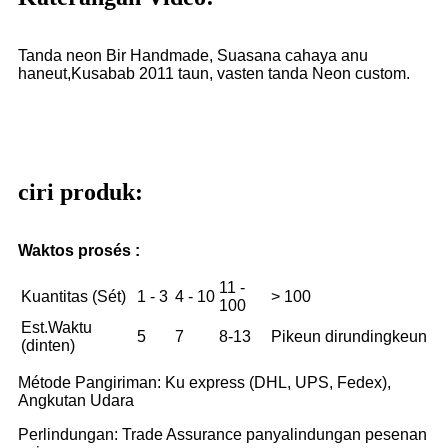
Tanda neon Bir Handmade, Suasana cahaya anu
haneut,
Kusabab 2011 taun, vasten tanda Neon custom.
ciri produk:
Waktos prosés :
11 -
Kuantitas (Sét)
1 - 3
4 - 10
> 100
100
Est.Waktu
5
7
8-13
Pikeun dirundingkeun
(dinten)
Métode Pangiriman: Ku express (DHL, UPS, Fedex),
Angkutan Udara
Perlindungan: Trade Assurance panyalindungan pesenan