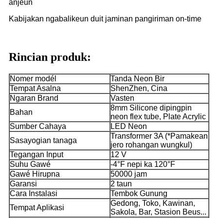
anjeun
Kabijakan ngabalikeun duit jaminan pangiriman on-time
Rincian produk:
Nomer modél
Tanda Neon Bir
Tempat Asalna
ShenZhen, Cina
Ngaran Brand
Vasten
8mm Silicone dipingpin
Bahan
neon flex tube, Plate Acrylic
Sumber Cahaya
LED Neon
Transformer 3A (*Pamakean
Sasayogian tanaga
jero rohangan wungkul)
Tegangan Input
12 V
Suhu Gawé
-4°F nepi ka 120°F
Gawé Hirupna
50000 jam
Garansi
2 taun
Cara Instalasi
Tembok Gunung
Gedong, Toko, Kawinan,
Tempat Aplikasi
Sakola, Bar, Stasion Beus...