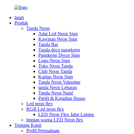
Imah
Produk
Tanda Neon
Adat Led Neon Sign
Kawinan Neon Sign
Tanda Bar
Tanda deco pangkeng
Pangkeng Decor Sign
Logo Neon Sign
Toko Neon Tanda
Club Neon Tanda
Kartun Neon Sign
Tanda Neon Valentine
tanda Neon Lebaran
Tanda Neon Natal
Partéi & Kajadian Husus
Led neon flex
RGB Led neon flex
LED Neon Flex Jalur Lampu
Impian warna LED Neon flex
Tentang Kami
Profil Perusahaan