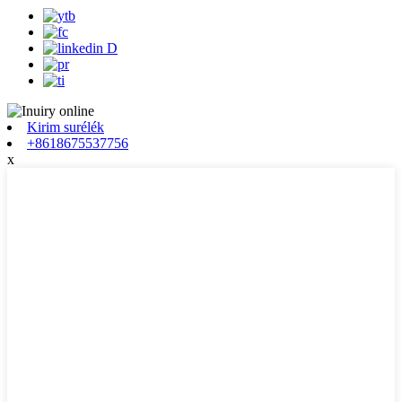
Kirim surélék
+8618675537756
x