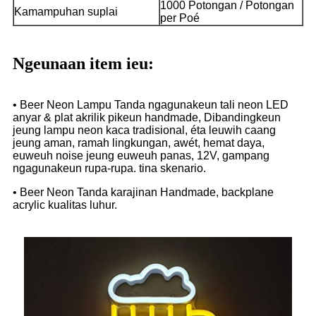
1000 Potongan / Potongan
Kamampuhan suplai
per Poé
Ngeunaan item ieu:
• Beer Neon Lampu Tanda ngagunakeun tali neon LED
anyar & plat akrilik pikeun handmade, Dibandingkeun
jeung lampu neon kaca tradisional, éta leuwih caang
jeung aman, ramah lingkungan, awét, hemat daya,
euweuh noise jeung euweuh panas, 12V, gampang
ngagunakeun rupa-rupa. tina skenario.
• Beer Neon Tanda karajinan Handmade, backplane
acrylic kualitas luhur.