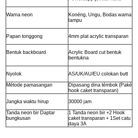
Warna neon
Konéng, Ungu, Bodas warna
lampu
Papan tonggong
4mm plat acrylic transparan
Bentuk backboard
Acrylic Board cut bentuk
bentukna
Nyolok
AS/UK/AU/EU colokan butt
Métode pamasangan
Dipasang dina témbok (Paké
hook caket transparan)
Jangka waktu hirup
30000 jam
Tanda neon bir Daptar
1 Tanda neon bir +2 Hook
bungkusan
caket transparan + 1Set catu
daya 3A