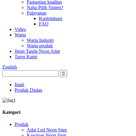
Pamastian kualitas
Naha Pilih Vasten?
Palayanan
Kustomisasi
FAQ
Video
Warta
Warta Industri
Warta produk
Jieun Tanda Neon Adat
Taros Kami
English
Imah
Produk Diulas
Kategori
Produk
Adat Led Neon Sign
Kawinan Neon Sign