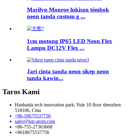
Marilyn Monroe lukisan témbok
neon tanda custom g ...
1cm motong IP65 LED Neon Flex
Lampu DC12V Flex ...
Jari cinta tanda neon sikep neon
tanda kawin...
Taros Kami
Hanhaida tech innovation park, Yule 10 floor shenzhen
518106, Cina
+86-18675537756
sales@top-atom.com
+86-755-27363668
+8618675537756