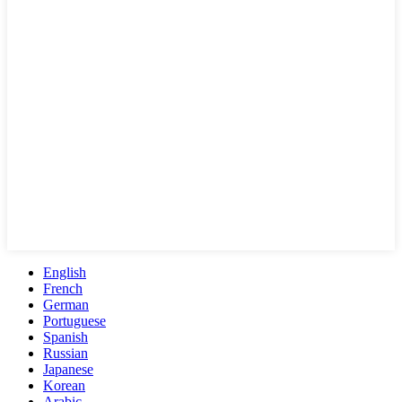
English
French
German
Portuguese
Spanish
Russian
Japanese
Korean
Arabic