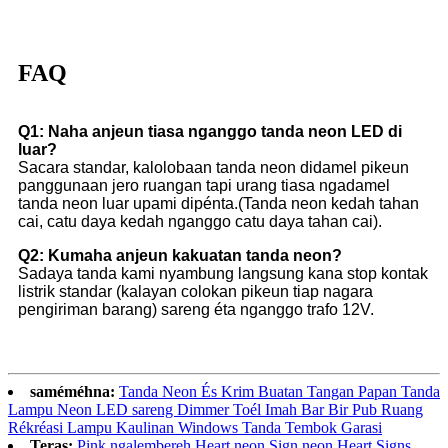
FAQ
Q1: Naha anjeun tiasa nganggo tanda neon LED di
luar?
Sacara standar, kalolobaan tanda neon didamel pikeun
panggunaan jero ruangan tapi urang tiasa ngadamel
tanda neon luar upami dipénta.(Tanda neon kedah tahan
cai, catu daya kedah nganggo catu daya tahan cai).
Q2: Kumaha anjeun kakuatan tanda neon?
Sadaya tanda kami nyambung langsung kana stop kontak
listrik standar (kalayan colokan pikeun tiap nagara
pengiriman barang) sareng éta nganggo trafo 12V.
saméméhna:
Tanda Neon És Krim Buatan Tangan Papan Tanda
Lampu Neon LED sareng Dimmer Toél Imah Bar Bir Pub Ruang
Rékréasi Lampu Kaulinan Windows Tanda Tembok Garasi
Teras:
Pink ngalembereh Heart neon Sign neon Heart Signs