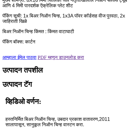
मुख्य सामग्री: 8X16 मिमी सिलिका जेल नेतृत्वाखालील निऑन फ्लेक्स ट्यूब
आणि 4 मिमी पारदर्शक ऍक्रेलिक प्लेट शीट
पॅकिंग सूची: 1x बिअर निऑन चिन्ह, 1x3A पॉवर कॉर्डसह वीज पुरवठा, 2x
जाहिराती खिळे
बिअर निऑन चिन्ह किंमत : किंमत वाटाघाटी
पॅकिंग बॉक्स: कार्टन
आम्हाला ईमेल पाठवा
PDF म्हणून डाउनलोड करा
उत्पादन तपशील
उत्पादन टॅग
व्हिडिओ वर्णन:
हस्तनिर्मित बिअर निऑन चिन्ह, उबदार प्रकाश वातावरण,
2011
सालापासून, सानुकूल निऑन चिन्ह वास्टन करा.