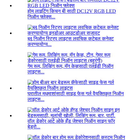
होम लाइटिंग किचन बी साठी DC12V RGB LED
निऑन फ्लेक्स...
ब्लू निऑन स्ट्रिप लाइट्स लवचिक कटेबल कनेक्ट
करण्यायोग्य...
गेम रूम, लिव्हिंग रूम, मॅन केव्हसाठी एलईडी निऑन
लाइट्स...
घरातील मधमाशांसाठी साइड फेस गर्ल वैयक्तिकृत निऑन
लाइट्स...
वॉल डेकोर आर्ट ओके हँड जेश्चर निऑन साइन फॉर
बेड्रो...