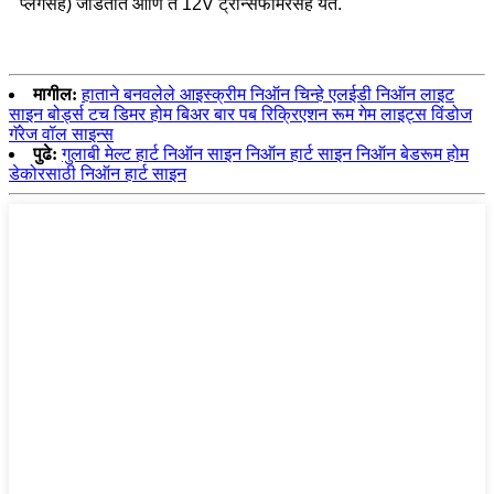
प्लगसह) जोडतात आणि ते 12V ट्रान्सफॉर्मरसह येते.
मागील:
हाताने बनवलेले आइस्क्रीम निऑन चिन्हे एलईडी निऑन लाइट
साइन बोर्ड्स टच डिमर होम बिअर बार पब रिक्रिएशन रूम गेम लाइट्स विंडोज
गॅरेज वॉल साइन्स
पुढे:
गुलाबी मेल्ट हार्ट निऑन साइन निऑन हार्ट साइन निऑन बेडरूम होम
डेकोरसाठी निऑन हार्ट साइन