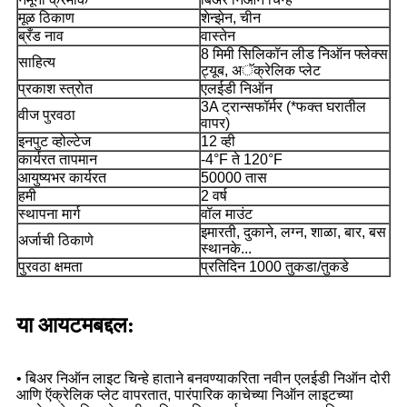
मूळ ठिकाण
शेन्झेन, चीन
ब्रँड नाव
वास्तेन
8 मिमी सिलिकॉन लीड निऑन फ्लेक्स
साहित्य
ट्यूब, अॅक्रेलिक प्लेट
प्रकाश स्त्रोत
एलईडी निऑन
3A ट्रान्सफॉर्मर (*फक्त घरातील
वीज पुरवठा
वापर)
इनपुट व्होल्टेज
12 व्ही
कार्यरत तापमान
-4°F ते 120°F
आयुष्यभर कार्यरत
50000 तास
हमी
2 वर्ष
स्थापना मार्ग
वॉल माउंट
इमारती, दुकाने, लग्न, शाळा, बार, बस
अर्जाची ठिकाणे
स्थानके...
पुरवठा क्षमता
प्रतिदिन 1000 तुकडा/तुकडे
या आयटमबद्दल:
• बिअर निऑन लाइट चिन्हे हाताने बनवण्याकरिता नवीन एलईडी निऑन दोरी
आणि ऍक्रेलिक प्लेट वापरतात, पारंपारिक काचेच्या निऑन लाइटच्या