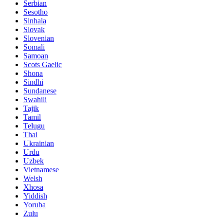
Serbian
Sesotho
Sinhala
Slovak
Slovenian
Somali
Samoan
Scots Gaelic
Shona
Sindhi
Sundanese
Swahili
Tajik
Tamil
Telugu
Thai
Ukrainian
Urdu
Uzbek
Vietnamese
Welsh
Xhosa
Yiddish
Yoruba
Zulu