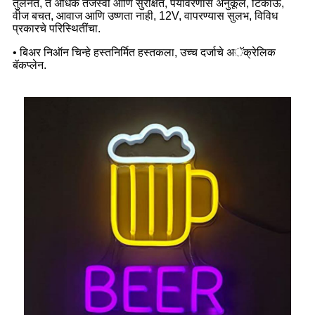
तुलनेत, ते अधिक तेजस्वी आणि सुरक्षित, पर्यावरणास अनुकूल, टिकाऊ,
वीज बचत, आवाज आणि उष्णता नाही, 12V, वापरण्यास सुलभ, विविध
प्रकारचे परिस्थितींचा.
• बिअर निऑन चिन्हे हस्तनिर्मित हस्तकला, ​​उच्च दर्जाचे अॅक्रेलिक
बॅकप्लेन.