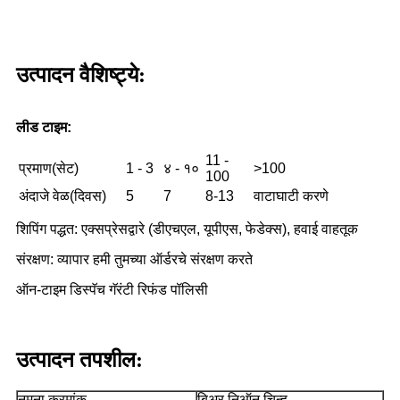
उत्पादन वैशिष्ट्ये:
लीड टाइम:
11 -
प्रमाण(सेट)
1 - 3
४ - १०
>100
100
अंदाजे वेळ(दिवस)
5
7
8-13
वाटाघाटी करणे
शिपिंग पद्धत: एक्सप्रेसद्वारे (डीएचएल, यूपीएस, फेडेक्स), हवाई वाहतूक
संरक्षण: व्यापार हमी तुमच्या ऑर्डरचे संरक्षण करते
ऑन-टाइम डिस्पॅच गॅरंटी रिफंड पॉलिसी
उत्पादन तपशील:
नमूना क्रमांक
बिअर निऑन चिन्ह