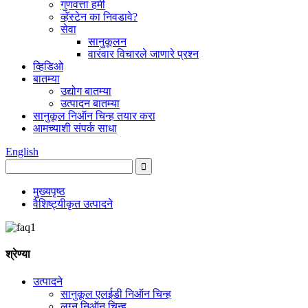
गुणवत्ता हमी
व्हॅस्टेन का निवडावे?
सेवा
सानुकूलन
वारंवार विचारले जाणारे प्रश्न
व्हिडिओ
बातम्या
उद्योग बातम्या
उत्पादन बातम्या
सानुकूल निऑन चिन्ह तयार करा
आमच्याशी संपर्क साधा
English
मुख्यपृष्ठ
वैशिष्ट्यीकृत उत्पादने
श्रेण्या
उत्पादने
सानुकूल एलईडी निऑन चिन्ह
लग्न निऑन चिन्ह