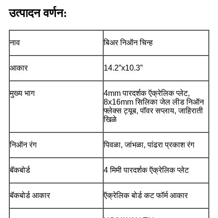
उत्पादन वर्णन:
नाव
बिअर निऑन चिन्ह
आकार
14.2”x10.3”
मुख्य भाग
4mm पारदर्शक ऍक्रेलिक प्लेट,
8x16mm सिलिका जेल लीड निऑन
फ्लेक्स ट्यूब, पॉवर सप्लाय, जाहिराती
खिळे
निऑन रंग
पिवळा, जांभळा, पांढरा प्रकाश रंग
बॅकबोर्ड
4 मिमी पारदर्शक ऍक्रेलिक प्लेट
बॅकबोर्ड आकार
ऍक्रेलिक बोर्ड कट फॉर्म आकार