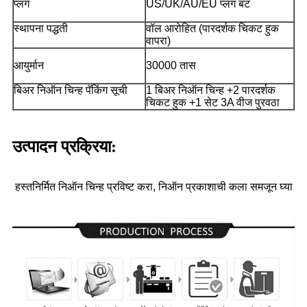
प्लग
US/UK/AU/EU प्लग बट
स्थापना पद्धती
वॉल आरोहित (पारदर्शक चिकट हुक
वापरा)
आयुर्मान
30000 तास
बिअर निऑन चिन्ह पॅकिंग सूची
1 बिअर निऑन चिन्ह +2 पारदर्शक
चिकट हुक +1 सेट 3A वीज पुरवठा
उत्पादन प्रक्रिया:
हस्तनिर्मित निऑन चिन्ह प्रविष्ट करा, निऑन प्रकाशाची कला समजून घ्या