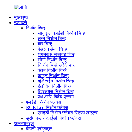
मुख्यपृष्ठ
उत्पादने
निऑन चिन्ह
सानुकूल एलईडी निऑन चिन्ह
लग्न निऑन चिन्ह
बार चिन्हे
बेडरूम डेको चिन्ह
शयनकक्ष सजावट चिन्ह
लोगो निऑन चिन्ह
निऑन चिन्हे खरेदी करा
क्लब निऑन चिन्हे
कार्टून निऑन चिन्ह
व्हॅलेंटाईन निऑन चिन्ह
हॅलोविन निऑन चिन्ह
ख्रिसमस निऑन चिन्ह
पक्ष आणि विशेष प्रसंग
एलईडी निऑन फ्लेक्स
RGB Led निऑन फ्लेक्स
एलईडी निऑन फ्लेक्स स्ट्रिप लाइट्स
ड्रीम कलर एलईडी निऑन फ्लेक्स
आमच्याबद्दल
कंपनी प्रोफाइल