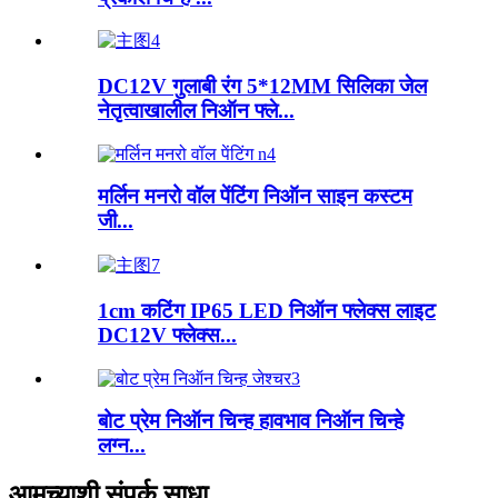
DC12V गुलाबी रंग 5*12MM सिलिका जेल
नेतृत्वाखालील निऑन फ्ले...
मर्लिन मनरो वॉल पेंटिंग निऑन साइन कस्टम
जी...
1cm कटिंग IP65 LED निऑन फ्लेक्स लाइट
DC12V फ्लेक्स...
बोट प्रेम निऑन चिन्ह हावभाव निऑन चिन्हे
लग्न...
आमच्याशी संपर्क साधा